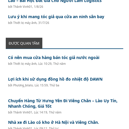
Lào – Bài Học Đắt Giá Cho Người Làm Logistics
bởi
Thành Vinh01
,
1/8/26
Lưu ý khi mang tóc giả qua cửa an ninh sân bay
bởi
Thiết bị máy ảnh
,
31/7/26
ĐƯỢC QUAN TÂM
Có nên mua cửa hàng bán tóc giả nước ngoài
bởi
Thiết bị máy ảnh
,
Lúc 10:29, Thứ năm
Lợi ích khi sử dụng đồng hồ đo nhiệt độ DAWN
bởi
Phương_bilalo
,
Lúc 15:59, Thứ ba
Chuyển Hàng Từ Hưng Yên Đi Viêng Chăn – Lào Uy Tín,
Nhanh Chóng, Giá Tốt
bởi
Thành Vinh01
,
Lúc 14:19, Thứ năm
Nhà xe đi Lào có kho ở Hà Nội và Viêng Chăn.
bởi
Thành Vinh01
,
Lúc 09:12, Thứ tư