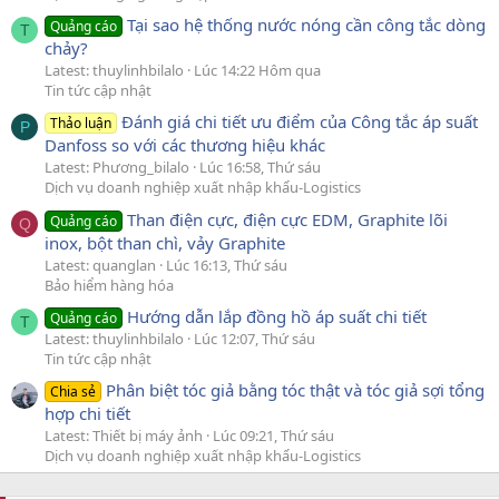
Tại sao hệ thống nước nóng cần công tắc dòng
Quảng cáo
T
chảy?
Latest: thuylinhbilalo
Lúc 14:22 Hôm qua
Tin tức cập nhật
Đánh giá chi tiết ưu điểm của Công tắc áp suất
Thảo luận
P
Danfoss so với các thương hiệu khác
Latest: Phương_bilalo
Lúc 16:58, Thứ sáu
Dịch vụ doanh nghiệp xuất nhập khẩu-Logistics
Than điện cực, điện cực EDM, Graphite lõi
Quảng cáo
Q
inox, bột than chì, vảy Graphite
Latest: quanglan
Lúc 16:13, Thứ sáu
Bảo hiểm hàng hóa
Hướng dẫn lắp đồng hồ áp suất chi tiết
Quảng cáo
T
Latest: thuylinhbilalo
Lúc 12:07, Thứ sáu
Tin tức cập nhật
Phân biệt tóc giả bằng tóc thật và tóc giả sợi tổng
Chia sẻ
hợp chi tiết
Latest: Thiết bị máy ảnh
Lúc 09:21, Thứ sáu
Dịch vụ doanh nghiệp xuất nhập khẩu-Logistics