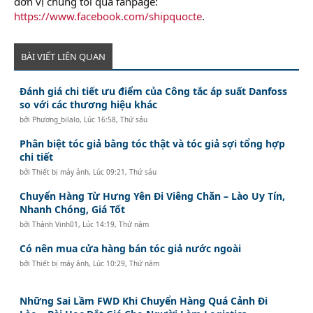
đơn vị chúng tôi qua fanpage:
https://www.facebook.com/shipquocte
.
BÀI VIẾT LIÊN QUAN
Đánh giá chi tiết ưu điểm của Công tắc áp suất Danfoss
so với các thương hiệu khác
bởi
Phương_bilalo
,
Lúc 16:58, Thứ sáu
Phân biệt tóc giả bằng tóc thật và tóc giả sợi tổng hợp
chi tiết
bởi
Thiết bị máy ảnh
,
Lúc 09:21, Thứ sáu
Chuyển Hàng Từ Hưng Yên Đi Viêng Chăn – Lào Uy Tín,
Nhanh Chóng, Giá Tốt
bởi
Thành Vinh01
,
Lúc 14:19, Thứ năm
Có nên mua cửa hàng bán tóc giả nước ngoài
bởi
Thiết bị máy ảnh
,
Lúc 10:29, Thứ năm
Những Sai Lầm FWD Khi Chuyển Hàng Quá Cảnh Đi