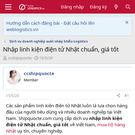
Đăng nhập
Đăng ký
Hướng dẫn cách đăng bài - Đặt câu hỏi lên
weblogistics.vn
Dịch vụ doanh nghiệp xuất nhập khẩu-Logistics
Nhập linh kiện điện tử Nhật chuẩn, giá tốt
T
N
ccshipquocte
15/5/20
h
g
r
à
ccshipquocte
e
y
a
g
Member
d
ử
s
i
t
15/5/20
#1
a
Các sản phẩm linh kiện điện tử Nhật luôn là lựa chọn hàng
r
đầu của người tiêu dùng và nhiều doanh nghiệp tại Việt
t
e
Nam. Shipquocte.com cung cấp dịch vụ
nhập linh kiện
r
điện tử Nhật chuẩn, giá tốt
về Việt Nam,
mua hộ hàng
Nhật
uy tín, chuyên nghiệp.