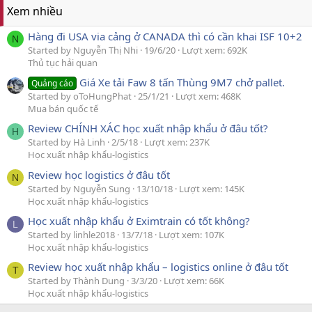
Xem nhiều
Hàng đi USA via cảng ở CANADA thì có cần khai ISF 10+2
N
Started by Nguyễn Thị Nhi
19/6/20
Lượt xem: 692K
Thủ tục hải quan
Giá Xe tải Faw 8 tấn Thùng 9M7 chở pallet.
Quảng cáo
Started by oToHungPhat
25/1/21
Lượt xem: 468K
Mua bán quốc tế
Review CHÍNH XÁC học xuất nhập khẩu ở đâu tốt?
H
Started by Hà Linh
2/5/18
Lượt xem: 237K
Học xuất nhập khẩu-logistics
Review học logistics ở đâu tốt
N
Started by Nguyễn Sung
13/10/18
Lượt xem: 145K
Học xuất nhập khẩu-logistics
Học xuất nhập khẩu ở Eximtrain có tốt không?
L
Started by linhle2018
13/7/18
Lượt xem: 107K
Học xuất nhập khẩu-logistics
Review học xuất nhập khẩu – logistics online ở đâu tốt
T
Started by Thành Dung
3/3/20
Lượt xem: 66K
Học xuất nhập khẩu-logistics