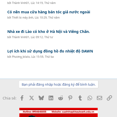
bởi
Thành Vinh01
,
Lúc 14:19, Thứ năm
Có nên mua cửa hàng bán tóc giả nước ngoài
bởi
Thiết bị máy ảnh
,
Lúc 10:29, Thứ năm
Nhà xe đi Lào có kho ở Hà Nội và Viêng Chăn.
bởi
Thành Vinh01
,
Lúc 09:12, Thứ tư
Lợi ích khi sử dụng đồng hồ đo nhiệt độ DAWN
bởi
Phương_bilalo
,
Lúc 15:59, Thứ ba
Bạn phải đăng nhập hoặc đăng ký để bình luận.
Facebook
X
Bluesky
LinkedIn
Reddit
Pinterest
Tumblr
WhatsApp
Email
Li
Chia sẻ: