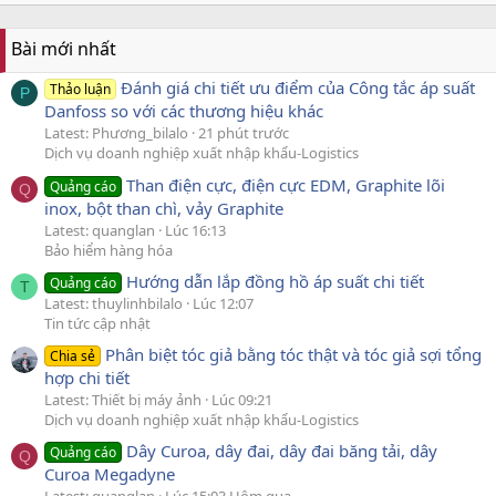
Bài mới nhất
Đánh giá chi tiết ưu điểm của Công tắc áp suất
Thảo luận
P
Danfoss so với các thương hiệu khác
Latest: Phương_bilalo
21 phút trước
Dịch vụ doanh nghiệp xuất nhập khẩu-Logistics
Than điện cực, điện cực EDM, Graphite lõi
Quảng cáo
Q
inox, bột than chì, vảy Graphite
Latest: quanglan
Lúc 16:13
Bảo hiểm hàng hóa
Hướng dẫn lắp đồng hồ áp suất chi tiết
Quảng cáo
T
Latest: thuylinhbilalo
Lúc 12:07
Tin tức cập nhật
Phân biệt tóc giả bằng tóc thật và tóc giả sợi tổng
Chia sẻ
hợp chi tiết
Latest: Thiết bị máy ảnh
Lúc 09:21
Dịch vụ doanh nghiệp xuất nhập khẩu-Logistics
Dây Curoa, dây đai, dây đai băng tải, dây
Quảng cáo
Q
Curoa Megadyne