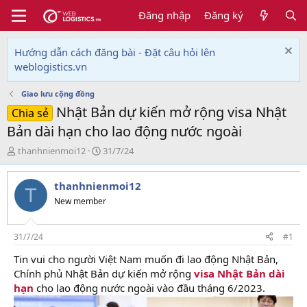
Đăng nhập
Đăng ký
Hướng dẫn cách đăng bài - Đặt câu hỏi lên
weblogistics.vn
Giao lưu cộng đồng
Nhật Bản dự kiến mở rộng visa Nhật
Chia sẻ
Bản dài hạn cho lao động nước ngoài
T
N
thanhnienmoi12
31/7/24
h
g
r
à
thanhnienmoi12
e
y
T
a
g
New member
d
ử
s
i
t
31/7/24
#1
a
Tin vui cho người Việt Nam muốn đi lao động Nhật Bản,
r
Chính phủ Nhật Bản dự kiến mở rộng
visa Nhật Bản dài
t
e
hạn
cho lao động nước ngoài vào đầu tháng 6/2023.
r