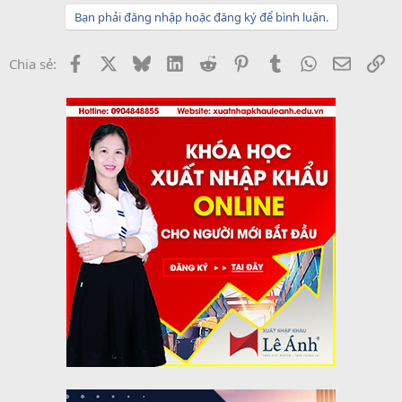
Bạn phải đăng nhập hoặc đăng ký để bình luận.
Facebook
X
Bluesky
LinkedIn
Reddit
Pinterest
Tumblr
WhatsApp
Email
Li
Chia sẻ: