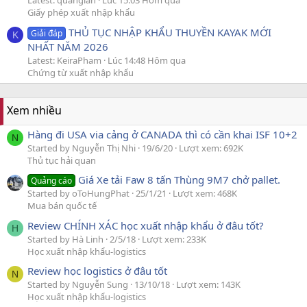
Latest: quanglan
Lúc 15:03 Hôm qua
Giấy phép xuất nhập khẩu
THỦ TỤC NHẬP KHẨU THUYỀN KAYAK MỚI
Giải đáp
K
NHẤT NĂM 2026
Latest: KeiraPham
Lúc 14:48 Hôm qua
Chứng từ xuất nhập khẩu
Xem nhiều
Hàng đi USA via cảng ở CANADA thì có cần khai ISF 10+2
N
Started by Nguyễn Thị Nhi
19/6/20
Lượt xem: 692K
Thủ tục hải quan
Giá Xe tải Faw 8 tấn Thùng 9M7 chở pallet.
Quảng cáo
Started by oToHungPhat
25/1/21
Lượt xem: 468K
Mua bán quốc tế
Review CHÍNH XÁC học xuất nhập khẩu ở đâu tốt?
H
Started by Hà Linh
2/5/18
Lượt xem: 233K
Học xuất nhập khẩu-logistics
Review học logistics ở đâu tốt
N
Started by Nguyễn Sung
13/10/18
Lượt xem: 143K
Học xuất nhập khẩu-logistics