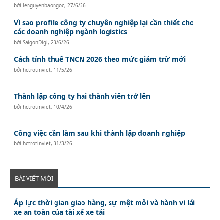
bởi
lenguyenbaongoc
,
27/6/26
Vì sao profile công ty chuyên nghiệp lại cần thiết cho
các doanh nghiệp ngành logistics
bởi
SaigonDigi
,
23/6/26
Cách tính thuế TNCN 2026 theo mức giảm trừ mới
bởi
hotrotinviet
,
11/5/26
Thành lập công ty hai thành viên trở lên
bởi
hotrotinviet
,
10/4/26
Công việc cần làm sau khi thành lập doanh nghiệp
bởi
hotrotinviet
,
31/3/26
BÀI VIẾT MỚI
Áp lực thời gian giao hàng, sự mệt mỏi và hành vi lái
xe an toàn của tài xế xe tải