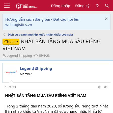
Đăng nhập
Đăng ký
Hướng dẫn cách đăng bài - Đặt câu hỏi lên
weblogistics.vn
Dịch vụ doanh nghiệp xuất nhập khẩu-Logistics
NHẬT BẢN TĂNG MUA SẦU RIÊNG
Chia sẻ
VIỆT NAM
T
N
Legend Shipping
15/4/23
h
g
r
à
Legend Shipping
e
y
a
g
Member
d
ử
s
i
t
15/4/23
#1
a
NHẬT BẢN TĂNG MUA SẦU RIÊNG VIỆT NAM
r
t
e
Trong 2 tháng đầu năm 2023, số lượng sầu riêng tươi Nhật
r
Bản nhập khẩu từ Việt Nam đã vượt hàng nhập khẩu từ