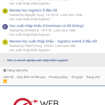
Học xuất nhập khẩu-logistics
Review học logistics ở đâu tốt
N
Started by Nguyễn Sung
13/10/18
Lượt xem: 143K
Học xuất nhập khẩu-logistics
Học xuất nhập khẩu ở Eximtrain có tốt không?
L
Started by linhle2018
13/7/18
Lượt xem: 106K
Học xuất nhập khẩu-logistics
Review học xuất nhập khẩu – logistics online ở đâu tốt
T
Started by Thành Dung
3/3/20
Lượt xem: 66K
Học xuất nhập khẩu-logistics
Dịch vụ doanh nghiệp xuất nhập khẩu-Logistics
Tiếng Việt (VN)
Liên hệ
Quy định và Nội quy
Privacy policy
Trợ giúp
Trang chủ
R
S
S