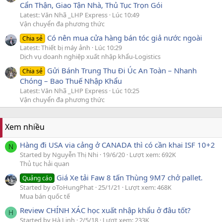
Cẩn Thận, Giao Tận Nhà, Thủ Tục Trọn Gói
Latest: Văn Nhã _LHP Express
Lúc 10:49
Vận chuyển đa phương thức
Có nên mua cửa hàng bán tóc giả nước ngoài
Chia sẻ
Latest: Thiết bị máy ảnh
Lúc 10:29
Dịch vụ doanh nghiệp xuất nhập khẩu-Logistics
Gửi Bánh Trung Thu Đi Úc An Toàn – Nhanh
Chia sẻ
Chóng – Bao Thuế Nhập Khẩu
Latest: Văn Nhã _LHP Express
Lúc 10:25
Vận chuyển đa phương thức
Xem nhiều
Hàng đi USA via cảng ở CANADA thì có cần khai ISF 10+2
N
Started by Nguyễn Thị Nhi
19/6/20
Lượt xem: 692K
Thủ tục hải quan
Giá Xe tải Faw 8 tấn Thùng 9M7 chở pallet.
Quảng cáo
Started by oToHungPhat
25/1/21
Lượt xem: 468K
Mua bán quốc tế
Review CHÍNH XÁC học xuất nhập khẩu ở đâu tốt?
H
Started by Hà Linh
2/5/18
Lượt xem: 233K