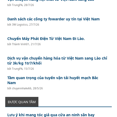
bởi
TrungPA
,
28/7/26
Danh sách các công ty fowarder uy tín tại Việt Nam
bởi
3W Logistics
,
27/7/26
Chuyển Máy Phát Điện Từ Việt Nam Đi Lào.
bởi
Thành Vinh01
,
21/7/26
Dịch vụ vận chuyển hàng hóa từ Việt Nam sang Lào chỉ
từ 3k/kg 1tr7/khối
bởi
TrungPA
,
15/7/26
Tầm quan trọng của tuyến vận tải huyết mạch Bắc
Nam
bởi
chuyennhakv66
,
28/5/26
ĐƯỢC QUAN TÂM
Lưu ý khi mang tóc giả qua cửa an ninh sân bay