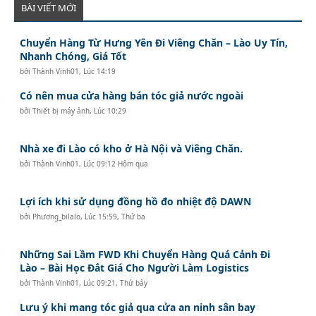
BÀI VIẾT MỚI
Chuyển Hàng Từ Hưng Yên Đi Viêng Chăn – Lào Uy Tín,
Nhanh Chóng, Giá Tốt
bởi
Thành Vinh01
,
Lúc 14:19
Có nên mua cửa hàng bán tóc giả nước ngoài
bởi
Thiết bị máy ảnh
,
Lúc 10:29
Nhà xe đi Lào có kho ở Hà Nội và Viêng Chăn.
bởi
Thành Vinh01
,
Lúc 09:12 Hôm qua
Lợi ích khi sử dụng đồng hồ đo nhiệt độ DAWN
bởi
Phương_bilalo
,
Lúc 15:59, Thứ ba
Những Sai Lầm FWD Khi Chuyển Hàng Quá Cảnh Đi
Lào – Bài Học Đắt Giá Cho Người Làm Logistics
bởi
Thành Vinh01
,
Lúc 09:21, Thứ bảy
Lưu ý khi mang tóc giả qua cửa an ninh sân bay