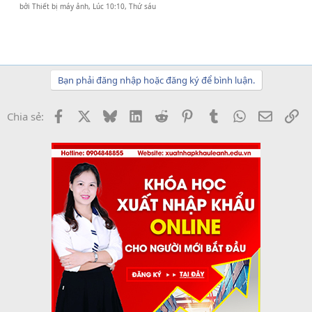
bởi
Thiết bị máy ảnh
,
Lúc 10:10, Thứ sáu
Bạn phải đăng nhập hoặc đăng ký để bình luận.
Facebook
X
Bluesky
LinkedIn
Reddit
Pinterest
Tumblr
WhatsApp
Email
Li
Chia sẻ: