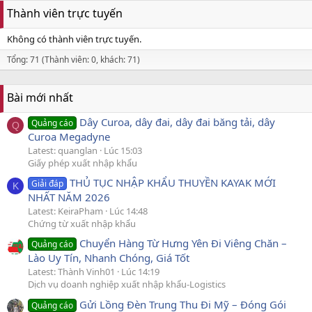
Thành viên trực tuyến
Không có thành viên trực tuyến.
Tổng: 71 (Thành viên: 0, khách: 71)
Bài mới nhất
Dây Curoa, dây đai, dây đai băng tải, dây
Quảng cáo
Q
Curoa Megadyne
Latest: quanglan
Lúc 15:03
Giấy phép xuất nhập khẩu
THỦ TỤC NHẬP KHẨU THUYỀN KAYAK MỚI
Giải đáp
K
NHẤT NĂM 2026
Latest: KeiraPham
Lúc 14:48
Chứng từ xuất nhập khẩu
Chuyển Hàng Từ Hưng Yên Đi Viêng Chăn –
Quảng cáo
Lào Uy Tín, Nhanh Chóng, Giá Tốt
Latest: Thành Vinh01
Lúc 14:19
Dịch vụ doanh nghiệp xuất nhập khẩu-Logistics
Gửi Lồng Đèn Trung Thu Đi Mỹ – Đóng Gói
Quảng cáo