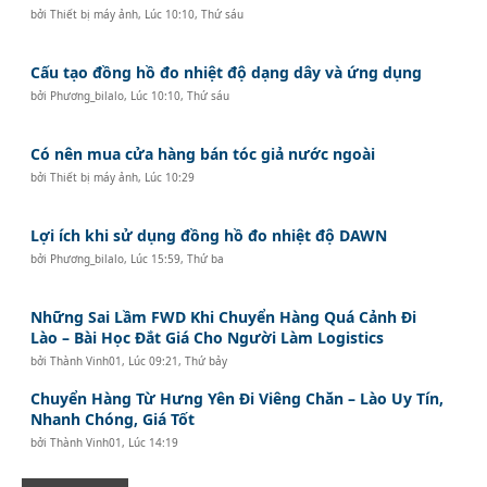
bởi
Thiết bị máy ảnh
,
Lúc 10:10, Thứ sáu
Cấu tạo đồng hồ đo nhiệt độ dạng dây và ứng dụng
bởi
Phương_bilalo
,
Lúc 10:10, Thứ sáu
Có nên mua cửa hàng bán tóc giả nước ngoài
bởi
Thiết bị máy ảnh
,
Lúc 10:29
Lợi ích khi sử dụng đồng hồ đo nhiệt độ DAWN
bởi
Phương_bilalo
,
Lúc 15:59, Thứ ba
Những Sai Lầm FWD Khi Chuyển Hàng Quá Cảnh Đi
Lào – Bài Học Đắt Giá Cho Người Làm Logistics
bởi
Thành Vinh01
,
Lúc 09:21, Thứ bảy
Chuyển Hàng Từ Hưng Yên Đi Viêng Chăn – Lào Uy Tín,
Nhanh Chóng, Giá Tốt
bởi
Thành Vinh01
,
Lúc 14:19