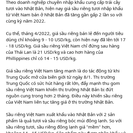
Theo doanh nghiệp chuyên nhập khẩu cung cấp trái cây
tươi vào Nhật Bản, hiện nay giá sầu riêng tươi nhập khẩu
từ Việt Nam bán ở Nhật Bản đã tăng gần gấp 2 lần so với
cùng kỳ năm 2022.
Cụ thể, tháng 4/2022, giá sầu riêng bán lẻ đến người tiêu
dùng chỉ khoảng 9 - 10 USD/kg, còn hiện nay đã lên tới 17
- 18 USD/kg. Giá sầu riêng Việt Nam chỉ đứng sau hàng
của Thái Lan là 21 USD/kg và cao hơn hàng của
Phillippines chỉ có 14 - 15 USD/kg.
Giá sầu riêng Việt Nam tăng mạnh là do tác động từ khi
Trung Quốc mở cửa biên giới từ ngày 8/1. Thị trường
Trung Quốc có sức hút hàng rất lớn, đẩy mạnh thu gom
sầu riêng Việt Nam khiến thị trường Nhật Bản bị đứt
nguồn cung trong hơn 2 tháng. Điều này khiến sầu riêng
của Việt Nam liên tục tăng giá ở thị trường Nhật Bản.
Sầu riêng Việt Nam xuất khẩu vào Nhật Bản với 2 sản
phẩm là quả tươi và sầu riêng bóc múi đông lạnh. So với
sầu riêng tươi, sầu riêng đông lạnh giá "mềm" hơn,
khoảng 14 - 15 USD/kg. Sản phẩm này được nhập khẩu và