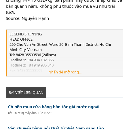
bán quanh năm, không phụ thuộc vào mùa vụ như trái
tươi.
Source: Nguyễn Hạnh
LEGEND SHIPPING
HEAD OFFICE:
260 Chu Van An Street, Ward 26, Binh Thanh District, Ho Chi
Minh City, Vietnam
Tel: 8428 35533596 (24lines)
Hotline 1: +84 934 132 356
Hotline 2: +84 949 935 340
Fax: 8428 35533509
Nhấn để mở rộng...
Email:
info@legend-shipping.com
HAI PHONG OFFICE:
No.3 Le Thanh Tong Street, May To Ward, Ngo Quyen District,
Hai Phong City, Vietnam
BÀI VIẾT LIÊN QUAN
Tel: 84225 3999679
Fax: 84225 3999569
Có nên mua cửa hàng bán tóc giả nước ngoài
Email:
Lghp@legend-shipping.com
bởi
Thiết bị máy ảnh
,
Lúc 10:29
Vận chuyển hàng nội thất từ Việt Nam sang Lào