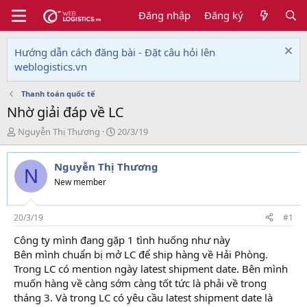
Đăng nhập
Đăng ký
Hướng dẫn cách đăng bài - Đặt câu hỏi lên
weblogistics.vn
Thanh toán quốc tế
Nhờ giải đáp về LC
T
N
Nguyễn Thị Thương
20/3/19
h
g
r
à
Nguyễn Thị Thương
e
y
N
a
g
New member
d
ử
s
i
t
20/3/19
#1
a
Công ty mình đang gặp 1 tình huống như này
r
Bên mình chuẩn bị mở LC để ship hàng về Hải Phòng.
t
e
Trong LC có mention ngày latest shipment date. Bên mình
r
muốn hàng về càng sớm càng tốt tức là phải về trong
tháng 3. Và trong LC có yêu cầu latest shipment date là