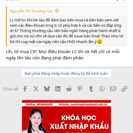
Nguyễn Thị Thương nói:
Lc mở trc khi bk tàu để đảm bao bên mua và bên bán xem xét
xem các đieu khoan trog lc có phù hợp k và các bên có đáp ứng
dc k? Thông thường cậu nên bảo ngân hàng phát hành draft lc
gửi cho nó nó cfm sẽ dựa vào đó để issue bản final! Theo như tớ
bít thì cug mất vài ngày nên cậu chốt nhanh lên ý
Uh, tớ mua CIF. Mọi điều khoản LC thì ok hết chỉ có mỗi
ngày lên tàu còn đang phải đàm phán
Bạn phải đăng nhập hoặc đăng ký để bình luận.
Facebook
X
Bluesky
LinkedIn
Reddit
Pinterest
Tumblr
WhatsApp
Email
Li
Chia sẻ: