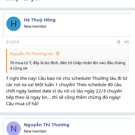
Hà Thuý Hồng
H
New member
21/3/19
#5
Nguyễn Thị Thương nói:
Tớ mua từ Ý, đấy là dự định. Bên tớ chấp nhận lên vào đầu tháng
4 cũng ok
T nghi the nay! Câu bao nó cho schedule! Thường tàu đi từ
các nơi xa xa! Một tuần 1 chuyến! Theo schedule đó cậu
chốt ngày lastest date ví dụ nó có tàu ngày 22/3 chuyến
tiếp theo là ngay bn... thì sẽ cộng thêm chừng đó ngày!
Cậu mua cif hả?
Nguyễn Thị Thương
N
New member