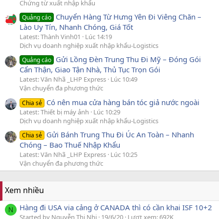
Chứng từ xuất nhập khẩu
Chuyển Hàng Từ Hưng Yên Đi Viêng Chăn –
Quảng cáo
Lào Uy Tín, Nhanh Chóng, Giá Tốt
Latest: Thành Vinh01
Lúc 14:19
Dịch vụ doanh nghiệp xuất nhập khẩu-Logistics
Gửi Lồng Đèn Trung Thu Đi Mỹ – Đóng Gói
Quảng cáo
Cẩn Thận, Giao Tận Nhà, Thủ Tục Trọn Gói
Latest: Văn Nhã _LHP Express
Lúc 10:49
Vận chuyển đa phương thức
Có nên mua cửa hàng bán tóc giả nước ngoài
Chia sẻ
Latest: Thiết bị máy ảnh
Lúc 10:29
Dịch vụ doanh nghiệp xuất nhập khẩu-Logistics
Gửi Bánh Trung Thu Đi Úc An Toàn – Nhanh
Chia sẻ
Chóng – Bao Thuế Nhập Khẩu
Latest: Văn Nhã _LHP Express
Lúc 10:25
Vận chuyển đa phương thức
Xem nhiều
Hàng đi USA via cảng ở CANADA thì có cần khai ISF 10+2
N
Started by Nguyễn Thị Nhi
19/6/20
Lượt xem: 692K