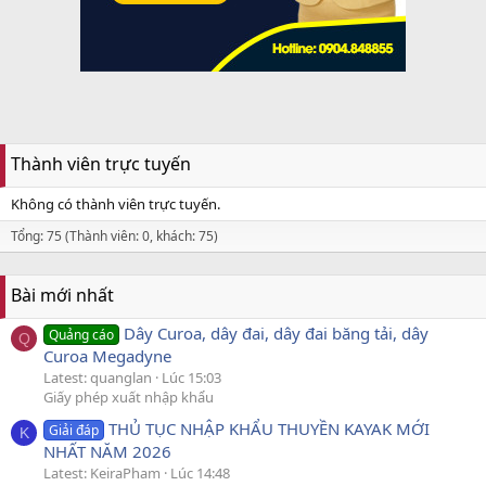
Thành viên trực tuyến
Không có thành viên trực tuyến.
Tổng: 75 (Thành viên: 0, khách: 75)
Bài mới nhất
Dây Curoa, dây đai, dây đai băng tải, dây
Quảng cáo
Q
Curoa Megadyne
Latest: quanglan
Lúc 15:03
Giấy phép xuất nhập khẩu
THỦ TỤC NHẬP KHẨU THUYỀN KAYAK MỚI
Giải đáp
K
NHẤT NĂM 2026
Latest: KeiraPham
Lúc 14:48