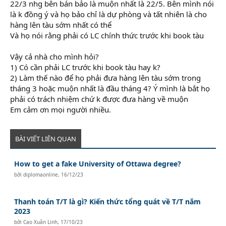
22/3 nhg bên bán bảo là muộn nhất là 22/5. Bên mình nói
là k đồng ý và họ bảo chỉ là dự phòng và tất nhiên là cho
hàng lên tàu sớm nhất có thể
Và họ nói rằng phải có LC chính thức trước khi book tàu
Vậy cả nhà cho mình hỏi?
1) Có cần phải LC trước khi book tàu hay k?
2) Làm thế nào để họ phải đưa hàng lên tàu sớm trong
tháng 3 hoặc muộn nhất là đầu tháng 4? Ý mình là bắt họ
phải có trách nhiệm chứ k được đưa hàng về muộn
Em cảm ơn mọi người nhiều.
BÀI VIẾT LIÊN QUAN
How to get a fake University of Ottawa degree?
bởi
diplomaonline
,
16/12/23
Thanh toán T/T là gì? Kiến thức tổng quát về T/T năm
2023
bởi
Cao Xuân Linh
,
17/10/23