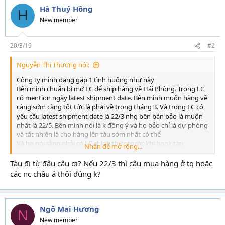
Hà Thuý Hồng
H
New member
20/3/19
#2
Nguyễn Thị Thương nói:
Công ty mình đang gặp 1 tình huống như này
Bên mình chuẩn bị mở LC để ship hàng về Hải Phòng. Trong LC
có mention ngày latest shipment date. Bên mình muốn hàng về
càng sớm càng tốt tức là phải về trong tháng 3. Và trong LC có
yêu cầu latest shipment date là 22/3 nhg bên bán bảo là muộn
nhất là 22/5. Bên mình nói là k đồng ý và họ bảo chỉ là dự phòng
và tất nhiên là cho hàng lên tàu sớm nhất có thể
Và họ nói rằng phải có LC chính thức trước khi book tàu
Nhấn để mở rộng...
Vậy cả nhà cho mình hỏi?
Tàu đi từ đâu cậu ơi? Nếu 22/3 thì cậu mua hàng ở tq hoặc
1) Có cần phải LC trước khi book tàu hay k?
các nc châu á thôi đúng k?
2) Làm thế nào để họ phải đưa hàng lên tàu sớm trong tháng 3
hoặc muộn nhất là đầu tháng 4? Ý mình là bắt họ phải có trách
nhiệm chứ k được đưa hàng về muộn
Em cảm ơn mọi người nhiều.
Ngô Mai Hương
N
New member