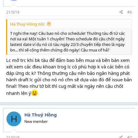
21/3/19
#6
Hà Thuý Hồng nói:
T nghi the nay! Câu bao nó cho schedule! Thường tàu đi từ các
nơi xa xa! Một tuần 1 chuyến! Theo schedule đó cậu chốt ngày
lastest date ví dụ nó có tàu ngày 22/3 chuyến tiếp theo là ngay
bn... thì sẽ cộng thêm chừng đó ngày! Cậu mua cif hả?
Lc mở trc khi bk tàu để đảm bao bên mua và bên bán xem
xét xem các đieu khoan trog lc có phù hợp k và các bên có
đáp ứng dc k? Thông thường cậu nên bảo ngân hàng phát
hành draft lc gửi cho nó nó cfm sẽ dựa vào đó để issue bản
final! Theo như tớ bít thì cug mất vài ngày nên cậu chốt
nhanh lên ý
Hà Thuý Hồng
H
New member
21/3/19
#7