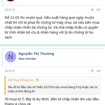
20/3/19
#3
Để 22.05 thi muộn quá. Nếu xuất hàng quá ngày muộn
nhất thì chỉ bị phạt lỗi chứng từ mấy chục úd nếu bên mua
chấp nhận nhận bộ chứng từ. Và nhà nhập khẩu có quyền
từ chối nhận bộ ctu & nhận hàng với lý do chứng từ ko
sạch
Nguyễn Thị Thương
N
New member
20/3/19
#4
Hà Thuý Hồng nói:
Tàu đi từ đâu cậu ơi? Nếu 22/3 thì cậu mua hàng ở tq hoặc các nc
châu á thôi đúng k?
Tớ mua từ Ý, đấy là dự định. Bên tớ chấp nhận lên vào đầu
tháng 4 cũng ok