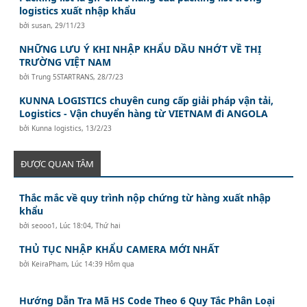
logistics xuất nhập khẩu
bởi
susan
,
29/11/23
NHỮNG LƯU Ý KHI NHẬP KHẨU DẦU NHỚT VỀ THỊ
TRƯỜNG VIỆT NAM
bởi
Trung 5STARTRANS
,
28/7/23
KUNNA LOGISTICS chuyên cung cấp giải pháp vận tải,
Logistics - Vận chuyển hàng từ VIETNAM đi ANGOLA
bởi
Kunna logistics
,
13/2/23
ĐƯỢC QUAN TÂM
Thắc mắc về quy trình nộp chứng từ hàng xuất nhập
khẩu
bởi
seooo1
,
Lúc 18:04, Thứ hai
THỦ TỤC NHẬP KHẨU CAMERA MỚI NHẤT
bởi
KeiraPham
,
Lúc 14:39 Hôm qua
Hướng Dẫn Tra Mã HS Code Theo 6 Quy Tắc Phân Loại