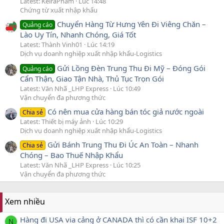
Latest: KeiraPham
Lúc 14:48
Chứng từ xuất nhập khẩu
Chuyển Hàng Từ Hưng Yên Đi Viêng Chăn –
Quảng cáo
Lào Uy Tín, Nhanh Chóng, Giá Tốt
Latest: Thành Vinh01
Lúc 14:19
Dịch vụ doanh nghiệp xuất nhập khẩu-Logistics
Gửi Lồng Đèn Trung Thu Đi Mỹ – Đóng Gói
Quảng cáo
Cẩn Thận, Giao Tận Nhà, Thủ Tục Trọn Gói
Latest: Văn Nhã _LHP Express
Lúc 10:49
Vận chuyển đa phương thức
Có nên mua cửa hàng bán tóc giả nước ngoài
Chia sẻ
Latest: Thiết bị máy ảnh
Lúc 10:29
Dịch vụ doanh nghiệp xuất nhập khẩu-Logistics
Gửi Bánh Trung Thu Đi Úc An Toàn – Nhanh
Chia sẻ
Chóng – Bao Thuế Nhập Khẩu
Latest: Văn Nhã _LHP Express
Lúc 10:25
Vận chuyển đa phương thức
Xem nhiều
Hàng đi USA via cảng ở CANADA thì có cần khai ISF 10+2
N