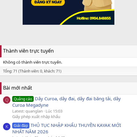
Thành viên trực tuyến
Không có thành viên trực tuyến.
Tổng: 71 (Thành viên: 0, khách: 71)
Bài mới nhất
Dây Curoa, dây đai, dây đai băng tải, dây
Quảng cáo
Q
Curoa Megadyne
Latest: quanglan
Lúc 15:03
Giấy phép xuất nhập khẩu
THỦ TỤC NHẬP KHẨU THUYỀN KAYAK MỚI
Giải đáp
K
NHẤT NĂM 2026