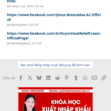
khẩu
bởi
seooo1
,
Lúc 18:04, Thứ hai
https://www.facebook.com/Qinux.BreezaMax.AC.Offici
al/
bởi
Mariasgilbert
,
23/7/26
https://www.facebook.com/ArthryonHeatReliefCream.
OfficialPage/
bởi
Winifredgilberts
,
21/7/26
Bạn phải đăng nhập hoặc đăng ký để bình luận.
Facebook
X
Bluesky
LinkedIn
Reddit
Pinterest
Tumblr
WhatsApp
Email
Li
Chia sẻ: