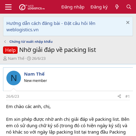
Đăng nhập
Đăng ký
Hướng dẫn cách đăng bài - Đặt câu hỏi lên
weblogistics.vn
Chứng từ xuất nhập khẩu
Nhờ giải đáp về packing list
Help
T
N
Nam Thế
26/6/23
h
g
r
à
Nam Thế
e
y
N
a
g
New member
d
ử
s
i
t
26/6/23
#1
a
Em chào các anh, chị,
r
t
e
Em xin phép được nhờ anh chị giải đáp về packing list. Bên
r
em có sử dụng chữ ký số (trong đó có hiện ngày ký số) và
nó khác so với ngày lập packing list tại trang đầu Packing