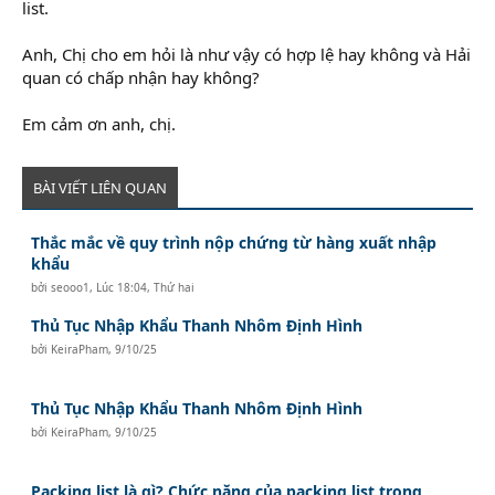
list.
Anh, Chị cho em hỏi là như vậy có hợp lệ hay không và Hải
quan có chấp nhận hay không?
Em cảm ơn anh, chị.
BÀI VIẾT LIÊN QUAN
Thắc mắc về quy trình nộp chứng từ hàng xuất nhập
khẩu
bởi
seooo1
,
Lúc 18:04, Thứ hai
Thủ Tục Nhập Khẩu Thanh Nhôm Định Hình
bởi
KeiraPham
,
9/10/25
Thủ Tục Nhập Khẩu Thanh Nhôm Định Hình
bởi
KeiraPham
,
9/10/25
Packing list là gì? Chức năng của packing list trong