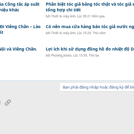
ủa Công tắc áp suất
Phân biệt tóc giả bằng tóc thật và tóc giả 
hiệu khác
tổng hợp chi tiết
bởi
Thiết bị máy ảnh
,
Lúc 09:21 Hôm qua
i Viêng Chăn – Lào
Có nên mua cửa hàng bán tóc giả nước ng
ốt
bởi
Thiết bị máy ảnh
,
Lúc 10:29, Thứ năm
Nội và Viêng Chăn.
Lợi ích khi sử dụng đồng hồ đo nhiệt độ
bởi
Phương_bilalo
,
Lúc 15:59, Thứ ba
Bạn phải đăng nhập hoặc đăng ký để bì
sApp
Email
Link