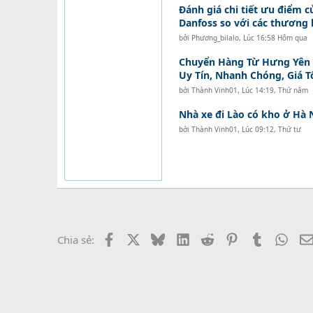
Đánh giá chi tiết ưu điểm c
Danfoss so với các thương 
bởi
Phương_bilalo
,
Lúc 16:58 Hôm qua
Chuyển Hàng Từ Hưng Yên Đ
Uy Tín, Nhanh Chóng, Giá T
bởi
Thành Vinh01
,
Lúc 14:19, Thứ năm
Nhà xe đi Lào có kho ở Hà 
bởi
Thành Vinh01
,
Lúc 09:12, Thứ tư
Facebook
X
Bluesky
LinkedIn
Reddit
Pinterest
Tumblr
What
Chia sẻ: