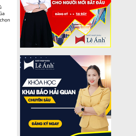
ủ
của
 chọn