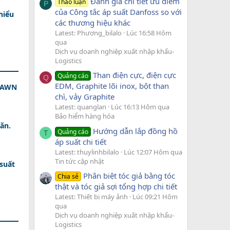
Đánh giá chi tiết ưu điểm
Thảo luận
P
của Công tắc áp suất Danfoss so với
hiểu
các thương hiệu khác
Latest: Phương_bilalo
Lúc 16:58 Hôm
qua
Dịch vụ doanh nghiệp xuất nhập khẩu-
Logistics
Than điện cực, điện cực
Quảng cáo
Q
EDM, Graphite lõi inox, bột than
 DAWN
chì, vảy Graphite
Latest: quanglan
Lúc 16:13 Hôm qua
Bảo hiểm hàng hóa
ăn.
Hướng dẫn lắp đồng hồ
Quảng cáo
T
áp suất chi tiết
Latest: thuylinhbilalo
Lúc 12:07 Hôm qua
Tin tức cập nhật
 suất
Phân biệt tóc giả bằng tóc
Chia sẻ
thật và tóc giả sợi tổng hợp chi tiết
Latest: Thiết bị máy ảnh
Lúc 09:21 Hôm
qua
Dịch vụ doanh nghiệp xuất nhập khẩu-
Logistics