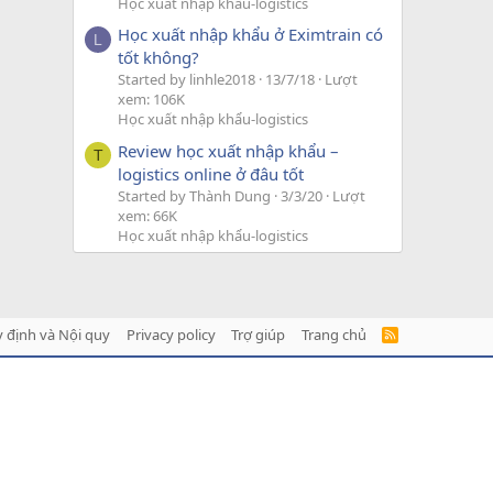
Học xuất nhập khẩu-logistics
Học xuất nhập khẩu ở Eximtrain có
L
tốt không?
Started by linhle2018
13/7/18
Lượt
xem: 106K
Học xuất nhập khẩu-logistics
Review học xuất nhập khẩu –
T
logistics online ở đâu tốt
Started by Thành Dung
3/3/20
Lượt
xem: 66K
Học xuất nhập khẩu-logistics
 định và Nội quy
Privacy policy
Trợ giúp
Trang chủ
R
S
S