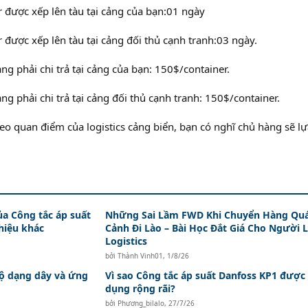
r được xếp lên tàu tại cảng của bạn:01 ngày
r được xếp lên tàu tại cảng đối thủ cạnh tranh:03 ngày.
ng phải chi trả tại cảng của bạn: 150$/container.
ng phải chi trả tại cảng đối thủ cạnh tranh: 150$/container.
eo quan điểm của logistics cảng biển, bạn có nghĩ chủ hàng sẽ lự
ủa Công tắc áp suất
Những Sai Lầm FWD Khi Chuyển Hàng Qu
hiệu khác
Cảnh Đi Lào – Bài Học Đắt Giá Cho Người 
Logistics
bởi
Thành Vinh01
,
1/8/26
độ dạng dây và ứng
Vì sao Công tắc áp suất Danfoss KP1 được
dụng rộng rãi?
bởi
Phương_bilalo
,
27/7/26