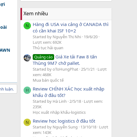
sợi
Xem nhiều
Hàng đi USA via cảng ở CANADA thì
N
oài
có cần khai ISF 10+2
Started by Nguyễn Thị Nhi
19/6/20
Lượt xem: 692K
Thủ tục hải quan
 DAWN
Giá Xe tải Faw 8 tấn
Quảng cáo
Thùng 9M7 chở pallet.
Started by oToHungPhat
25/1/21
Lượt
xem: 468K
Mua bán quốc tế
Review CHÍNH XÁC học xuất nhập
nh luận.
H
khẩu ở đâu tốt?
Started by Hà Linh
2/5/18
Lượt xem:
235K
Học xuất nhập khẩu-logistics
Review học logistics ở đâu tốt
N
Started by Nguyễn Sung
13/10/18
Lượt
xem: 143K