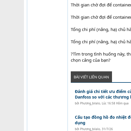
Thời gian chờ đợi để containe
Thời gian chờ đợi để containe
Tổng chi phí (nâng, hạ) chủ hà
Tổng chi phí (nâng, hạ) chủ hà
?Tìm trong tình huống này, th
chọn cảng của bạn?
BÀI VIẾT LIÊN QUAN
Đánh giá chi tiết ưu điểm c
Danfoss so với các thương 
bởi
Phương_bilalo
,
Lúc 16:58 Hôm qua
Cấu tạo đồng hồ đo nhiệt 
dụng
bởi
Phương_bilalo
,
31/7/26