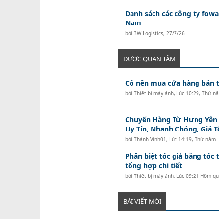
Danh sách các công ty fowar
Nam
bởi
3W Logistics
,
27/7/26
ĐƯỢC QUAN TÂM
Có nên mua cửa hàng bán tó
bởi
Thiết bị máy ảnh
,
Lúc 10:29, Thứ n
Chuyển Hàng Từ Hưng Yên Đ
Uy Tín, Nhanh Chóng, Giá T
bởi
Thành Vinh01
,
Lúc 14:19, Thứ năm
Phân biệt tóc giả bằng tóc t
tổng hợp chi tiết
bởi
Thiết bị máy ảnh
,
Lúc 09:21 Hôm qu
BÀI VIẾT MỚI