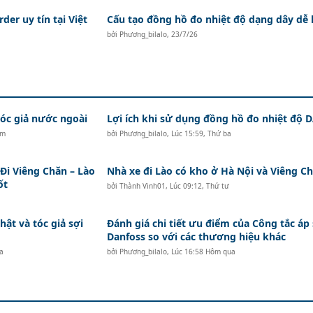
der uy tín tại Việt
Cấu tạo đồng hồ đo nhiệt độ dạng dây dễ 
bởi
Phương_bilalo
,
23/7/26
c giả nước ngoài
Lợi ích khi sử dụng đồng hồ đo nhiệt độ
ăm
bởi
Phương_bilalo
,
Lúc 15:59, Thứ ba
i Viêng Chăn – Lào
Nhà xe đi Lào có kho ở Hà Nội và Viêng Ch
ốt
bởi
Thành Vinh01
,
Lúc 09:12, Thứ tư
hật và tóc giả sợi
Đánh giá chi tiết ưu điểm của Công tắc áp
Danfoss so với các thương hiệu khác
a
bởi
Phương_bilalo
,
Lúc 16:58 Hôm qua