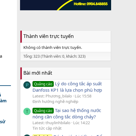
Thành viên trực tuyến
Không có thành viên trực tuyến.
a
Tổng: 323 (Thành viên: 0, khách: 323)
Bài mới nhất
Lý do công tắc áp suất
Quảng cáo
P
Danfoss KP1 là lựa chọn phù hợp
á
Latest: Phương_bilalo
Lúc 15:58
Làm
Định hướng nghề nghiệp
Tại sao hệ thống nước
Quảng cáo
T
nóng cần công tắc dòng chảy?
 sử
Latest: thuylinhbilalo
Lúc 14:22
Tin tức cập nhật