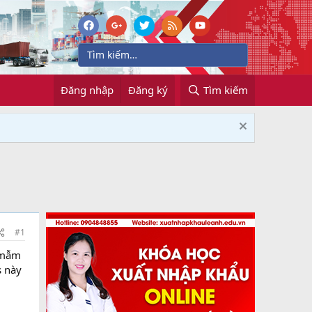
Đăng nhập
Đăng ký
Tìm kiếm
#1
ò mẫm
s này