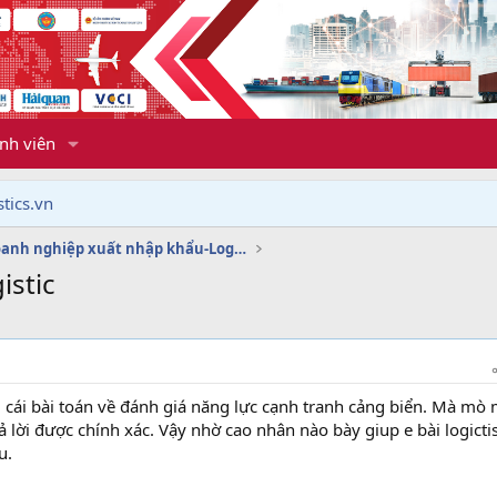
nh viên
tics.vn
Dịch vụ doanh nghiệp xuất nhập khẩu-Logistics
istic
cái bài toán về đánh giá năng lực cạnh tranh cảng biển. Mà m
ả lời được chính xác. Vậy nhờ cao nhân nào bày giup e bài logicti
u.