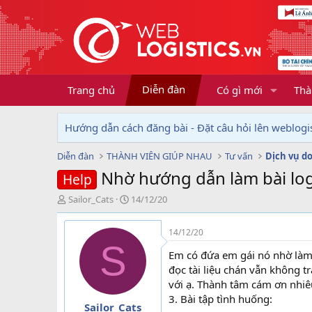
Diễn đàn
Trang chủ
Có gì mới
Thà
Hướng dẫn cách đăng bài - Đặt câu hỏi lên weblogis
Diễn đàn
THÀNH VIÊN GIÚP NHAU
Tư vấn
Nhờ hướng dẫn làm bài log
Help
T
N
Sailor_Cats
14/12/20
h
g
r
à
14/12/20
e
y
S
a
g
Em có đứa em gái nó nhờ làm 
d
ử
đọc tài liệu chán vẫn không tr
s
i
với ạ. Thành tâm cám ơn nhiê
t
3. Bài tập tình huống:
a
Sailor_Cats
r