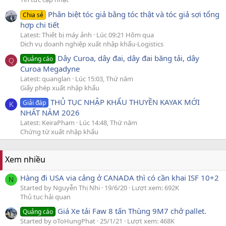
Phân biệt tóc giả bằng tóc thật và tóc giả sợi tổng
Chia sẻ
hợp chi tiết
Latest: Thiết bị máy ảnh
Lúc 09:21 Hôm qua
Dịch vụ doanh nghiệp xuất nhập khẩu-Logistics
Dây Curoa, dây đai, dây đai băng tải, dây
Quảng cáo
Q
Curoa Megadyne
Latest: quanglan
Lúc 15:03, Thứ năm
Giấy phép xuất nhập khẩu
THỦ TỤC NHẬP KHẨU THUYỀN KAYAK MỚI
Giải đáp
K
NHẤT NĂM 2026
Latest: KeiraPham
Lúc 14:48, Thứ năm
Chứng từ xuất nhập khẩu
Xem nhiều
Hàng đi USA via cảng ở CANADA thì có cần khai ISF 10+2
N
Started by Nguyễn Thị Nhi
19/6/20
Lượt xem: 692K
Thủ tục hải quan
Giá Xe tải Faw 8 tấn Thùng 9M7 chở pallet.
Quảng cáo
Started by oToHungPhat
25/1/21
Lượt xem: 468K