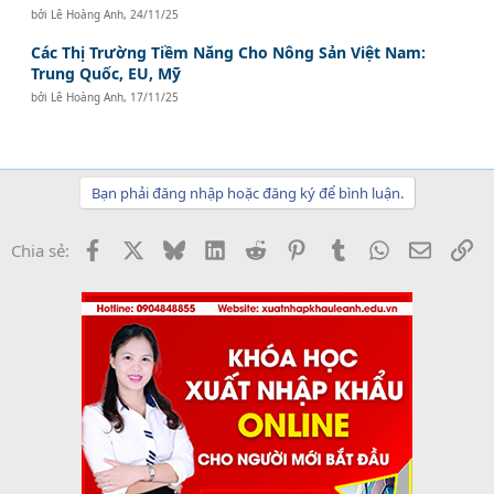
bởi
Lê Hoàng Anh
,
24/11/25
Các Thị Trường Tiềm Năng Cho Nông Sản Việt Nam:
Trung Quốc, EU, Mỹ
bởi
Lê Hoàng Anh
,
17/11/25
Bạn phải đăng nhập hoặc đăng ký để bình luận.
Facebook
X
Bluesky
LinkedIn
Reddit
Pinterest
Tumblr
WhatsApp
Email
Li
Chia sẻ: