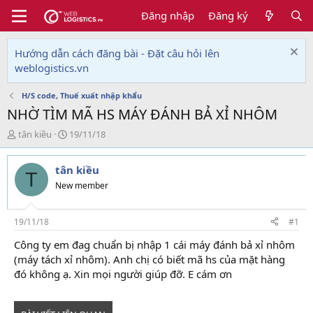
Đăng nhập
Đăng ký
Hướng dẫn cách đăng bài - Đặt câu hỏi lên
weblogistics.vn
H/S code, Thuế xuất nhập khẩu
NHỜ TÌM MÃ HS MÁY ĐÁNH BẢ XỈ NHÔM
T
N
tân kiều
19/11/18
h
g
r
à
tân kiều
e
y
T
a
g
New member
d
ử
s
i
t
19/11/18
#1
a
Công ty em đag chuẩn bị nhập 1 cái máy đánh bả xỉ nhôm
r
(máy tách xỉ nhôm). Anh chị có biết mã hs của mặt hàng
t
e
đó không ạ. Xin mọi người giúp đỡ. E cám ơn
r