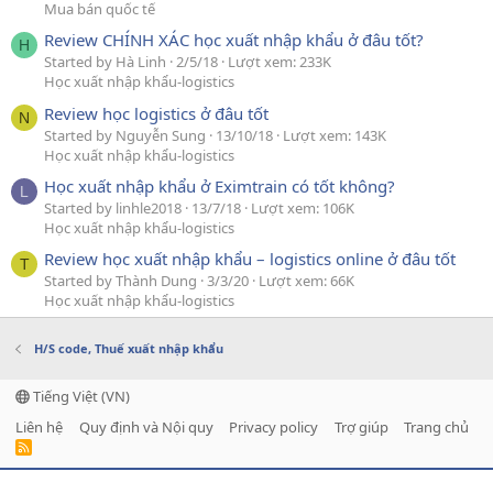
Mua bán quốc tế
Review CHÍNH XÁC học xuất nhập khẩu ở đâu tốt?
H
Started by Hà Linh
2/5/18
Lượt xem: 233K
Học xuất nhập khẩu-logistics
Review học logistics ở đâu tốt
N
Started by Nguyễn Sung
13/10/18
Lượt xem: 143K
Học xuất nhập khẩu-logistics
Học xuất nhập khẩu ở Eximtrain có tốt không?
L
Started by linhle2018
13/7/18
Lượt xem: 106K
Học xuất nhập khẩu-logistics
Review học xuất nhập khẩu – logistics online ở đâu tốt
T
Started by Thành Dung
3/3/20
Lượt xem: 66K
Học xuất nhập khẩu-logistics
H/S code, Thuế xuất nhập khẩu
Tiếng Việt (VN)
Liên hệ
Quy định và Nội quy
Privacy policy
Trợ giúp
Trang chủ
R
S
S