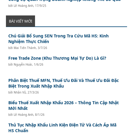
bởi
Lê Hoàng Anh
,
17/9/25
BÀI VIẾT MỚI
Chú Giải Bổ Sung SEN Trong Tra Cứu Mã HS: Kinh
Nghiệm Thực Chiến
bởi
Mai Tiến Thành
,
3/7/26
Free Trade Zone (Khu Thương Mại Tự Do) Là Gì?
bởi
Nguyễn Hoài
,
1/6/26
Phân Biệt Thuế MFN, Thuế Ưu Đãi Và Thuế Ưu Đãi Đặc
Biệt Trong Xuất Nhập Khẩu
bởi
Nhân Vũ
,
27/3/26
Biểu Thuế Xuất Nhập Khẩu 2026 – Thông Tin Cập Nhật
Mới Nhất
bởi
Lê Hoàng Anh
,
8/1/26
Thủ Tục Nhập Khẩu Linh Kiện Điện Tử Và Cách Áp Mã
HS Chuẩn