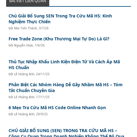
BÀI VIẾT LIÊN QUAN
Chú Giải Bổ Sung SEN Trong Tra Cứu Mã HS: Kinh
Nghiệm Thực Chiến
bởi
Mai Tiến Thành
,
3/7/26
Free Trade Zone (Khu Thương Mại Tự Do) Là Gì?
bởi
Nguyễn Hoài
,
1/6/26
Thủ Tục Nhập Khẩu Linh Kiện Điện Tử Và Cách Áp Mã
HS Chuẩn
bởi
Lê Hoàng Anh
,
24/11/25
Phân Biệt Các Nhóm Hàng Dễ Gây Nhầm Mã HS – Tóm
Tắt Chuẩn Chuyên Gia
bởi
Lê Hoàng Anh
,
17/11/25
6 Mẹo Tra Cứu Mã HS Code Online Nhanh Gọn
bởi
Lê Hoàng Anh
,
29/9/25
CHÚ GIẢI BỔ SUNG (SEN) TRONG TRA CỨU MÃ HS –
Công Cụ Quan Trọng Doanh Nghiệp Không Thể Bỏ Qua