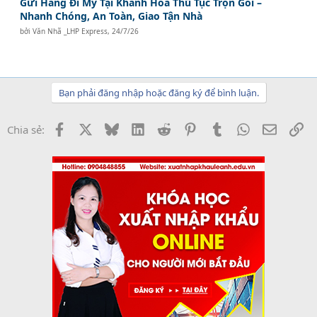
Gửi Hàng Đi Mỹ Tại Khánh Hòa Thủ Tục Trọn Gói –
Nhanh Chóng, An Toàn, Giao Tận Nhà
bởi
Văn Nhã _LHP Express
,
24/7/26
Bạn phải đăng nhập hoặc đăng ký để bình luận.
Facebook
X
Bluesky
LinkedIn
Reddit
Pinterest
Tumblr
WhatsApp
Email
Li
Chia sẻ: