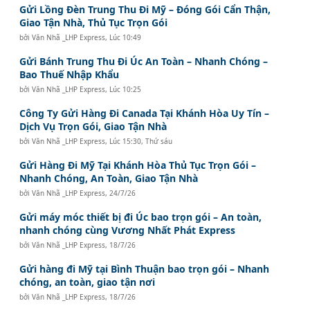
Gửi Lồng Đèn Trung Thu Đi Mỹ – Đóng Gói Cẩn Thận,
Giao Tận Nhà, Thủ Tục Trọn Gói
bởi
Văn Nhã _LHP Express
,
Lúc 10:49
Gửi Bánh Trung Thu Đi Úc An Toàn – Nhanh Chóng –
Bao Thuế Nhập Khẩu
bởi
Văn Nhã _LHP Express
,
Lúc 10:25
Công Ty Gửi Hàng Đi Canada Tại Khánh Hòa Uy Tín –
Dịch Vụ Trọn Gói, Giao Tận Nhà
bởi
Văn Nhã _LHP Express
,
Lúc 15:30, Thứ sáu
Gửi Hàng Đi Mỹ Tại Khánh Hòa Thủ Tục Trọn Gói –
Nhanh Chóng, An Toàn, Giao Tận Nhà
bởi
Văn Nhã _LHP Express
,
24/7/26
Gửi máy móc thiết bị đi Úc bao trọn gói – An toàn,
nhanh chóng cùng Vương Nhất Phát Express
bởi
Văn Nhã _LHP Express
,
18/7/26
Gửi hàng đi Mỹ tại Bình Thuận bao trọn gói – Nhanh
chóng, an toàn, giao tận nơi
bởi
Văn Nhã _LHP Express
,
18/7/26