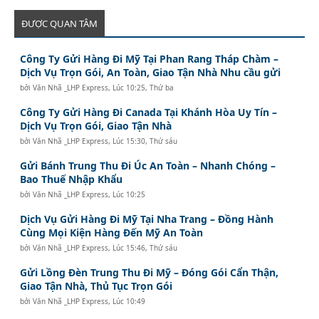
ĐƯỢC QUAN TÂM
Công Ty Gửi Hàng Đi Mỹ Tại Phan Rang Tháp Chàm –
Dịch Vụ Trọn Gói, An Toàn, Giao Tận Nhà Nhu cầu gửi
bởi
Văn Nhã _LHP Express
,
Lúc 10:25, Thứ ba
Công Ty Gửi Hàng Đi Canada Tại Khánh Hòa Uy Tín –
Dịch Vụ Trọn Gói, Giao Tận Nhà
bởi
Văn Nhã _LHP Express
,
Lúc 15:30, Thứ sáu
Gửi Bánh Trung Thu Đi Úc An Toàn – Nhanh Chóng –
Bao Thuế Nhập Khẩu
bởi
Văn Nhã _LHP Express
,
Lúc 10:25
Dịch Vụ Gửi Hàng Đi Mỹ Tại Nha Trang – Đồng Hành
Cùng Mọi Kiện Hàng Đến Mỹ An Toàn
bởi
Văn Nhã _LHP Express
,
Lúc 15:46, Thứ sáu
Gửi Lồng Đèn Trung Thu Đi Mỹ – Đóng Gói Cẩn Thận,
Giao Tận Nhà, Thủ Tục Trọn Gói
bởi
Văn Nhã _LHP Express
,
Lúc 10:49