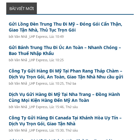
BÀI VIẾT MỚI
Gửi Lồng Đèn Trung Thu Đi Mỹ – Đóng Gói Cẩn Thận,
Giao Tận Nhà, Thủ Tục Trọn Gói
bởi
Văn Nhã _LHP Express
,
Lúc 10:49
Gửi Bánh Trung Thu Đi Úc An Toàn – Nhanh Chóng –
Bao Thuế Nhập Khẩu
bởi
Văn Nhã _LHP Express
,
Lúc 10:25
Công Ty Gửi Hàng Đi Mỹ Tại Phan Rang Tháp Chàm –
Dịch Vụ Trọn Gói, An Toàn, Giao Tận Nhà Nhu cầu gửi
bởi
Văn Nhã _LHP Express
,
Lúc 10:25, Thứ ba
Dịch Vụ Gửi Hàng Đi Mỹ Tại Nha Trang – Đồng Hành
Cùng Mọi Kiện Hàng Đến Mỹ An Toàn
bởi
Văn Nhã _LHP Express
,
Lúc 15:46, Thứ sáu
Công Ty Gửi Hàng Đi Canada Tại Khánh Hòa Uy Tín –
Dịch Vụ Trọn Gói, Giao Tận Nhà
bởi
Văn Nhã _LHP Express
,
Lúc 15:30, Thứ sáu