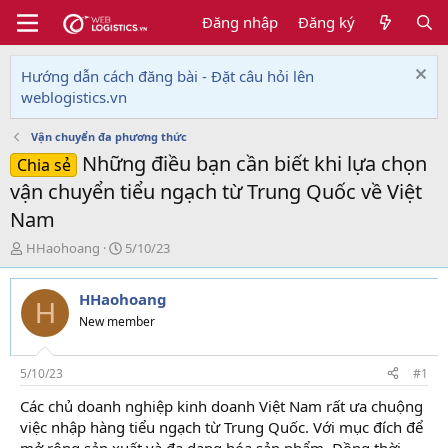
Đăng nhập
Đăng ký
Hướng dẫn cách đăng bài - Đặt câu hỏi lên
weblogistics.vn
Vận chuyển đa phương thức
Những điều bạn cần biết khi lựa chọn
Chia sẻ
vận chuyển tiểu ngạch từ Trung Quốc về Việt
Nam
T
N
HHaohoang
5/10/23
h
g
r
à
HHaohoang
e
y
H
a
g
New member
d
ử
s
i
t
5/10/23
#1
a
Các chủ doanh nghiệp kinh doanh Việt Nam rất ưa chuộng
r
việc nhập hàng tiểu ngạch từ Trung Quốc. Với mục đích để
t
e
mở rộng sản xuất và đa dạng hóa sản phẩm. Đồng thời,