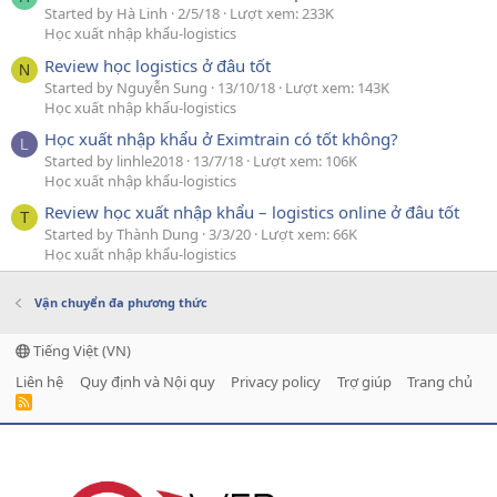
Started by Hà Linh
2/5/18
Lượt xem: 233K
Học xuất nhập khẩu-logistics
Review học logistics ở đâu tốt
N
Started by Nguyễn Sung
13/10/18
Lượt xem: 143K
Học xuất nhập khẩu-logistics
Học xuất nhập khẩu ở Eximtrain có tốt không?
L
Started by linhle2018
13/7/18
Lượt xem: 106K
Học xuất nhập khẩu-logistics
Review học xuất nhập khẩu – logistics online ở đâu tốt
T
Started by Thành Dung
3/3/20
Lượt xem: 66K
Học xuất nhập khẩu-logistics
Vận chuyển đa phương thức
Tiếng Việt (VN)
Liên hệ
Quy định và Nội quy
Privacy policy
Trợ giúp
Trang chủ
R
S
S