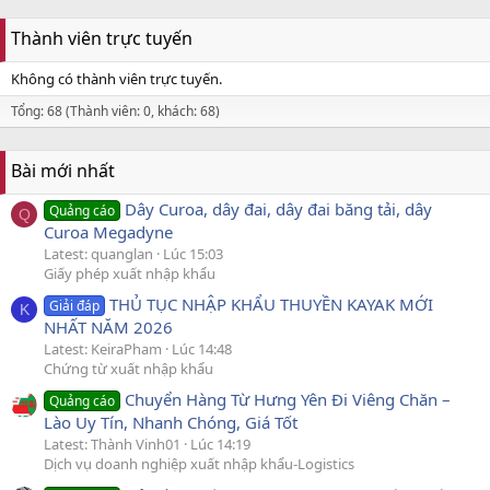
Thành viên trực tuyến
Không có thành viên trực tuyến.
Tổng: 68 (Thành viên: 0, khách: 68)
Bài mới nhất
Dây Curoa, dây đai, dây đai băng tải, dây
Quảng cáo
Q
Curoa Megadyne
Latest: quanglan
Lúc 15:03
Giấy phép xuất nhập khẩu
THỦ TỤC NHẬP KHẨU THUYỀN KAYAK MỚI
Giải đáp
K
NHẤT NĂM 2026
Latest: KeiraPham
Lúc 14:48
Chứng từ xuất nhập khẩu
Chuyển Hàng Từ Hưng Yên Đi Viêng Chăn –
Quảng cáo
Lào Uy Tín, Nhanh Chóng, Giá Tốt
Latest: Thành Vinh01
Lúc 14:19
Dịch vụ doanh nghiệp xuất nhập khẩu-Logistics