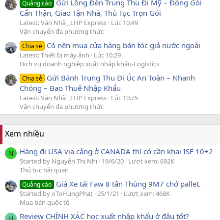
Gửi Lồng Đèn Trung Thu Đi Mỹ – Đóng Gói
Quảng cáo
Cẩn Thận, Giao Tận Nhà, Thủ Tục Trọn Gói
Latest: Văn Nhã _LHP Express
Lúc 10:49
Vận chuyển đa phương thức
Có nên mua cửa hàng bán tóc giả nước ngoài
Chia sẻ
Latest: Thiết bị máy ảnh
Lúc 10:29
Dịch vụ doanh nghiệp xuất nhập khẩu-Logistics
Gửi Bánh Trung Thu Đi Úc An Toàn – Nhanh
Chia sẻ
Chóng – Bao Thuế Nhập Khẩu
Latest: Văn Nhã _LHP Express
Lúc 10:25
Vận chuyển đa phương thức
Xem nhiều
Hàng đi USA via cảng ở CANADA thì có cần khai ISF 10+2
N
Started by Nguyễn Thị Nhi
19/6/20
Lượt xem: 692K
Thủ tục hải quan
Giá Xe tải Faw 8 tấn Thùng 9M7 chở pallet.
Quảng cáo
Started by oToHungPhat
25/1/21
Lượt xem: 468K
Mua bán quốc tế
Review CHÍNH XÁC học xuất nhập khẩu ở đâu tốt?
H