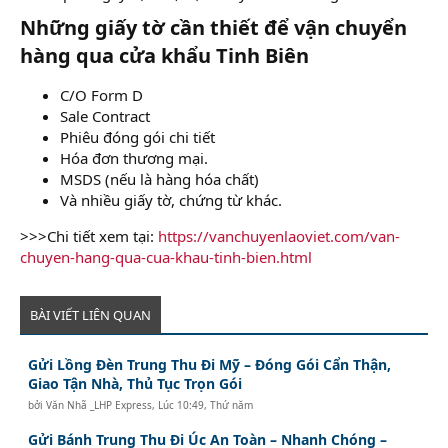
Những giấy tờ cần thiết để vận chuyển
hàng qua cửa khẩu Tinh Biên​
C/O Form D
Sale Contract
Phiêu đóng gói chi tiết
Hóa đơn thương mại.
MSDS (nếu là hàng hóa chất)
Và nhiều giấy tờ, chứng từ khác.
>>>Chi tiết xem tại:
https://vanchuyenlaoviet.com/van-
chuyen-hang-qua-cua-khau-tinh-bien.html
BÀI VIẾT LIÊN QUAN
Gửi Lồng Đèn Trung Thu Đi Mỹ – Đóng Gói Cẩn Thận,
Giao Tận Nhà, Thủ Tục Trọn Gói
bởi
Văn Nhã _LHP Express
,
Lúc 10:49, Thứ năm
Gửi Bánh Trung Thu Đi Úc An Toàn – Nhanh Chóng –