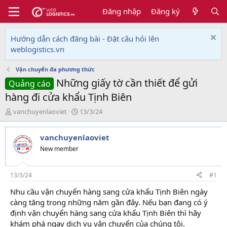
Đăng nhập
Đăng ký
Hướng dẫn cách đăng bài - Đặt câu hỏi lên
weblogistics.vn
Vận chuyển đa phương thức
Những giấy tờ cần thiết để gửi
Quảng cáo
hàng đi cửa khẩu Tịnh Biên
T
N
vanchuyenlaoviet
13/3/24
h
g
r
à
vanchuyenlaoviet
e
y
a
g
New member
d
ử
s
i
t
13/3/24
#1
a
Nhu cầu vận chuyển hàng sang cửa khẩu Tịnh Biên ngày
r
càng tăng trong những năm gần đây. Nếu bạn đang có ý
t
e
định vận chuyển hàng sang cửa khẩu Tịnh Biên thì hãy
r
khám phá ngay dịch vụ vận chuyển của chúng tôi.