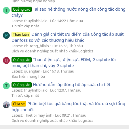
Định hướng nghề nghiệp
Tại sao hệ thống nước nóng cần công tắc dòng
Quảng cáo
T
chảy?
Latest: thuylinhbilalo
Lúc 14:22 Hôm qua
Tin tức cập nhật
Đánh giá chi tiết ưu điểm của Công tắc áp suất
Thảo luận
P
Danfoss so với các thương hiệu khác
Latest: Phương_bilalo
Lúc 16:58, Thứ sáu
Dịch vụ doanh nghiệp xuất nhập khẩu-Logistics
Than điện cực, điện cực EDM, Graphite lõi
Quảng cáo
Q
inox, bột than chì, vảy Graphite
Latest: quanglan
Lúc 16:13, Thứ sáu
Bảo hiểm hàng hóa
Hướng dẫn lắp đồng hồ áp suất chi tiết
Quảng cáo
T
Latest: thuylinhbilalo
Lúc 12:07, Thứ sáu
Tin tức cập nhật
Phân biệt tóc giả bằng tóc thật và tóc giả sợi tổng
Chia sẻ
hợp chi tiết
Latest: Thiết bị máy ảnh
Lúc 09:21, Thứ sáu
Dịch vụ doanh nghiệp xuất nhập khẩu-Logistics