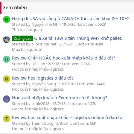
Xem nhiều
Hàng đi USA via cảng ở CANADA thì có cần khai ISF 10+2
N
Started by Nguyễn Thị Nhi
19/6/20
Lượt xem: 692K
Thủ tục hải quan
Giá Xe tải Faw 8 tấn Thùng 9M7 chở pallet.
Quảng cáo
Started by oToHungPhat
25/1/21
Lượt xem: 468K
Mua bán quốc tế
Review CHÍNH XÁC học xuất nhập khẩu ở đâu tốt?
H
Started by Hà Linh
2/5/18
Lượt xem: 236K
Học xuất nhập khẩu-logistics
Review học logistics ở đâu tốt
N
Started by Nguyễn Sung
13/10/18
Lượt xem: 144K
Học xuất nhập khẩu-logistics
Học xuất nhập khẩu ở Eximtrain có tốt không?
L
Started by linhle2018
13/7/18
Lượt xem: 107K
Học xuất nhập khẩu-logistics
Review học xuất nhập khẩu – logistics online ở đâu tốt
T
Started by Thành Dung
3/3/20
Lượt xem: 66K
Học xuất nhập khẩu-logistics