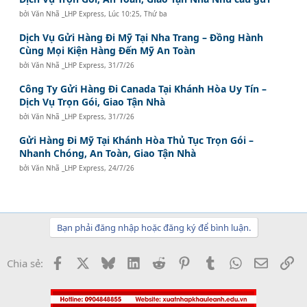
bởi
Văn Nhã _LHP Express
,
Lúc 10:25, Thứ ba
Dịch Vụ Gửi Hàng Đi Mỹ Tại Nha Trang – Đồng Hành
Cùng Mọi Kiện Hàng Đến Mỹ An Toàn
bởi
Văn Nhã _LHP Express
,
31/7/26
Công Ty Gửi Hàng Đi Canada Tại Khánh Hòa Uy Tín –
Dịch Vụ Trọn Gói, Giao Tận Nhà
bởi
Văn Nhã _LHP Express
,
31/7/26
Gửi Hàng Đi Mỹ Tại Khánh Hòa Thủ Tục Trọn Gói –
Nhanh Chóng, An Toàn, Giao Tận Nhà
bởi
Văn Nhã _LHP Express
,
24/7/26
Bạn phải đăng nhập hoặc đăng ký để bình luận.
Facebook
X
Bluesky
LinkedIn
Reddit
Pinterest
Tumblr
WhatsApp
Email
Li
Chia sẻ: