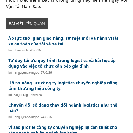
Vận Tải Năm Sao.​
BÀI VIẾT LIÊN QUAN
Áp lực thời gian giao hàng, sự mệt mỏi và hành vi lái
xe an toàn của tài xế xe tải
bởi
Khanhlinh
,
28/6/26
Tư duy tối ưu quy trình trong logistics và bài học áp
dụng vào việc tổ chức căn bếp gia đình
bởi
lenguyenbaongoc
,
27/6/26
Hồ sơ năng lực công ty logistics chuyên nghiệp nâng
tầm thương hiệu công ty.
bởi
SaigonDigi
,
25/6/26
Chuyển đổi số đang thay đổi ngành logistics như thế
nào?
bởi
lenguyenbaongoc
,
24/6/26
Vì sao profile công ty chuyên nghiệp lại cần thiết cho
các doanh nghiệp ngành logistics