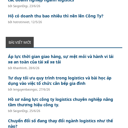
bởi
SaigonDigi
,
23/6/26
Hộ có doanh thu bao nhiêu thì nên lên Công Ty?
bởi
hotrotinviet
,
12/5/26
BÀI VIẾT MỚI
Áp lực thời gian giao hàng, sự mệt mỏi và hành vi lái
xe an toàn của tài xế xe tải
bởi
Khanhlinh
,
28/6/26
Tư duy tối ưu quy trình trong logistics và bài học áp
dụng vào việc tổ chức căn bếp gia đình
bởi
lenguyenbaongoc
,
27/6/26
Hồ sơ năng lực công ty logistics chuyên nghiệp nâng
tầm thương hiệu công ty.
bởi
SaigonDigi
,
25/6/26
Chuyển đổi số đang thay đổi ngành logistics như thế
nào?