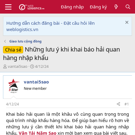
Đăng nhập
Đăng ký
Hướng dẫn cách đăng bài - Đặt câu hỏi lên
weblogistics.vn
Giao lưu cộng đồng
Những lưu ý khi khai báo hải quan
Chia sẻ
hàng nhập khẩu
T
N
vantai5sao
4/12/24
h
g
r
à
vantai5sao
e
y
a
g
New member
d
ử
s
i
t
4/12/24
#1
a
Khai báo hải quan là một khâu vô cùng quan trọng trong
r
quá trình nhập khẩu hàng hóa. Để giúp bạn hiểu rõ hơn về
t
e
những lưu ý cần thiết khi khai báo hải quan hàng nhập
r
khẩu,
Vận Tải Năm Sao
xin mời bạn xem qua bài viết sau.​