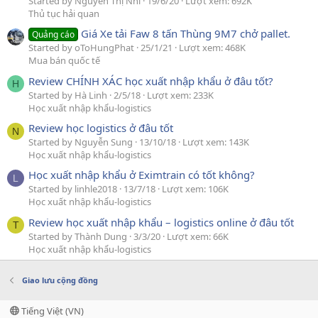
Started by Nguyễn Thị Nhi
19/6/20
Lượt xem: 692K
Thủ tục hải quan
Giá Xe tải Faw 8 tấn Thùng 9M7 chở pallet.
Quảng cáo
Started by oToHungPhat
25/1/21
Lượt xem: 468K
Mua bán quốc tế
Review CHÍNH XÁC học xuất nhập khẩu ở đâu tốt?
H
Started by Hà Linh
2/5/18
Lượt xem: 233K
Học xuất nhập khẩu-logistics
Review học logistics ở đâu tốt
N
Started by Nguyễn Sung
13/10/18
Lượt xem: 143K
Học xuất nhập khẩu-logistics
Học xuất nhập khẩu ở Eximtrain có tốt không?
L
Started by linhle2018
13/7/18
Lượt xem: 106K
Học xuất nhập khẩu-logistics
Review học xuất nhập khẩu – logistics online ở đâu tốt
T
Started by Thành Dung
3/3/20
Lượt xem: 66K
Học xuất nhập khẩu-logistics
Giao lưu cộng đồng
Tiếng Việt (VN)