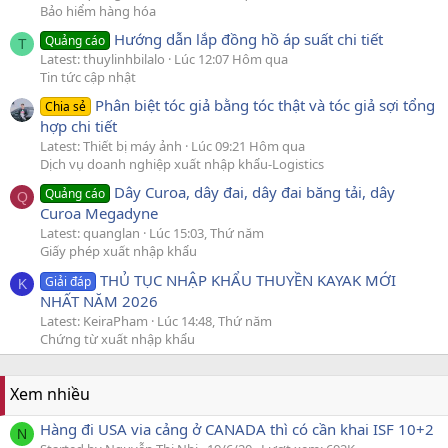
Bảo hiểm hàng hóa
Hướng dẫn lắp đồng hồ áp suất chi tiết
Quảng cáo
T
Latest: thuylinhbilalo
Lúc 12:07 Hôm qua
Tin tức cập nhật
Phân biệt tóc giả bằng tóc thật và tóc giả sợi tổng
Chia sẻ
hợp chi tiết
Latest: Thiết bị máy ảnh
Lúc 09:21 Hôm qua
Dịch vụ doanh nghiệp xuất nhập khẩu-Logistics
Dây Curoa, dây đai, dây đai băng tải, dây
Quảng cáo
Q
Curoa Megadyne
Latest: quanglan
Lúc 15:03, Thứ năm
Giấy phép xuất nhập khẩu
THỦ TỤC NHẬP KHẨU THUYỀN KAYAK MỚI
Giải đáp
K
NHẤT NĂM 2026
Latest: KeiraPham
Lúc 14:48, Thứ năm
Chứng từ xuất nhập khẩu
Xem nhiều
Hàng đi USA via cảng ở CANADA thì có cần khai ISF 10+2
N