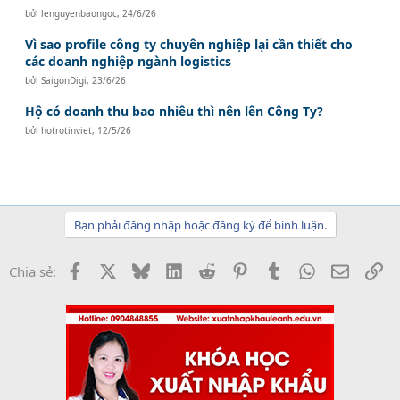
bởi
lenguyenbaongoc
,
24/6/26
Vì sao profile công ty chuyên nghiệp lại cần thiết cho
các doanh nghiệp ngành logistics
bởi
SaigonDigi
,
23/6/26
Hộ có doanh thu bao nhiêu thì nên lên Công Ty?
bởi
hotrotinviet
,
12/5/26
Bạn phải đăng nhập hoặc đăng ký để bình luận.
Facebook
X
Bluesky
LinkedIn
Reddit
Pinterest
Tumblr
WhatsApp
Email
Li
Chia sẻ: