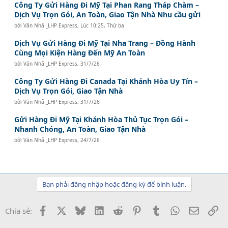
Công Ty Gửi Hàng Đi Mỹ Tại Phan Rang Tháp Chàm –
Dịch Vụ Trọn Gói, An Toàn, Giao Tận Nhà Nhu cầu gửi
bởi
Văn Nhã _LHP Express
,
Lúc 10:25, Thứ ba
Dịch Vụ Gửi Hàng Đi Mỹ Tại Nha Trang – Đồng Hành
Cùng Mọi Kiện Hàng Đến Mỹ An Toàn
bởi
Văn Nhã _LHP Express
,
31/7/26
Công Ty Gửi Hàng Đi Canada Tại Khánh Hòa Uy Tín –
Dịch Vụ Trọn Gói, Giao Tận Nhà
bởi
Văn Nhã _LHP Express
,
31/7/26
Gửi Hàng Đi Mỹ Tại Khánh Hòa Thủ Tục Trọn Gói –
Nhanh Chóng, An Toàn, Giao Tận Nhà
bởi
Văn Nhã _LHP Express
,
24/7/26
Bạn phải đăng nhập hoặc đăng ký để bình luận.
Facebook
X
Bluesky
LinkedIn
Reddit
Pinterest
Tumblr
WhatsApp
Email
Li
Chia sẻ: