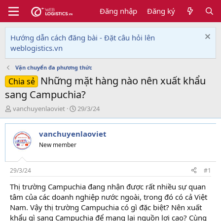
Đăng nhập
Đăng ký
Hướng dẫn cách đăng bài - Đặt câu hỏi lên
weblogistics.vn
Vận chuyển đa phương thức
Những mặt hàng nào nên xuất khẩu
Chia sẻ
sang Campuchia?
T
N
vanchuyenlaoviet
29/3/24
h
g
r
à
vanchuyenlaoviet
e
y
a
g
New member
d
ử
s
i
t
29/3/24
#1
a
Thị trường Campuchia đang nhận được rất nhiều sự quan
r
tâm của các doanh nghiệp nước ngoài, trong đó có cả Việt
t
e
Nam. Vậy thị trường Campuchia có gì đặc biệt? Nên xuất
r
khẩu gì sang Campuchia để mang lại nguồn lợi cao? Cùng