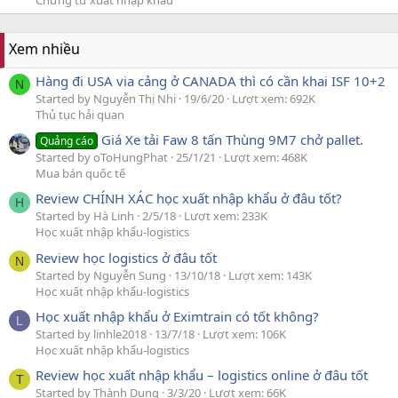
Chứng từ xuất nhập khẩu
Xem nhiều
Hàng đi USA via cảng ở CANADA thì có cần khai ISF 10+2
N
Started by Nguyễn Thị Nhi
19/6/20
Lượt xem: 692K
Thủ tục hải quan
Giá Xe tải Faw 8 tấn Thùng 9M7 chở pallet.
Quảng cáo
Started by oToHungPhat
25/1/21
Lượt xem: 468K
Mua bán quốc tế
Review CHÍNH XÁC học xuất nhập khẩu ở đâu tốt?
H
Started by Hà Linh
2/5/18
Lượt xem: 233K
Học xuất nhập khẩu-logistics
Review học logistics ở đâu tốt
N
Started by Nguyễn Sung
13/10/18
Lượt xem: 143K
Học xuất nhập khẩu-logistics
Học xuất nhập khẩu ở Eximtrain có tốt không?
L
Started by linhle2018
13/7/18
Lượt xem: 106K
Học xuất nhập khẩu-logistics
Review học xuất nhập khẩu – logistics online ở đâu tốt
T
Started by Thành Dung
3/3/20
Lượt xem: 66K