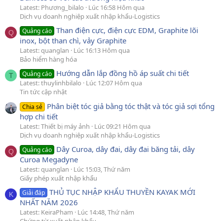
Latest: Phương_bilalo
Lúc 16:58 Hôm qua
Dịch vụ doanh nghiệp xuất nhập khẩu-Logistics
Than điện cực, điện cực EDM, Graphite lõi
Quảng cáo
Q
inox, bột than chì, vảy Graphite
Latest: quanglan
Lúc 16:13 Hôm qua
Bảo hiểm hàng hóa
Hướng dẫn lắp đồng hồ áp suất chi tiết
Quảng cáo
T
Latest: thuylinhbilalo
Lúc 12:07 Hôm qua
Tin tức cập nhật
Phân biệt tóc giả bằng tóc thật và tóc giả sợi tổng
Chia sẻ
hợp chi tiết
Latest: Thiết bị máy ảnh
Lúc 09:21 Hôm qua
Dịch vụ doanh nghiệp xuất nhập khẩu-Logistics
Dây Curoa, dây đai, dây đai băng tải, dây
Quảng cáo
Q
Curoa Megadyne
Latest: quanglan
Lúc 15:03, Thứ năm
Giấy phép xuất nhập khẩu
THỦ TỤC NHẬP KHẨU THUYỀN KAYAK MỚI
Giải đáp
K
NHẤT NĂM 2026
Latest: KeiraPham
Lúc 14:48, Thứ năm