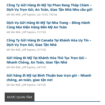
Công Ty Gửi Hàng Đi Mỹ Tại Phan Rang Tháp Chàm –
Dịch Vụ Trọn Gói, An Toàn, Giao Tận Nhà Nhu cầu gửi
bởi
Văn Nhã _LHP Express
,
Lúc 10:25, Thứ ba
Dịch Vụ Gửi Hàng Đi Mỹ Tại Nha Trang – Đồng Hành
Cùng Mọi Kiện Hàng Đến Mỹ An Toàn
bởi
Văn Nhã _LHP Express
,
31/7/26
Công Ty Gửi Hàng Đi Canada Tại Khánh Hòa Uy Tín –
Dịch Vụ Trọn Gói, Giao Tận Nhà
bởi
Văn Nhã _LHP Express
,
31/7/26
Gửi Hàng Đi Mỹ Tại Khánh Hòa Thủ Tục Trọn Gói –
Nhanh Chóng, An Toàn, Giao Tận Nhà
bởi
Văn Nhã _LHP Express
,
24/7/26
Gửi hàng đi Mỹ tại Bình Thuận bao trọn gói – Nhanh
chóng, an toàn, giao tận nơi
bởi
Văn Nhã _LHP Express
,
18/7/26
ĐƯỢC QUAN TÂM