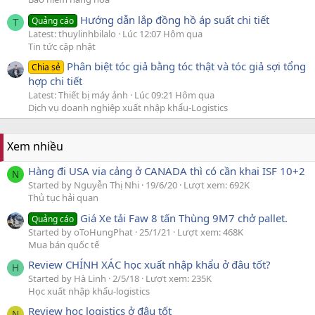
Hướng dẫn lắp đồng hồ áp suất chi tiết
Quảng cáo
T
Latest: thuylinhbilalo
Lúc 12:07 Hôm qua
Tin tức cập nhật
Phân biệt tóc giả bằng tóc thật và tóc giả sợi tổng
Chia sẻ
hợp chi tiết
Latest: Thiết bị máy ảnh
Lúc 09:21 Hôm qua
Dịch vụ doanh nghiệp xuất nhập khẩu-Logistics
Xem nhiều
Hàng đi USA via cảng ở CANADA thì có cần khai ISF 10+2
N
Started by Nguyễn Thị Nhi
19/6/20
Lượt xem: 692K
Thủ tục hải quan
Giá Xe tải Faw 8 tấn Thùng 9M7 chở pallet.
Quảng cáo
Started by oToHungPhat
25/1/21
Lượt xem: 468K
Mua bán quốc tế
Review CHÍNH XÁC học xuất nhập khẩu ở đâu tốt?
H
Started by Hà Linh
2/5/18
Lượt xem: 235K
Học xuất nhập khẩu-logistics
Review học logistics ở đâu tốt
N