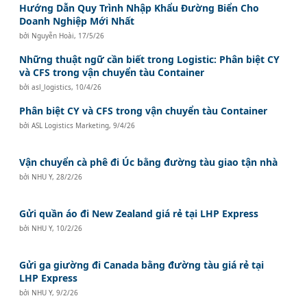
Hướng Dẫn Quy Trình Nhập Khẩu Đường Biển Cho
Doanh Nghiệp Mới Nhất
bởi
Nguyễn Hoài
,
17/5/26
Những thuật ngữ cần biết trong Logistic: Phân biệt CY
và CFS trong vận chuyển tàu Container
bởi
asl_logistics
,
10/4/26
Phân biệt CY và CFS trong vận chuyển tàu Container
bởi
ASL Logistics Marketing
,
9/4/26
Vận chuyển cà phê đi Úc bằng đường tàu giao tận nhà
bởi
NHU Y
,
28/2/26
Gửi quần áo đi New Zealand giá rẻ tại LHP Express
bởi
NHU Y
,
10/2/26
Gửi ga giường đi Canada bằng đường tàu giá rẻ tại
LHP Express
bởi
NHU Y
,
9/2/26