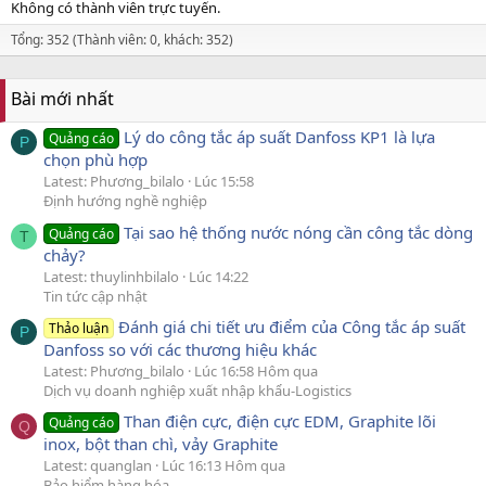
Không có thành viên trực tuyến.
Tổng: 352 (Thành viên: 0, khách: 352)
Bài mới nhất
Lý do công tắc áp suất Danfoss KP1 là lựa
Quảng cáo
P
chọn phù hợp
Latest: Phương_bilalo
Lúc 15:58
Định hướng nghề nghiệp
Tại sao hệ thống nước nóng cần công tắc dòng
Quảng cáo
T
chảy?
Latest: thuylinhbilalo
Lúc 14:22
Tin tức cập nhật
Đánh giá chi tiết ưu điểm của Công tắc áp suất
Thảo luận
P
Danfoss so với các thương hiệu khác
Latest: Phương_bilalo
Lúc 16:58 Hôm qua
Dịch vụ doanh nghiệp xuất nhập khẩu-Logistics
Than điện cực, điện cực EDM, Graphite lõi
Quảng cáo
Q
inox, bột than chì, vảy Graphite
Latest: quanglan
Lúc 16:13 Hôm qua
Bảo hiểm hàng hóa