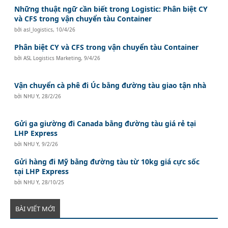
Những thuật ngữ cần biết trong Logistic: Phân biệt CY
và CFS trong vận chuyển tàu Container
bởi
asl_logistics
,
10/4/26
Phân biệt CY và CFS trong vận chuyển tàu Container
bởi
ASL Logistics Marketing
,
9/4/26
Vận chuyển cà phê đi Úc bằng đường tàu giao tận nhà
bởi
NHU Y
,
28/2/26
Gửi ga giường đi Canada bằng đường tàu giá rẻ tại
LHP Express
bởi
NHU Y
,
9/2/26
Gửi hàng đi Mỹ bằng đường tàu từ 10kg giá cực sốc
tại LHP Express
bởi
NHU Y
,
28/10/25
BÀI VIẾT MỚI