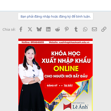
Bạn phải đăng nhập hoặc đăng ký để bình luận.
Facebook
X
Bluesky
LinkedIn
Reddit
Pinterest
Tumblr
WhatsApp
Email
Li
Chia sẻ: