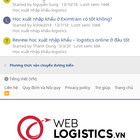
Started by Nguyễn Sung
13/10/18
Lượt xem: 144K
Học xuất nhập khẩu-logistics
Học xuất nhập khẩu ở Eximtrain có tốt không?
L
Started by linhle2018
13/7/18
Lượt xem: 106K
Học xuất nhập khẩu-logistics
Review học xuất nhập khẩu – logistics online ở đâu tốt
T
Started by Thành Dung
3/3/20
Lượt xem: 66K
Học xuất nhập khẩu-logistics
Phương thức vận chuyển đường biển
Tiếng Việt (VN)
Liên hệ
Quy định và Nội quy
Privacy policy
Trợ giúp
Trang chủ
R
S
S