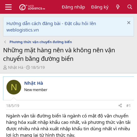
Đăng nhập
Đăng ký
Hướng dẫn cách đăng bài - Đặt câu hỏi lên
weblogistics.vn
Phương thức vận chuyển đường biển
Những mặt hàng nên và không nên vận
chuyển bằng đường biển
T
N
Nhật Hà
18/5/19
h
g
r
à
Nhật Hà
e
y
N
a
g
New member
d
ử
s
i
t
18/5/19
#1
a
Ngành vận tải đường biển là ngành có mật độ vận chuyển
r
hàng hóa xuất nhập khẩu cao nhất, và phương thức vận tải
t
e
được nhiều nhà nhà xuất nhập khẩu tin dùng nhất vì nhiều
r
lợi ích mang lại từ hình thức này.