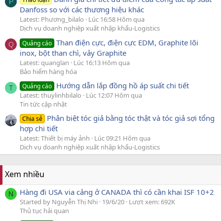
P
Danfoss so với các thương hiệu khác
Latest: Phương_bilalo
Lúc 16:58 Hôm qua
Dịch vụ doanh nghiệp xuất nhập khẩu-Logistics
Than điện cực, điện cực EDM, Graphite lõi
Quảng cáo
Q
inox, bột than chì, vảy Graphite
Latest: quanglan
Lúc 16:13 Hôm qua
Bảo hiểm hàng hóa
Hướng dẫn lắp đồng hồ áp suất chi tiết
Quảng cáo
T
Latest: thuylinhbilalo
Lúc 12:07 Hôm qua
Tin tức cập nhật
Phân biệt tóc giả bằng tóc thật và tóc giả sợi tổng
Chia sẻ
hợp chi tiết
Latest: Thiết bị máy ảnh
Lúc 09:21 Hôm qua
Dịch vụ doanh nghiệp xuất nhập khẩu-Logistics
Xem nhiều
Hàng đi USA via cảng ở CANADA thì có cần khai ISF 10+2
N
Started by Nguyễn Thị Nhi
19/6/20
Lượt xem: 692K
Thủ tục hải quan