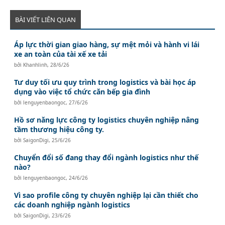
BÀI VIẾT LIÊN QUAN
Áp lực thời gian giao hàng, sự mệt mỏi và hành vi lái
xe an toàn của tài xế xe tải
bởi
Khanhlinh
,
28/6/26
Tư duy tối ưu quy trình trong logistics và bài học áp
dụng vào việc tổ chức căn bếp gia đình
bởi
lenguyenbaongoc
,
27/6/26
Hồ sơ năng lực công ty logistics chuyên nghiệp nâng
tầm thương hiệu công ty.
bởi
SaigonDigi
,
25/6/26
Chuyển đổi số đang thay đổi ngành logistics như thế
nào?
bởi
lenguyenbaongoc
,
24/6/26
Vì sao profile công ty chuyên nghiệp lại cần thiết cho
các doanh nghiệp ngành logistics
bởi
SaigonDigi
,
23/6/26