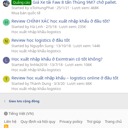
Giá Xe tải Faw 8 tấn Thùng 9M7 chở pallet.
Quảng cáo
Started by oToHungPhat
25/1/21
Lượt xem: 468K
Mua bán quốc tế
Review CHÍNH XÁC học xuất nhập khẩu ở đâu tốt?
H
Started by Hà Linh
2/5/18
Lượt xem: 235K
Học xuất nhập khẩu-logistics
Review học logistics ở đâu tốt
N
Started by Nguyễn Sung
13/10/18
Lượt xem: 144K
Học xuất nhập khẩu-logistics
Học xuất nhập khẩu ở Eximtrain có tốt không?
L
Started by linhle2018
13/7/18
Lượt xem: 106K
Học xuất nhập khẩu-logistics
Review học xuất nhập khẩu – logistics online ở đâu tốt
T
Started by Thành Dung
3/3/20
Lượt xem: 66K
Học xuất nhập khẩu-logistics
Giao lưu cộng đồng
Tiếng Việt (VN)
Liên hệ
Quy định và Nội quy
Privacy policy
Trợ giúp
Trang chủ
R