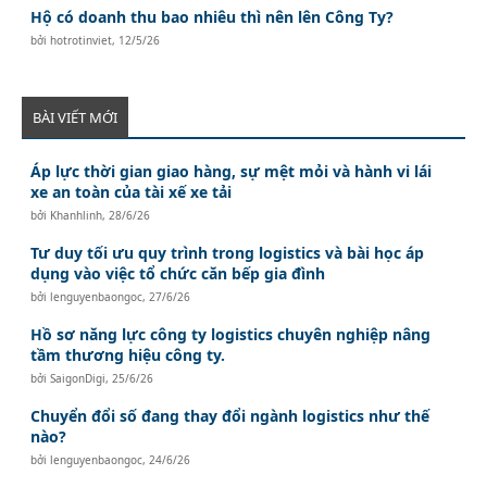
Hộ có doanh thu bao nhiêu thì nên lên Công Ty?
bởi
hotrotinviet
,
12/5/26
BÀI VIẾT MỚI
Áp lực thời gian giao hàng, sự mệt mỏi và hành vi lái
xe an toàn của tài xế xe tải
bởi
Khanhlinh
,
28/6/26
Tư duy tối ưu quy trình trong logistics và bài học áp
dụng vào việc tổ chức căn bếp gia đình
bởi
lenguyenbaongoc
,
27/6/26
Hồ sơ năng lực công ty logistics chuyên nghiệp nâng
tầm thương hiệu công ty.
bởi
SaigonDigi
,
25/6/26
Chuyển đổi số đang thay đổi ngành logistics như thế
nào?
bởi
lenguyenbaongoc
,
24/6/26