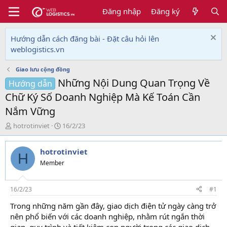
Đăng nhập
Đăng ký
Hướng dẫn cách đăng bài - Đặt câu hỏi lên
weblogistics.vn
Giao lưu cộng đồng
Những Nội Dung Quan Trọng Về
Hướng dẫn
Chữ Ký Số Doanh Nghiệp Mà Kế Toán Cần
Nắm Vững
T
N
hotrotinviet
16/2/23
h
g
r
à
hotrotinviet
e
y
H
a
g
Member
d
ử
s
i
t
16/2/23
#1
a
Trong những năm gần đây, giao dịch điện tử ngày càng trở
r
nên phổ biến với các doanh nghiệp, nhằm rút ngắn thời
t
e
gian, quy trình và tiết kiệm con người trong các giao dịch.