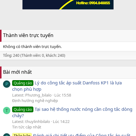
Thành viên trực tuyến
Không có thành viên trực tuyến.
Tổng: 240 (Thành viên: 0, khách: 240)
Bài mới nhất
Lý do công tắc áp suất Danfoss KP1 là lựa
Quảng cáo
P
chọn phù hợp
Latest: Phương_bilalo
Lúc 15:58
Định hướng nghề nghiệp
Tại sao hệ thống nước nóng cần công tắc dòng
Quảng cáo
T
chảy?
Latest: thuylinhbilalo
Lúc 14:22
Tin tức cập nhật
Đánh giá chi tiết ưu điểm của Công tắc áp suất
Thảo luận