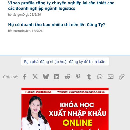
Vì sao profile công ty chuyên nghiệp lại cần thiết cho
các doanh nghiệp ngành logistics
bởi
SaigonDigi
,
23/6/26
Hộ có doanh thu bao nhiêu thì nên lên Công Ty?
bởi
hotrotinviet
,
12/5/26
Bạn phải đăng nhập hoặc đăng ký để bình luận.
Facebook
X
Bluesky
LinkedIn
Reddit
Pinterest
Tumblr
WhatsApp
Email
Li
Chia sẻ: