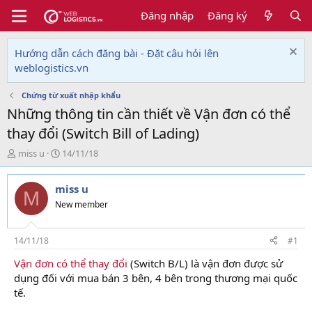
Đăng nhập
Đăng ký
Hướng dẫn cách đăng bài - Đặt câu hỏi lên
weblogistics.vn
Chứng từ xuất nhập khẩu
Những thông tin cần thiết về Vận đơn có thể
thay đổi (Switch Bill of Lading)
T
N
miss u
14/11/18
h
g
r
à
miss u
e
y
M
a
g
New member
d
ử
s
i
t
14/11/18
#1
a
Vận đơn có thể thay đổi
(Switch B/L) là vận đơn được sử
r
dụng đối với mua bán 3 bên, 4 bên trong thương mại quốc
t
e
tế.
r