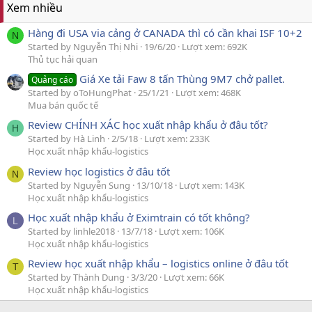
Xem nhiều
Hàng đi USA via cảng ở CANADA thì có cần khai ISF 10+2
N
Started by Nguyễn Thị Nhi
19/6/20
Lượt xem: 692K
Thủ tục hải quan
Giá Xe tải Faw 8 tấn Thùng 9M7 chở pallet.
Quảng cáo
Started by oToHungPhat
25/1/21
Lượt xem: 468K
Mua bán quốc tế
Review CHÍNH XÁC học xuất nhập khẩu ở đâu tốt?
H
Started by Hà Linh
2/5/18
Lượt xem: 233K
Học xuất nhập khẩu-logistics
Review học logistics ở đâu tốt
N
Started by Nguyễn Sung
13/10/18
Lượt xem: 143K
Học xuất nhập khẩu-logistics
Học xuất nhập khẩu ở Eximtrain có tốt không?
L
Started by linhle2018
13/7/18
Lượt xem: 106K
Học xuất nhập khẩu-logistics
Review học xuất nhập khẩu – logistics online ở đâu tốt
T
Started by Thành Dung
3/3/20
Lượt xem: 66K
Học xuất nhập khẩu-logistics