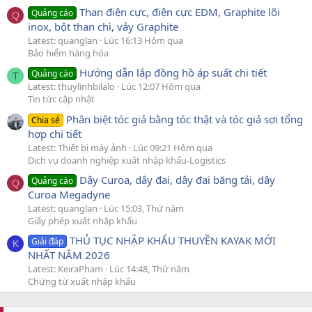
Than điện cực, điện cực EDM, Graphite lõi
Quảng cáo
Q
inox, bột than chì, vảy Graphite
Latest: quanglan
Lúc 16:13 Hôm qua
Bảo hiểm hàng hóa
Hướng dẫn lắp đồng hồ áp suất chi tiết
Quảng cáo
T
Latest: thuylinhbilalo
Lúc 12:07 Hôm qua
Tin tức cập nhật
Phân biệt tóc giả bằng tóc thật và tóc giả sợi tổng
Chia sẻ
hợp chi tiết
Latest: Thiết bị máy ảnh
Lúc 09:21 Hôm qua
Dịch vụ doanh nghiệp xuất nhập khẩu-Logistics
Dây Curoa, dây đai, dây đai băng tải, dây
Quảng cáo
Q
Curoa Megadyne
Latest: quanglan
Lúc 15:03, Thứ năm
Giấy phép xuất nhập khẩu
THỦ TỤC NHẬP KHẨU THUYỀN KAYAK MỚI
Giải đáp
K
NHẤT NĂM 2026
Latest: KeiraPham
Lúc 14:48, Thứ năm
Chứng từ xuất nhập khẩu