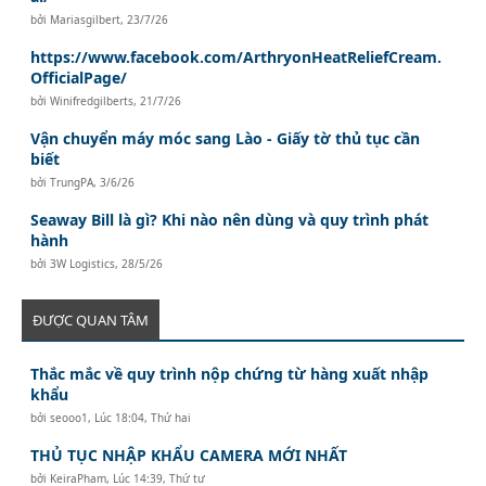
bởi
Mariasgilbert
,
23/7/26
https://www.facebook.com/ArthryonHeatReliefCream.
OfficialPage/
bởi
Winifredgilberts
,
21/7/26
Vận chuyển máy móc sang Lào - Giấy tờ thủ tục cần
biết
bởi
TrungPA
,
3/6/26
Seaway Bill là gì? Khi nào nên dùng và quy trình phát
hành
bởi
3W Logistics
,
28/5/26
ĐƯỢC QUAN TÂM
Thắc mắc về quy trình nộp chứng từ hàng xuất nhập
khẩu
bởi
seooo1
,
Lúc 18:04, Thứ hai
THỦ TỤC NHẬP KHẨU CAMERA MỚI NHẤT
bởi
KeiraPham
,
Lúc 14:39, Thứ tư