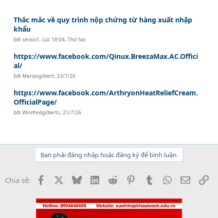
Thắc mắc về quy trình nộp chứng từ hàng xuất nhập
khẩu
bởi
seooo1
,
Lúc 18:04, Thứ hai
https://www.facebook.com/Qinux.BreezaMax.AC.Offici
al/
bởi
Mariasgilbert
,
23/7/26
https://www.facebook.com/ArthryonHeatReliefCream.
OfficialPage/
bởi
Winifredgilberts
,
21/7/26
Bạn phải đăng nhập hoặc đăng ký để bình luận.
Facebook
X
Bluesky
LinkedIn
Reddit
Pinterest
Tumblr
WhatsApp
Email
Li
Chia sẻ: