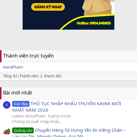
Thành viên trực tuyến
KeiraPham
Tổng: 82 (Thành viên: 2, khách: 80)
Bài mới nhất
THỦ TỤC NHẬP KHẨU THUYỀN KAYAK MỚI
Giải đáp
K
NHẤT NĂM 2026
Latest: KeiraPham
9 phút trước
Chứng từ xuất nhập khẩu
Chuyển Hàng Từ Hưng Yên Đi Viêng Chăn –
Quảng cáo
Lào Uy Tín, Nhanh Chóng, Giá Tốt