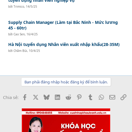
tuyển dụng nhân viên nghiệp vụ
bởi
Trimico
,
14/5/25
Supply Chain Manager (Làm tại Bắc Ninh - Mức lương
45 - 60tr)
bởi
Cao Sen
,
16/4/25
Hà Nội tuyển dụng Nhân viên xuất nhập khẩu(28-35M)
bởi
Châm Bùi
,
10/4/25
Bạn phải đăng nhập hoặc đăng ký để bình luận.
Facebook
X
Bluesky
LinkedIn
Reddit
Pinterest
Tumblr
WhatsApp
Email
Li
Chia sẻ: