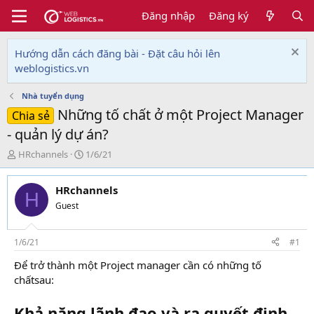
Đăng nhập
Đăng ký
Hướng dẫn cách đăng bài - Đặt câu hỏi lên
weblogistics.vn
Nhà tuyển dụng
Những tố chất ở một Project Manager
Chia sẻ
- quản lý dự án?
T
N
HRchannels
1/6/21
h
g
r
à
HRchannels
e
y
H
a
g
Guest
d
ử
s
i
t
1/6/21
#1
a
Để trở thành một Project manager cần có những tố
r
chấtsau:
t
e
r
Khả năng lãnh đạo và ra quyết định