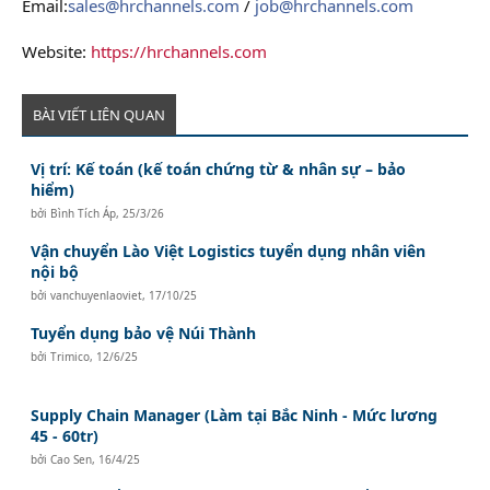
Email:
sales@hrchannels.com
/
job@hrchannels.com
Website:
https://hrchannels.com
BÀI VIẾT LIÊN QUAN
Vị trí: Kế toán (kế toán chứng từ & nhân sự – bảo
hiểm)
bởi
Bình Tích Áp
,
25/3/26
Vận chuyển Lào Việt Logistics tuyển dụng nhân viên
nội bộ
bởi
vanchuyenlaoviet
,
17/10/25
Tuyển dụng bảo vệ Núi Thành
bởi
Trimico
,
12/6/25
Supply Chain Manager (Làm tại Bắc Ninh - Mức lương
45 - 60tr)
bởi
Cao Sen
,
16/4/25