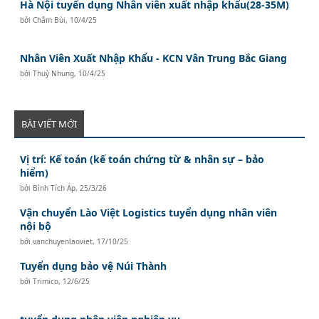
Hà Nội tuyển dụng Nhân viên xuất nhập khẩu(28-35M)
bởi
Châm Bùi
,
10/4/25
Nhân Viên Xuất Nhập Khẩu - KCN Vân Trung Bắc Giang
bởi
Thuỳ Nhung
,
10/4/25
BÀI VIẾT MỚI
Vị trí: Kế toán (kế toán chứng từ & nhân sự – bảo
hiểm)
bởi
Bình Tích Áp
,
25/3/26
Vận chuyển Lào Việt Logistics tuyển dụng nhân viên
nội bộ
bởi
vanchuyenlaoviet
,
17/10/25
Tuyển dụng bảo vệ Núi Thành
bởi
Trimico
,
12/6/25