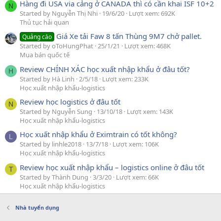
Hàng đi USA via cảng ở CANADA thì có cần khai ISF 10+2
N
Started by Nguyễn Thị Nhi
19/6/20
Lượt xem: 692K
Thủ tục hải quan
Giá Xe tải Faw 8 tấn Thùng 9M7 chở pallet.
Quảng cáo
Started by oToHungPhat
25/1/21
Lượt xem: 468K
Mua bán quốc tế
Review CHÍNH XÁC học xuất nhập khẩu ở đâu tốt?
H
Started by Hà Linh
2/5/18
Lượt xem: 233K
Học xuất nhập khẩu-logistics
Review học logistics ở đâu tốt
N
Started by Nguyễn Sung
13/10/18
Lượt xem: 143K
Học xuất nhập khẩu-logistics
Học xuất nhập khẩu ở Eximtrain có tốt không?
L
Started by linhle2018
13/7/18
Lượt xem: 106K
Học xuất nhập khẩu-logistics
Review học xuất nhập khẩu – logistics online ở đâu tốt
T
Started by Thành Dung
3/3/20
Lượt xem: 66K
Học xuất nhập khẩu-logistics
Nhà tuyển dụng