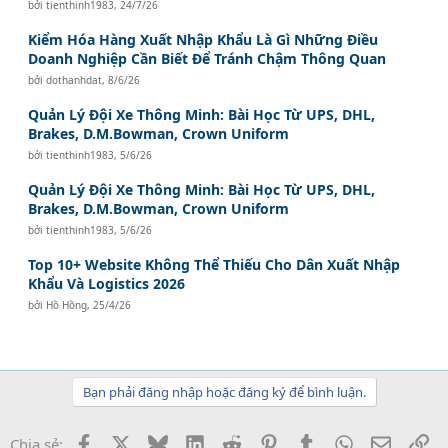
bởi
tienthinh1983
,
24/7/26
Kiểm Hóa Hàng Xuất Nhập Khẩu Là Gì Những Điều
Doanh Nghiệp Cần Biết Để Tránh Chậm Thông Quan
bởi
dothanhdat
,
8/6/26
Quản Lý Đội Xe Thông Minh: Bài Học Từ UPS, DHL,
Brakes, D.M.Bowman, Crown Uniform
bởi
tienthinh1983
,
5/6/26
Quản Lý Đội Xe Thông Minh: Bài Học Từ UPS, DHL,
Brakes, D.M.Bowman, Crown Uniform
bởi
tienthinh1983
,
5/6/26
Top 10+ Website Không Thể Thiếu Cho Dân Xuất Nhập
Khẩu Và Logistics 2026
bởi
Hồ Hồng
,
25/4/26
Bạn phải đăng nhập hoặc đăng ký để bình luận.
Facebook
X
Bluesky
LinkedIn
Reddit
Pinterest
Tumblr
WhatsApp
Email
Li
Chia sẻ: