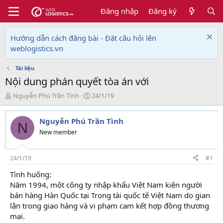
Đăng nhập
Đăng ký
Hướng dẫn cách đăng bài - Đặt câu hỏi lên
weblogistics.vn
Tài liệu
Nội dung phán quyết tòa án với
T
N
Nguyễn Phú Trần Tình
24/1/19
h
g
r
à
Nguyễn Phú Trần Tình
e
y
N
a
g
New member
d
ử
s
i
t
24/1/19
#1
a
Tình huống:
r
Năm 1994, một công ty nhập khẩu Việt Nam kiện người
t
e
bán hàng Hàn Quốc tại Trọng tài quốc tế Việt Nam do gian
r
lận trong giao hàng và vi phạm cam kết hợp đồng thương
mại.