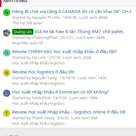
Xem nhiều
Hàng đi USA via cảng ở CANADA thì có cần khai ISF 10+2
N
Started by Nguyễn Thị Nhi
19/6/20
Lượt xem: 692K
Thủ tục hải quan
Giá Xe tải Faw 8 tấn Thùng 9M7 chở pallet.
Quảng cáo
Started by oToHungPhat
25/1/21
Lượt xem: 468K
Mua bán quốc tế
Review CHÍNH XÁC học xuất nhập khẩu ở đâu tốt?
H
Started by Hà Linh
2/5/18
Lượt xem: 232K
Học xuất nhập khẩu-logistics
Review học logistics ở đâu tốt
N
Started by Nguyễn Sung
13/10/18
Lượt xem: 142K
Học xuất nhập khẩu-logistics
Học xuất nhập khẩu ở Eximtrain có tốt không?
L
Started by linhle2018
13/7/18
Lượt xem: 106K
Học xuất nhập khẩu-logistics
Review học xuất nhập khẩu – logistics online ở đâu tốt
T
Started by Thành Dung
3/3/20
Lượt xem: 66K
Học xuất nhập khẩu-logistics