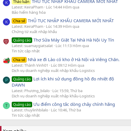
THỦ TỤC NHẬP KHẨU CAMERA MỚI NHẤT
Thảo luận
K
Latest: KeiraPham
Lúc 14:44 Hôm qua
Bảo hiểm hàng hóa
THỦ TỤC NHẬP KHẨU CAMERA MỚI NHẤT
Chia sẻ
K
Latest: KeiraPham
Lúc 14:39 Hôm qua
Chứng từ xuất nhập khẩu
Thợ Sửa Máy Giặt Tại Nhà Hà Nội Uy Tín
Quảng cáo
Latest: suamaygiatsalat
Lúc 11:13 Hôm qua
Tin tức cập nhật
Nhà xe đi Lào có kho ở Hà Nội và Viêng Chăn.
Chia sẻ
Latest: Thành Vinh01
Lúc 09:12 Hôm qua
Dịch vụ doanh nghiệp xuất nhập khẩu-Logistics
Lợi ích khi sử dụng đồng hồ đo nhiệt độ
Quảng cáo
P
DAWN
Latest: Phương_bilalo
Lúc 15:59, Thứ ba
Dịch vụ doanh nghiệp xuất nhập khẩu-Logistics
Ưu điểm công tắc dòng chảy chính hãng
Quảng cáo
T
Latest: thuylinhbilalo
Lúc 10:46, Thứ ba
Tin tức cập nhật