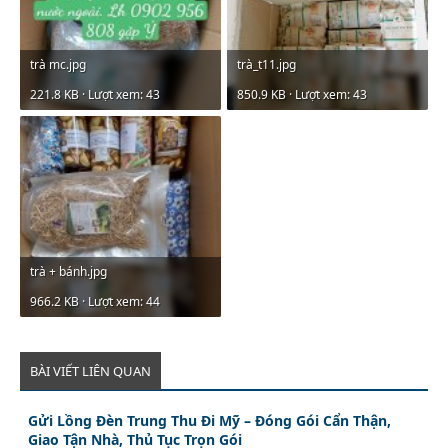
trà mc.jpg
trà_t11.jpg
221.8 KB · Lượt xem: 43
850.9 KB · Lượt xem: 43
trà + bánh.jpg
966.2 KB · Lượt xem: 44
BÀI VIẾT LIÊN QUAN
Gửi Lồng Đèn Trung Thu Đi Mỹ – Đóng Gói Cẩn Thận,
Giao Tận Nhà, Thủ Tục Trọn Gói