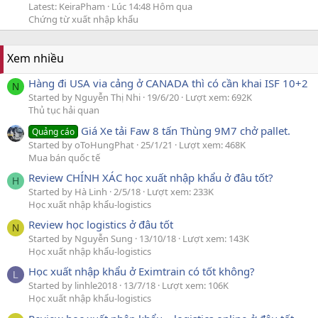
Latest: KeiraPham
Lúc 14:48 Hôm qua
Chứng từ xuất nhập khẩu
Xem nhiều
Hàng đi USA via cảng ở CANADA thì có cần khai ISF 10+2
N
Started by Nguyễn Thị Nhi
19/6/20
Lượt xem: 692K
Thủ tục hải quan
Giá Xe tải Faw 8 tấn Thùng 9M7 chở pallet.
Quảng cáo
Started by oToHungPhat
25/1/21
Lượt xem: 468K
Mua bán quốc tế
Review CHÍNH XÁC học xuất nhập khẩu ở đâu tốt?
H
Started by Hà Linh
2/5/18
Lượt xem: 233K
Học xuất nhập khẩu-logistics
Review học logistics ở đâu tốt
N
Started by Nguyễn Sung
13/10/18
Lượt xem: 143K
Học xuất nhập khẩu-logistics
Học xuất nhập khẩu ở Eximtrain có tốt không?
L
Started by linhle2018
13/7/18
Lượt xem: 106K
Học xuất nhập khẩu-logistics