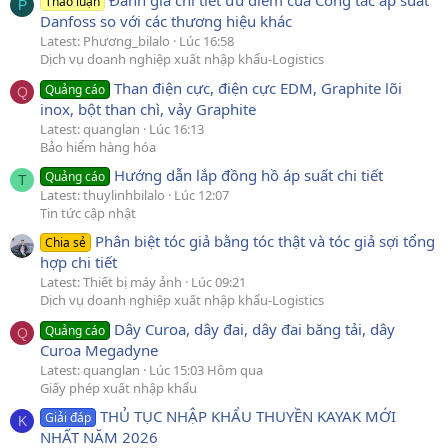
Đánh giá chi tiết ưu điểm của Công tắc áp suất
Thảo luận
P
Danfoss so với các thương hiệu khác
Latest: Phương_bilalo
Lúc 16:58
Dịch vụ doanh nghiệp xuất nhập khẩu-Logistics
Than điện cực, điện cực EDM, Graphite lõi
Quảng cáo
Q
inox, bột than chì, vảy Graphite
Latest: quanglan
Lúc 16:13
Bảo hiểm hàng hóa
Hướng dẫn lắp đồng hồ áp suất chi tiết
Quảng cáo
T
Latest: thuylinhbilalo
Lúc 12:07
Tin tức cập nhật
Phân biệt tóc giả bằng tóc thật và tóc giả sợi tổng
Chia sẻ
hợp chi tiết
Latest: Thiết bị máy ảnh
Lúc 09:21
Dịch vụ doanh nghiệp xuất nhập khẩu-Logistics
Dây Curoa, dây đai, dây đai băng tải, dây
Quảng cáo
Q
Curoa Megadyne
Latest: quanglan
Lúc 15:03 Hôm qua
Giấy phép xuất nhập khẩu
THỦ TỤC NHẬP KHẨU THUYỀN KAYAK MỚI
Giải đáp
K
NHẤT NĂM 2026