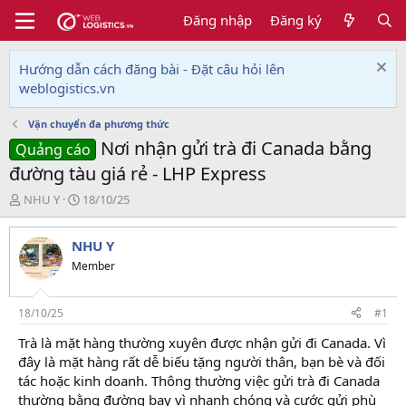
Đăng nhập
Đăng ký
Hướng dẫn cách đăng bài - Đặt câu hỏi lên
weblogistics.vn
Vận chuyển đa phương thức
Nơi nhận gửi trà đi Canada bằng
Quảng cáo
đường tàu giá rẻ - LHP Express
T
N
NHU Y
18/10/25
h
g
r
à
NHU Y
e
y
a
g
Member
d
ử
s
i
t
18/10/25
#1
a
Trà là mặt hàng thường xuyên được nhận gửi đi Canada. Vì
r
đây là mặt hàng rất dễ biếu tặng người thân, bạn bè và đối
t
e
tác hoặc kinh doanh. Thông thường việc gửi trà đi Canada
r
thường bằng đường bay vì nhanh chóng và cước gửi phù