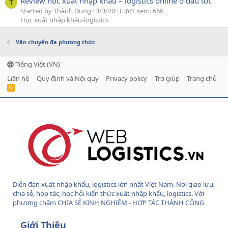
Review học xuất nhập khẩu – logistics online ở đâu tốt
T
Started by Thành Dung
3/3/20
Lượt xem: 66K
Học xuất nhập khẩu-logistics
Vận chuyển đa phương thức
Tiếng Việt (VN)
Liên hệ
Quy định và Nội quy
Privacy policy
Trợ giúp
Trang chủ
R
S
S
Diễn đàn xuất nhập khẩu, logistics lớn nhất Việt Nam. Nơi giao lưu,
chia sẻ, hợp tác, học hỏi kiến thức xuất nhập khẩu, logistics. Với
phương châm CHIA SẺ KINH NGHIỆM - HỢP TÁC THÀNH CÔNG
Giới Thiệu