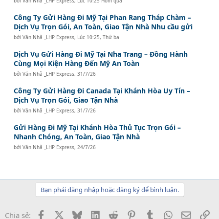
bởi
Văn Nhã _LHP Express
,
Lúc 10:25 Hôm qua
Công Ty Gửi Hàng Đi Mỹ Tại Phan Rang Tháp Chàm –
Dịch Vụ Trọn Gói, An Toàn, Giao Tận Nhà Nhu cầu gửi
bởi
Văn Nhã _LHP Express
,
Lúc 10:25, Thứ ba
Dịch Vụ Gửi Hàng Đi Mỹ Tại Nha Trang – Đồng Hành
Cùng Mọi Kiện Hàng Đến Mỹ An Toàn
bởi
Văn Nhã _LHP Express
,
31/7/26
Công Ty Gửi Hàng Đi Canada Tại Khánh Hòa Uy Tín –
Dịch Vụ Trọn Gói, Giao Tận Nhà
bởi
Văn Nhã _LHP Express
,
31/7/26
Gửi Hàng Đi Mỹ Tại Khánh Hòa Thủ Tục Trọn Gói –
Nhanh Chóng, An Toàn, Giao Tận Nhà
bởi
Văn Nhã _LHP Express
,
24/7/26
Bạn phải đăng nhập hoặc đăng ký để bình luận.
Facebook
X
Bluesky
LinkedIn
Reddit
Pinterest
Tumblr
WhatsApp
Email
Li
Chia sẻ: