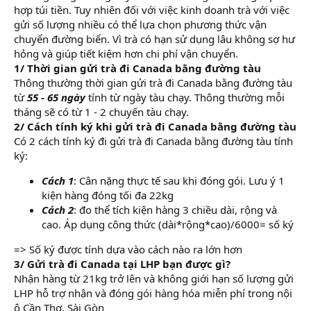
hợp túi tiền. Tuy nhiên đối với việc kinh doanh trà với việc
gửi số lượng nhiều có thể lựa chọn phương thức vận
chuyển đường biển. Vì trà có hạn sử dụng lâu không sợ hư
hỏng và giúp tiết kiệm hơn chi phí vận chuyển.
1/ Thời gian gửi trà đi Canada bằng đường tàu
Thông thường thời gian gửi trà đi Canada bằng đường tàu
từ
55 - 65 ngày
tính từ ngày tàu chạy. Thông thường mỗi
tháng sẽ có từ 1 - 2 chuyến tàu chạy.
2/ Cách tính ký khi gửi trà đi Canada bằng đường tàu
Có 2 cách tính ký đi gửi trà đi Canada bằng đường tàu tính
ký:
Cách 1
: Cân nặng thực tế sau khi đóng gói. Lưu ý 1
kiện hàng đóng tối đa 22kg
Cách 2
: đo thể tích kiện hàng 3 chiều dài, rộng và
cao. Áp dụng công thức (dài*rộng*cao)/6000= số ký
=> Số ký được tính dựa vào cách nào ra lớn hơn
3/ Gửi trà đi Canada tại LHP bạn được gì?
Nhận hàng từ 21kg trở lên và không giới hạn số lượng gửi
LHP hỗ trợ nhận và đóng gói hàng hóa miễn phí trong nội
ô Cần Thơ, Sài Gòn