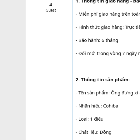
1. Thông tin giao hàng - bả
4
t
Guest
e
- Miễn phí giao hàng trên toà
r
- Hình thức giao hàng: Trực t
- Bảo hành: 6 tháng
- Đổi mới trong vòng 7 ngày n
2. Thông tin sản phẩm:
- Tên sản phẩm: Ống đựng xì 
- Nhãn hiệu: Cohiba
- Loại: 1 điếu
- Chất liệu: Đồng