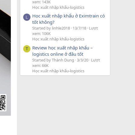
xem: 143K
Học xuất nhập khẩu-logistics
Học xuất nhập khẩu ở Eximtrain có
L
tốt không?
Started by linhle2018
13/7/18
Lượt
xem: 106K
Học xuất nhập khẩu-logistics
Review học xuất nhập khẩu –
T
logistics online ở đâu tốt
Started by Thành Dung
3/3/20
Lượt
xem: 66K
Học xuất nhập khẩu-logistics