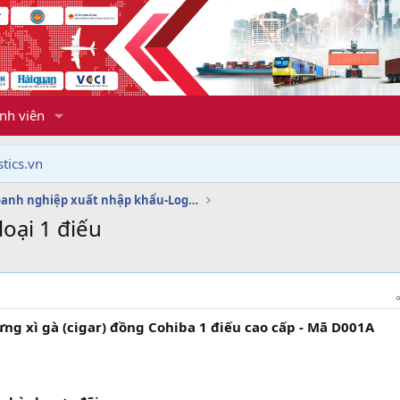
nh viên
tics.vn
Dịch vụ doanh nghiệp xuất nhập khẩu-Logistics
oại 1 điếu
g xì gà (cigar) đồng Cohiba 1 điếu cao cấp - Mã D001A