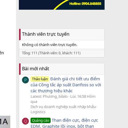
Thành viên trực tuyến
Không có thành viên trực tuyến.
ên
Tổng: 111 (Thành viên: 0, khách: 111)
.
Bài mới nhất
Đánh giá chi tiết ưu điểm
Thảo luận
P
của Công tắc áp suất Danfoss so với
các thương hiệu khác
Latest: Phương_bilalo
Lúc 16:58 Hôm
qua
Dịch vụ doanh nghiệp xuất nhập khẩu-
Logistics
Than điện cực, điện cực
Quảng cáo
Q
EDM, Graphite lõi inox, bột than