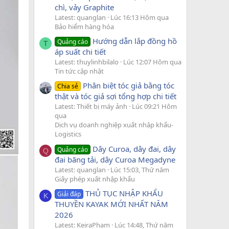
chì, vảy Graphite
Latest: quanglan
Lúc 16:13 Hôm qua
Bảo hiểm hàng hóa
Hướng dẫn lắp đồng hồ
Quảng cáo
T
áp suất chi tiết
Latest: thuylinhbilalo
Lúc 12:07 Hôm qua
Tin tức cập nhật
Phân biệt tóc giả bằng tóc
Chia sẻ
thật và tóc giả sợi tổng hợp chi tiết
Latest: Thiết bị máy ảnh
Lúc 09:21 Hôm
qua
Dịch vụ doanh nghiệp xuất nhập khẩu-
Logistics
Dây Curoa, dây đai, dây
Quảng cáo
Q
đai băng tải, dây Curoa Megadyne
Latest: quanglan
Lúc 15:03, Thứ năm
Giấy phép xuất nhập khẩu
THỦ TỤC NHẬP KHẨU
Giải đáp
K
THUYỀN KAYAK MỚI NHẤT NĂM
2026
Latest: KeiraPham
Lúc 14:48, Thứ năm