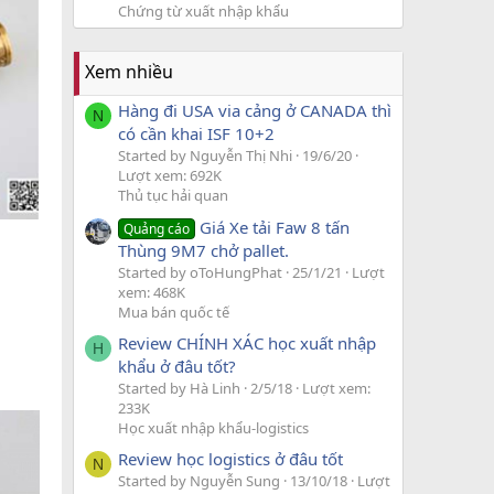
Chứng từ xuất nhập khẩu
Xem nhiều
Hàng đi USA via cảng ở CANADA thì
N
có cần khai ISF 10+2
Started by Nguyễn Thị Nhi
19/6/20
Lượt xem: 692K
Thủ tục hải quan
Giá Xe tải Faw 8 tấn
Quảng cáo
Thùng 9M7 chở pallet.
Started by oToHungPhat
25/1/21
Lượt
xem: 468K
Mua bán quốc tế
Review CHÍNH XÁC học xuất nhập
H
khẩu ở đâu tốt?
Started by Hà Linh
2/5/18
Lượt xem:
233K
Học xuất nhập khẩu-logistics
Review học logistics ở đâu tốt
N
Started by Nguyễn Sung
13/10/18
Lượt