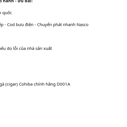
o hành - ưu đãi:
n quốc
iếp - Cod bưu điện - Chuyển phát nhanh Nasco
ếu do lỗi của nhà sản xuất
gà (cigar) Cohiba chính hãng D001A