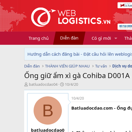
Diễn đàn
Trang chủ
Có gì mới
Thà
Hướng dẫn cách đăng bài - Đặt câu hỏi lên weblogis
Diễn đàn
THÀNH VIÊN GIÚP NHAU
Tư vấn
Ống giữ ẩm xì gà Cohiba D001A l
T
N
batluadocdao04
10/4/20
h
g
r
à
10/4/20
e
y
B
a
g
Batluadocdao.com - Ống đựn
d
ử
s
i
t
a
batluadocdao0
r