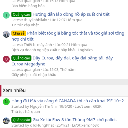
Latest: quanglan
Lúc 16:13 Hôm qua
Bảo hiểm hàng hóa
Hướng dẫn lắp đồng hồ áp suất chi tiết
Quảng cáo
T
Latest: thuylinhbilalo
Lúc 12:07 Hôm qua
Tin tức cập nhật
Phân biệt tóc giả bằng tóc thật và tóc giả sợi tổng
Chia sẻ
hợp chi tiết
Latest: Thiết bị máy ảnh
Lúc 09:21 Hôm qua
Dịch vụ doanh nghiệp xuất nhập khẩu-Logistics
Dây Curoa, dây đai, dây đai băng tải, dây
Quảng cáo
Q
Curoa Megadyne
Latest: quanglan
Lúc 15:03, Thứ năm
Giấy phép xuất nhập khẩu
Xem nhiều
Hàng đi USA via cảng ở CANADA thì có cần khai ISF 10+2
N
Started by Nguyễn Thị Nhi
19/6/20
Lượt xem: 692K
Thủ tục hải quan
Giá Xe tải Faw 8 tấn Thùng 9M7 chở pallet.
Quảng cáo
Started by oToHungPhat
25/1/21
Lượt xem: 468K