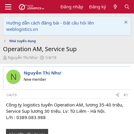
Đăng nhập
Đăng ký
Hướng dẫn cách đăng bài - Đặt câu hỏi lên
weblogistics.vn
Nhà tuyển dụng
Operation AM, Service Sup
T
N
Nguyễn Thị Như
1/4/19
h
g
r
à
Nguyễn Thị Như
e
y
N
a
g
New member
d
ử
s
i
t
1/4/19
#1
a
Công ty logistics tuyển Operation AM, lương 35-40 triệu,
r
Service Sup lương 30 triệu. Lv: Từ Liêm - Hà Nội.
t
e
L/h : 0389.083.988
r