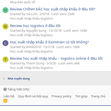
Mua bán quốc tế
Review CHÍNH XÁC học xuất nhập khẩu ở đâu tốt?
H
Started by Hà Linh
2/5/18
Lượt xem: 234K
Học xuất nhập khẩu-logistics
Review học logistics ở đâu tốt
N
Started by Nguyễn Sung
13/10/18
Lượt xem: 143K
Học xuất nhập khẩu-logistics
Học xuất nhập khẩu ở Eximtrain có tốt không?
L
Started by linhle2018
13/7/18
Lượt xem: 106K
Học xuất nhập khẩu-logistics
Review học xuất nhập khẩu – logistics online ở đâu tốt
T
Started by Thành Dung
3/3/20
Lượt xem: 66K
Học xuất nhập khẩu-logistics
Nhà tuyển dụng
Tiếng Việt (VN)
Liên hệ
Quy định và Nội quy
Privacy policy
Trợ giúp
Trang chủ
R
S
S