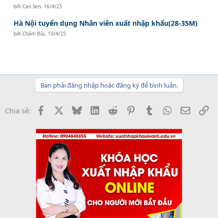
bởi
Cao Sen
,
16/4/25
Hà Nội tuyển dụng Nhân viên xuất nhập khẩu(28-35M)
bởi
Châm Bùi
,
10/4/25
Bạn phải đăng nhập hoặc đăng ký để bình luận.
Facebook
X
Bluesky
LinkedIn
Reddit
Pinterest
Tumblr
WhatsApp
Email
Li
Chia sẻ: