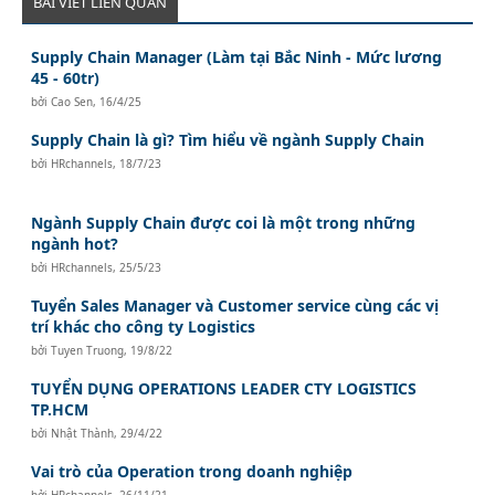
BÀI VIẾT LIÊN QUAN
Supply Chain Manager (Làm tại Bắc Ninh - Mức lương
45 - 60tr)
bởi
Cao Sen
,
16/4/25
Supply Chain là gì? Tìm hiểu về ngành Supply Chain
bởi
HRchannels
,
18/7/23
Ngành Supply Chain được coi là một trong những
ngành hot?
bởi
HRchannels
,
25/5/23
Tuyển Sales Manager và Customer service cùng các vị
trí khác cho công ty Logistics
bởi
Tuyen Truong
,
19/8/22
TUYỂN DỤNG OPERATIONS LEADER CTY LOGISTICS
TP.HCM
bởi
Nhật Thành
,
29/4/22
Vai trò của Operation trong doanh nghiệp
bởi
HRchannels
,
26/11/21