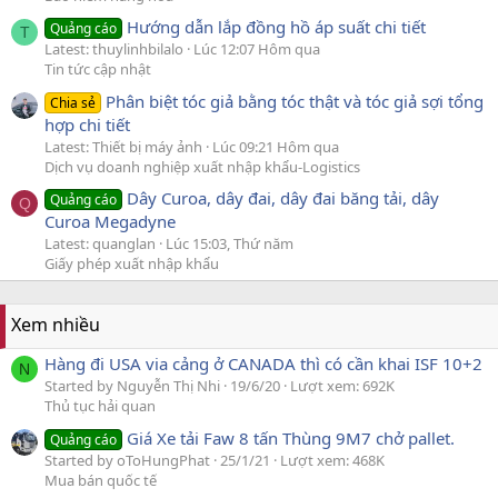
Hướng dẫn lắp đồng hồ áp suất chi tiết
Quảng cáo
T
Latest: thuylinhbilalo
Lúc 12:07 Hôm qua
Tin tức cập nhật
Phân biệt tóc giả bằng tóc thật và tóc giả sợi tổng
Chia sẻ
hợp chi tiết
Latest: Thiết bị máy ảnh
Lúc 09:21 Hôm qua
Dịch vụ doanh nghiệp xuất nhập khẩu-Logistics
Dây Curoa, dây đai, dây đai băng tải, dây
Quảng cáo
Q
Curoa Megadyne
Latest: quanglan
Lúc 15:03, Thứ năm
Giấy phép xuất nhập khẩu
Xem nhiều
Hàng đi USA via cảng ở CANADA thì có cần khai ISF 10+2
N
Started by Nguyễn Thị Nhi
19/6/20
Lượt xem: 692K
Thủ tục hải quan
Giá Xe tải Faw 8 tấn Thùng 9M7 chở pallet.
Quảng cáo
Started by oToHungPhat
25/1/21
Lượt xem: 468K
Mua bán quốc tế