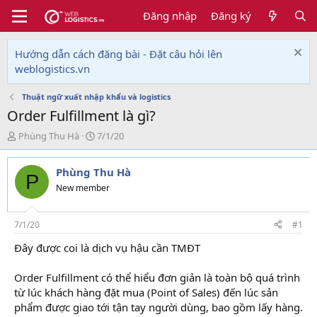
Đăng nhập
Đăng ký
Hướng dẫn cách đăng bài - Đặt câu hỏi lên
weblogistics.vn
Thuật ngữ xuất nhập khẩu và logistics
Order Fulfillment là gì?
T
N
Phùng Thu Hà
7/1/20
h
g
r
à
Phùng Thu Hà
e
y
P
a
g
New member
d
ử
s
i
t
7/1/20
#1
a
Đây được coi là dịch vụ hậu cần TMĐT
r
t
e
Order Fulfillment có thể hiểu đơn giản là toàn bộ quá trình
r
từ lúc khách hàng đặt mua (Point of Sales) đến lúc sản
phẩm được giao tới tận tay người dùng, bao gồm lấy hàng.