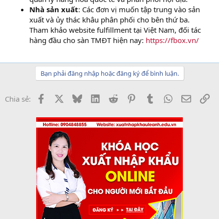
Nhà sản xuất
: Các đơn vị muốn tập trung vào sản
xuất và ủy thác khâu phân phối cho bên thứ ba.
Tham khảo website fulfillment tại Việt Nam, đối tác
hàng đầu cho sàn TMĐT hiện nay:
https://fbox.vn/
Bạn phải đăng nhập hoặc đăng ký để bình luận.
Facebook
X
Bluesky
LinkedIn
Reddit
Pinterest
Tumblr
WhatsApp
Email
Li
Chia sẻ: