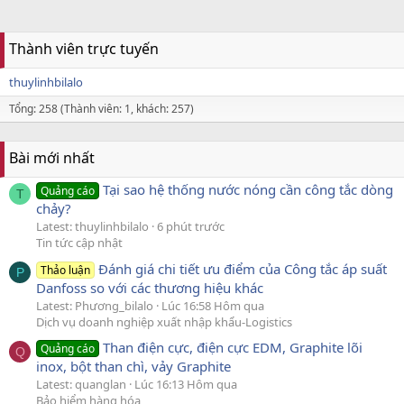
Thành viên trực tuyến
thuylinhbilalo
Tổng: 258 (Thành viên: 1, khách: 257)
Bài mới nhất
Tại sao hệ thống nước nóng cần công tắc dòng
Quảng cáo
T
chảy?
Latest: thuylinhbilalo
6 phút trước
Tin tức cập nhật
Đánh giá chi tiết ưu điểm của Công tắc áp suất
Thảo luận
P
Danfoss so với các thương hiệu khác
Latest: Phương_bilalo
Lúc 16:58 Hôm qua
Dịch vụ doanh nghiệp xuất nhập khẩu-Logistics
Than điện cực, điện cực EDM, Graphite lõi
Quảng cáo
Q
inox, bột than chì, vảy Graphite
Latest: quanglan
Lúc 16:13 Hôm qua
Bảo hiểm hàng hóa