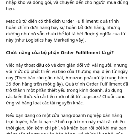
nhập kho và đóng gói, và chuyển đến cho người mua đúng
hẹn.
Mặc dù từ điển có thể dịch Order Fulfillment: quá trình
hoàn chỉnh đơn hàng hay sự hoàn tất đơn hàng, nhưng
dường như nó vẫn chưa thể lột tả hết được ý nghĩa của từ
này (như Logistics hay Marketing vậy).
Chức năng của bộ phận Order Fulfillment là gì?
Việc này thoạt đầu có vẻ đơn giản đối với vài người, nhưng
với mức độ phát triển vũ bão của Thương mại điện từ ngày
nay (Theo báo cáo gần nhất, Amazon phải xử lý trung bình
35 đơn hàng trên một giây). Quá trình Order Fulfillment đã
trở thành một phần thiết yếu trong kinh doanh, áp dụng
các kiến thức và cải tiến mới nhất từ Logistics/ Chuỗi cung
ứng và hàng loạt các tài nguyên khác.
Nếu bạn đang có một cửa hàng/doanh nghiệp bán hàng
trực tuyến, hẳn là bạn sẽ hiểu quá trình này mất rất nhiều
thời gian, tốn kém chi phí, và khiến bạn rối bời khi mà bạn
chỉ muốn tập trung vào bán hàng. Đó chính là cơ hội của