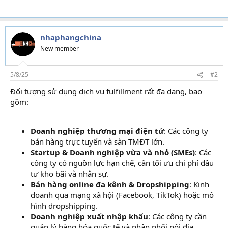
nhaphangchina
New member
5/8/25
#2
Đối tượng sử dụng dịch vụ fulfillment rất đa dạng, bao
gồm:
Doanh nghiệp thương mại điện tử
: Các công ty
bán hàng trực tuyến và sàn TMĐT lớn.
Startup & Doanh nghiệp vừa và nhỏ (SMEs)
: Các
công ty có nguồn lực hạn chế, cần tối ưu chi phí đầu
tư kho bãi và nhân sự.
Bán hàng online đa kênh & Dropshipping
: Kinh
doanh qua mạng xã hội (Facebook, TikTok) hoặc mô
hình dropshipping.
Doanh nghiệp xuất nhập khẩu
: Các công ty cần
quản lý hàng hóa quốc tế và phân phối nội địa.