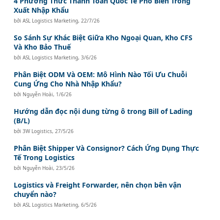
4 Phương Thức Thanh Toán Quốc Tế Phổ Biến Trong
Xuất Nhập Khẩu
bởi
ASL Logistics Marketing
,
22/7/26
So Sánh Sự Khác Biệt Giữa Kho Ngoại Quan, Kho CFS
Và Kho Bảo Thuế
bởi
ASL Logistics Marketing
,
3/6/26
Phân Biệt ODM Và OEM: Mô Hình Nào Tối Ưu Chuỗi
Cung Ứng Cho Nhà Nhập Khẩu?
bởi
Nguyễn Hoài
,
1/6/26
Hướng dẫn đọc nội dung từng ô trong Bill of Lading
(B/L)
bởi
3W Logistics
,
27/5/26
Phân Biệt Shipper Và Consignor? Cách Ứng Dụng Thực
Tế Trong Logistics
bởi
Nguyễn Hoài
,
23/5/26
Logistics và Freight Forwarder, nên chọn bên vận
chuyển nào?
bởi
ASL Logistics Marketing
,
6/5/26