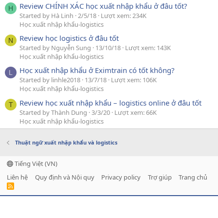
Review CHÍNH XÁC học xuất nhập khẩu ở đâu tốt?
H
Started by Hà Linh
2/5/18
Lượt xem: 234K
Học xuất nhập khẩu-logistics
Review học logistics ở đâu tốt
N
Started by Nguyễn Sung
13/10/18
Lượt xem: 143K
Học xuất nhập khẩu-logistics
Học xuất nhập khẩu ở Eximtrain có tốt không?
L
Started by linhle2018
13/7/18
Lượt xem: 106K
Học xuất nhập khẩu-logistics
Review học xuất nhập khẩu – logistics online ở đâu tốt
T
Started by Thành Dung
3/3/20
Lượt xem: 66K
Học xuất nhập khẩu-logistics
Thuật ngữ xuất nhập khẩu và logistics
Tiếng Việt (VN)
Liên hệ
Quy định và Nội quy
Privacy policy
Trợ giúp
Trang chủ
R
S
S