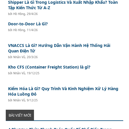
Shipper Là Gì Trong Logistics Và Xuất Nhập Khẩu? Toàn
Tập Kiến Thức Từ A-Z
bởi
Hồ Hồng
,
29/4/26
Door-to-Door Là Gì?
bởi
Hồ Hồng
,
11/4/26
VNACCS Là Gì? Hướng Dẫn Vận Hành Hệ Thống Hải
Quan Điện Tử
bởi
Nhân Vũ
,
20/3/26
Kho CFS (Container Freight Station) là gì?
bởi
Nhân Vũ
,
19/12/25
Kiểm Hóa Là Gì? Quy Trình Và Kinh Nghiệm Xử Lý Hàng
Hóa Luồng Đỏ
bởi
Nhân Vũ
,
9/12/25
BÀI VIẾT MỚI