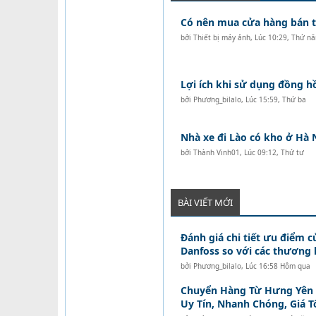
Có nên mua cửa hàng bán tó
bởi
Thiết bị máy ảnh
,
Lúc 10:29, Thứ n
Lợi ích khi sử dụng đồng 
bởi
Phương_bilalo
,
Lúc 15:59, Thứ ba
Nhà xe đi Lào có kho ở Hà 
bởi
Thành Vinh01
,
Lúc 09:12, Thứ tư
BÀI VIẾT MỚI
Đánh giá chi tiết ưu điểm c
Danfoss so với các thương 
bởi
Phương_bilalo
,
Lúc 16:58 Hôm qua
Chuyển Hàng Từ Hưng Yên Đ
Uy Tín, Nhanh Chóng, Giá T