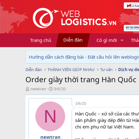
Diễn đàn
Trang chủ
Có gì mới
Thà
Hướng dẫn cách đăng bài - Đặt câu hỏi lên weblogis
Diễn đàn
THÀNH VIÊN GIÚP NHAU
Tư vấn
Order giày thời trang Hàn Quốc 
T
N
newtran
3/6/20
h
g
r
à
3/6/20
e
y
N
a
g
Hàn Quốc – xứ sở của các thư
d
ử
sản phẩm giày dép đến từ Hà
s
i
chị em phụ nữ tại Việt Nam.
t
a
newtran
r