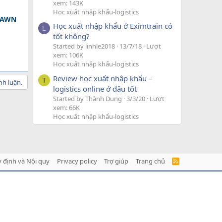
xem: 143K
Học xuất nhập khẩu-logistics
 DAWN
Học xuất nhập khẩu ở Eximtrain có
L
tốt không?
Started by linhle2018
13/7/18
Lượt
xem: 106K
Học xuất nhập khẩu-logistics
Review học xuất nhập khẩu –
T
nh luận.
logistics online ở đâu tốt
Started by Thành Dung
3/3/20
Lượt
xem: 66K
Học xuất nhập khẩu-logistics
 định và Nội quy
Privacy policy
Trợ giúp
Trang chủ
R
S
S