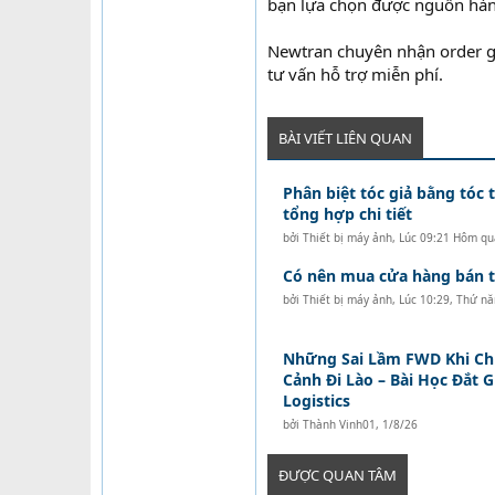
bạn lựa chọn được nguồn hàng 
Newtran chuyên nhận order gi
tư vấn hỗ trợ miễn phí.
BÀI VIẾT LIÊN QUAN
Phân biệt tóc giả bằng tóc t
tổng hợp chi tiết
bởi
Thiết bị máy ảnh
,
Lúc 09:21 Hôm qu
Có nên mua cửa hàng bán tó
bởi
Thiết bị máy ảnh
,
Lúc 10:29, Thứ n
Những Sai Lầm FWD Khi C
Cảnh Đi Lào – Bài Học Đắt 
Logistics
bởi
Thành Vinh01
,
1/8/26
ĐƯỢC QUAN TÂM