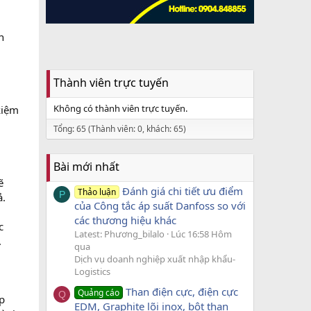
n
Thành viên trực tuyến
Không có thành viên trực tuyến.
kiệm
Tổng: 65 (Thành viên: 0, khách: 65)
Bài mới nhất
ẽ
Đánh giá chi tiết ưu điểm
Thảo luận
P
ả.
của Công tắc áp suất Danfoss so với
các thương hiệu khác
c
Latest: Phương_bilalo
Lúc 16:58 Hôm
.
qua
Dịch vụ doanh nghiệp xuất nhập khẩu-
Logistics
Than điện cực, điện cực
Quảng cáo
Q
p
EDM, Graphite lõi inox, bột than