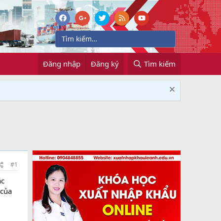
Đăng nhập
Đăng ký
Tìm kiếm
#1
ác
 của