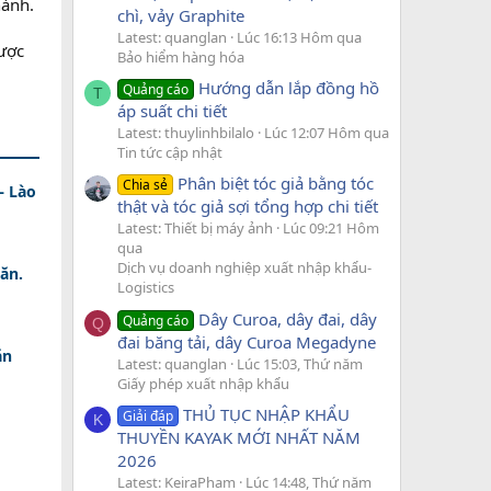
hành.
chì, vảy Graphite
Latest: quanglan
Lúc 16:13 Hôm qua
được
Bảo hiểm hàng hóa
Hướng dẫn lắp đồng hồ
Quảng cáo
T
áp suất chi tiết
Latest: thuylinhbilalo
Lúc 12:07 Hôm qua
Tin tức cập nhật
Phân biệt tóc giả bằng tóc
Chia sẻ
– Lào
thật và tóc giả sợi tổng hợp chi tiết
Latest: Thiết bị máy ảnh
Lúc 09:21 Hôm
qua
Dịch vụ doanh nghiệp xuất nhập khẩu-
ăn.
Logistics
Dây Curoa, dây đai, dây
Quảng cáo
Q
đai băng tải, dây Curoa Megadyne
ăn
Latest: quanglan
Lúc 15:03, Thứ năm
Giấy phép xuất nhập khẩu
THỦ TỤC NHẬP KHẨU
Giải đáp
K
THUYỀN KAYAK MỚI NHẤT NĂM
2026
Latest: KeiraPham
Lúc 14:48, Thứ năm