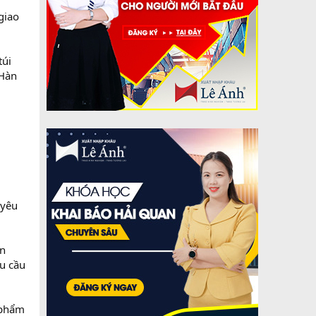
giao
túi
 Hàn
 yêu
àn
hu cầu
 phẩm