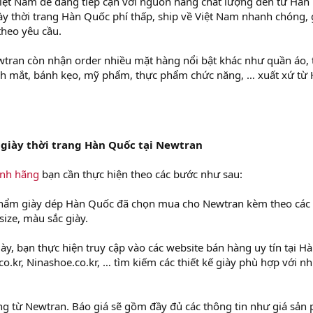
iệt Nam dễ dàng tiếp cận với nguồn hàng chất lượng đến từ Hàn
y thời trang Hàn Quốc phí thấp, ship về Việt Nam nhanh chóng, 
theo yêu cầu.
tran còn nhận order nhiều mặt hàng nổi bật khác như quần áo, 
ính mắt, bánh kẹo, mỹ phẩm, thực phẩm chức năng, … xuất xứ từ
giày thời trang Hàn Quốc tại Newtran
ính hãng
bạn cần thực hiện theo các bước như sau:
phẩm giày dép Hàn Quốc đã chọn mua cho Newtran kèm theo các
size, màu sắc giày.
y, bạn thực hiện truy cập vào các website bán hàng uy tín tại H
.kr, Ninashoe.co.kr, … tìm kiếm các thiết kế giày phù hợp với n
g từ Newtran. Báo giá sẽ gồm đầy đủ các thông tin như giá sản