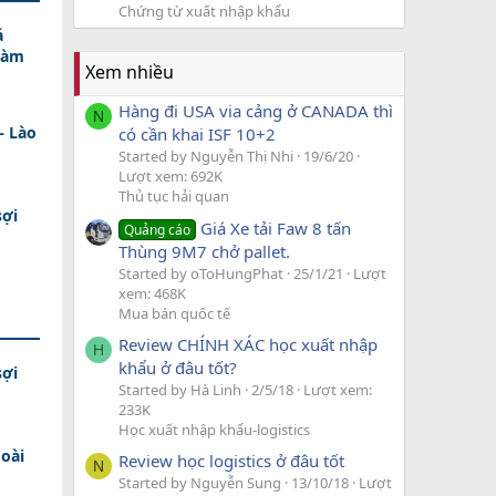
Chứng từ xuất nhập khẩu
á
Làm
Xem nhiều
Hàng đi USA via cảng ở CANADA thì
N
– Lào
có cần khai ISF 10+2
Started by Nguyễn Thị Nhi
19/6/20
Lượt xem: 692K
Thủ tục hải quan
sợi
Giá Xe tải Faw 8 tấn
Quảng cáo
Thùng 9M7 chở pallet.
Started by oToHungPhat
25/1/21
Lượt
xem: 468K
Mua bán quốc tế
Review CHÍNH XÁC học xuất nhập
H
khẩu ở đâu tốt?
sợi
Started by Hà Linh
2/5/18
Lượt xem:
233K
Học xuất nhập khẩu-logistics
oài
Review học logistics ở đâu tốt
N
Started by Nguyễn Sung
13/10/18
Lượt