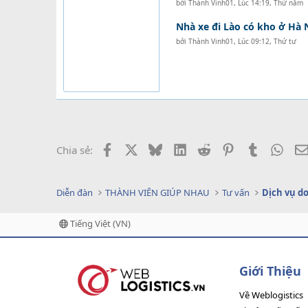
bởi
Thành Vinh01
,
Lúc 14:19, Thứ năm
Nhà xe đi Lào có kho ở Hà 
bởi
Thành Vinh01
,
Lúc 09:12, Thứ tư
Facebook
X
Bluesky
LinkedIn
Reddit
Pinterest
Tumblr
What
Chia sẻ:
Diễn đàn
THÀNH VIÊN GIÚP NHAU
Tư vấn
Tiếng Việt (VN)
Giới Thiệu
Về Weblogistics