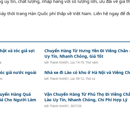
uy tín, chất lượng, nhập hàng với số lượng lớn, ưu đãi về giá t
ày thời trang Hàn Quốc phí thấp về Việt Nam. Liên hệ ngay để 
hật và tóc giả sợi
Chuyển Hàng Từ Hưng Yên Đi Viêng Chăn 
Uy Tín, Nhanh Chóng, Giá Tốt
a
bởi
Thành Vinh01
,
Lúc 14:19, Thứ năm
c giả nước ngoài
Nhà xe đi Lào có kho ở Hà Nội và Viêng Ch
ăm
bởi
Thành Vinh01
,
Lúc 09:12, Thứ tư
huyển Hàng Quá
Vận Chuyển Hàng Từ Phú Thọ Đi Viêng Ch
Giá Cho Người Làm
Lào Uy Tín, Nhanh Chóng, Chi Phí Hợp Lý
bởi
Thành Vinh01
,
30/7/26