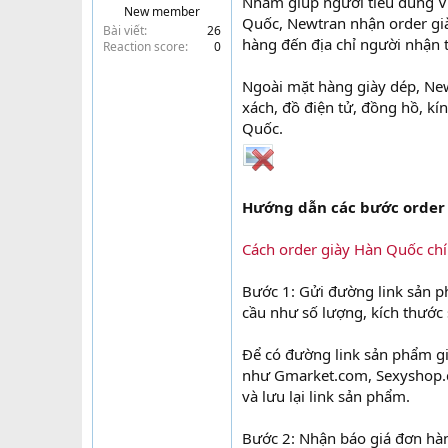
Nhằm giúp người tiêu dùng V
New member
t
Quốc, Newtran nhận order già
Bài viết
26
e
hàng đến địa chỉ người nhận 
Reaction score
0
r
Ngoài mặt hàng giày dép, New
xách, đồ điện tử, đồng hồ, k
Quốc.
Hướng dẫn các bước order 
Cách order giày Hàn Quốc ch
Bước 1: Gửi đường link sản 
cầu như số lượng, kích thước 
Để có đường link sản phẩm già
như Gmarket.com, Sexyshop.co
và lưu lại link sản phẩm.
Bước 2: Nhận báo giá đơn hàn