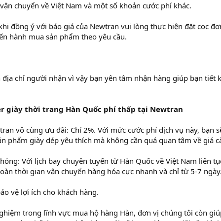
í vận chuyển về Việt Nam và một số khoản cước phí khác.
hi đồng ý với báo giá của Newtran vui lòng thực hiện đặt cọc đơ
iến hành mua sản phẩm theo yêu cầu.
 địa chỉ người nhận vì vậy bạn yên tâm nhận hàng giúp bạn tiết 
r giày thời trang Hàn Quốc phí thấp tại Newtran
ran vô cùng ưu đãi: Chỉ 2%. Với mức cước phí dịch vụ này, bạn s
ản phẩm giày dép yêu thích mà không cần quá quan tâm về giá c
hóng: Với lịch bay chuyên tuyến từ Hàn Quốc về Việt Nam liên tụ
oàn thời gian vận chuyển hàng hóa cực nhanh và chỉ từ 5-7 ngày
ảo vệ lợi ích cho khách hàng.
hiệm trong lĩnh vực mua hộ hàng Hàn, đơn vị chúng tôi còn giú