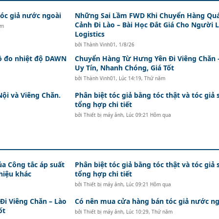
c giả nước ngoài
Những Sai Lầm FWD Khi Chuyển Hàng Qu
Cảnh Đi Lào – Bài Học Đắt Giá Cho Người 
ăm
Logistics
bởi
Thành Vinh01
,
1/8/26
hồ đo nhiệt độ DAWN
Chuyển Hàng Từ Hưng Yên Đi Viêng Chăn 
Uy Tín, Nhanh Chóng, Giá Tốt
bởi
Thành Vinh01
,
Lúc 14:19, Thứ năm
Nội và Viêng Chăn.
Phân biệt tóc giả bằng tóc thật và tóc giả 
tổng hợp chi tiết
bởi
Thiết bị máy ảnh
,
Lúc 09:21 Hôm qua
ủa Công tắc áp suất
Phân biệt tóc giả bằng tóc thật và tóc giả 
hiệu khác
tổng hợp chi tiết
bởi
Thiết bị máy ảnh
,
Lúc 09:21 Hôm qua
i Viêng Chăn – Lào
Có nên mua cửa hàng bán tóc giả nước ng
ốt
bởi
Thiết bị máy ảnh
,
Lúc 10:29, Thứ năm