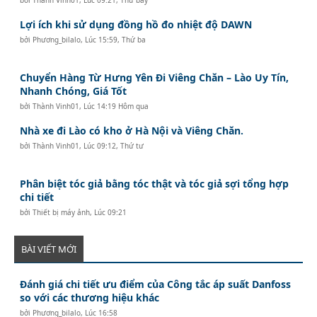
Lợi ích khi sử dụng đồng hồ đo nhiệt độ DAWN
bởi
Phương_bilalo
,
Lúc 15:59, Thứ ba
Chuyển Hàng Từ Hưng Yên Đi Viêng Chăn – Lào Uy Tín,
Nhanh Chóng, Giá Tốt
bởi
Thành Vinh01
,
Lúc 14:19 Hôm qua
Nhà xe đi Lào có kho ở Hà Nội và Viêng Chăn.
bởi
Thành Vinh01
,
Lúc 09:12, Thứ tư
Phân biệt tóc giả bằng tóc thật và tóc giả sợi tổng hợp
chi tiết
bởi
Thiết bị máy ảnh
,
Lúc 09:21
BÀI VIẾT MỚI
Đánh giá chi tiết ưu điểm của Công tắc áp suất Danfoss
so với các thương hiệu khác
bởi
Phương_bilalo
,
Lúc 16:58