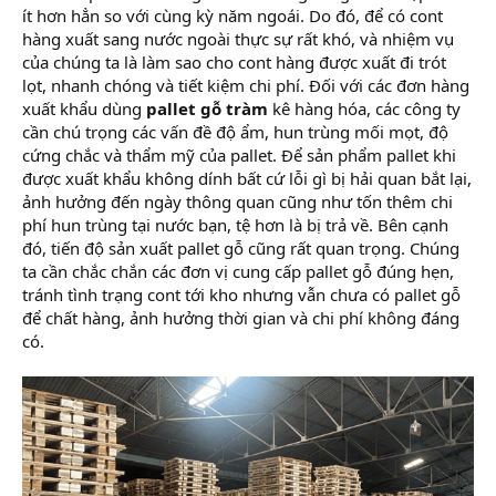
ít hơn hẳn so với cùng kỳ năm ngoái. Do đó, để có cont
hàng xuất sang nước ngoài thực sự rất khó, và nhiệm vụ
của chúng ta là làm sao cho cont hàng được xuất đi trót
lọt, nhanh chóng và tiết kiệm chi phí. Đối với các đơn hàng
xuất khẩu dùng
pallet gỗ tràm
kê hàng hóa, các công ty
cần chú trọng các vấn đề độ ẩm, hun trùng mối mọt, độ
cứng chắc và thẩm mỹ của pallet. Để sản phẩm pallet khi
được xuất khẩu không dính bất cứ lỗi gì bị hải quan bắt lại,
ảnh hưởng đến ngày thông quan cũng như tốn thêm chi
phí hun trùng tại nước bạn, tệ hơn là bị trả về. Bên cạnh
đó, tiến độ sản xuất pallet gỗ cũng rất quan trọng. Chúng
ta cần chắc chắn các đơn vị cung cấp pallet gỗ đúng hẹn,
tránh tình trạng cont tới kho nhưng vẫn chưa có pallet gỗ
để chất hàng, ảnh hưởng thời gian và chi phí không đáng
có.