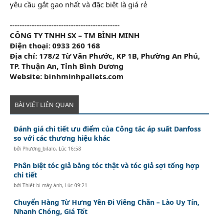
yêu cầu gắt gao nhất và đặc biệt là giá rẻ
---------------------------------------------
CÔNG TY TNHH SX – TM BÌNH MINH
Điện thoại: 0933 260 168
Địa chỉ: 178/2 Từ Văn Phước, KP 1B, Phường An Phú,
TP. Thuận An, Tỉnh Bình Dương
Website: binhminhpallets.com
BÀI VIẾT LIÊN QUAN
Đánh giá chi tiết ưu điểm của Công tắc áp suất Danfoss
so với các thương hiệu khác
bởi
Phương_bilalo
,
Lúc 16:58
Phân biệt tóc giả bằng tóc thật và tóc giả sợi tổng hợp
chi tiết
bởi
Thiết bị máy ảnh
,
Lúc 09:21
Chuyển Hàng Từ Hưng Yên Đi Viêng Chăn – Lào Uy Tín,
Nhanh Chóng, Giá Tốt