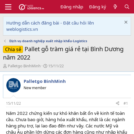
Đăng nhập
Đăng ký
Hướng dẫn cách đăng bài - Đặt câu hỏi lên
weblogistics.vn
Dịch vụ doanh nghiệp xuất nhập khẩu-Logistics
Pallet gỗ tràm giá rẻ tại Bình Dương
Chia sẻ
năm 2022
T
N
Palletgo BinhMinh
15/11/22
h
g
r
à
Palletgo BinhMinh
e
y
a
g
New member
d
ử
s
i
t
15/11/22
#1
a
Năm 2022 chứng kiến sự khó khăn bất ổn về kinh tế toàn
r
cầu. Chưa bao giờ, hàng hóa xuất khẩu, nhất là các ngành
t
e
hàng phụ trợ, lại lao đao đến như vậy. Các nước Mỹ và
r
châu Âu phần lớn dừng các đơn hàng cũng như nhập khẩu