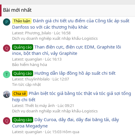
Bài mới nhất
Đánh giá chi tiết ưu điểm của Công tắc áp suất
Thảo luận
P
Danfoss so với các thương hiệu khác
Latest: Phương_bilalo
Lúc 16:58
Dịch vụ doanh nghiệp xuất nhập khẩu-Logistics
Than điện cực, điện cực EDM, Graphite lõi
Quảng cáo
Q
inox, bột than chì, vảy Graphite
Latest: quanglan
Lúc 16:13
Bảo hiểm hàng hóa
Hướng dẫn lắp đồng hồ áp suất chi tiết
Quảng cáo
T
Latest: thuylinhbilalo
Lúc 12:07
Tin tức cập nhật
Phân biệt tóc giả bằng tóc thật và tóc giả sợi tổng
Chia sẻ
hợp chi tiết
Latest: Thiết bị máy ảnh
Lúc 09:21
Dịch vụ doanh nghiệp xuất nhập khẩu-Logistics
Dây Curoa, dây đai, dây đai băng tải, dây
Quảng cáo
Q
Curoa Megadyne
Latest: quanglan
Lúc 15:03 Hôm qua