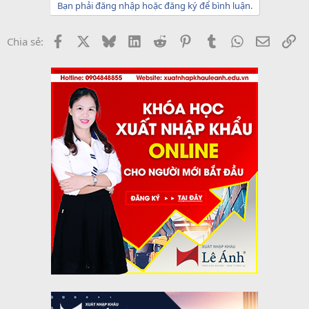
Bạn phải đăng nhập hoặc đăng ký để bình luận.
Facebook
X
Bluesky
LinkedIn
Reddit
Pinterest
Tumblr
WhatsApp
Email
Li
Chia sẻ: