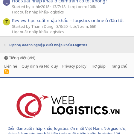
Học xuất nhập khẩu ở Eximtrain có tốt không?
L
Started by linhle2018
13/7/18
Lượt xem: 106K
Học xuất nhập khẩu-logistics
Review học xuất nhập khẩu – logistics online ở đâu tốt
T
Started by Thành Dung
3/3/20
Lượt xem: 66K
Học xuất nhập khẩu-logistics
Dịch vụ doanh nghiệp xuất nhập khẩu-Logistics
Tiếng Việt (VN)
Liên hệ
Quy định và Nội quy
Privacy policy
Trợ giúp
Trang chủ
R
S
S
Diễn đàn xuất nhập khẩu, logistics lớn nhất Việt Nam. Nơi giao lưu,
chia sẻ, hợp tác, học hỏi kiến thức xuất nhập khẩu, logistics. Với