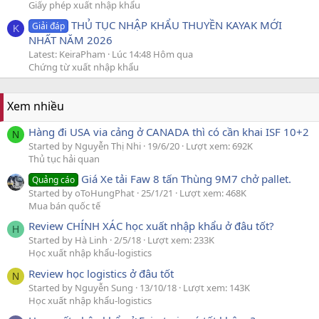
Giấy phép xuất nhập khẩu
THỦ TỤC NHẬP KHẨU THUYỀN KAYAK MỚI
Giải đáp
K
NHẤT NĂM 2026
Latest: KeiraPham
Lúc 14:48 Hôm qua
Chứng từ xuất nhập khẩu
Xem nhiều
Hàng đi USA via cảng ở CANADA thì có cần khai ISF 10+2
N
Started by Nguyễn Thị Nhi
19/6/20
Lượt xem: 692K
Thủ tục hải quan
Giá Xe tải Faw 8 tấn Thùng 9M7 chở pallet.
Quảng cáo
Started by oToHungPhat
25/1/21
Lượt xem: 468K
Mua bán quốc tế
Review CHÍNH XÁC học xuất nhập khẩu ở đâu tốt?
H
Started by Hà Linh
2/5/18
Lượt xem: 233K
Học xuất nhập khẩu-logistics
Review học logistics ở đâu tốt
N
Started by Nguyễn Sung
13/10/18
Lượt xem: 143K
Học xuất nhập khẩu-logistics