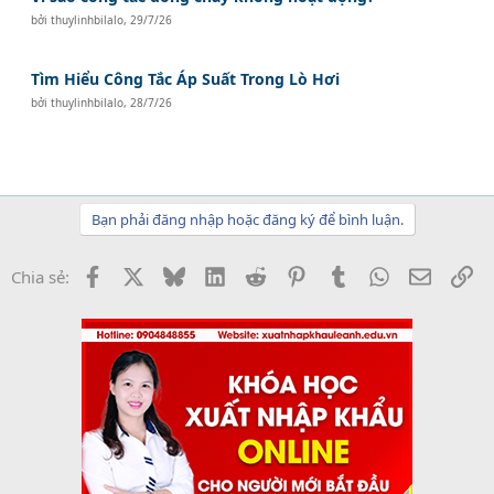
bởi
thuylinhbilalo
,
29/7/26
Tìm Hiểu Công Tắc Áp Suất Trong Lò Hơi
bởi
thuylinhbilalo
,
28/7/26
Bạn phải đăng nhập hoặc đăng ký để bình luận.
Facebook
X
Bluesky
LinkedIn
Reddit
Pinterest
Tumblr
WhatsApp
Email
Li
Chia sẻ: