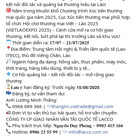
kết nối đối tác và quảng bá thương hiệu tại Lào!
Nằm trong khuôn khổ Chương trình Xúc tiến thương
mại quốc gia năm 2025, Cục Xúc tiến thương mại phối hợp
tổ chức Hội chợ thương mại Việt – Lào 2025
(VIETLAOEXPO 2025) – Cánh cửa mở ra cơ hội giao
thương, kết nối, bứt phá tại thị trường Lào và khu vực!
Thời gian diễn ra: 𝟏𝟕/𝟎𝟕 – 𝟐𝟏/𝟎𝟕/𝟐𝟎𝟐𝟓
Địa điểm: Trung tâm Hội nghị & Triển lãm quốc tế (Lao-
ITECC), thủ đô Viêng Chăn, Lào
Ngành hàng đa dạng: Nông sản, thực phẩm, máy móc,
thời trang, hàng tiêu dùng, thiết bị y tế…
Cơ hội quảng bá – kết nối đối tác – mở rộng giao
thương
𝐋𝐮̛𝐮 𝐲́ hạn đăng ký: Trước ngày 𝟭𝟱/𝟬𝟲/𝟮𝟬𝟮𝟱
Đăng ký, tư vấn tham dự:
Anh Lương Minh Thắng:
0966 889 366 |
thanglm.vietrade@gmail.com
Đơn Vị tư vấn thủ tục hải quan, hỗ trợ vận chuyển:
CÔNG TY CP GIAO NHẬN VẬN TẢI QUỐC TẾ LACCO
Phụ trách trực tiếp: 𝐍𝐠𝐮𝐲𝐞̂̃𝐧 𝐃𝐮𝐲 𝐏𝐡𝐨́𝐧𝐠 – 𝟎𝟗𝟎𝟑 𝟒𝟏𝟓 𝟏𝟔𝟔
Hotline: 𝟎𝟗𝟎𝟔 𝟐𝟑 𝟓𝟓 𝟗𝟗 |
info@lacco.com.vn