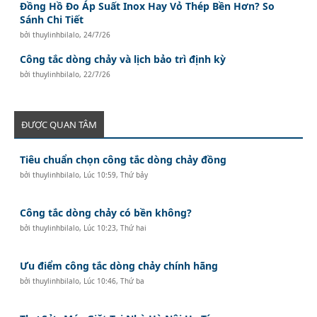
Đồng Hồ Đo Áp Suất Inox Hay Vỏ Thép Bền Hơn? So
Sánh Chi Tiết
bởi
thuylinhbilalo
,
24/7/26
Công tắc dòng chảy và lịch bảo trì định kỳ
bởi
thuylinhbilalo
,
22/7/26
ĐƯỢC QUAN TÂM
Tiêu chuẩn chọn công tắc dòng chảy đồng
bởi
thuylinhbilalo
,
Lúc 10:59, Thứ bảy
Công tắc dòng chảy có bền không?
bởi
thuylinhbilalo
,
Lúc 10:23, Thứ hai
Ưu điểm công tắc dòng chảy chính hãng
bởi
thuylinhbilalo
,
Lúc 10:46, Thứ ba