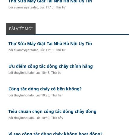
Thợ Sửa Máy Giặt Tại Nhà Hà Nội Uy Tín
bởi
suamaygiatsalat
,
Lúc 11:13, Thứ tư
BÀI VIẾT MỚI
Thợ Sửa Máy Giặt Tại Nhà Hà Nội Uy Tín
bởi
suamaygiatsalat
,
Lúc 11:13, Thứ tư
Ưu điểm công tắc dòng chảy chính hãng
bởi
thuylinhbilalo
,
Lúc 10:46, Thứ ba
Công tắc dòng chảy có bền không?
bởi
thuylinhbilalo
,
Lúc 10:23, Thứ hai
Tiêu chuẩn chọn công tắc dòng chảy đồng
bởi
thuylinhbilalo
,
Lúc 10:59, Thứ bảy
Vì sao công tắc dòng chảy không hoạt động?