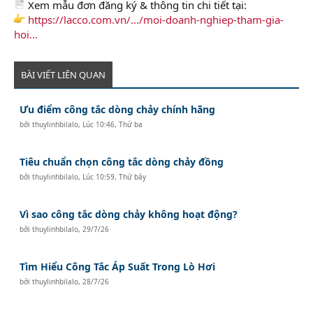
Xem mẫu đơn đăng ký & thông tin chi tiết tại:
https://lacco.com.vn/.../moi-doanh-nghiep-tham-gia-
hoi...
BÀI VIẾT LIÊN QUAN
Ưu điểm công tắc dòng chảy chính hãng
bởi
thuylinhbilalo
,
Lúc 10:46, Thứ ba
Tiêu chuẩn chọn công tắc dòng chảy đồng
bởi
thuylinhbilalo
,
Lúc 10:59, Thứ bảy
Vì sao công tắc dòng chảy không hoạt động?
bởi
thuylinhbilalo
,
29/7/26
Tìm Hiểu Công Tắc Áp Suất Trong Lò Hơi
bởi
thuylinhbilalo
,
28/7/26