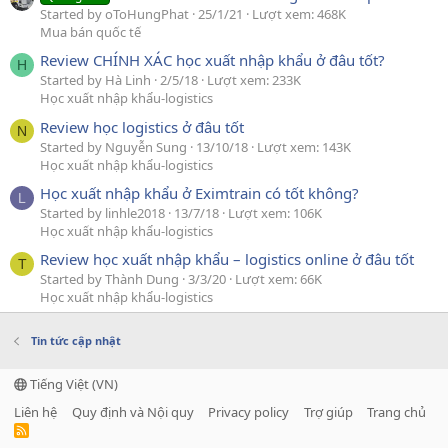
Started by oToHungPhat
25/1/21
Lượt xem: 468K
Mua bán quốc tế
Review CHÍNH XÁC học xuất nhập khẩu ở đâu tốt?
H
Started by Hà Linh
2/5/18
Lượt xem: 233K
Học xuất nhập khẩu-logistics
Review học logistics ở đâu tốt
N
Started by Nguyễn Sung
13/10/18
Lượt xem: 143K
Học xuất nhập khẩu-logistics
Học xuất nhập khẩu ở Eximtrain có tốt không?
L
Started by linhle2018
13/7/18
Lượt xem: 106K
Học xuất nhập khẩu-logistics
Review học xuất nhập khẩu – logistics online ở đâu tốt
T
Started by Thành Dung
3/3/20
Lượt xem: 66K
Học xuất nhập khẩu-logistics
Tin tức cập nhật
Tiếng Việt (VN)
Liên hệ
Quy định và Nội quy
Privacy policy
Trợ giúp
Trang chủ
R
S