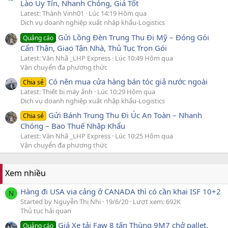
Lào Uy Tín, Nhanh Chóng, Giá Tốt
Latest: Thành Vinh01
Lúc 14:19 Hôm qua
Dịch vụ doanh nghiệp xuất nhập khẩu-Logistics
Gửi Lồng Đèn Trung Thu Đi Mỹ – Đóng Gói
Quảng cáo
Cẩn Thận, Giao Tận Nhà, Thủ Tục Trọn Gói
Latest: Văn Nhã _LHP Express
Lúc 10:49 Hôm qua
Vận chuyển đa phương thức
Có nên mua cửa hàng bán tóc giả nước ngoài
Chia sẻ
Latest: Thiết bị máy ảnh
Lúc 10:29 Hôm qua
Dịch vụ doanh nghiệp xuất nhập khẩu-Logistics
Gửi Bánh Trung Thu Đi Úc An Toàn – Nhanh
Chia sẻ
Chóng – Bao Thuế Nhập Khẩu
Latest: Văn Nhã _LHP Express
Lúc 10:25 Hôm qua
Vận chuyển đa phương thức
Xem nhiều
Hàng đi USA via cảng ở CANADA thì có cần khai ISF 10+2
N
Started by Nguyễn Thị Nhi
19/6/20
Lượt xem: 692K
Thủ tục hải quan
Giá Xe tải Faw 8 tấn Thùng 9M7 chở pallet.
Quảng cáo