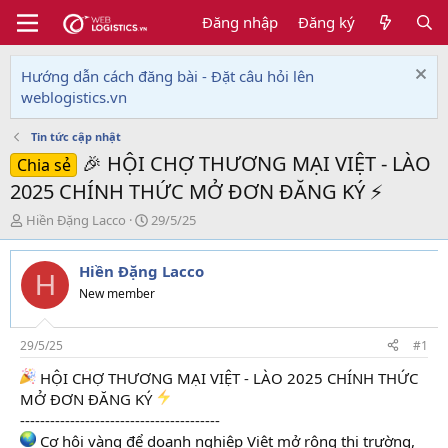
Đăng nhập
Đăng ký
Hướng dẫn cách đăng bài - Đặt câu hỏi lên
weblogistics.vn
Tin tức cập nhật
🎉 HỘI CHỢ THƯƠNG MẠI VIỆT - LÀO
Chia sẻ
2025 CHÍNH THỨC MỞ ĐƠN ĐĂNG KÝ ⚡️
T
N
Hiền Đặng Lacco
29/5/25
h
g
r
à
Hiền Đặng Lacco
e
y
H
a
g
New member
d
ử
s
i
t
29/5/25
#1
a
HỘI CHỢ THƯƠNG MẠI VIỆT - LÀO 2025 CHÍNH THỨC
r
MỞ ĐƠN ĐĂNG KÝ
t
e
----------------------------------------
r
Cơ hội vàng để doanh nghiệp Việt mở rộng thị trường,