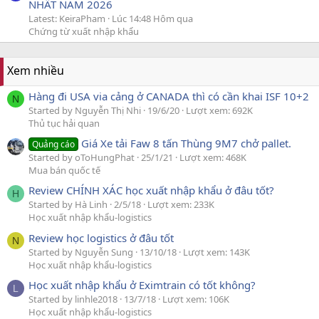
NHẤT NĂM 2026
Latest: KeiraPham
Lúc 14:48 Hôm qua
Chứng từ xuất nhập khẩu
Xem nhiều
Hàng đi USA via cảng ở CANADA thì có cần khai ISF 10+2
N
Started by Nguyễn Thị Nhi
19/6/20
Lượt xem: 692K
Thủ tục hải quan
Giá Xe tải Faw 8 tấn Thùng 9M7 chở pallet.
Quảng cáo
Started by oToHungPhat
25/1/21
Lượt xem: 468K
Mua bán quốc tế
Review CHÍNH XÁC học xuất nhập khẩu ở đâu tốt?
H
Started by Hà Linh
2/5/18
Lượt xem: 233K
Học xuất nhập khẩu-logistics
Review học logistics ở đâu tốt
N
Started by Nguyễn Sung
13/10/18
Lượt xem: 143K
Học xuất nhập khẩu-logistics
Học xuất nhập khẩu ở Eximtrain có tốt không?
L
Started by linhle2018
13/7/18
Lượt xem: 106K
Học xuất nhập khẩu-logistics