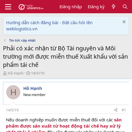
Đăng nhập
Đăng ký
Hướng dẫn cách đăng bài - Đặt câu hỏi lên
weblogistics.vn
Tin tức cập nhật
Phải có xác nhận từ Bộ Tài nguyên và Môi
trường mới được miễn thuế Xuất khẩu vời sản
phẩm tái chế
T
N
Hồ Hạnh
14/5/19
h
g
r
à
Hồ Hạnh
e
y
H
a
g
New member
d
ử
s
i
t
14/5/19
#1
a
Nếu doanh nghiệp muốn được miễn thuế đối với các
sản
r
phẩm được sản xuất từ hoạt động tái chế hay xử lý
t
e
chất thải ô nhiễm
đều cần được xác nhận vào Danh mục