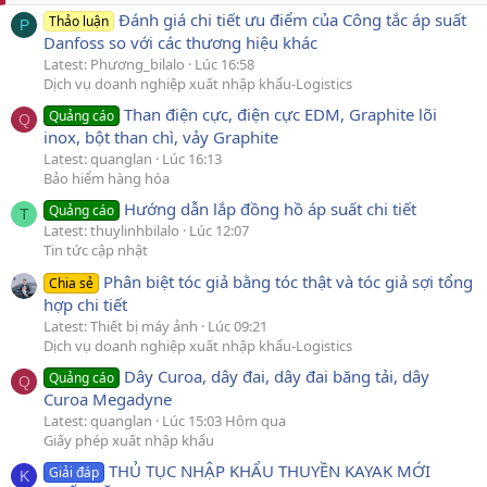
Đánh giá chi tiết ưu điểm của Công tắc áp suất
Thảo luận
P
Danfoss so với các thương hiệu khác
Latest: Phương_bilalo
Lúc 16:58
Dịch vụ doanh nghiệp xuất nhập khẩu-Logistics
Than điện cực, điện cực EDM, Graphite lõi
Quảng cáo
Q
inox, bột than chì, vảy Graphite
Latest: quanglan
Lúc 16:13
Bảo hiểm hàng hóa
Hướng dẫn lắp đồng hồ áp suất chi tiết
Quảng cáo
T
Latest: thuylinhbilalo
Lúc 12:07
Tin tức cập nhật
Phân biệt tóc giả bằng tóc thật và tóc giả sợi tổng
Chia sẻ
hợp chi tiết
Latest: Thiết bị máy ảnh
Lúc 09:21
Dịch vụ doanh nghiệp xuất nhập khẩu-Logistics
Dây Curoa, dây đai, dây đai băng tải, dây
Quảng cáo
Q
Curoa Megadyne
Latest: quanglan
Lúc 15:03 Hôm qua
Giấy phép xuất nhập khẩu
THỦ TỤC NHẬP KHẨU THUYỀN KAYAK MỚI
Giải đáp
K