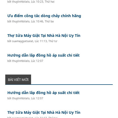
bởi
thuylinhbilalo
,
Lúc 10:23, Thứ hai
Ưu điểm công tắc dòng chảy chính hãng
bởi
thuylinhbilalo
,
Lúc 10:46, Thứ ba
Thợ Sửa Máy Giặt Tại Nhà Hà Nội Uy Tín
bởi
suamaygiatsalat
,
Lúc 11:13, Thứ tư
Hướng dẫn lắp đồng hồ áp suất chi tiết
bởi
thuylinhbilalo
,
Lúc 12:07
BÀI VIẾT MỚI
Hướng dẫn lắp đồng hồ áp suất chi tiết
bởi
thuylinhbilalo
,
Lúc 12:07
Thợ Sửa Máy Giặt Tại Nhà Hà Nội Uy Tín
bởi
suamaygiatsalat
,
Lúc 11:13, Thứ tư