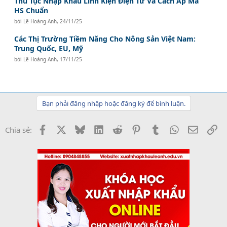
Thủ Tục Nhập Khẩu Linh Kiện Điện Tử Và Cách Áp Mã
HS Chuẩn
bởi
Lê Hoàng Anh
,
24/11/25
Các Thị Trường Tiềm Năng Cho Nông Sản Việt Nam:
Trung Quốc, EU, Mỹ
bởi
Lê Hoàng Anh
,
17/11/25
Bạn phải đăng nhập hoặc đăng ký để bình luận.
Facebook
X
Bluesky
LinkedIn
Reddit
Pinterest
Tumblr
WhatsApp
Email
Li
Chia sẻ: