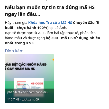
Nếu bạn muốn tự tin tra đúng mã HS
ngay lần đầu…
Hãy tham gia
Khóa học Tra cứu Mã HS
Chuyên Sâu (5
buổi – thực hành 100%)
tại Lê Ánh.
Bạn sẽ được học từ A–Z, làm bài tập thực tế, phân tích
hàng mẫu và được tặng
bộ 300+ mã HS sử dụng nhiều
nhất trong XNK
.
Đính kèm
phan-biet-cac-nhom-hang-de-gay-nham-ma-hs.png
115.7 KB · Lượt xem: 69