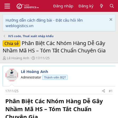
Đăng nhập
Đăng ký
Hướng dẫn cách đăng bài - Đặt câu hỏi lên
weblogistics.vn
H/S code, Thuế xuất nhập khẩu
Phân Biệt Các Nhóm Hàng Dễ Gây
Chia sẻ
Nhầm Mã HS – Tóm Tắt Chuẩn Chuyên Gia
T
N
Lê Hoàng Anh
17/11/25
h
g
r
à
Lê Hoàng Anh
e
y
a
g
Administrator
Thành viên BQT
d
ử
s
i
t
17/11/25
#1
a
Phân Biệt Các Nhóm Hàng Dễ Gây
r
t
Nhầm Mã HS – Tóm Tắt Chuẩn
e
r
Chuyên Gia