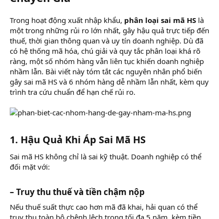
Trong hoạt động xuất nhập khẩu,
phân loại sai mã HS
là
một trong những rủi ro lớn nhất, gây hậu quả trực tiếp đến
thuế, thời gian thông quan và uy tín doanh nghiệp. Dù đã
có hệ thống mã hóa, chú giải và quy tắc phân loại khá rõ
ràng, một số nhóm hàng vẫn liên tục khiến doanh nghiệp
nhầm lẫn. Bài viết này tóm tắt các nguyên nhân phổ biến
gây sai mã HS và 6 nhóm hàng dễ nhầm lẫn nhất, kèm quy
trình tra cứu chuẩn để hạn chế rủi ro.
1. Hậu Quả Khi Áp Sai Mã HS
Sai mã HS không chỉ là sai kỹ thuật. Doanh nghiệp có thể
đối mặt với:
– Truy thu thuế và tiền chậm nộp
Nếu thuế suất thực cao hơn mã đã khai, hải quan có thể
truy thu toàn bộ chênh lệch trong tối đa 5 năm, kèm tiền