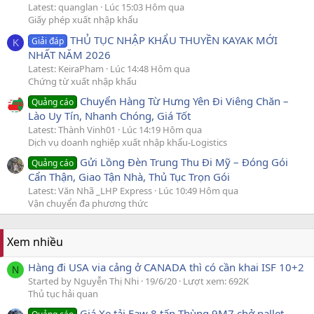
Latest: quanglan
Lúc 15:03 Hôm qua
Giấy phép xuất nhập khẩu
THỦ TỤC NHẬP KHẨU THUYỀN KAYAK MỚI
Giải đáp
K
NHẤT NĂM 2026
Latest: KeiraPham
Lúc 14:48 Hôm qua
Chứng từ xuất nhập khẩu
Chuyển Hàng Từ Hưng Yên Đi Viêng Chăn –
Quảng cáo
Lào Uy Tín, Nhanh Chóng, Giá Tốt
Latest: Thành Vinh01
Lúc 14:19 Hôm qua
Dịch vụ doanh nghiệp xuất nhập khẩu-Logistics
Gửi Lồng Đèn Trung Thu Đi Mỹ – Đóng Gói
Quảng cáo
Cẩn Thận, Giao Tận Nhà, Thủ Tục Trọn Gói
Latest: Văn Nhã _LHP Express
Lúc 10:49 Hôm qua
Vận chuyển đa phương thức
Xem nhiều
Hàng đi USA via cảng ở CANADA thì có cần khai ISF 10+2
N
Started by Nguyễn Thị Nhi
19/6/20
Lượt xem: 692K
Thủ tục hải quan
Giá Xe tải Faw 8 tấn Thùng 9M7 chở pallet.