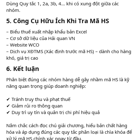
Dùng Quy tắc 1, 2a, 3b, 4… khi có xung đột giữa các
nhóm.
5. Công Cụ Hữu Ích Khi Tra Mã HS
– Biểu thuế xuất nhập khẩu bản Excel
– Cơ sở dữ liệu của Hải quan VN
– Website WCO
– Dịch vụ XĐTMS (Xác định trước mã HS) – dành cho hàng
khó, giá trị cao
6. Kết luận
Phân biệt đúng các nhóm hàng dễ gây nhầm mã HS là kỹ
năng quan trọng giúp doanh nghiệp:
✔ Tránh truy thu và phạt thuế
✔ Giảm rủi ro thông quan
✔ Duy trì uy tín và quản trị chi phí hiệu quả
Nắm chắc cách đọc chú giải chương, hiểu bản chất hàng
hóa và áp dụng đúng các quy tắc phân loại là chìa khóa để
xử lý mã HS chính xác ngay từ đầu.