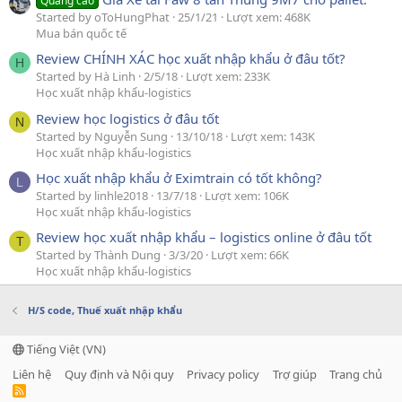
Quảng cáo
Started by oToHungPhat
25/1/21
Lượt xem: 468K
Mua bán quốc tế
Review CHÍNH XÁC học xuất nhập khẩu ở đâu tốt?
H
Started by Hà Linh
2/5/18
Lượt xem: 233K
Học xuất nhập khẩu-logistics
Review học logistics ở đâu tốt
N
Started by Nguyễn Sung
13/10/18
Lượt xem: 143K
Học xuất nhập khẩu-logistics
Học xuất nhập khẩu ở Eximtrain có tốt không?
L
Started by linhle2018
13/7/18
Lượt xem: 106K
Học xuất nhập khẩu-logistics
Review học xuất nhập khẩu – logistics online ở đâu tốt
T
Started by Thành Dung
3/3/20
Lượt xem: 66K
Học xuất nhập khẩu-logistics
H/S code, Thuế xuất nhập khẩu
Tiếng Việt (VN)
Liên hệ
Quy định và Nội quy
Privacy policy
Trợ giúp
Trang chủ
R