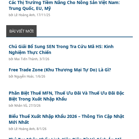
Các Thị Trường Tiềm Năng Cho Nông Sản Việt Nam:
Trung Quốc, EU, Mỹ
bởi
Lê Hoàng Anh
,
17/11/25
BÀI VIẾT MỚI
Chú Giải Bổ Sung SEN Trong Tra Cứu Mã HS: Kinh
Nghiệm Thực Chiến
bởi
Mai Tiến Thành
,
3/7/26
Free Trade Zone (Khu Thương Mại Tự Do) Là Gì?
bởi
Nguyễn Hoài
,
1/6/26
Phân Biệt Thuế MFN, Thuế Ưu Đãi Và Thuế Ưu Đãi Đặc
Biệt Trong Xuất Nhập Khẩu
bởi
Nhân Vũ
,
27/3/26
Biểu Thuế Xuất Nhập Khẩu 2026 – Thông Tin Cập Nhật
Mới Nhất
bởi
Lê Hoàng Anh
,
8/1/26