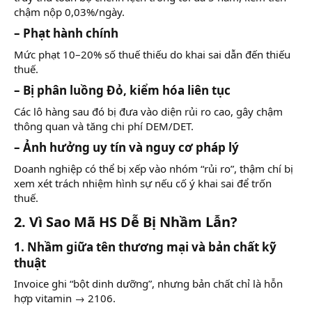
chậm nộp 0,03%/ngày.
– Phạt hành chính
Mức phạt 10–20% số thuế thiếu do khai sai dẫn đến thiếu
thuế.
– Bị phân luồng Đỏ, kiểm hóa liên tục
Các lô hàng sau đó bị đưa vào diện rủi ro cao, gây chậm
thông quan và tăng chi phí DEM/DET.
– Ảnh hưởng uy tín và nguy cơ pháp lý
Doanh nghiệp có thể bị xếp vào nhóm “rủi ro”, thậm chí bị
xem xét trách nhiệm hình sự nếu cố ý khai sai để trốn
thuế.
2. Vì Sao Mã HS Dễ Bị Nhầm Lẫn?
1. Nhầm giữa tên thương mại và bản chất kỹ
thuật
Invoice ghi “bột dinh dưỡng”, nhưng bản chất chỉ là hỗn
hợp vitamin → 2106.