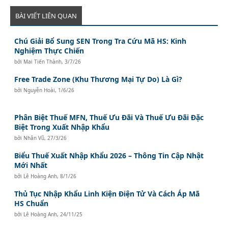
BÀI VIẾT LIÊN QUAN
Chú Giải Bổ Sung SEN Trong Tra Cứu Mã HS: Kinh
Nghiệm Thực Chiến
bởi
Mai Tiến Thành
,
3/7/26
Free Trade Zone (Khu Thương Mại Tự Do) Là Gì?
bởi
Nguyễn Hoài
,
1/6/26
Phân Biệt Thuế MFN, Thuế Ưu Đãi Và Thuế Ưu Đãi Đặc
Biệt Trong Xuất Nhập Khẩu
bởi
Nhân Vũ
,
27/3/26
Biểu Thuế Xuất Nhập Khẩu 2026 – Thông Tin Cập Nhật
Mới Nhất
bởi
Lê Hoàng Anh
,
8/1/26
Thủ Tục Nhập Khẩu Linh Kiện Điện Tử Và Cách Áp Mã
HS Chuẩn
bởi
Lê Hoàng Anh
,
24/11/25