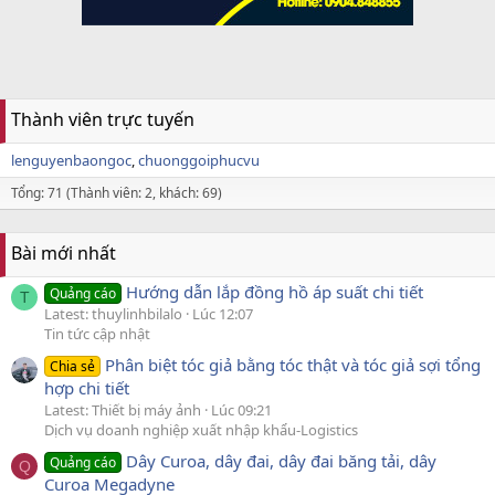
Thành viên trực tuyến
lenguyenbaongoc
chuonggoiphucvu
Tổng: 71 (Thành viên: 2, khách: 69)
Bài mới nhất
Hướng dẫn lắp đồng hồ áp suất chi tiết
Quảng cáo
T
Latest: thuylinhbilalo
Lúc 12:07
Tin tức cập nhật
Phân biệt tóc giả bằng tóc thật và tóc giả sợi tổng
Chia sẻ
hợp chi tiết
Latest: Thiết bị máy ảnh
Lúc 09:21
Dịch vụ doanh nghiệp xuất nhập khẩu-Logistics
Dây Curoa, dây đai, dây đai băng tải, dây
Quảng cáo
Q
Curoa Megadyne