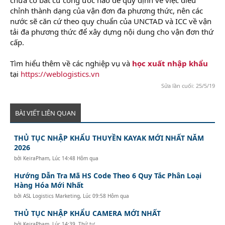
chỉnh thành dạng của vận đơn đa phương thức, nên các
nước sẽ căn cứ theo quy chuẩn của UNCTAD và ICC về vận
tải đa phương thức để xây dựng nội dung cho vận đơn thứ
cấp.
Tìm hiểu thêm về các nghiệp vụ và
học xuất nhập khẩu
tại
https://weblogistics.vn
Sửa lần cuối:
25/5/19
BÀI VIẾT LIÊN QUAN
THỦ TỤC NHẬP KHẨU THUYỀN KAYAK MỚI NHẤT NĂM
2026
bởi
KeiraPham
,
Lúc 14:48 Hôm qua
Hướng Dẫn Tra Mã HS Code Theo 6 Quy Tắc Phân Loại
Hàng Hóa Mới Nhất
bởi
ASL Logistics Marketing
,
Lúc 09:58 Hôm qua
THỦ TỤC NHẬP KHẨU CAMERA MỚI NHẤT
bởi
KeiraPham
,
Lúc 14:39, Thứ tư