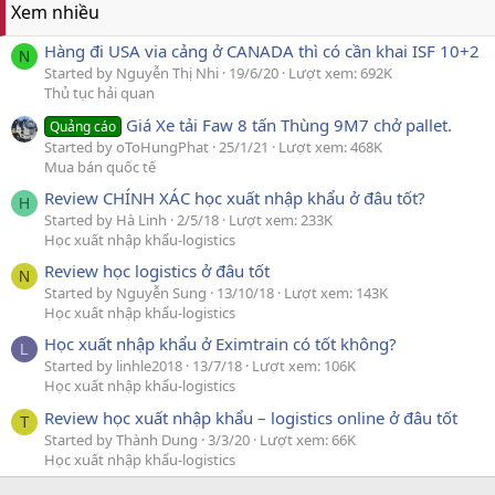
Xem nhiều
Hàng đi USA via cảng ở CANADA thì có cần khai ISF 10+2
N
Started by Nguyễn Thị Nhi
19/6/20
Lượt xem: 692K
Thủ tục hải quan
Giá Xe tải Faw 8 tấn Thùng 9M7 chở pallet.
Quảng cáo
Started by oToHungPhat
25/1/21
Lượt xem: 468K
Mua bán quốc tế
Review CHÍNH XÁC học xuất nhập khẩu ở đâu tốt?
H
Started by Hà Linh
2/5/18
Lượt xem: 233K
Học xuất nhập khẩu-logistics
Review học logistics ở đâu tốt
N
Started by Nguyễn Sung
13/10/18
Lượt xem: 143K
Học xuất nhập khẩu-logistics
Học xuất nhập khẩu ở Eximtrain có tốt không?
L
Started by linhle2018
13/7/18
Lượt xem: 106K
Học xuất nhập khẩu-logistics
Review học xuất nhập khẩu – logistics online ở đâu tốt
T
Started by Thành Dung
3/3/20
Lượt xem: 66K
Học xuất nhập khẩu-logistics