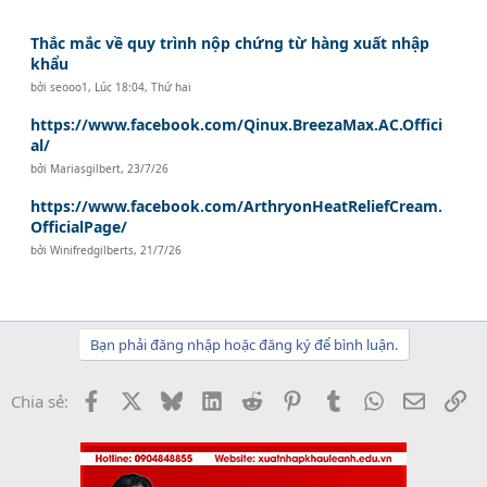
Thắc mắc về quy trình nộp chứng từ hàng xuất nhập
khẩu
bởi
seooo1
,
Lúc 18:04, Thứ hai
https://www.facebook.com/Qinux.BreezaMax.AC.Offici
al/
bởi
Mariasgilbert
,
23/7/26
https://www.facebook.com/ArthryonHeatReliefCream.
OfficialPage/
bởi
Winifredgilberts
,
21/7/26
Bạn phải đăng nhập hoặc đăng ký để bình luận.
Facebook
X
Bluesky
LinkedIn
Reddit
Pinterest
Tumblr
WhatsApp
Email
Li
Chia sẻ: