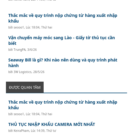
Thắc mắc về quy trình nộp chứng từ hàng xuất nhập
khẩu
bởi
seooo1
,
Lúc 18:04, Thứ hai
Vận chuyển máy móc sang Lào - Giấy tờ thủ tục cần
biết
bởi
TrungPA
,
3/6/26
Seaway Bill là gì? Khi nào nên dùng và quy trình phát
hành
bởi
3W Logistics
,
28/5/26
ĐƯỢC QUAN TÂM
Thắc mắc về quy trình nộp chứng từ hàng xuất nhập
khẩu
bởi
seooo1
,
Lúc 18:04, Thứ hai
THỦ TỤC NHẬP KHẨU CAMERA MỚI NHẤT
bởi
KeiraPham
,
Lúc 14:39, Thứ tư