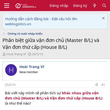
Đăng nhập
Đăng ký
Hướng dẫn cách đăng bài - Đặt câu hỏi lên
weblogistics.vn
Chứng từ xuất nhập khẩu
Phân biệt giữa vận đơn chủ (Master B/L) và
Vận đơn thứ cấp (House B/L)
T
N
Hoài Trang Vĩ
25/5/19
h
g
r
à
Hoài Trang Vĩ
e
y
H
a
g
New member
d
ử
s
i
t
25/5/19
#1
a
Bài viết này mình sẽ phân tích sự
khác nhau giữa vận
r
đơn chủ (Master B/L) và Vận đơn thứ cấp (House B/L)
t
e
là như thế nào?
r