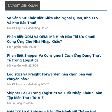
BÀI VIẾT LIÊN QUAN
So Sánh Sự Khác Biệt Giữa Kho Ngoại Quan, Kho CFS
Và Kho Bảo Thuế
bởi
ASL Logistics Marketing
,
3/6/26
Phân Biệt ODM Và OEM: Mô Hình Nào Tối Ưu Chuỗi
Cung Ứng Cho Nhà Nhập Khẩu?
bởi
Nguyễn Hoài
,
1/6/26
Phân Biệt Shipper Và Consignor? Cách Ứng Dụng Thực
Tế Trong Logistics
bởi
Nguyễn Hoài
,
23/5/26
Logistics và Freight Forwarder, nên chọn bên vận
chuyển nào?
bởi
ASL Logistics Marketing
,
6/5/26
Shipper Là Gì Trong Logistics Và Xuất Nhập Khẩu? Toàn
Tập Kiến Thức Từ A-Z
bởi
Hồ Hồng
,
29/4/26
VNACCS Là Gì? Hướng Dẫn Vận Hành Hệ Thống Hải