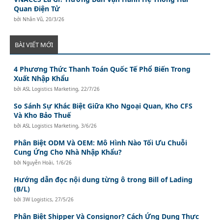
Quan Điện Tử
bởi
Nhân Vũ
,
20/3/26
BÀI VIẾT MỚI
4 Phương Thức Thanh Toán Quốc Tế Phổ Biến Trong
Xuất Nhập Khẩu
bởi
ASL Logistics Marketing
,
22/7/26
So Sánh Sự Khác Biệt Giữa Kho Ngoại Quan, Kho CFS
Và Kho Bảo Thuế
bởi
ASL Logistics Marketing
,
3/6/26
Phân Biệt ODM Và OEM: Mô Hình Nào Tối Ưu Chuỗi
Cung Ứng Cho Nhà Nhập Khẩu?
bởi
Nguyễn Hoài
,
1/6/26
Hướng dẫn đọc nội dung từng ô trong Bill of Lading
(B/L)
bởi
3W Logistics
,
27/5/26
Phân Biệt Shipper Và Consignor? Cách Ứng Dụng Thực