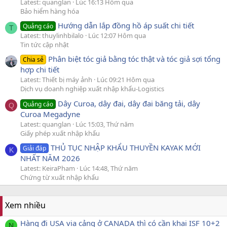
Latest: quanglan
Lúc 16:13 Hôm qua
Bảo hiểm hàng hóa
Hướng dẫn lắp đồng hồ áp suất chi tiết
Quảng cáo
T
Latest: thuylinhbilalo
Lúc 12:07 Hôm qua
Tin tức cập nhật
Phân biệt tóc giả bằng tóc thật và tóc giả sợi tổng
Chia sẻ
hợp chi tiết
Latest: Thiết bị máy ảnh
Lúc 09:21 Hôm qua
Dịch vụ doanh nghiệp xuất nhập khẩu-Logistics
Dây Curoa, dây đai, dây đai băng tải, dây
Quảng cáo
Q
Curoa Megadyne
Latest: quanglan
Lúc 15:03, Thứ năm
Giấy phép xuất nhập khẩu
THỦ TỤC NHẬP KHẨU THUYỀN KAYAK MỚI
Giải đáp
K
NHẤT NĂM 2026
Latest: KeiraPham
Lúc 14:48, Thứ năm
Chứng từ xuất nhập khẩu
Xem nhiều
Hàng đi USA via cảng ở CANADA thì có cần khai ISF 10+2
N