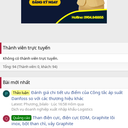
Thành viên trực tuyến
Không có thành viên trực tuyến.
Tổng: 94 (Thành viên: 0, khách: 94)
Bài mới nhất
Đánh giá chi tiết ưu điểm của Công tắc áp suất
Thảo luận
P
Danfoss so với các thương hiệu khác
Latest: Phương_bilalo
Lúc 16:58 Hôm qua
Dịch vụ doanh nghiệp xuất nhập khẩu-Logistics
Than điện cực, điện cực EDM, Graphite lõi
Quảng cáo
Q
inox, bột than chì, vảy Graphite