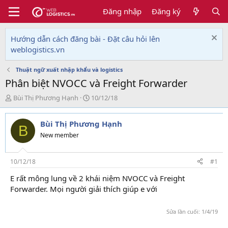
Đăng nhập
Đăng ký
Hướng dẫn cách đăng bài - Đặt câu hỏi lên
weblogistics.vn
Thuật ngữ xuất nhập khẩu và logistics
Phân biệt NVOCC và Freight Forwarder
T
N
Bùi Thị Phương Hạnh
10/12/18
h
g
r
à
Bùi Thị Phương Hạnh
e
y
B
a
g
New member
d
ử
s
i
t
10/12/18
#1
a
E rất mông lung về 2 khái niệm NVOCC và Freight
r
Forwarder. Mọi người giải thích giúp e với
học kế toán thực
t
e
hành
r
Sửa lần cuối:
1/4/19