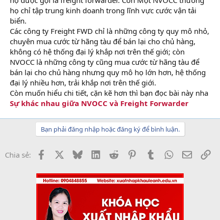
họ được gọi là freight forwarder. Còn Một NVOCC thường
họ chỉ tập trung kinh doanh trong lĩnh vực cước vận tải
biển.
Các công ty Freight FWD chỉ là những công ty quy mô nhỏ,
chuyên mua cước từ hãng tàu để bán lại cho chủ hàng,
không có hệ thống đại lý khắp nơi trên thế giới; còn
NVOCC là những công ty cũng mua cước từ hãng tàu để
bán lại cho chủ hàng nhưng quy mô họ lớn hơn, hệ thống
đại lý nhiều hơn, trải khắp nơi trên thế giới.
Còn muốn hiểu chi tiết, cặn kẽ hơn thì bạn đọc bài này nha
Sự khác nhau giữa NVOCC và Freight Forwarder
Bạn phải đăng nhập hoặc đăng ký để bình luận.
Facebook
X
Bluesky
LinkedIn
Reddit
Pinterest
Tumblr
WhatsApp
Email
Li
Chia sẻ: