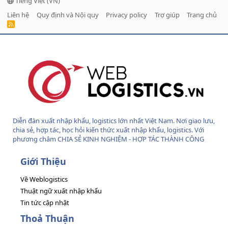
Tiếng Việt (VN)
Liên hệ
Quy định và Nội quy
Privacy policy
Trợ giúp
Trang chủ
R
S
S
Diễn đàn xuất nhập khẩu, logistics lớn nhất Việt Nam. Nơi giao lưu,
chia sẻ, hợp tác, học hỏi kiến thức xuất nhập khẩu, logistics. Với
phương châm CHIA SẺ KINH NGHIỆM - HỢP TÁC THÀNH CÔNG
Giới Thiệu
Về Weblogistics
Thuật ngữ xuất nhập khẩu
Tin tức cập nhật
Thoả Thuận