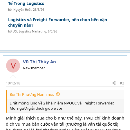
Tế Trong Logistics
bởi
Nguyễn Hoài
,
23/5/26
Logistics và Freight Forwarder, nên chọn bên vận
chuyển nào?
bởi
ASL Logistics Marketing
,
6/5/26
Vũ Thị Thúy An
V
New member
10/12/18
#2
Bùi Thị Phương Hạnh nói:
E rất mông lung về 2 khái niệm NVOCC và Freight Forwarder.
Mọi người giải thích giúp e với
Mình giải thích qua cho b như thế này. FWD chỉ kinh doanh
dịch vụ mua bán cước vận tải (thường là vận tải quốc tế)