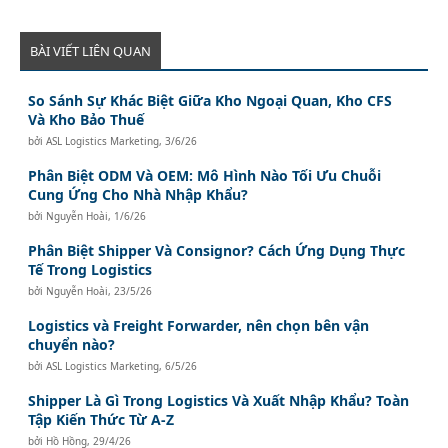
BÀI VIẾT LIÊN QUAN
So Sánh Sự Khác Biệt Giữa Kho Ngoại Quan, Kho CFS
Và Kho Bảo Thuế
bởi
ASL Logistics Marketing
,
3/6/26
Phân Biệt ODM Và OEM: Mô Hình Nào Tối Ưu Chuỗi
Cung Ứng Cho Nhà Nhập Khẩu?
bởi
Nguyễn Hoài
,
1/6/26
Phân Biệt Shipper Và Consignor? Cách Ứng Dụng Thực
Tế Trong Logistics
bởi
Nguyễn Hoài
,
23/5/26
Logistics và Freight Forwarder, nên chọn bên vận
chuyển nào?
bởi
ASL Logistics Marketing
,
6/5/26
Shipper Là Gì Trong Logistics Và Xuất Nhập Khẩu? Toàn
Tập Kiến Thức Từ A-Z
bởi
Hồ Hồng
,
29/4/26