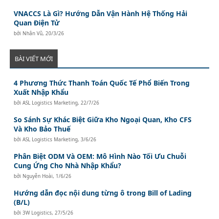
VNACCS Là Gì? Hướng Dẫn Vận Hành Hệ Thống Hải
Quan Điện Tử
bởi
Nhân Vũ
,
20/3/26
BÀI VIẾT MỚI
4 Phương Thức Thanh Toán Quốc Tế Phổ Biến Trong
Xuất Nhập Khẩu
bởi
ASL Logistics Marketing
,
22/7/26
So Sánh Sự Khác Biệt Giữa Kho Ngoại Quan, Kho CFS
Và Kho Bảo Thuế
bởi
ASL Logistics Marketing
,
3/6/26
Phân Biệt ODM Và OEM: Mô Hình Nào Tối Ưu Chuỗi
Cung Ứng Cho Nhà Nhập Khẩu?
bởi
Nguyễn Hoài
,
1/6/26
Hướng dẫn đọc nội dung từng ô trong Bill of Lading
(B/L)
bởi
3W Logistics
,
27/5/26