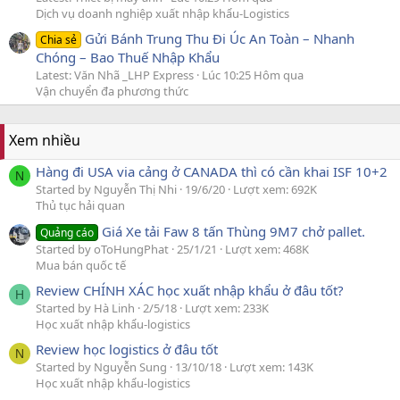
Dịch vụ doanh nghiệp xuất nhập khẩu-Logistics
Gửi Bánh Trung Thu Đi Úc An Toàn – Nhanh
Chia sẻ
Chóng – Bao Thuế Nhập Khẩu
Latest: Văn Nhã _LHP Express
Lúc 10:25 Hôm qua
Vận chuyển đa phương thức
Xem nhiều
Hàng đi USA via cảng ở CANADA thì có cần khai ISF 10+2
N
Started by Nguyễn Thị Nhi
19/6/20
Lượt xem: 692K
Thủ tục hải quan
Giá Xe tải Faw 8 tấn Thùng 9M7 chở pallet.
Quảng cáo
Started by oToHungPhat
25/1/21
Lượt xem: 468K
Mua bán quốc tế
Review CHÍNH XÁC học xuất nhập khẩu ở đâu tốt?
H
Started by Hà Linh
2/5/18
Lượt xem: 233K
Học xuất nhập khẩu-logistics
Review học logistics ở đâu tốt
N
Started by Nguyễn Sung
13/10/18
Lượt xem: 143K
Học xuất nhập khẩu-logistics