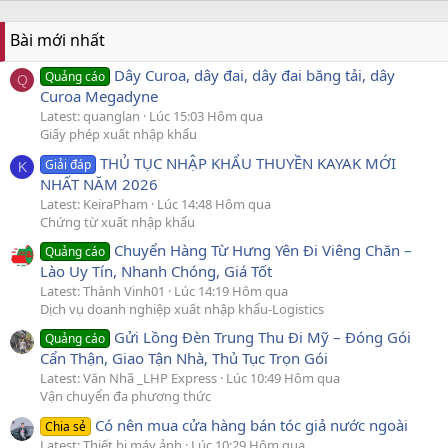
Bài mới nhất
Dây Curoa, dây đai, dây đai băng tải, dây
Quảng cáo
Q
Curoa Megadyne
Latest: quanglan
Lúc 15:03 Hôm qua
Giấy phép xuất nhập khẩu
THỦ TỤC NHẬP KHẨU THUYỀN KAYAK MỚI
Giải đáp
K
NHẤT NĂM 2026
Latest: KeiraPham
Lúc 14:48 Hôm qua
Chứng từ xuất nhập khẩu
Chuyển Hàng Từ Hưng Yên Đi Viêng Chăn –
Quảng cáo
Lào Uy Tín, Nhanh Chóng, Giá Tốt
Latest: Thành Vinh01
Lúc 14:19 Hôm qua
Dịch vụ doanh nghiệp xuất nhập khẩu-Logistics
Gửi Lồng Đèn Trung Thu Đi Mỹ – Đóng Gói
Quảng cáo
Cẩn Thận, Giao Tận Nhà, Thủ Tục Trọn Gói
Latest: Văn Nhã _LHP Express
Lúc 10:49 Hôm qua
Vận chuyển đa phương thức
Có nên mua cửa hàng bán tóc giả nước ngoài
Chia sẻ
Latest: Thiết bị máy ảnh
Lúc 10:29 Hôm qua