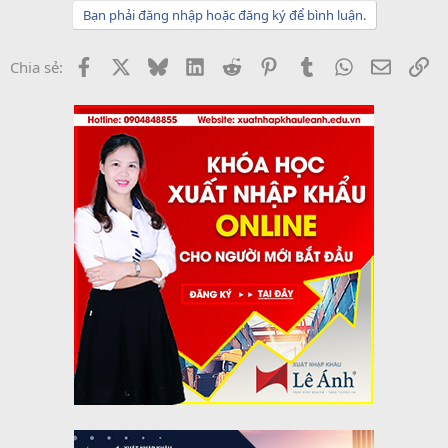
Bạn phải đăng nhập hoặc đăng ký để bình luận.
Facebook
X
Bluesky
LinkedIn
Reddit
Pinterest
Tumblr
WhatsApp
Email
Li
Chia sẻ: