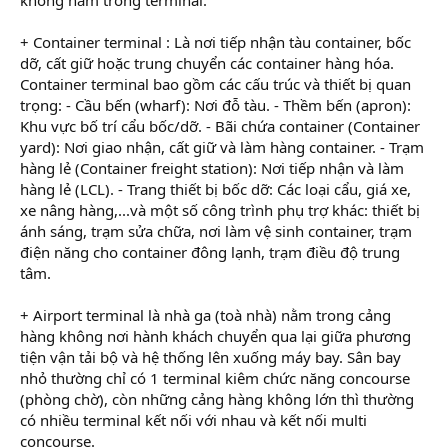
+ Container terminal : Là nơi tiếp nhận tàu container, bốc
dỡ, cất giữ hoặc trung chuyển các container hàng hóa.
Container terminal bao gồm các cấu trúc và thiết bị quan
trọng: - Cầu bến (wharf): Nơi đỗ tàu. - Thềm bến (apron):
Khu vực bố trí cẩu bốc/dỡ. - Bãi chứa container (Container
yard): Nơi giao nhận, cất giữ và làm hàng container. - Trạm
hàng lẻ (Container freight station): Nơi tiếp nhận và làm
hàng lẻ (LCL). - Trang thiết bị bốc dỡ: Các loại cẩu, giá xe,
xe nâng hàng,...và một số công trình phụ trợ khác: thiết bị
ánh sáng, trạm sửa chữa, nơi làm vệ sinh container, trạm
điện năng cho container đông lạnh, trạm điều độ trung
tâm.
+ Airport terminal là nhà ga (toà nhà) nằm trong cảng
hàng không nơi hành khách chuyển qua lại giữa phương
tiện vận tải bộ và hệ thống lên xuống máy bay. Sân bay
nhỏ thường chỉ có 1 terminal kiêm chức năng concourse
(phòng chờ), còn những cảng hàng không lớn thì thường
có nhiều terminal kết nối với nhau và kết nối multi
concourse.