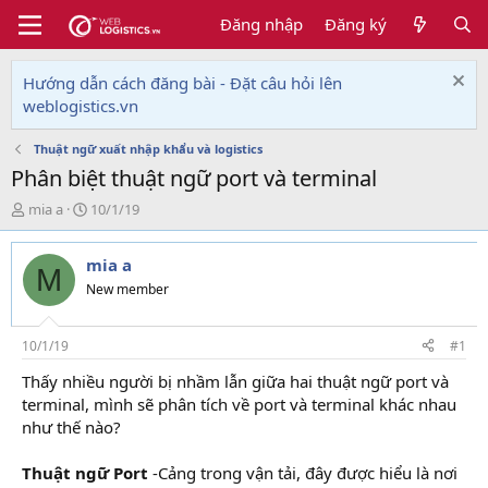
Đăng nhập
Đăng ký
Hướng dẫn cách đăng bài - Đặt câu hỏi lên
weblogistics.vn
Thuật ngữ xuất nhập khẩu và logistics
Phân biệt thuật ngữ port và terminal
T
N
mia a
10/1/19
h
g
r
à
mia a
e
y
M
a
g
New member
d
ử
s
i
t
10/1/19
#1
a
Thấy nhiều người bị nhầm lẫn giữa hai thuật ngữ port và
r
terminal, mình sẽ phân tích về port và terminal khác nhau
t
e
như thế nào?
r
Thuật ngữ Port
-Cảng trong vận tải, đây được hiểu là nơi