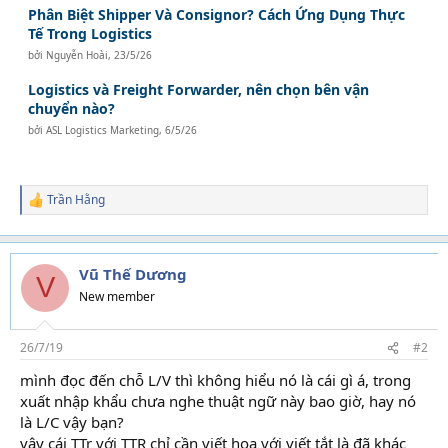
Phân Biệt Shipper Và Consignor? Cách Ứng Dụng Thực
Tế Trong Logistics
bởi
Nguyễn Hoài
,
23/5/26
Logistics và Freight Forwarder, nên chọn bên vận
chuyển nào?
bởi
ASL Logistics Marketing
,
6/5/26
Trần Hằng
R
e
a
c
t
Vũ Thế Dương
V
i
New member
o
n
s
26/7/19
#2
:
mình đọc đến chỗ L/V thì không hiểu nó là cái gì á, trong
xuất nhập khẩu chưa nghe thuật ngữ này bao giờ, hay nó
là L/C vậy bạn?
học xuất nhập khẩu thực tế
vậy cái TTr với TTR chỉ cần viết hoa với viết tắt là đã khác