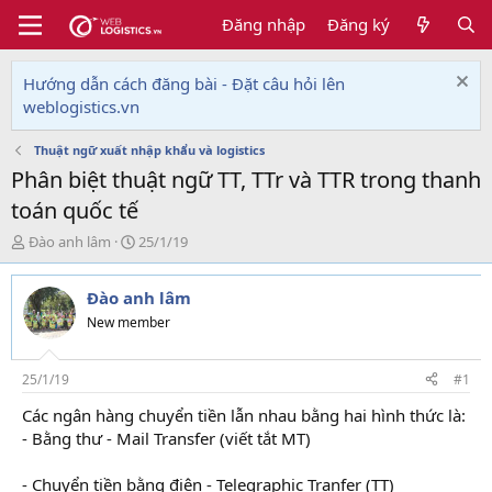
Đăng nhập
Đăng ký
Hướng dẫn cách đăng bài - Đặt câu hỏi lên
weblogistics.vn
Thuật ngữ xuất nhập khẩu và logistics
Phân biệt thuật ngữ TT, TTr và TTR trong thanh
toán quốc tế
T
N
Đào anh lâm
25/1/19
h
g
r
à
Đào anh lâm
e
y
a
g
New member
d
ử
s
i
t
25/1/19
#1
a
Các ngân hàng chuyển tiền lẫn nhau bằng hai hình thức là:
r
- Bằng thư - Mail Transfer (viết tắt MT)
xuất nhập khẩu lê
t
e
ánh
r
- Chuyển tiền bằng điện - Telegraphic Tranfer (TT)