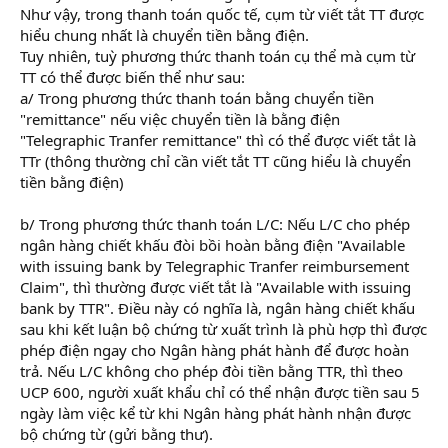
Như vậy, trong thanh toán quốc tế, cụm từ viết tắt TT được
hiểu chung nhất là chuyển tiền bằng điện.
Tuy nhiên, tuỳ phương thức thanh toán cụ thể mà cụm từ
TT có thể được biến thể như sau:
a/ Trong phương thức thanh toán bằng chuyển tiền
"remittance" nếu việc chuyển tiền là bằng điện
"Telegraphic Tranfer remittance" thì có thể được viết tắt là
TTr (thông thường chỉ cần viết tắt TT cũng hiểu là chuyển
tiền bằng điện)
hoc hanh chinh nhan su
b/ Trong phương thức thanh toán L/C: Nếu L/C cho phép
ngân hàng chiết khấu đòi bồi hoàn bằng điện "Available
with issuing bank by Telegraphic Tranfer reimbursement
Claim", thì thường được viết tắt là "Available with issuing
bank by TTR". Điều này có nghĩa là, ngân hàng chiết khấu
sau khi kết luận bộ chứng từ xuất trình là phù hợp thì được
phép điện ngay cho Ngân hàng phát hành để được hoàn
trả. Nếu L/C không cho phép đòi tiền bằng TTR, thì theo
UCP 600, người xuất khẩu chỉ có thể nhận được tiền sau 5
ngày làm việc kể từ khi Ngân hàng phát hành nhận được
bộ chứng từ (gửi bằng thư).