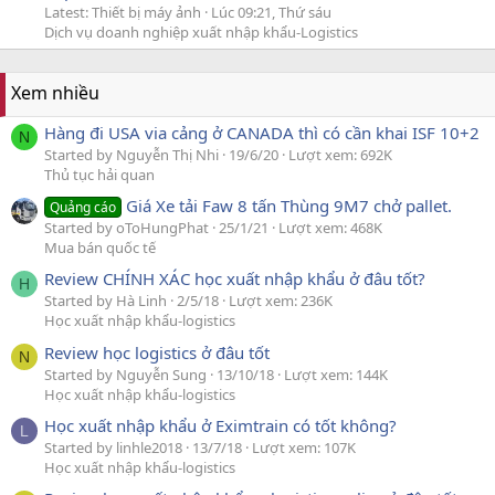
Latest: Thiết bị máy ảnh
Lúc 09:21, Thứ sáu
Dịch vụ doanh nghiệp xuất nhập khẩu-Logistics
Xem nhiều
Hàng đi USA via cảng ở CANADA thì có cần khai ISF 10+2
N
Started by Nguyễn Thị Nhi
19/6/20
Lượt xem: 692K
Thủ tục hải quan
Giá Xe tải Faw 8 tấn Thùng 9M7 chở pallet.
Quảng cáo
Started by oToHungPhat
25/1/21
Lượt xem: 468K
Mua bán quốc tế
Review CHÍNH XÁC học xuất nhập khẩu ở đâu tốt?
H
Started by Hà Linh
2/5/18
Lượt xem: 236K
Học xuất nhập khẩu-logistics
Review học logistics ở đâu tốt
N
Started by Nguyễn Sung
13/10/18
Lượt xem: 144K
Học xuất nhập khẩu-logistics
Học xuất nhập khẩu ở Eximtrain có tốt không?
L
Started by linhle2018
13/7/18
Lượt xem: 107K
Học xuất nhập khẩu-logistics