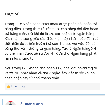
học kế toán
Thực tế
Trong TTR: Ngân hàng chiết khấu được phép đòi hoàn trả
bằng điện. Trong thực tê, rất it L/C cho phép đòi tiền hoàn
trả bằng điện, trừ khi đó là L/C xác nhận bởi Ngân hàng
Xác nhận thường yêu cầu điều kiện này nhằm bảo đảm có
thể nhận được tiền
hoàn trả
sớm hơn so với việc đòi tiền
bằng thư kèm chứng từ giao hàng. Tức là Ngân hàng XN
có thể nhận được tiền trước khi đưa cho Ngân hàng phát
hành bộ chứng từ
Nếu trong L/C không cho phép TTR, phải đợi bộ chứng từ
về tới NH phát hành và đợi 7 ngày làm việc trước khi họ
chấp nhận hay từ chối thanh toán
Trần Hằng
R
e
a
c
t
Lê Hoàng Anh