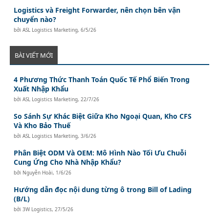
Logistics và Freight Forwarder, nên chọn bên vận
chuyển nào?
bởi
ASL Logistics Marketing
,
6/5/26
BÀI VIẾT MỚI
4 Phương Thức Thanh Toán Quốc Tế Phổ Biến Trong
Xuất Nhập Khẩu
bởi
ASL Logistics Marketing
,
22/7/26
So Sánh Sự Khác Biệt Giữa Kho Ngoại Quan, Kho CFS
Và Kho Bảo Thuế
bởi
ASL Logistics Marketing
,
3/6/26
Phân Biệt ODM Và OEM: Mô Hình Nào Tối Ưu Chuỗi
Cung Ứng Cho Nhà Nhập Khẩu?
bởi
Nguyễn Hoài
,
1/6/26
Hướng dẫn đọc nội dung từng ô trong Bill of Lading
(B/L)
bởi
3W Logistics
,
27/5/26