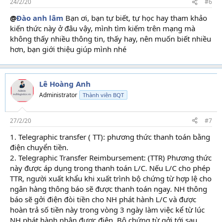
24/2/20
#6
@
Đào anh lâm
Bạn ơi, bạn tự biết, tự học hay tham khảo
kiến thức này ở đâu vậy, mình tìm kiếm trên mạng mà
không thấy nhiều thông tin, thấy hay, nên muốn biết nhiều
hơn, bạn giới thiệu giúp mình nhé
Lê Hoàng Anh
Administrator
Thành viên BQT
27/2/20
#7
1. Telegraphic transfer ( TT): phương thức thanh toán bằng
điện chuyển tiền.
2. Telegraphic Transfer Reimbursement: (TTR) Phương thức
này được áp dụng trong thanh toán L/C. Nếu L/C cho phép
TTR, người xuất khẩu khi xuất trình bộ chứng từ hợp lệ cho
ngân hàng thông báo sẽ được thanh toán ngay. NH thông
báo sẽ gởi điện đòi tiền cho NH phát hành L/C và được
hoàn trả số tiền này trong vòng 3 ngày làm việc kể từ lúc
NH phát hành nhận được điện. Bộ chứng từ gởi tới sau.