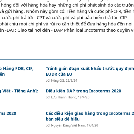
ư hỏng đối với hàng hóa hay những chi phí phát sinh do các trườ
 và gửi hàng. Nhóm này gồm có: Tiền hàng và cước phí-CFR, tiền 
 cước phí trả tới - CPT và cước phí và phí bảo hiểm trả tới -CIP
ải chịu mọi chi phí và rủi ro cần thiết để đưa hàng hóa đến nơi
n -DAT; Giao tại nơi đến - DAP Phân loại Incoterms theo quyền v
o Hàng FOB, CIF,
Tránh gián đoạn xuất khẩu trước quy định
iển
EUDR của EU
bởi
Hồng GIS
,
22/9/24
Việt - Tiếng Anh]:
Điều kiện DAP trong Incoterms 2020
bởi
Lưu Thành Thông
,
18/4/20
rms 2020
Các điều kiện giao hàng trong Incoterms 
bản siêu dễ hiểu
bởi
Nguyên Đăng Việt Nam
,
17/4/20