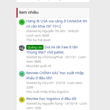
Xem nhiều
Hàng đi USA via cảng ở CANADA thì
N
có cần khai ISF 10+2
Started by Nguyễn Thị Nhi
19/6/20
Lượt xem: 692K
Thủ tục hải quan
Giá Xe tải Faw 8 tấn
Quảng cáo
Thùng 9M7 chở pallet.
Started by oToHungPhat
25/1/21
Lượt
xem: 468K
Mua bán quốc tế
Review CHÍNH XÁC học xuất nhập
H
khẩu ở đâu tốt?
Started by Hà Linh
2/5/18
Lượt xem:
233K
Học xuất nhập khẩu-logistics
Review học logistics ở đâu tốt
N
Started by Nguyễn Sung
13/10/18
Lượt
xem: 143K