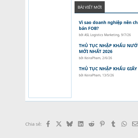
BÀI VIẾT MỚI
Vì sao doanh nghiệp nên c
bán FOB?
bởi
ASL Logistics Marketing
,
9/7/26
THỦ TỤC NHẬP KHẨU NƯỚC 
MỚI NHẤT 2026
bởi
KeiraPham
,
2/6/26
THỦ TỤC NHẬP KHẨU GIẤY
bởi
KeiraPham
,
13/5/26
Facebook
X
Bluesky
LinkedIn
Reddit
Pinterest
Tumblr
What
Chia sẻ: