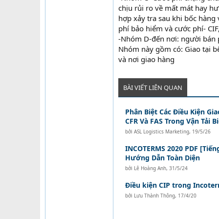
chịu rủi ro về mất mát hay h
hợp xảy tra sau khi bốc hàng
phí bảo hiểm và cước phí- CIF,
-Nhóm D-đến nơi: người bán ph
Nhóm này gồm có: Giao tại bế
và nơi giao hàng
BÀI VIẾT LIÊN QUAN
Phân Biệt Các Điều Kiện Gia
CFR Và FAS Trong Vận Tải B
bởi
ASL Logistics Marketing
,
19/5/26
INCOTERMS 2020 PDF [Tiếng 
Hướng Dẫn Toàn Diện
bởi
Lê Hoàng Anh
,
31/5/24
Điều kiện CIP trong Incote
bởi
Lưu Thành Thông
,
17/4/20