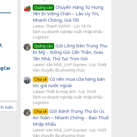
Chuyển Hàng Từ Hưng
Quảng cáo
Yên Đi Viêng Chăn – Lào Uy Tín,
Nhanh Chóng, Giá Tốt
Latest: Thành Vinh01
Lúc 14:19
Dịch vụ doanh nghiệp xuất nhập khẩu-
Logistics
F,
Gửi Lồng Đèn Trung Thu
Quảng cáo
Đi Mỹ – Đóng Gói Cẩn Thận, Giao
Tận Nhà, Thủ Tục Trọn Gói
Latest: Văn Nhã _LHP Express
Lúc 10:49
ngCar
Vận chuyển đa phương thức
Có nên mua cửa hàng bán
Chia sẻ
tóc giả nước ngoài
Latest: Thiết bị máy ảnh
Lúc 10:29
Dịch vụ doanh nghiệp xuất nhập khẩu-
Logistics
nh luận.
Gửi Bánh Trung Thu Đi Úc
Chia sẻ
An Toàn – Nhanh Chóng – Bao Thuế
Nhập Khẩu
Latest: Văn Nhã _LHP Express
Lúc 10:25
Vận chuyển đa phương thức