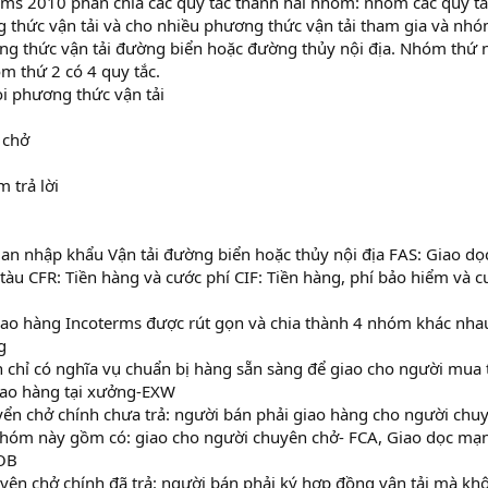
rms 2010 phân chia các quy tắc thành hai nhóm: nhóm các quy tắ
thức vận tải và cho nhiều phương thức vận tải tham gia và nhó
ng thức vận tải đường biển hoặc đường thủy nội địa. Nhóm thứ 
óm thứ 2 có 4 quy tắc.
i phương thức vận tải
 chở
 trả lời
n nhập khẩu Vận tải đường biển hoặc thủy nội địa FAS: Giao dọ
tàu CFR: Tiền hàng và cước phí CIF: Tiền hàng, phí bảo hiểm và c
giao hàng Incoterms được rút gọn và chia thành 4 nhóm khác nha
g
 chỉ có nghĩa vụ chuẩn bị hàng sẵn sàng để giao cho người mua t
iao hàng tại xưởng-EXW
ển chở chính chưa trả: người bán phải giao hàng cho người chu
Nhóm này gồm có: giao cho người chuyên chở- FCA, Giao dọc mạn
FOB
ên chở chính đã trả: người bán phải ký hợp đồng vận tải mà kh