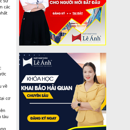
c sử
m các
nhất
c
ước
u về
ại cơ
yên
 tàu
ông