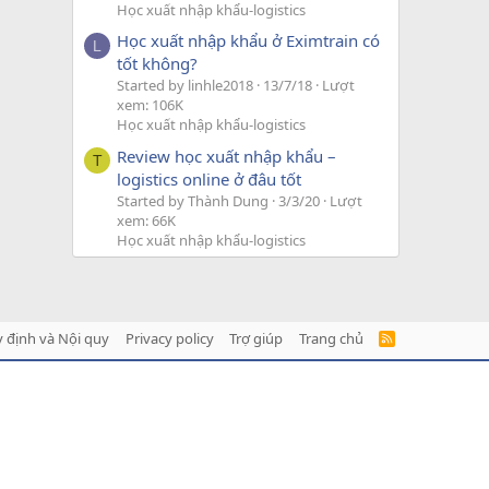
Học xuất nhập khẩu-logistics
Học xuất nhập khẩu ở Eximtrain có
L
tốt không?
Started by linhle2018
13/7/18
Lượt
xem: 106K
Học xuất nhập khẩu-logistics
Review học xuất nhập khẩu –
T
logistics online ở đâu tốt
Started by Thành Dung
3/3/20
Lượt
xem: 66K
Học xuất nhập khẩu-logistics
 định và Nội quy
Privacy policy
Trợ giúp
Trang chủ
R
S
S