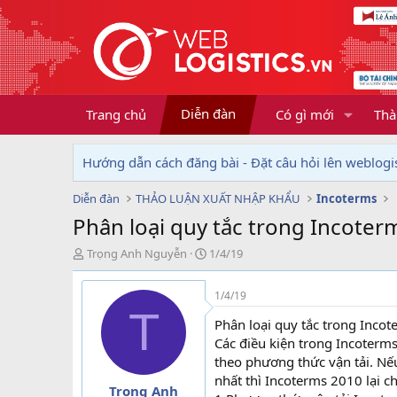
Diễn đàn
Trang chủ
Có gì mới
Thà
Hướng dẫn cách đăng bài - Đặt câu hỏi lên weblogis
Diễn đàn
THẢO LUẬN XUẤT NHẬP KHẨU
Incoterms
Phân loại quy tắc trong Incoter
T
N
Trọng Anh Nguyễn
1/4/19
h
g
r
à
1/4/19
e
y
T
a
g
Phân loại quy tắc trong Inco
d
ử
Các điều kiện trong Incoterms
s
i
theo phương thức vận tải. Nế
t
nhất thì Incoterms 2010 lại ch
a
Trọng Anh
r