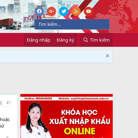
Đăng nhập
Đăng ký
Tìm kiếm
#1
 hoặc
hứ