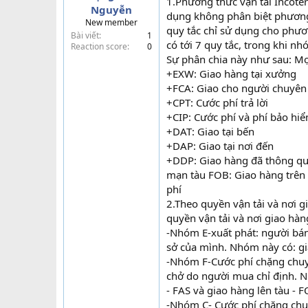
1.Phương thức vận tải Incote
Nguyễn
t
dụng không phân biệt phương 
New member
e
quy tắc chỉ sử dụng cho phươ
Bài viết
1
r
có tới 7 quy tắc, trong khi nh
Reaction score
0
Sự phân chia này như sau: Mọ
+EXW: Giao hàng tại xưởng
+FCA: Giao cho người chuyên
+CPT: Cước phí trả lời
+CIP: Cước phí và phí bảo hiểm
+DAT: Giao tại bến
+DAP: Giao tại nơi đến
+DDP: Giao hàng đã thông qua
mạn tàu FOB: Giao hàng trên 
phí
2.Theo quyền vận tải và nơi 
quyền vận tải và nơi giao hàn
-Nhóm E-xuất phát: người bán
sở của mình. Nhóm này có: g
-Nhóm F-Cước phí chặng chuy
chở do người mua chỉ định. 
- FAS và giao hàng lên tàu - 
-Nhóm C- Cước phí chặng chuy