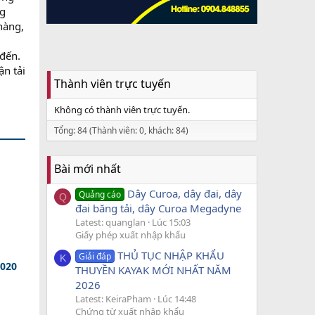
ng
hàng,
 đến.
ận tải
Thành viên trực tuyến
Không có thành viên trực tuyến.
Tổng: 84 (Thành viên: 0, khách: 84)
Bài mới nhất
Dây Curoa, dây đai, dây
Quảng cáo
Q
đai băng tải, dây Curoa Megadyne
Latest: quanglan
Lúc 15:03
Giấy phép xuất nhập khẩu
THỦ TỤC NHẬP KHẨU
Giải đáp
K
2020
THUYỀN KAYAK MỚI NHẤT NĂM
2026
Latest: KeiraPham
Lúc 14:48
Chứng từ xuất nhập khẩu