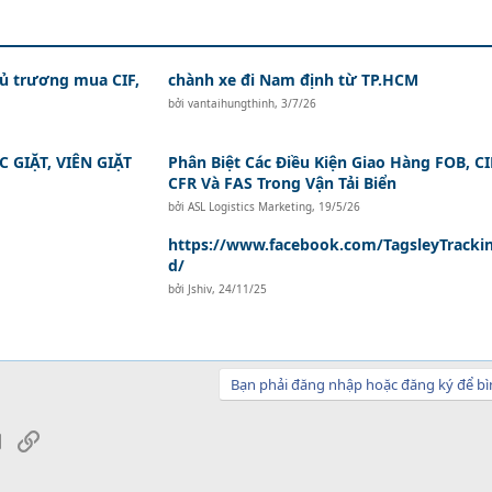
hủ trương mua CIF,
chành xe đi Nam định từ TP.HCM
bởi
vantaihungthinh
,
3/7/26
GIẶT, VIÊN GIẶT
Phân Biệt Các Điều Kiện Giao Hàng FOB, CI
CFR Và FAS Trong Vận Tải Biển
bởi
ASL Logistics Marketing
,
19/5/26
https://www.facebook.com/TagsleyTracki
d/
bởi
Jshiv
,
24/11/25
Bạn phải đăng nhập hoặc đăng ký để bì
sApp
Email
Link