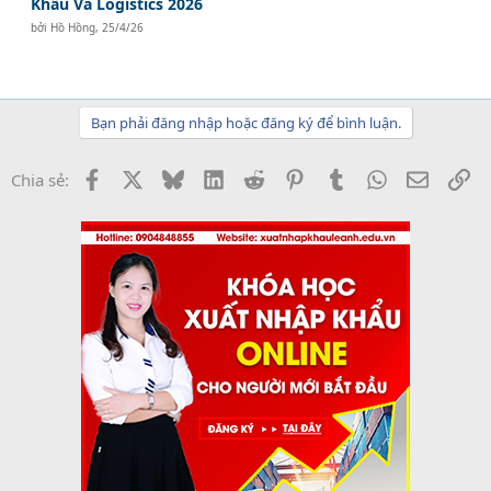
Khẩu Và Logistics 2026
bởi
Hồ Hồng
,
25/4/26
Bạn phải đăng nhập hoặc đăng ký để bình luận.
Facebook
X
Bluesky
LinkedIn
Reddit
Pinterest
Tumblr
WhatsApp
Email
Li
Chia sẻ: