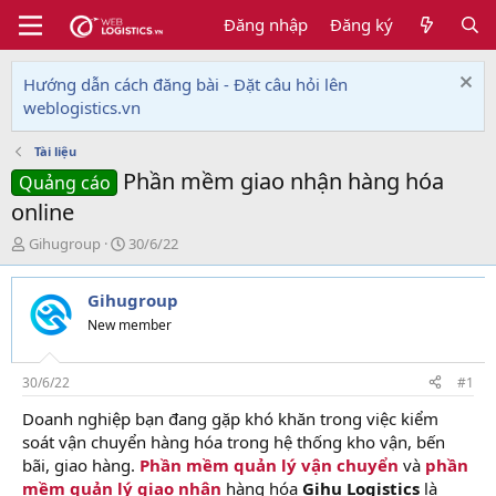
Đăng nhập
Đăng ký
Hướng dẫn cách đăng bài - Đặt câu hỏi lên
weblogistics.vn
Tài liệu
Phần mềm giao nhận hàng hóa
Quảng cáo
online
T
N
Gihugroup
30/6/22
h
g
r
à
Gihugroup
e
y
a
g
New member
d
ử
s
i
t
30/6/22
#1
a
Doanh nghiệp bạn đang gặp khó khăn trong việc kiểm
r
soát vận chuyển hàng hóa trong hệ thống kho vận, bến
t
e
bãi, giao hàng.
Phần mềm quản lý vận chuyển
và
phần
r
mềm quản lý giao nhận
hàng hóa
Gihu Logistics
là