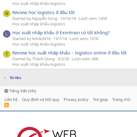
Học xuất nhập khẩu-logistics
Review học logistics ở đâu tốt
N
Started by Nguyễn Sung
13/10/18
Lượt xem: 145K
Học xuất nhập khẩu-logistics
Học xuất nhập khẩu ở Eximtrain có tốt không?
L
Started by linhle2018
13/7/18
Lượt xem: 107K
Học xuất nhập khẩu-logistics
Review học xuất nhập khẩu – logistics online ở đâu tốt
T
Started by Thành Dung
3/3/20
Lượt xem: 66K
Học xuất nhập khẩu-logistics
Tài liệu
Tiếng Việt (VN)
Liên hệ
Quy định và Nội quy
Privacy policy
Trợ giúp
Trang chủ
R
S
S