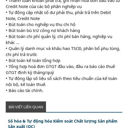
• Thanh toán khoản phải trả, ghi nhận hoá đơn đầu vào từ
Credit Note của các bộ phận nghiệp vụ
• Tự động cập nhật số dư phải thu, phải trả trên Debit
Note, Credit Note
• Bút toán cho nghiệp vụ thu chi hộ
• Bút toán bù trừ công nợ khách hàng
• Bút toán chi phí quản lý, chi phí bán hàng, nghiệp vụ
khác …
• Quản lý danh mục và khấu hao TSCĐ, phân bổ phụ tùng,
chi phí trả trước
• Bút toán kế toán tổng hợp
• Tổng hợp hoá đơn GTGT đầu vào, đầu ra báo cáo thuế
GTGT định kỳ tháng/quý
• Tự động lập số liệu sổ sách theo tiêu chuẩn của kế toán
nội bộ, kế toán thuế.
• Báo cáo tài chính.
BÀI VIẾT LIÊN QUAN
Số hóa & Tự động hóa Kiểm soát Chất lượng Sản phẩm
Sản xuất (QC)