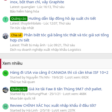
inox, bột than chì, vảy Graphite
Latest: quanglan
Lúc 16:13, Thứ sáu
Bảo hiểm hàng hóa
Hướng dẫn lắp đồng hồ áp suất chi tiết
Quảng cáo
T
Latest: thuylinhbilalo
Lúc 12:07, Thứ sáu
Tin tức cập nhật
Phân biệt tóc giả bằng tóc thật và tóc giả sợi tổng
Chia sẻ
hợp chi tiết
Latest: Thiết bị máy ảnh
Lúc 09:21, Thứ sáu
Dịch vụ doanh nghiệp xuất nhập khẩu-Logistics
Xem nhiều
Hàng đi USA via cảng ở CANADA thì có cần khai ISF 10+2
N
Started by Nguyễn Thị Nhi
19/6/20
Lượt xem: 692K
Thủ tục hải quan
Giá Xe tải Faw 8 tấn Thùng 9M7 chở pallet.
Quảng cáo
Started by oToHungPhat
25/1/21
Lượt xem: 468K
Mua bán quốc tế
Review CHÍNH XÁC học xuất nhập khẩu ở đâu tốt?
H
Started by Hà Linh
2/5/18
Lượt xem: 237K