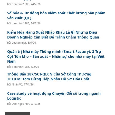
bởi
tienthinh1983
,
24/7/26
Số hóa & Tự động hóa Kiểm soát Chất lượng Sản phẩm
Sản xuất (QC)
bởi
tienthinh1983
,
24/7/26
Kiểm Hóa Hàng Xuất Nhập Khẩu Là Gì Những Điều
Doanh Nghiệp Cần Biết Để Tránh Chậm Thông Quan
bởi
dothanhdat
,
8/6/26
Quản trị Nhà máy Thông minh (Smart Factory): 3 Trụ
Cột Tồn kho – Sản xuất – Nhân sự cho nhà máy tại Việt
Nam
bởi
tienthinh1983
,
6/2/26
Thông Báo 387/SCT-QLCN Của Sở Công Thương
TP.HCM: Tạm Dừng Tiếp Nhận Hồ Sơ Hóa Chất
bởi
Nhân Vũ
,
17/1/26
Case study về hoạt động Chuyển đổi số trong ngành
Logistic
bởi
Đào Ngọc Anh
,
2/10/25