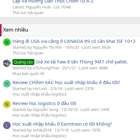
Lập Và Hướng Dẫn Thực Chiến Từ A-Z
Latest: Nguyễn Hoài
Lúc 10:46
Thủ tục hải quan
Xem nhiều
Hàng đi USA via cảng ở CANADA thì có cần khai ISF 10+2
N
Started by Nguyễn Thị Nhi
19/6/20
Lượt xem: 692K
Thủ tục hải quan
Giá Xe tải Faw 8 tấn Thùng 9M7 chở pallet.
Quảng cáo
Started by oToHungPhat
25/1/21
Lượt xem: 468K
Mua bán quốc tế
Review CHÍNH XÁC học xuất nhập khẩu ở đâu tốt?
H
Started by Hà Linh
2/5/18
Lượt xem: 237K
Học xuất nhập khẩu-logistics
Review học logistics ở đâu tốt
N
Started by Nguyễn Sung
13/10/18
Lượt xem: 145K
Học xuất nhập khẩu-logistics
Học xuất nhập khẩu ở Eximtrain có tốt không?
L
Started by linhle2018
13/7/18
Lượt xem: 107K
Học xuất nhập khẩu-logistics