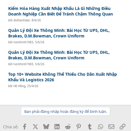
Kiểm Hóa Hàng Xuất Nhập Khẩu Là Gì Những Điều
Doanh Nghiệp Cần Biết Để Tránh Chậm Thông Quan
bởi
dothanhdat
,
8/6/26
Quản Lý Đội Xe Thông Minh: Bài Học Từ UPS, DHL,
Brakes, D.M.Bowman, Crown Uniform
bởi
tienthinh1983
,
5/6/26
Quản Lý Đội Xe Thông Minh: Bài Học Từ UPS, DHL,
Brakes, D.M.Bowman, Crown Uniform
bởi
tienthinh1983
,
5/6/26
Top 10+ Website Không Thể Thiếu Cho Dân Xuất Nhập
Khẩu Và Logistics 2026
bởi
Hồ Hồng
,
25/4/26
Bạn phải đăng nhập hoặc đăng ký để bình luận.
Facebook
X
Bluesky
LinkedIn
Reddit
Pinterest
Tumblr
WhatsApp
Email
Li
Chia sẻ: