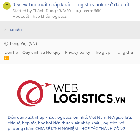
Review học xuất nhập khẩu – logistics online ở đâu tốt
T
Started by Thành Dung
3/3/20
Lượt xem: 66K
Học xuất nhập khẩu-logistics
Tài liệu
Tiếng Việt (VN)
Liên hệ
Quy định và Nội quy
Privacy policy
Trợ giúp
Trang chủ
R
S
S
Diễn đàn xuất nhập khẩu, logistics lớn nhất Việt Nam. Nơi giao lưu,
chia sẻ, hợp tác, học hỏi kiến thức xuất nhập khẩu, logistics. Với
phương châm CHIA SẺ KINH NGHIỆM - HỢP TÁC THÀNH CÔNG