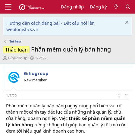
Đăng nhập
Đăng ký
Hướng dẫn cách đăng bài - Đặt câu hỏi lên
weblogistics.vn
Tài liệu
Phần mềm quản lý bán hàng
Thảo luận
T
N
Gihugroup
1/7/22
h
g
r
à
Gihugroup
e
y
a
g
New member
d
ử
s
i
t
1/7/22
#1
a
Phần mềm quản lý bán hàng ngày càng phổ biến và trở
r
thành một cánh tay đắc lực của những nhà quản lý, chủ
t
e
cửa hàng, doanh nghiệp. Việc
thiết kế phần mềm quản
r
lý bán hàng
riêng không chỉ giúp bạn quản lý tốt mà còn
đem tới hiệu quả kinh doanh cao hơn.