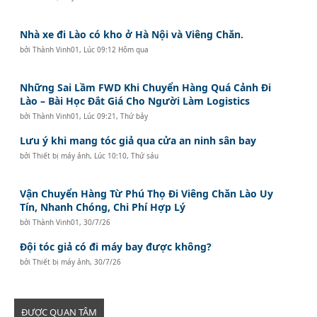
Nhà xe đi Lào có kho ở Hà Nội và Viêng Chăn.
bởi
Thành Vinh01
,
Lúc 09:12 Hôm qua
Những Sai Lầm FWD Khi Chuyển Hàng Quá Cảnh Đi
Lào – Bài Học Đắt Giá Cho Người Làm Logistics
bởi
Thành Vinh01
,
Lúc 09:21, Thứ bảy
Lưu ý khi mang tóc giả qua cửa an ninh sân bay
bởi
Thiết bị máy ảnh
,
Lúc 10:10, Thứ sáu
Vận Chuyển Hàng Từ Phú Thọ Đi Viêng Chăn Lào Uy
Tín, Nhanh Chóng, Chi Phí Hợp Lý
bởi
Thành Vinh01
,
30/7/26
Đội tóc giả có đi máy bay được không?
bởi
Thiết bị máy ảnh
,
30/7/26
ĐƯỢC QUAN TÂM