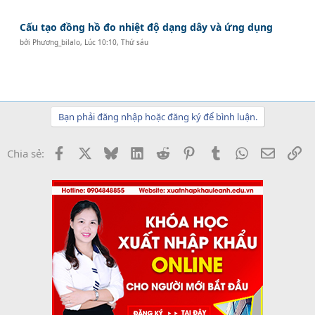
Cấu tạo đồng hồ đo nhiệt độ dạng dây và ứng dụng
bởi
Phương_bilalo
,
Lúc 10:10, Thứ sáu
Bạn phải đăng nhập hoặc đăng ký để bình luận.
Facebook
X
Bluesky
LinkedIn
Reddit
Pinterest
Tumblr
WhatsApp
Email
Li
Chia sẻ: