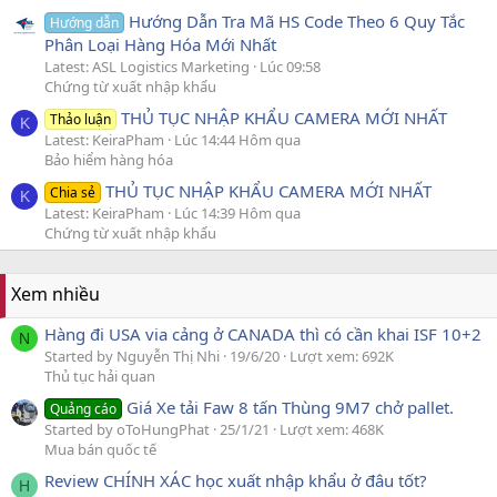
Hướng Dẫn Tra Mã HS Code Theo 6 Quy Tắc
Hướng dẫn
Phân Loại Hàng Hóa Mới Nhất
Latest: ASL Logistics Marketing
Lúc 09:58
Chứng từ xuất nhập khẩu
THỦ TỤC NHẬP KHẨU CAMERA MỚI NHẤT
Thảo luận
K
Latest: KeiraPham
Lúc 14:44 Hôm qua
Bảo hiểm hàng hóa
THỦ TỤC NHẬP KHẨU CAMERA MỚI NHẤT
Chia sẻ
K
Latest: KeiraPham
Lúc 14:39 Hôm qua
Chứng từ xuất nhập khẩu
Xem nhiều
Hàng đi USA via cảng ở CANADA thì có cần khai ISF 10+2
N
Started by Nguyễn Thị Nhi
19/6/20
Lượt xem: 692K
Thủ tục hải quan
Giá Xe tải Faw 8 tấn Thùng 9M7 chở pallet.
Quảng cáo
Started by oToHungPhat
25/1/21
Lượt xem: 468K
Mua bán quốc tế
Review CHÍNH XÁC học xuất nhập khẩu ở đâu tốt?
H