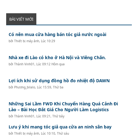
BÀI VIẾT MỚI
Có nên mua cửa hàng bán tóc giả nước ngoài
bởi
Thiết bị máy ảnh
,
Lúc 10:29
Nhà xe đi Lào có kho ở Hà Nội và Viêng Chăn.
bởi
Thành Vinh01
,
Lúc 09:12 Hôm qua
Lợi ích khi sử dụng đồng hồ đo nhiệt độ DAWN
bởi
Phương_bilalo
,
Lúc 15:59, Thứ ba
Những Sai Lầm FWD Khi Chuyển Hàng Quá Cảnh Đi
Lào – Bài Học Đắt Giá Cho Người Làm Logistics
bởi
Thành Vinh01
,
Lúc 09:21, Thứ bảy
Lưu ý khi mang tóc giả qua cửa an ninh sân bay
bởi
Thiết bị máy ảnh
,
Lúc 10:10, Thứ sáu