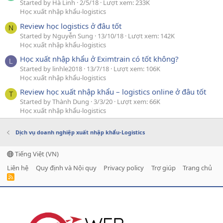
Started by Hà Linh
2/5/18
Lượt xem: 233K
Học xuất nhập khẩu-logistics
Review học logistics ở đâu tốt
N
Started by Nguyễn Sung
13/10/18
Lượt xem: 142K
Học xuất nhập khẩu-logistics
Học xuất nhập khẩu ở Eximtrain có tốt không?
L
Started by linhle2018
13/7/18
Lượt xem: 106K
Học xuất nhập khẩu-logistics
Review học xuất nhập khẩu – logistics online ở đâu tốt
T
Started by Thành Dung
3/3/20
Lượt xem: 66K
Học xuất nhập khẩu-logistics
Dịch vụ doanh nghiệp xuất nhập khẩu-Logistics
Tiếng Việt (VN)
Liên hệ
Quy định và Nội quy
Privacy policy
Trợ giúp
Trang chủ
R
S
S