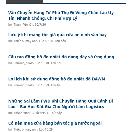
Vận Chuyển Hàng Từ Phú Thọ Đi Viêng Chăn Lào Uy
Tín, Nhanh Chóng, Chi Phí Hợp Lý
bởi
Thành Vinh01
,
30/7/26
Lưu ý khi mang tóc giả qua cửa an ninh sân bay
bởi
Thiết bị máy ảnh
,
Lúc 10:10, Thứ sáu
Cấu tạo đồng hồ đo nhiệt độ dạng dây và ứng dụng
bởi
Phương_bilalo
,
Lúc 10:10, Thứ sáu
Lợi ích khi sử dụng đồng hồ đo nhiệt độ DAWN
bởi
Phương_bilalo
,
Lúc 15:59, Thứ ba
Những Sai Lầm FWD Khi Chuyển Hàng Quá Cảnh Đi
Lào – Bài Học Đắt Giá Cho Người Làm Logistics
bởi
Thành Vinh01
,
Lúc 09:21, Thứ bảy
Có nên mua cửa hàng bán tóc giả nước ngoài
bởi
Thiết bị máy ảnh
,
Lúc 10:29