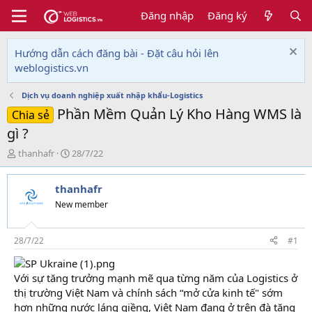
Đăng nhập
Đăng ký
Hướng dẫn cách đăng bài - Đặt câu hỏi lên
weblogistics.vn
Dịch vụ doanh nghiệp xuất nhập khẩu-Logistics
Phần Mềm Quản Lý Kho Hàng WMS là
Chia sẻ
gì ?
T
N
thanhafr
28/7/22
h
g
r
à
thanhafr
e
y
a
g
New member
d
ử
s
i
t
28/7/22
#1
a
r
Với sự tăng trưởng mạnh mẽ qua từng năm của Logistics ở
t
e
thị trường Việt Nam và chính sách “mở cửa kinh tế" sớm
r
hơn những nước láng giềng, Việt Nam đang ở trên đà tăng