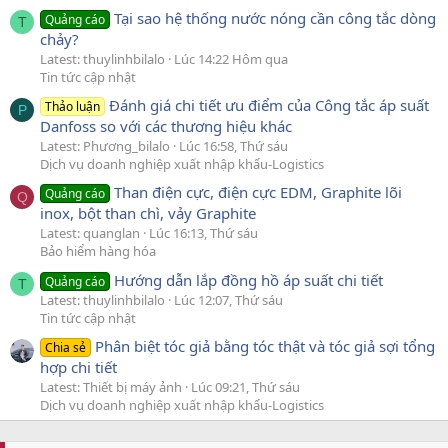
Tại sao hệ thống nước nóng cần công tắc dòng
Quảng cáo
T
chảy?
Latest: thuylinhbilalo
Lúc 14:22 Hôm qua
Tin tức cập nhật
Đánh giá chi tiết ưu điểm của Công tắc áp suất
Thảo luận
P
Danfoss so với các thương hiệu khác
Latest: Phương_bilalo
Lúc 16:58, Thứ sáu
Dịch vụ doanh nghiệp xuất nhập khẩu-Logistics
Than điện cực, điện cực EDM, Graphite lõi
Quảng cáo
Q
inox, bột than chì, vảy Graphite
Latest: quanglan
Lúc 16:13, Thứ sáu
Bảo hiểm hàng hóa
Hướng dẫn lắp đồng hồ áp suất chi tiết
Quảng cáo
T
Latest: thuylinhbilalo
Lúc 12:07, Thứ sáu
Tin tức cập nhật
Phân biệt tóc giả bằng tóc thật và tóc giả sợi tổng
Chia sẻ
hợp chi tiết
Latest: Thiết bị máy ảnh
Lúc 09:21, Thứ sáu
Dịch vụ doanh nghiệp xuất nhập khẩu-Logistics