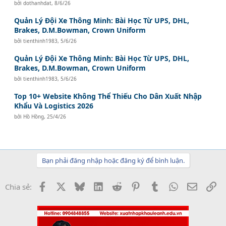
bởi
dothanhdat
,
8/6/26
Quản Lý Đội Xe Thông Minh: Bài Học Từ UPS, DHL,
Brakes, D.M.Bowman, Crown Uniform
bởi
tienthinh1983
,
5/6/26
Quản Lý Đội Xe Thông Minh: Bài Học Từ UPS, DHL,
Brakes, D.M.Bowman, Crown Uniform
bởi
tienthinh1983
,
5/6/26
Top 10+ Website Không Thể Thiếu Cho Dân Xuất Nhập
Khẩu Và Logistics 2026
bởi
Hồ Hồng
,
25/4/26
Bạn phải đăng nhập hoặc đăng ký để bình luận.
Facebook
X
Bluesky
LinkedIn
Reddit
Pinterest
Tumblr
WhatsApp
Email
Li
Chia sẻ: