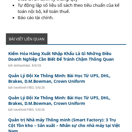
Tự động lập số liệu sổ sách theo tiêu chuẩn của kế
toán nội bộ, kế toán thuế.
Báo cáo tài chính.
BÀI VIẾT LIÊN QUAN
Kiểm Hóa Hàng Xuất Nhập Khẩu Là Gì Những Điều
Doanh Nghiệp Cần Biết Để Tránh Chậm Thông Quan
bởi
dothanhdat
,
8/6/26
Quản Lý Đội Xe Thông Minh: Bài Học Từ UPS, DHL,
Brakes, D.M.Bowman, Crown Uniform
bởi
tienthinh1983
,
5/6/26
Quản Lý Đội Xe Thông Minh: Bài Học Từ UPS, DHL,
Brakes, D.M.Bowman, Crown Uniform
bởi
tienthinh1983
,
5/6/26
Quản trị Nhà máy Thông minh (Smart Factory): 3 Trụ
Cột Tồn kho – Sản xuất – Nhân sự cho nhà máy tại Việt
Nam