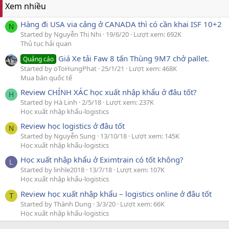
Xem nhiều
Hàng đi USA via cảng ở CANADA thì có cần khai ISF 10+2
N
Started by Nguyễn Thị Nhi
19/6/20
Lượt xem: 692K
Thủ tục hải quan
Giá Xe tải Faw 8 tấn Thùng 9M7 chở pallet.
Quảng cáo
Started by oToHungPhat
25/1/21
Lượt xem: 468K
Mua bán quốc tế
Review CHÍNH XÁC học xuất nhập khẩu ở đâu tốt?
H
Started by Hà Linh
2/5/18
Lượt xem: 237K
Học xuất nhập khẩu-logistics
Review học logistics ở đâu tốt
N
Started by Nguyễn Sung
13/10/18
Lượt xem: 145K
Học xuất nhập khẩu-logistics
Học xuất nhập khẩu ở Eximtrain có tốt không?
L
Started by linhle2018
13/7/18
Lượt xem: 107K
Học xuất nhập khẩu-logistics
Review học xuất nhập khẩu – logistics online ở đâu tốt
T
Started by Thành Dung
3/3/20
Lượt xem: 66K
Học xuất nhập khẩu-logistics