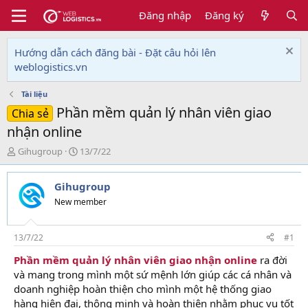
Đăng nhập
Đăng ký
Hướng dẫn cách đăng bài - Đặt câu hỏi lên
weblogistics.vn
Tài liệu
Phần mềm quản lý nhân viên giao
Chia sẻ
nhận online
T
N
Gihugroup
13/7/22
h
g
r
à
Gihugroup
e
y
a
g
New member
d
ử
s
i
t
13/7/22
#1
a
Phần mềm quản lý nhân viên giao nhận online
ra đời
r
và mang trong mình một sứ mệnh lớn giúp các cá nhân và
t
e
doanh nghiệp hoàn thiện cho mình một hệ thống giao
r
hàng hiện đại, thông minh và hoàn thiện nhằm phục vụ tốt