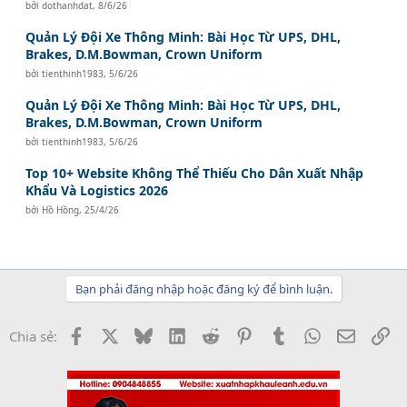
bởi
dothanhdat
,
8/6/26
Quản Lý Đội Xe Thông Minh: Bài Học Từ UPS, DHL,
Brakes, D.M.Bowman, Crown Uniform
bởi
tienthinh1983
,
5/6/26
Quản Lý Đội Xe Thông Minh: Bài Học Từ UPS, DHL,
Brakes, D.M.Bowman, Crown Uniform
bởi
tienthinh1983
,
5/6/26
Top 10+ Website Không Thể Thiếu Cho Dân Xuất Nhập
Khẩu Và Logistics 2026
bởi
Hồ Hồng
,
25/4/26
Bạn phải đăng nhập hoặc đăng ký để bình luận.
Facebook
X
Bluesky
LinkedIn
Reddit
Pinterest
Tumblr
WhatsApp
Email
Li
Chia sẻ: