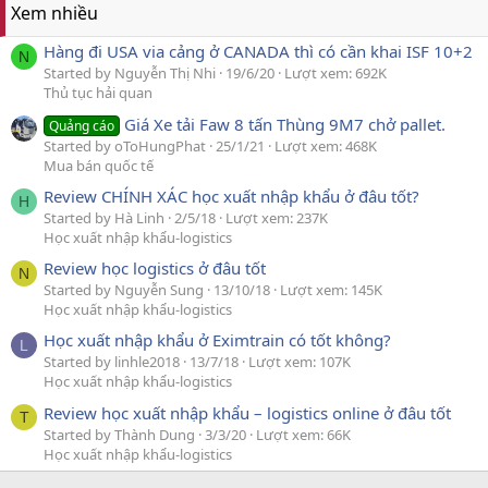
Xem nhiều
Hàng đi USA via cảng ở CANADA thì có cần khai ISF 10+2
N
Started by Nguyễn Thị Nhi
19/6/20
Lượt xem: 692K
Thủ tục hải quan
Giá Xe tải Faw 8 tấn Thùng 9M7 chở pallet.
Quảng cáo
Started by oToHungPhat
25/1/21
Lượt xem: 468K
Mua bán quốc tế
Review CHÍNH XÁC học xuất nhập khẩu ở đâu tốt?
H
Started by Hà Linh
2/5/18
Lượt xem: 237K
Học xuất nhập khẩu-logistics
Review học logistics ở đâu tốt
N
Started by Nguyễn Sung
13/10/18
Lượt xem: 145K
Học xuất nhập khẩu-logistics
Học xuất nhập khẩu ở Eximtrain có tốt không?
L
Started by linhle2018
13/7/18
Lượt xem: 107K
Học xuất nhập khẩu-logistics
Review học xuất nhập khẩu – logistics online ở đâu tốt
T
Started by Thành Dung
3/3/20
Lượt xem: 66K
Học xuất nhập khẩu-logistics