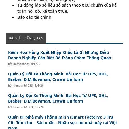
Tự động lập số liệu sổ sách theo tiêu chuẩn của kế
toán nội bộ, kế toán thuế.
Báo cáo tài chính.
BÀI VIẾT LIÊN QUAN
Kiểm Hóa Hàng Xuất Nhập Khẩu Là Gì Những Điều
Doanh Nghiệp Cần Biết Để Tránh Chậm Thông Quan
bởi
dothanhdat
,
8/6/26
Quản Lý Đội Xe Thông Minh: Bài Học Từ UPS, DHL,
Brakes, D.M.Bowman, Crown Uniform
bởi
tienthinh1983
,
5/6/26
Quản Lý Đội Xe Thông Minh: Bài Học Từ UPS, DHL,
Brakes, D.M.Bowman, Crown Uniform
bởi
tienthinh1983
,
5/6/26
Quản trị Nhà máy Thông minh (Smart Factory): 3 Trụ
Cột Tồn kho – Sản xuất – Nhân sự cho nhà máy tại Việt
Nam