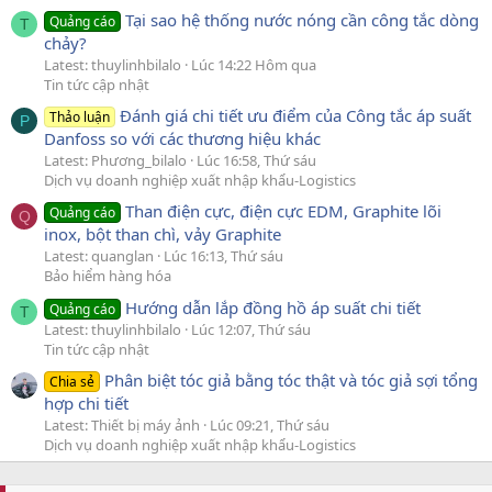
Tại sao hệ thống nước nóng cần công tắc dòng
Quảng cáo
T
chảy?
Latest: thuylinhbilalo
Lúc 14:22 Hôm qua
Tin tức cập nhật
Đánh giá chi tiết ưu điểm của Công tắc áp suất
Thảo luận
P
Danfoss so với các thương hiệu khác
Latest: Phương_bilalo
Lúc 16:58, Thứ sáu
Dịch vụ doanh nghiệp xuất nhập khẩu-Logistics
Than điện cực, điện cực EDM, Graphite lõi
Quảng cáo
Q
inox, bột than chì, vảy Graphite
Latest: quanglan
Lúc 16:13, Thứ sáu
Bảo hiểm hàng hóa
Hướng dẫn lắp đồng hồ áp suất chi tiết
Quảng cáo
T
Latest: thuylinhbilalo
Lúc 12:07, Thứ sáu
Tin tức cập nhật
Phân biệt tóc giả bằng tóc thật và tóc giả sợi tổng
Chia sẻ
hợp chi tiết
Latest: Thiết bị máy ảnh
Lúc 09:21, Thứ sáu
Dịch vụ doanh nghiệp xuất nhập khẩu-Logistics