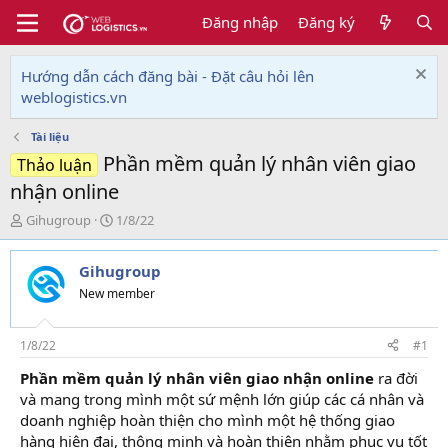
Đăng nhập
Đăng ký
Hướng dẫn cách đăng bài - Đặt câu hỏi lên
weblogistics.vn
Tài liệu
Phần mềm quản lý nhân viên giao
Thảo luận
nhận online
T
N
Gihugroup
1/8/22
h
g
r
à
Gihugroup
e
y
a
g
New member
d
ử
s
i
t
1/8/22
#1
a
Phần mềm quản lý nhân viên giao nhận online
ra đời
r
và mang trong mình một sứ mệnh lớn giúp các cá nhân và
t
e
doanh nghiệp hoàn thiện cho mình một hệ thống giao
r
hàng hiện đại, thông minh và hoàn thiện nhằm phục vụ tốt