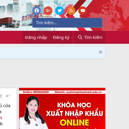
Đăng nhập
Đăng ký
Tìm kiếm
#1
hủ cửa
a
n
ãi