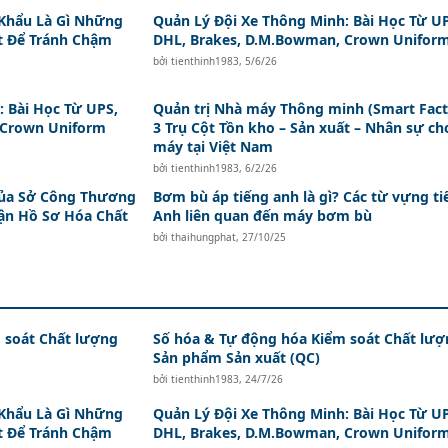
Khẩu Là Gì Những
Quản Lý Đội Xe Thông Minh: Bài Học Từ U
t Để Tránh Chậm
DHL, Brakes, D.M.Bowman, Crown Unifor
bởi
tienthinh1983
,
5/6/26
 Bài Học Từ UPS,
Quản trị Nhà máy Thông minh (Smart Fact
 Crown Uniform
3 Trụ Cột Tồn kho – Sản xuất – Nhân sự ch
máy tại Việt Nam
bởi
tienthinh1983
,
6/2/26
ủa Sở Công Thương
Bơm bù áp tiếng anh là gì? Các từ vựng ti
ận Hồ Sơ Hóa Chất
Anh liên quan đến máy bơm bù
bởi
thaihungphat
,
27/10/25
 soát Chất lượng
Số hóa & Tự động hóa Kiểm soát Chất lượ
Sản phẩm Sản xuất (QC)
bởi
tienthinh1983
,
24/7/26
Khẩu Là Gì Những
Quản Lý Đội Xe Thông Minh: Bài Học Từ U
t Để Tránh Chậm
DHL, Brakes, D.M.Bowman, Crown Unifor