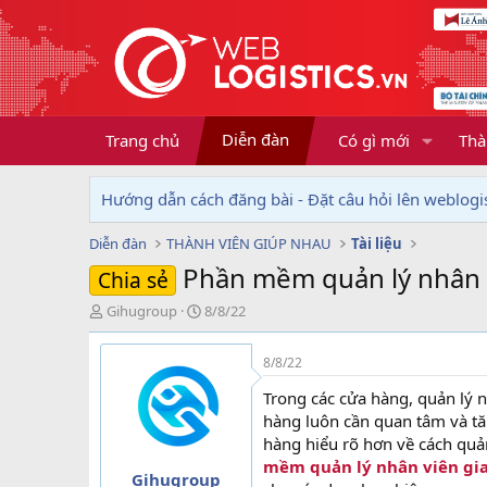
Diễn đàn
Trang chủ
Có gì mới
Thà
Hướng dẫn cách đăng bài - Đặt câu hỏi lên weblogis
Diễn đàn
THÀNH VIÊN GIÚP NHAU
Tài liệu
Phần mềm quản lý nhân 
Chia sẻ
T
N
Gihugroup
8/8/22
h
g
r
à
8/8/22
e
y
a
g
Trong các cửa hàng, quản lý 
d
ử
hàng luôn cần quan tâm và tăn
s
i
hàng hiểu rõ hơn về cách quản
t
mềm quản lý nhân viên gi
a
Gihugroup
r