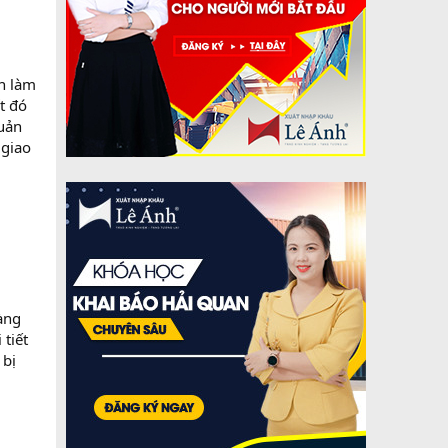
an làm
t đó
quản
 giao
àng
 tiết
 bị