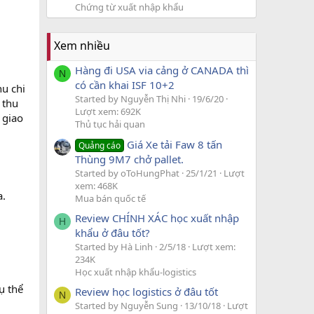
Chứng từ xuất nhập khẩu
Xem nhiều
Hàng đi USA via cảng ở CANADA thì
N
có cần khai ISF 10+2
hu chi
Started by Nguyễn Thị Nhi
19/6/20
 thu
Lượt xem: 692K
 giao
Thủ tục hải quan
Giá Xe tải Faw 8 tấn
Quảng cáo
Thùng 9M7 chở pallet.
Started by oToHungPhat
25/1/21
Lượt
xem: 468K
a.
Mua bán quốc tế
Review CHÍNH XÁC học xuất nhập
H
khẩu ở đâu tốt?
Started by Hà Linh
2/5/18
Lượt xem:
234K
Học xuất nhập khẩu-logistics
ụ thể
Review học logistics ở đâu tốt
N
Started by Nguyễn Sung
13/10/18
Lượt