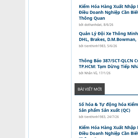
Kiểm Hóa Hàng Xuất Nhập 
Điều Doanh Nghiệp Cần Biế
Thông Quan
bởi
dothanhdat
,
8/6/26
Quản Lý Đội Xe Thông Minh:
DHL, Brakes, D.M.Bowman,
bởi
tienthinh1983
,
5/6/26
Thông Báo 387/SCT-QLCN C
TP.HCM: Tạm Dừng Tiếp Nh
bởi
Nhân Vũ
,
17/1/26
BÀI VIẾT MỚI
Số hóa & Tự động hóa Kiểm
Sản phẩm Sản xuất (QC)
bởi
tienthinh1983
,
24/7/26
Kiểm Hóa Hàng Xuất Nhập 
Điều Doanh Nghiệp Cần Biế