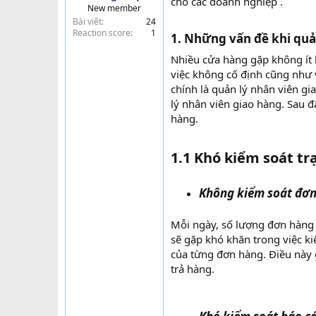
cho các doanh nghiệp .
New member
t
Bài viết
24
e
Reaction score
1
1. Những vấn đề khi quản
r
Nhiều cửa hàng gặp không ít 
việc không cố định cũng như v
chính là quản lý nhân viên gi
lý nhân viên giao hàng. Sau đ
hàng.
1.1 Khó kiểm soát tr
Không kiểm soát đơn
Mỗi ngày, số lượng đơn hàng 
sẽ gặp khó khăn trong việc ki
của từng đơn hàng. Điều này g
trả hàng.