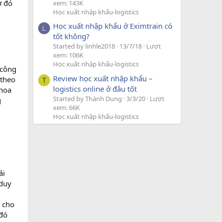
ờ đó
xem: 143K
Học xuất nhập khẩu-logistics
Học xuất nhập khẩu ở Eximtrain có
L
tốt không?
Started by linhle2018
13/7/18
Lượt
xem: 106K
Học xuất nhập khẩu-logistics
 công
Review học xuất nhập khẩu –
 theo
T
logistics online ở đâu tốt
khoa
Started by Thành Dung
3/3/20
Lượt
g
xem: 66K
Học xuất nhập khẩu-logistics
ải
 duy
cho
 đó