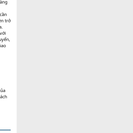
hàng
 cần
ền trở
a.
với
uyển,
iao
của
cách