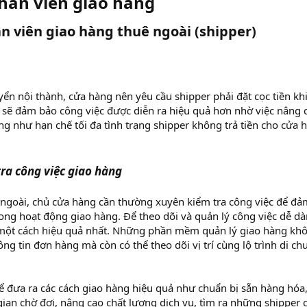
nhân viên giao hàng
ân viên giao hàng thuê ngoài (shipper)
ển nội thành, cửa hàng nên yêu cầu shipper phải đặt cọc tiền kh
sẽ đảm bảo công việc được diễn ra hiệu quả hơn nhờ việc nâng 
g như hạn chế tối đa tình trạng shipper không trả tiền cho cửa 
ra công việc giao hàng
 ngoài, chủ cửa hàng cần thường xuyên kiểm tra công việc để đả
rong hoạt động giao hàng. Để theo dõi và quản lý công việc dễ d
một cách hiệu quả nhất. Những phần mềm quản lý giao hàng kh
ông tin đơn hàng mà còn có thể theo dõi vị trí cùng lộ trình di ch
hể đưa ra các cách giao hàng hiệu quả như chuẩn bị sẵn hàng hóa
gian chờ đợi, nâng cao chất lượng dịch vụ, tìm ra những shipper 