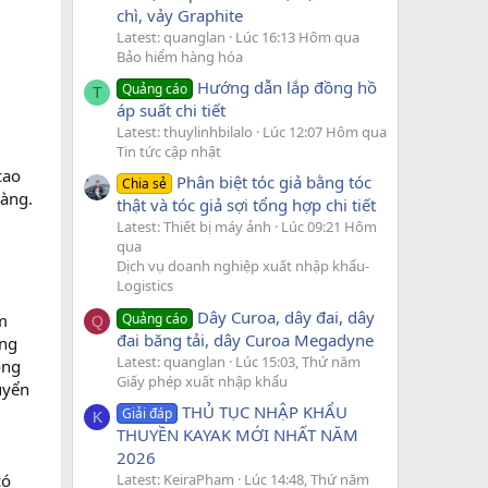
chì, vảy Graphite
Latest: quanglan
Lúc 16:13 Hôm qua
Bảo hiểm hàng hóa
Hướng dẫn lắp đồng hồ
Quảng cáo
T
áp suất chi tiết
Latest: thuylinhbilalo
Lúc 12:07 Hôm qua
Tin tức cập nhật
i
cao
Phân biệt tóc giả bằng tóc
Chia sẻ
hàng.
thật và tóc giả sợi tổng hợp chi tiết
Latest: Thiết bị máy ảnh
Lúc 09:21 Hôm
qua
Dịch vụ doanh nghiệp xuất nhập khẩu-
Logistics
Dây Curoa, dây đai, dây
Quảng cáo
m
Q
đai băng tải, dây Curoa Megadyne
àng
Latest: quanglan
Lúc 15:03, Thứ năm
ông
Giấy phép xuất nhập khẩu
uyển
THỦ TỤC NHẬP KHẨU
Giải đáp
K
THUYỀN KAYAK MỚI NHẤT NĂM
2026
,
Latest: KeiraPham
Lúc 14:48, Thứ năm
có