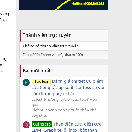
 hằng
 đưa
Thành viên trực tuyến
Không có thành viên trực tuyến.
Tổng: 309 (Thành viên: 0, khách: 309)
a họ
ân
Bài mới nhất
ửa
Đánh giá chi tiết ưu điểm
Thảo luận
P
của Công tắc áp suất Danfoss so với
các thương hiệu khác
Latest: Phương_bilalo
Lúc 16:58 Hôm
qua
Dịch vụ doanh nghiệp xuất nhập khẩu-
Logistics
Than điện cực, điện cực
Quảng cáo
Q
EDM, Graphite lõi inox, bột than