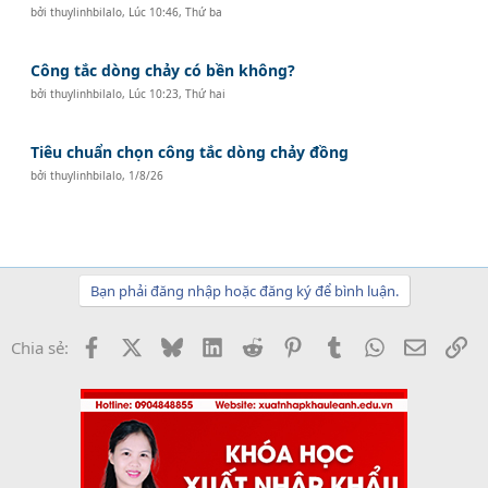
bởi
thuylinhbilalo
,
Lúc 10:46, Thứ ba
Công tắc dòng chảy có bền không?
bởi
thuylinhbilalo
,
Lúc 10:23, Thứ hai
Tiêu chuẩn chọn công tắc dòng chảy đồng
bởi
thuylinhbilalo
,
1/8/26
Bạn phải đăng nhập hoặc đăng ký để bình luận.
Facebook
X
Bluesky
LinkedIn
Reddit
Pinterest
Tumblr
WhatsApp
Email
Li
Chia sẻ: