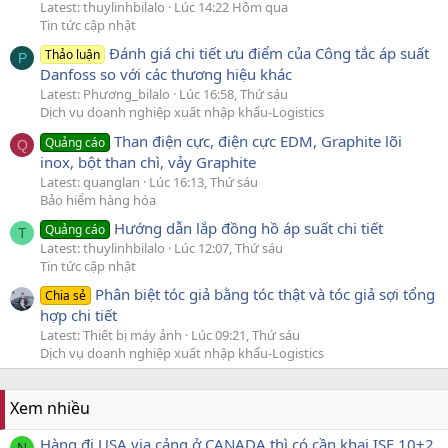
Latest: thuylinhbilalo
Lúc 14:22 Hôm qua
Tin tức cập nhật
Đánh giá chi tiết ưu điểm của Công tắc áp suất
Thảo luận
P
Danfoss so với các thương hiệu khác
Latest: Phương_bilalo
Lúc 16:58, Thứ sáu
Dịch vụ doanh nghiệp xuất nhập khẩu-Logistics
Than điện cực, điện cực EDM, Graphite lõi
Quảng cáo
Q
inox, bột than chì, vảy Graphite
Latest: quanglan
Lúc 16:13, Thứ sáu
Bảo hiểm hàng hóa
Hướng dẫn lắp đồng hồ áp suất chi tiết
Quảng cáo
T
Latest: thuylinhbilalo
Lúc 12:07, Thứ sáu
Tin tức cập nhật
Phân biệt tóc giả bằng tóc thật và tóc giả sợi tổng
Chia sẻ
hợp chi tiết
Latest: Thiết bị máy ảnh
Lúc 09:21, Thứ sáu
Dịch vụ doanh nghiệp xuất nhập khẩu-Logistics
Xem nhiều
Hàng đi USA via cảng ở CANADA thì có cần khai ISF 10+2