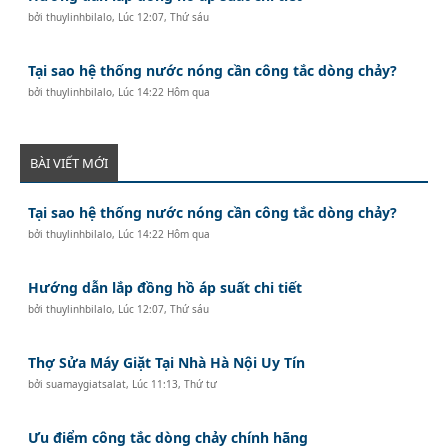
bởi
thuylinhbilalo
,
Lúc 12:07, Thứ sáu
Tại sao hệ thống nước nóng cần công tắc dòng chảy?
bởi
thuylinhbilalo
,
Lúc 14:22 Hôm qua
BÀI VIẾT MỚI
Tại sao hệ thống nước nóng cần công tắc dòng chảy?
bởi
thuylinhbilalo
,
Lúc 14:22 Hôm qua
Hướng dẫn lắp đồng hồ áp suất chi tiết
bởi
thuylinhbilalo
,
Lúc 12:07, Thứ sáu
Thợ Sửa Máy Giặt Tại Nhà Hà Nội Uy Tín
bởi
suamaygiatsalat
,
Lúc 11:13, Thứ tư
Ưu điểm công tắc dòng chảy chính hãng