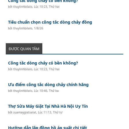
Công tắc dòng chảy có bền không?
bởi
thuylinhbilalo
,
Lúc 10:23, Thứ hai
Tiêu chuẩn chọn công tắc dòng chảy đồng
bởi
thuylinhbilalo
,
1/8/26
ĐƯỢC QUAN TÂM
Công tắc dòng chảy có bền không?
bởi
thuylinhbilalo
,
Lúc 10:23, Thứ hai
Ưu điểm công tắc dòng chảy chính hãng
bởi
thuylinhbilalo
,
Lúc 10:46, Thứ ba
Thợ Sửa Máy Giặt Tại Nhà Hà Nội Uy Tín
bởi
suamaygiatsalat
,
Lúc 11:13, Thứ tư
Hướng dẫn lắp đồng hồ áp suất chi tiết