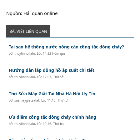
Nguồn: Hải quan online
BÀI VIẾT LIÊN QUAN
Tại sao hệ thống nước nóng cần công tắc dòng chảy?
bởi
thuylinhbilalo
,
Lúc 14:22 Hôm qua
Hướng dẫn lắp đồng hồ áp suất chi tiết
bởi
thuylinhbilalo
,
Lúc 12:07, Thứ sáu
Thợ Sửa Máy Giặt Tại Nhà Hà Nội Uy Tín
bởi
suamaygiatsalat
,
Lúc 11:13, Thứ tư
Ưu điểm công tắc dòng chảy chính hãng
bởi
thuylinhbilalo
,
Lúc 10:46, Thứ ba