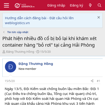
Đăng nhập
Đăng ký
Hướng dẫn cách đăng bài - Đặt câu hỏi lên
weblogistics.vn
Tin tức cập nhật
Phát hiện nhiều đồ cổ bị bỏ lại khi khám xét
container hàng "bỏ rơi" tại cảng Hải Phòng
T
N
Đặng Thương Hồng
15/5/20
h
g
r
à
Đặng Thương Hồng
e
y
Đ
a
g
New member
d
ử
s
i
t
15/5/20
#1
a
Ngày 13/5, Đội Kiểm soát chống buôn lậu miền Bắc- Đội 1
r
(Cục Điều tra chống buôn lậu, Tổng cục Hải quan) chủ trì,
t
e
phối hợp với Đội Kiểm soát hải quan Hải Phòng và Chi cục
r
Hải quan cửa khẩu cảng Hải Phòng khu vực 3 tiến hành