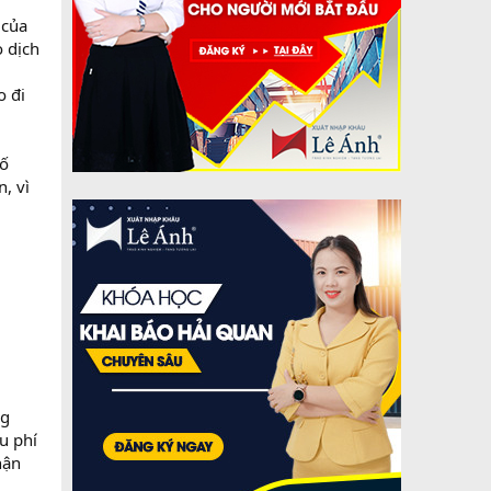
 của
o dịch
o đi
số
, vì
ng
u phí
hận