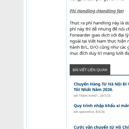
Phí Handling (Handling fee)
Thực ra phí handling này là d
phí này thì dễ nhưng để nói c
Forwarder giao dịch với đại l
ngoài tại Việt Nam thực hiện 
hành B/L, D/O cũng như các g
mục đích duy trì mạng lưới đại
BÀI VIẾT LIÊN QUAN
Chuyển Hàng Từ Hà Nội Đi 
Tốt Nhất Năm 2026.
bởi
Thành Vinh01
,
24/7/26
Quy trình nhập khẩu xi mă
bởi
opacontrol
,
8/4/26
Cước vận chuyển từ Hồ Chí