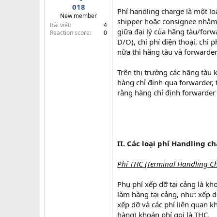
018
t
Phí handling charge là một lo
New member
e
shipper hoặc consignee nhằm 
Bài viết
4
r
giữa đại lý của hãng tàu/forw
Reaction score
0
D/O), chi phí điện thoại, chi
nữa thì hãng tàu và forwarder
Trên thị trường các hãng tàu 
hàng chỉ định qua forwarder, t
rằng hàng chỉ định forwarder
II. Các loại phí Handling c
Phí THC (Terminal Handling C
Phụ phí xếp dỡ tại cảng là kh
làm hàng tại cảng, như: xếp d
xếp dỡ và các phí liên quan k
hàng) khoản phí gọi là THC.