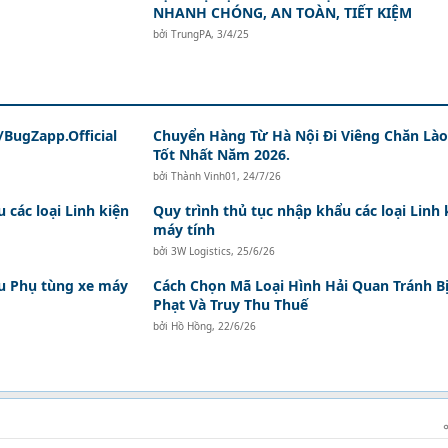
NHANH CHÓNG, AN TOÀN, TIẾT KIỆM
bởi
TrungPA
,
3/4/25
BugZapp.Official
Chuyển Hàng Từ Hà Nội Đi Viêng Chăn Lào
Tốt Nhất Năm 2026.
bởi
Thành Vinh01
,
24/7/26
 các loại Linh kiện
Quy trình thủ tục nhập khẩu các loại Linh 
máy tính
bởi
3W Logistics
,
25/6/26
ẩu Phụ tùng xe máy
Cách Chọn Mã Loại Hình Hải Quan Tránh B
Phạt Và Truy Thu Thuế
bởi
Hồ Hồng
,
22/6/26