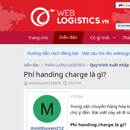
Diễn đàn
Trang chủ
Có gì mới
Thà
Hướng dẫn cách đăng bài - Đặt câu hỏi lên weblogis
Diễn đàn
THẢO LUẬN LOGISTICS
Quy trình xuất nhập
Phí handing charge là gì?
T
N
minhhuyen212018
17/7/18
h
g
r
à
17/7/18
e
y
M
a
g
Trong vận chuyển hàng hóa bằ
d
ử
chú ý đến. Bài viết này sẽ đi 
s
i
t
Phí handing charge là gì?
a
minhhuyen212
r