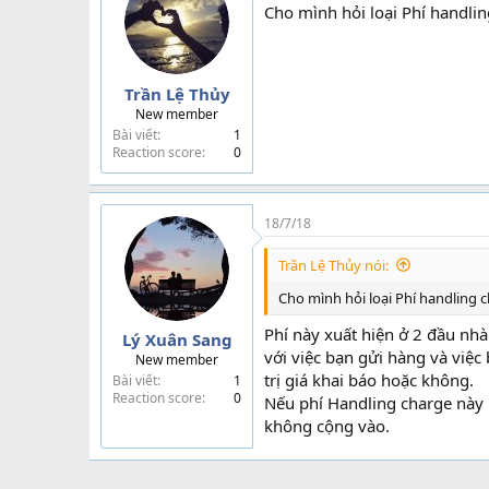
Cho mình hỏi loại Phí handlin
Trần Lệ Thủy
New member
Bài viết
1
Reaction score
0
18/7/18
Trần Lệ Thủy nói:
Cho mình hỏi loại Phí handling c
Phí này xuất hiện ở 2 đầu nh
Lý Xuân Sang
với việc bạn gửi hàng và việ
New member
trị giá khai báo hoặc không.
Bài viết
1
Reaction score
0
Nếu phí Handling charge này l
không cộng vào.