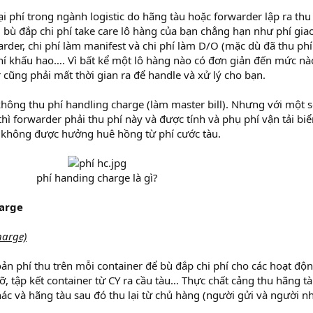
ại phí trong ngành logistic do hãng tàu hoặc forwarder lập ra thu
bù đắp chi phí take care lô hàng của bạn chẳng hạn như phí gia
arder, chi phí làm manifest và chi phí làm D/O (mặc dù đã thu phí
 phí khấu hao…. Vì bất kể một lô hàng nào có đơn giản đến mức nà
 cũng phải mất thời gian ra để handle và xử lý cho bạn.
không thu phí handling charge (làm master bill). Nhưng với một 
hì forwarder phải thu phí này và được tính và phụ phí vận tải biển
 không được hưởng huê hồng từ phí cước tàu.
phí handing charge là gì?​
harge
harge)
oản phí thu trên mỗi container để bù đắp chi phí cho các hoạt độ
ỡ, tập kết container từ CY ra cầu tàu… Thực chất cảng thu hãng tà
hác và hãng tàu sau đó thu lại từ chủ hàng (người gửi và người n