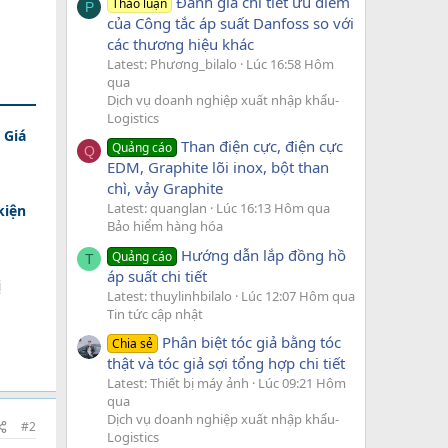
Đánh giá chi tiết ưu điểm
Thảo luận
P
của Công tắc áp suất Danfoss so với
các thương hiệu khác
Latest: Phương_bilalo
Lúc 16:58 Hôm
qua
Dịch vụ doanh nghiệp xuất nhập khẩu-
Logistics
 Giá
Than điện cực, điện cực
Quảng cáo
Q
EDM, Graphite lõi inox, bột than
chì, vảy Graphite
Latest: quanglan
Lúc 16:13 Hôm qua
kiện
Bảo hiểm hàng hóa
Hướng dẫn lắp đồng hồ
Quảng cáo
T
áp suất chi tiết
ị
Latest: thuylinhbilalo
Lúc 12:07 Hôm qua
Tin tức cập nhật
Phân biệt tóc giả bằng tóc
Chia sẻ
thật và tóc giả sợi tổng hợp chi tiết
Latest: Thiết bị máy ảnh
Lúc 09:21 Hôm
qua
Dịch vụ doanh nghiệp xuất nhập khẩu-
#2
Logistics