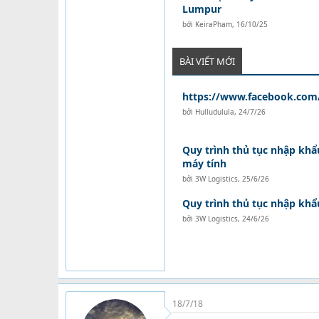
Lumpur
bởi
KeiraPham
,
16/10/25
BÀI VIẾT MỚI
https://www.facebook.com/
bởi
Hulludulula
,
24/7/26
Quy trình thủ tục nhập khẩu
máy tính
bởi
3W Logistics
,
25/6/26
Quy trình thủ tục nhập kh
bởi
3W Logistics
,
24/6/26
18/7/18