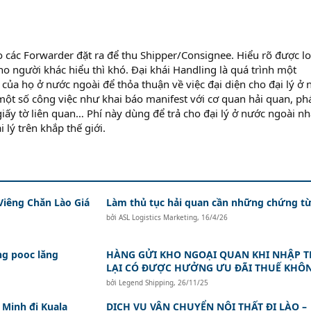
o các Forwarder đặt ra để thu Shipper/Consignee. Hiểu rõ được lo
ho người khác hiểu thì khó. Đại khái Handling là quá trình một
ý của họ ở nước ngoài để thỏa thuận về việc đại diện cho đại lý ở
một số công việc như khai báo manifest với cơ quan hải quan, ph
iấy tờ liên quan… Phí này dùng để trả cho đại lý ở nước ngoài n
 lý trên khắp thế giới.
Viêng Chăn Lào Giá
Làm thủ tục hải quan cần những chứng từ
bởi
ASL Logistics Marketing
,
16/4/26
ng pooc lăng
HÀNG GỬI KHO NGOẠI QUAN KHI NHẬP 
LẠI CÓ ĐƯỢC HƯỞNG ƯU ĐÃI THUẾ KHÔ
bởi
Legend Shipping
,
26/11/25
 Minh đi Kuala
DỊCH VỤ VẬN CHUYỂN NỘI THẤT ĐI LÀO –