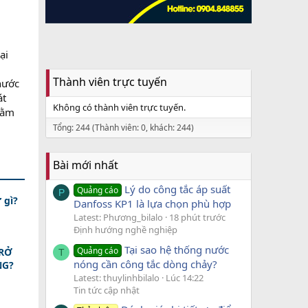
ại
Thành viên trực tuyến
 nước
át
Không có thành viên trực tuyến.
hằm
Tổng: 244 (Thành viên: 0, khách: 244)
Bài mới nhất
Lý do công tắc áp suất
Quảng cáo
P
 gì?
Danfoss KP1 là lựa chọn phù hợp
Latest: Phương_bilalo
18 phút trước
Định hướng nghề nghiệp
Tại sao hệ thống nước
Quảng cáo
TRỞ
T
nóng cần công tắc dòng chảy?
NG?
Latest: thuylinhbilalo
Lúc 14:22
Tin tức cập nhật