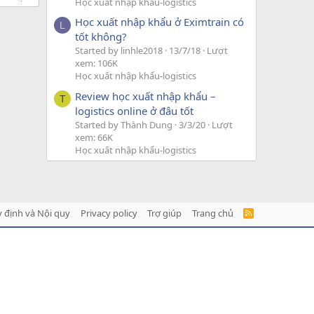
Học xuất nhập khẩu-logistics
Học xuất nhập khẩu ở Eximtrain có
L
tốt không?
Started by linhle2018
13/7/18
Lượt
xem: 106K
Học xuất nhập khẩu-logistics
Review học xuất nhập khẩu –
T
logistics online ở đâu tốt
Started by Thành Dung
3/3/20
Lượt
xem: 66K
Học xuất nhập khẩu-logistics
 định và Nội quy
Privacy policy
Trợ giúp
Trang chủ
R
S
S