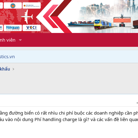
nh viên
tics.vn
 khẩu
ng đường biển có rất nhìu chi phí buộc các doanh nghiệp cần p
sâu vào nội dung Phí handling charge là gì? và các vấn đề liên qua