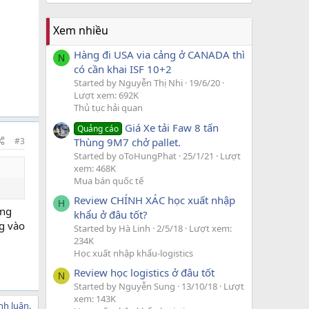
Xem nhiều
Hàng đi USA via cảng ở CANADA thì
N
có cần khai ISF 10+2
Started by Nguyễn Thị Nhi
19/6/20
Lượt xem: 692K
Thủ tục hải quan
Giá Xe tải Faw 8 tấn
Quảng cáo
#3
Thùng 9M7 chở pallet.
Started by oToHungPhat
25/1/21
Lượt
xem: 468K
Mua bán quốc tế
Review CHÍNH XÁC học xuất nhập
H
ứng
khẩu ở đâu tốt?
ng vào
Started by Hà Linh
2/5/18
Lượt xem:
234K
Học xuất nhập khẩu-logistics
Review học logistics ở đâu tốt
N
Started by Nguyễn Sung
13/10/18
Lượt
xem: 143K
nh luận.