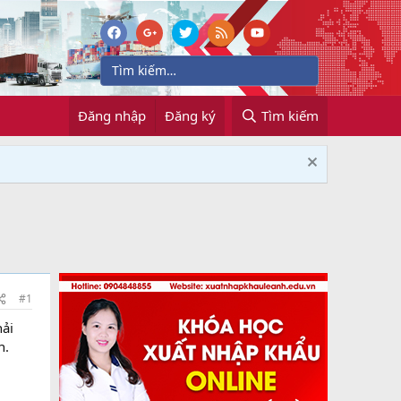
Đăng nhập
Đăng ký
Tìm kiếm
#1
hải
n.