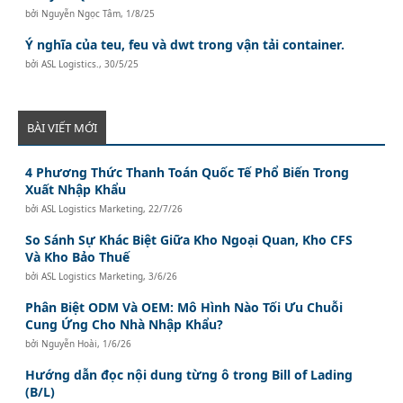
bởi
Nguyễn Ngọc Tâm
,
1/8/25
Ý nghĩa của teu, feu và dwt trong vận tải container.
bởi
ASL Logistics.
,
30/5/25
BÀI VIẾT MỚI
4 Phương Thức Thanh Toán Quốc Tế Phổ Biến Trong
Xuất Nhập Khẩu
bởi
ASL Logistics Marketing
,
22/7/26
So Sánh Sự Khác Biệt Giữa Kho Ngoại Quan, Kho CFS
Và Kho Bảo Thuế
bởi
ASL Logistics Marketing
,
3/6/26
Phân Biệt ODM Và OEM: Mô Hình Nào Tối Ưu Chuỗi
Cung Ứng Cho Nhà Nhập Khẩu?
bởi
Nguyễn Hoài
,
1/6/26
Hướng dẫn đọc nội dung từng ô trong Bill of Lading
(B/L)