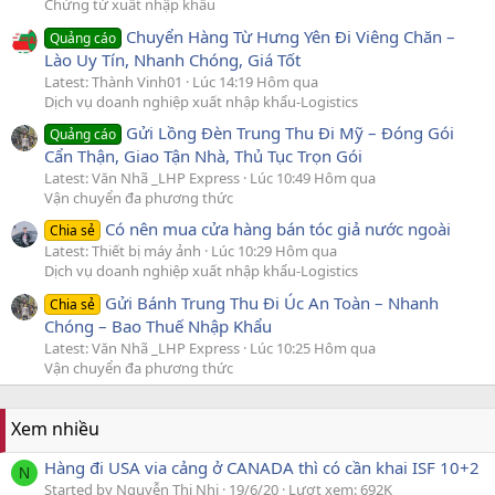
Chứng từ xuất nhập khẩu
Chuyển Hàng Từ Hưng Yên Đi Viêng Chăn –
Quảng cáo
Lào Uy Tín, Nhanh Chóng, Giá Tốt
Latest: Thành Vinh01
Lúc 14:19 Hôm qua
Dịch vụ doanh nghiệp xuất nhập khẩu-Logistics
Gửi Lồng Đèn Trung Thu Đi Mỹ – Đóng Gói
Quảng cáo
Cẩn Thận, Giao Tận Nhà, Thủ Tục Trọn Gói
Latest: Văn Nhã _LHP Express
Lúc 10:49 Hôm qua
Vận chuyển đa phương thức
Có nên mua cửa hàng bán tóc giả nước ngoài
Chia sẻ
Latest: Thiết bị máy ảnh
Lúc 10:29 Hôm qua
Dịch vụ doanh nghiệp xuất nhập khẩu-Logistics
Gửi Bánh Trung Thu Đi Úc An Toàn – Nhanh
Chia sẻ
Chóng – Bao Thuế Nhập Khẩu
Latest: Văn Nhã _LHP Express
Lúc 10:25 Hôm qua
Vận chuyển đa phương thức
Xem nhiều
Hàng đi USA via cảng ở CANADA thì có cần khai ISF 10+2
N
Started by Nguyễn Thị Nhi
19/6/20
Lượt xem: 692K