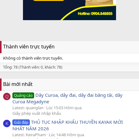
Thành viên trực tuyến
Không có thành viên trực tuyến.
Tổng: 78 (Thành viên: 0, khách: 78)
Bài mới nhất
Dây Curoa, dây đai, dây đai băng tải, dây
Quảng cáo
Q
Curoa Megadyne
Latest: quanglan
Lúc 15:03 Hôm qua
Giấy phép xuất nhập khẩu
THỦ TỤC NHẬP KHẨU THUYỀN KAYAK MỚI
Giải đáp
K
NHẤT NĂM 2026
Latest: KeiraPham
Lúc 14:48 Hôm qua