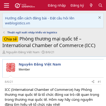
Đăng nhập
Đăng ký
Hướng dẫn cách đăng bài - Đặt câu hỏi lên
weblogistics.vn
Thuật ngữ xuất nhập khẩu và logistics
Phòng thương mại quốc tế –
Chia sẻ
International Chamber of Commerce (ICC)
T
N
Nguyên Đăng Việt Nam
8/6/21
h
g
r
à
Nguyên Đăng Việt Nam
e
y
a
g
Member
d
ử
s
i
t
8/6/21
#1
a
ICC (International Chamber of Commerce) hay Phòng
r
thương mại quốc tế là tổ chức đóng vai trò rất quan trọng
t
e
trong thương mại quốc tế. Hôm nay hãy cùng nguyên
r
đăng tìm hiểu về tổ chức này nhé!