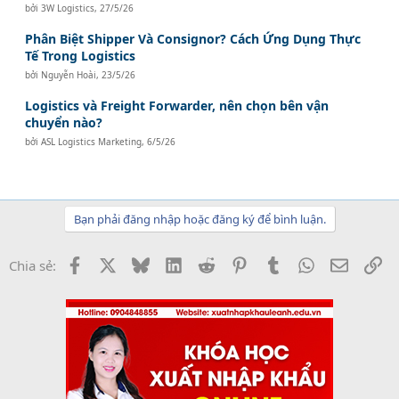
bởi
3W Logistics
,
27/5/26
Phân Biệt Shipper Và Consignor? Cách Ứng Dụng Thực
Tế Trong Logistics
bởi
Nguyễn Hoài
,
23/5/26
Logistics và Freight Forwarder, nên chọn bên vận
chuyển nào?
bởi
ASL Logistics Marketing
,
6/5/26
Bạn phải đăng nhập hoặc đăng ký để bình luận.
Facebook
X
Bluesky
LinkedIn
Reddit
Pinterest
Tumblr
WhatsApp
Email
Li
Chia sẻ: