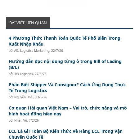
BÀI VIẾT LIÊN QUAN
4 Phương Thức Thanh Toán Quốc Tế Phổ Biến Trong
Xuất Nhập Khẩu
bởi
ASL Logistics Marketing
,
22/7/26
Hướng dẫn đọc nội dung từng ô trong Bill of Lading
(B/L)
bởi
3W Logistics
,
27/5/26
Phân Biệt Shipper Và Consignor? Cách Ứng Dụng Thực
Tế Trong Logistics
bởi
Nguyễn Hoài
,
23/5/26
Cơ quan Hải quan Việt Nam – Vai trò, chức năng và mô
hình hoạt động hiện nay
bởi
Nhân Vũ
,
7/2/26
LCL Là Gì? Toàn Bộ Kiến Thức Về Hàng LCL Trong Vận
Chuyển Quốc Tế