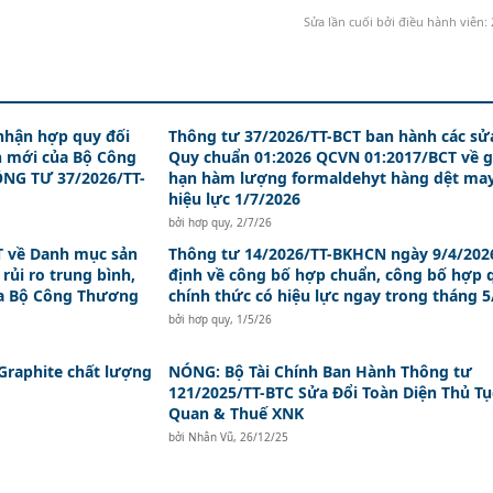
Sửa lần cuối bởi điều hành viên:
nhận hợp quy đối
Thông tư 37/2026/TT-BCT ban hành các sử
n mới của Bộ Công
Quy chuẩn 01:2026 QCVN 01:2017/BCT về g
NG TƯ 37/2026/TT-
hạn hàm lượng formaldehyt hàng dệt ma
hiệu lực 1/7/2026
bởi
hơp quy
,
2/7/26
T về Danh mục sản
Thông tư 14/2026/TT-BKHCN ngày 9/4/202
ủi ro trung bình,
định về công bố hợp chuẩn, công bố hợp 
ủa Bộ Công Thương
chính thức có hiệu lực ngay trong tháng 5
bởi
hơp quy
,
1/5/26
 Graphite chất lượng
NÓNG: Bộ Tài Chính Ban Hành Thông tư
121/2025/TT-BTC Sửa Đổi Toàn Diện Thủ Tụ
Quan & Thuế XNK
bởi
Nhân Vũ
,
26/12/25