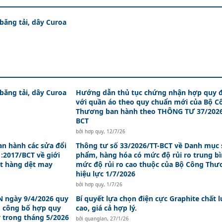
 băng tải, dây Curoa
 băng tải, dây Curoa
Hướng dẫn thủ tục chứng nhận hợp quy đ
với quần áo theo quy chuẩn mới của Bộ C
Thương ban hành theo THÔNG TƯ 37/2026
BCT
bởi
hơp quy
,
12/7/26
an hành các sửa đổi
Thông tư số 33/2026/TT-BCT về Danh mục 
:2017/BCT về giới
phẩm, hàng hóa có mức độ rủi ro trung bì
t hàng dệt may
mức độ rủi ro cao thuộc của Bộ Công Th
hiệu lực 1/7/2026
bởi
hơp quy
,
1/7/26
 ngày 9/4/2026 quy
Bí quyết lựa chọn điện cực Graphite chất 
, công bố hợp quy
cao, giá cả hợp lý.
y trong tháng 5/2026
bởi
quanglan
,
27/1/26