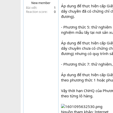
New member
t
Áp dụng để thực hiện cấp Gi
Bài viết
1
e
dây chuyền đã có chứng chỉ 
Reaction score
0
r
đương).
- Phương thức 5: thử nghiệm 
nghiệm mẫu lấy tại nơi sản xu
Áp dụng để thực hiện cấp Gi
dây chuyền chưa có chứng ch
đương) nhưng có quy trình sả
- Phương thức 7: thử nghiệm,
Áp dụng để thực hiện cấp Gi
theo phương thức 1 hoặc phư
Vậy thời hạn CNHQ của Phươn
theo từng lô hàng.
Nguồn tham khảo: Internet