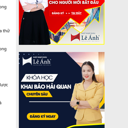
rong
a thử
rong
được
à