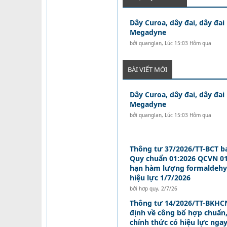
Dây Curoa, dây đai, dây đai
Megadyne
bởi
quanglan
,
Lúc 15:03 Hôm qua
BÀI VIẾT MỚI
Dây Curoa, dây đai, dây đai
Megadyne
bởi
quanglan
,
Lúc 15:03 Hôm qua
Thông tư 37/2026/TT-BCT b
Quy chuẩn 01:2026 QCVN 01
hạn hàm lượng formaldehy
hiệu lực 1/7/2026
bởi
hơp quy
,
2/7/26
Thông tư 14/2026/TT-BKHCN
định về công bố hợp chuẩn
chính thức có hiệu lực nga