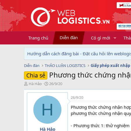
Diễn đàn
Trang chủ
Có gì mới
Thà
Hướng dẫn cách đăng bài - Đặt câu hỏi lên weblogis
Diễn đàn
THẢO LUẬN LOGISTICS
Giấy phép xuất nhập
Phương thức chứng nhận
Chia sẻ
T
N
Hà Hảo
26/9/20
h
g
r
à
26/9/20
e
y
H
a
g
Phương thức chứng nhận hợp
d
ử
phương thức chứng nhận quy 
s
i
t
- Phương thức 1: thử nghiệm 
a
Hà Hảo
r