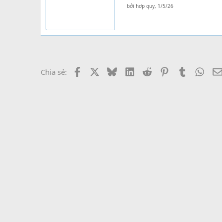
bởi
hơp quy
,
1/5/26
Facebook
X
Bluesky
LinkedIn
Reddit
Pinterest
Tumblr
What
Chia sẻ: