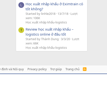
Học xuất nhập khẩu ở Eximtrain có
L
tốt không?
Started by linhle2018
13/7/18
Lượt
xem: 106K
Học xuất nhập khẩu-logistics
Review học xuất nhập khẩu –
T
logistics online ở đâu tốt
Started by Thành Dung
3/3/20
Lượt
xem: 66K
Học xuất nhập khẩu-logistics
 định và Nội quy
Privacy policy
Trợ giúp
Trang chủ
R
S
S