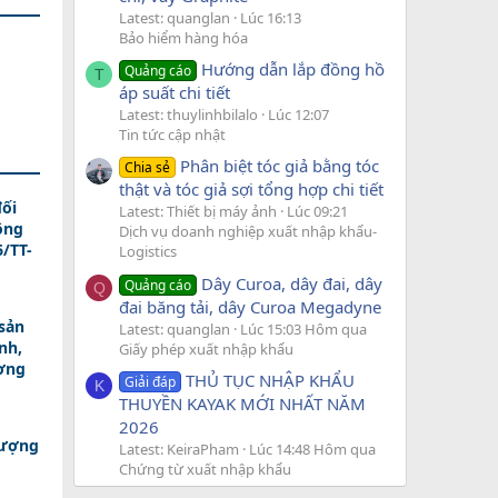
Latest: quanglan
Lúc 16:13
Bảo hiểm hàng hóa
Hướng dẫn lắp đồng hồ
Quảng cáo
T
áp suất chi tiết
Latest: thuylinhbilalo
Lúc 12:07
Tin tức cập nhật
Phân biệt tóc giả bằng tóc
Chia sẻ
thật và tóc giả sợi tổng hợp chi tiết
ối
Latest: Thiết bị máy ảnh
Lúc 09:21
ông
Dịch vụ doanh nghiệp xuất nhập khẩu-
/TT-
Logistics
Dây Curoa, dây đai, dây
Quảng cáo
Q
đai băng tải, dây Curoa Megadyne
sản
Latest: quanglan
Lúc 15:03 Hôm qua
nh,
Giấy phép xuất nhập khẩu
ương
THỦ TỤC NHẬP KHẨU
Giải đáp
K
THUYỀN KAYAK MỚI NHẤT NĂM
2026
lượng
Latest: KeiraPham
Lúc 14:48 Hôm qua
Chứng từ xuất nhập khẩu