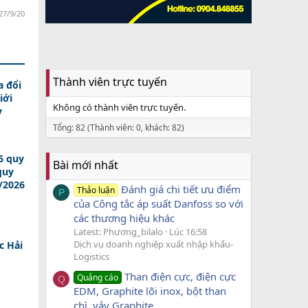
27/9/20
Thành viên trực tuyến
a đổi
iới
Không có thành viên trực tuyến.
y
Tổng: 82 (Thành viên: 0, khách: 82)
6 quy
Bài mới nhất
quy
/2026
Đánh giá chi tiết ưu điểm
Thảo luận
P
của Công tắc áp suất Danfoss so với
các thương hiệu khác
Latest: Phương_bilalo
Lúc 16:58
Dịch vụ doanh nghiệp xuất nhập khẩu-
c Hải
Logistics
Than điện cực, điện cực
Quảng cáo
Q
EDM, Graphite lõi inox, bột than
chì, vảy Graphite