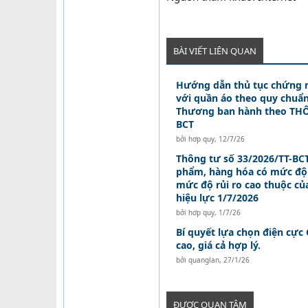
BÀI VIẾT LIÊN QUAN
Hướng dẫn thủ tục chứng 
với quần áo theo quy chuẩ
Thương ban hành theo THÔ
BCT
bởi
hơp quy
,
12/7/26
Thông tư số 33/2026/TT-BC
phẩm, hàng hóa có mức độ r
mức độ rủi ro cao thuộc c
hiệu lực 1/7/2026
bởi
hơp quy
,
1/7/26
Bí quyết lựa chọn điện cực
cao, giá cả hợp lý.
bởi
quanglan
,
27/1/26
ĐƯỢC QUAN TÂM