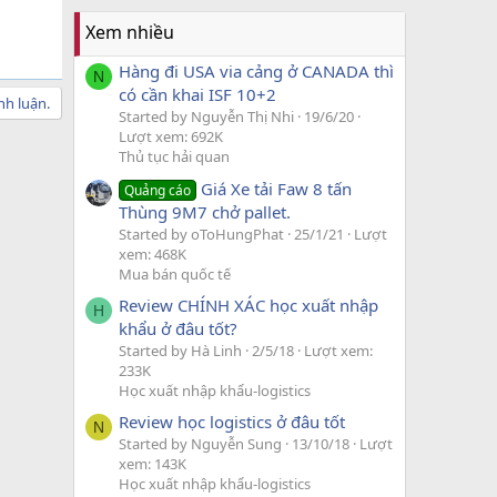
Xem nhiều
Hàng đi USA via cảng ở CANADA thì
N
có cần khai ISF 10+2
nh luận.
Started by Nguyễn Thị Nhi
19/6/20
Lượt xem: 692K
Thủ tục hải quan
Giá Xe tải Faw 8 tấn
Quảng cáo
Thùng 9M7 chở pallet.
Started by oToHungPhat
25/1/21
Lượt
xem: 468K
Mua bán quốc tế
Review CHÍNH XÁC học xuất nhập
H
khẩu ở đâu tốt?
Started by Hà Linh
2/5/18
Lượt xem:
233K
Học xuất nhập khẩu-logistics
Review học logistics ở đâu tốt
N
Started by Nguyễn Sung
13/10/18
Lượt
xem: 143K
Học xuất nhập khẩu-logistics