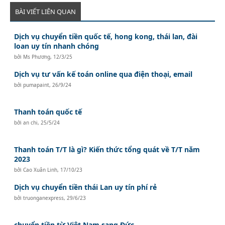
BÀI VIẾT LIÊN QUAN
Dịch vụ chuyển tiền quốc tế, hong kong, thái lan, đài
loan uy tín nhanh chóng
bởi
Ms Phương
,
12/3/25
Dịch vụ tư vấn kế toán online qua điện thoại, email
bởi
pumapaint
,
26/9/24
Thanh toán quốc tế
bởi
an chi
,
25/5/24
Thanh toán T/T là gì? Kiến thức tổng quát về T/T năm
2023
bởi
Cao Xuân Linh
,
17/10/23
Dịch vụ chuyển tiền thái Lan uy tín phí rẻ
bởi
truonganexpress
,
29/6/23
chuyển tiền từ Việt Nam sang Đức