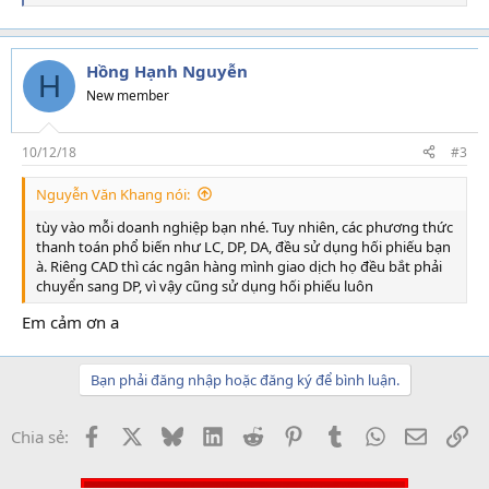
e
a
c
t
Hồng Hạnh Nguyễn
H
i
New member
o
n
s
10/12/18
#3
:
Nguyễn Văn Khang nói:
tùy vào mỗi doanh nghiệp bạn nhé. Tuy nhiên, các phương thức
thanh toán phổ biến như LC, DP, DA, đều sử dụng hối phiếu bạn
à. Riêng CAD thì các ngân hàng mình giao dịch họ đều bắt phải
chuyển sang DP, vì vậy cũng sử dụng hối phiếu luôn
Em cảm ơn a
Bạn phải đăng nhập hoặc đăng ký để bình luận.
Facebook
X
Bluesky
LinkedIn
Reddit
Pinterest
Tumblr
WhatsApp
Email
Li
Chia sẻ: