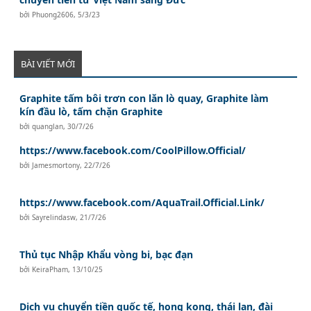
bởi
Phuong2606
,
5/3/23
BÀI VIẾT MỚI
Graphite tấm bôi trơn con lăn lò quay, Graphite làm
kín đầu lò, tấm chặn Graphite
bởi
quanglan
,
30/7/26
https://www.facebook.com/CoolPillow.Official/
bởi
Jamesmortony
,
22/7/26
https://www.facebook.com/AquaTrail.Official.Link/
bởi
Sayrelindasw
,
21/7/26
Thủ tục Nhập Khẩu vòng bi, bạc đạn
bởi
KeiraPham
,
13/10/25
Dịch vụ chuyển tiền quốc tế, hong kong, thái lan, đài