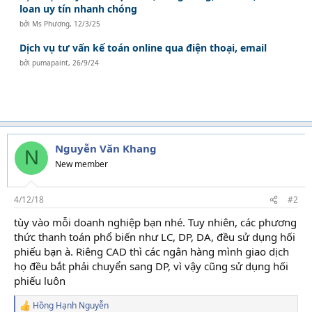
loan uy tín nhanh chóng
bởi
Ms Phương
,
12/3/25
Dịch vụ tư vấn kế toán online qua điện thoại, email
bởi
pumapaint
,
26/9/24
Nguyễn Văn Khang
N
New member
4/12/18
#2
tùy vào mỗi doanh nghiệp bạn nhé. Tuy nhiên, các phương
thức thanh toán phổ biến như LC, DP, DA, đều sử dụng hối
phiếu bạn à. Riêng CAD thì các ngân hàng mình giao dịch
họ đều bắt phải chuyển sang DP, vì vậy cũng sử dụng hối
phiếu luôn
Hồng Hạnh Nguyễn
R