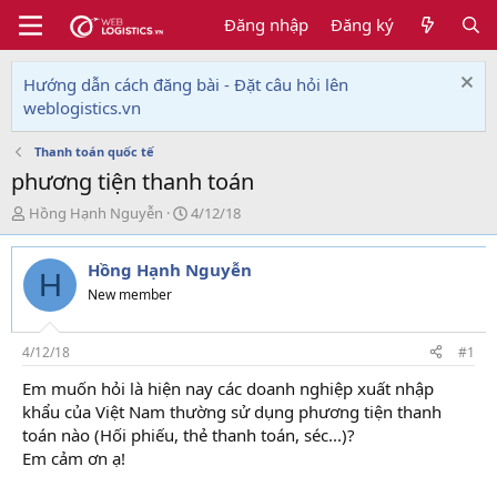
Đăng nhập
Đăng ký
Hướng dẫn cách đăng bài - Đặt câu hỏi lên
weblogistics.vn
Thanh toán quốc tế
phương tiện thanh toán
T
N
Hồng Hạnh Nguyễn
4/12/18
h
g
r
à
Hồng Hạnh Nguyễn
e
y
H
a
g
New member
d
ử
s
i
t
4/12/18
#1
a
Em muốn hỏi là hiện nay các doanh nghiệp xuất nhập
r
khẩu của Việt Nam thường sử dụng phương tiện thanh
t
e
toán nào (Hối phiếu, thẻ thanh toán, séc...)?
r
Em cảm ơn ạ!