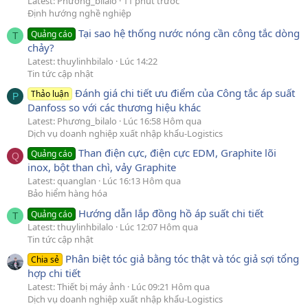
Latest: Phương_bilalo
11 phút trước
Định hướng nghề nghiệp
Tại sao hệ thống nước nóng cần công tắc dòng
Quảng cáo
T
chảy?
Latest: thuylinhbilalo
Lúc 14:22
Tin tức cập nhật
Đánh giá chi tiết ưu điểm của Công tắc áp suất
Thảo luận
P
Danfoss so với các thương hiệu khác
Latest: Phương_bilalo
Lúc 16:58 Hôm qua
Dịch vụ doanh nghiệp xuất nhập khẩu-Logistics
Than điện cực, điện cực EDM, Graphite lõi
Quảng cáo
Q
inox, bột than chì, vảy Graphite
Latest: quanglan
Lúc 16:13 Hôm qua
Bảo hiểm hàng hóa
Hướng dẫn lắp đồng hồ áp suất chi tiết
Quảng cáo
T
Latest: thuylinhbilalo
Lúc 12:07 Hôm qua
Tin tức cập nhật
Phân biệt tóc giả bằng tóc thật và tóc giả sợi tổng
Chia sẻ
hợp chi tiết
Latest: Thiết bị máy ảnh
Lúc 09:21 Hôm qua
Dịch vụ doanh nghiệp xuất nhập khẩu-Logistics