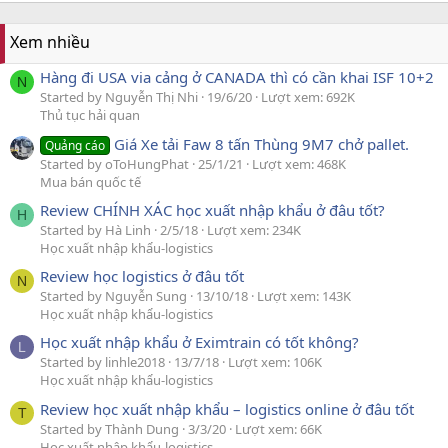
Xem nhiều
Hàng đi USA via cảng ở CANADA thì có cần khai ISF 10+2
N
Started by Nguyễn Thị Nhi
19/6/20
Lượt xem: 692K
Thủ tục hải quan
Giá Xe tải Faw 8 tấn Thùng 9M7 chở pallet.
Quảng cáo
Started by oToHungPhat
25/1/21
Lượt xem: 468K
Mua bán quốc tế
Review CHÍNH XÁC học xuất nhập khẩu ở đâu tốt?
H
Started by Hà Linh
2/5/18
Lượt xem: 234K
Học xuất nhập khẩu-logistics
Review học logistics ở đâu tốt
N
Started by Nguyễn Sung
13/10/18
Lượt xem: 143K
Học xuất nhập khẩu-logistics
Học xuất nhập khẩu ở Eximtrain có tốt không?
L
Started by linhle2018
13/7/18
Lượt xem: 106K
Học xuất nhập khẩu-logistics
Review học xuất nhập khẩu – logistics online ở đâu tốt
T
Started by Thành Dung
3/3/20
Lượt xem: 66K
Học xuất nhập khẩu-logistics