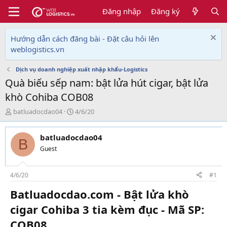
Đăng nhập
Đăng ký
Hướng dẫn cách đăng bài - Đặt câu hỏi lên
weblogistics.vn
Dịch vụ doanh nghiệp xuất nhập khẩu-Logistics
Quà biếu sếp nam: bật lửa hút cigar, bật lửa
khò Cohiba COB08
T
N
batluadocdao04
4/6/20
h
g
r
à
batluadocdao04
e
y
B
a
g
Guest
d
ử
s
i
t
4/6/20
#1
a
Batluadocdao.com - Bật lửa khò
r
t
cigar Cohiba 3 tia kèm đục - Mã SP:
e
r
COB08