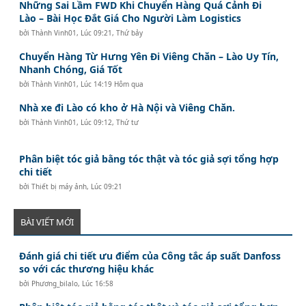
Những Sai Lầm FWD Khi Chuyển Hàng Quá Cảnh Đi
Lào – Bài Học Đắt Giá Cho Người Làm Logistics
bởi
Thành Vinh01
,
Lúc 09:21, Thứ bảy
Chuyển Hàng Từ Hưng Yên Đi Viêng Chăn – Lào Uy Tín,
Nhanh Chóng, Giá Tốt
bởi
Thành Vinh01
,
Lúc 14:19 Hôm qua
Nhà xe đi Lào có kho ở Hà Nội và Viêng Chăn.
bởi
Thành Vinh01
,
Lúc 09:12, Thứ tư
Phân biệt tóc giả bằng tóc thật và tóc giả sợi tổng hợp
chi tiết
bởi
Thiết bị máy ảnh
,
Lúc 09:21
BÀI VIẾT MỚI
Đánh giá chi tiết ưu điểm của Công tắc áp suất Danfoss
so với các thương hiệu khác
bởi
Phương_bilalo
,
Lúc 16:58