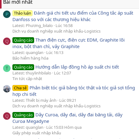
Bài mới nhất
Đánh giá chi tiết ưu điểm của Công tắc áp suất
Thảo luận
P
Danfoss so với các thương hiệu khác
Latest: Phương_bilalo
Lúc 16:58
Dịch vụ doanh nghiệp xuất nhập khẩu-Logistics
Than điện cực, điện cực EDM, Graphite lõi
Quảng cáo
Q
inox, bột than chì, vảy Graphite
Latest: quanglan
Lúc 16:13
Bảo hiểm hàng hóa
Hướng dẫn lắp đồng hồ áp suất chi tiết
Quảng cáo
T
Latest: thuylinhbilalo
Lúc 12:07
Tin tức cập nhật
Phân biệt tóc giả bằng tóc thật và tóc giả sợi tổng
Chia sẻ
hợp chi tiết
Latest: Thiết bị máy ảnh
Lúc 09:21
Dịch vụ doanh nghiệp xuất nhập khẩu-Logistics
Dây Curoa, dây đai, dây đai băng tải, dây
Quảng cáo
Q
Curoa Megadyne
Latest: quanglan
Lúc 15:03 Hôm qua
Giấy phép xuất nhập khẩu