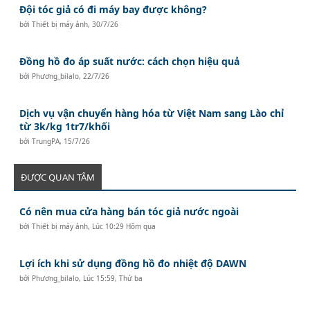
Đội tóc giả có đi máy bay được không?
bởi
Thiết bị máy ảnh
,
30/7/26
Đồng hồ đo áp suất nước: cách chọn hiệu quả
bởi
Phương_bilalo
,
22/7/26
Dịch vụ vận chuyển hàng hóa từ Việt Nam sang Lào chỉ
từ 3k/kg 1tr7/khối
bởi
TrungPA
,
15/7/26
ĐƯỢC QUAN TÂM
Có nên mua cửa hàng bán tóc giả nước ngoài
bởi
Thiết bị máy ảnh
,
Lúc 10:29 Hôm qua
Lợi ích khi sử dụng đồng hồ đo nhiệt độ DAWN
bởi
Phương_bilalo
,
Lúc 15:59, Thứ ba