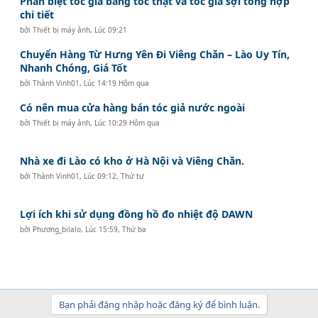
Phân biệt tóc giả bằng tóc thật và tóc giả sợi tổng hợp
chi tiết
bởi
Thiết bị máy ảnh
,
Lúc 09:21
Chuyển Hàng Từ Hưng Yên Đi Viêng Chăn – Lào Uy Tín,
Nhanh Chóng, Giá Tốt
bởi
Thành Vinh01
,
Lúc 14:19 Hôm qua
Có nên mua cửa hàng bán tóc giả nước ngoài
bởi
Thiết bị máy ảnh
,
Lúc 10:29 Hôm qua
Nhà xe đi Lào có kho ở Hà Nội và Viêng Chăn.
bởi
Thành Vinh01
,
Lúc 09:12, Thứ tư
Lợi ích khi sử dụng đồng hồ đo nhiệt độ DAWN
bởi
Phương_bilalo
,
Lúc 15:59, Thứ ba
Bạn phải đăng nhập hoặc đăng ký để bình luận.