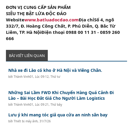
ĐƠN VỊ CUNG CẤP SẢN PHẨM
SIÊU THỊ BẬT LỬA ĐỘC ĐÁO
Website
www.batluadocdao.com
Địa chỉSố 4, ngõ
332/7, Đ. Hoàng Công Chất, P. Phú Diễn, Q. Bắc Từ
Liêm, TP. Hà NộiĐiện thoại 0988 00 11 31 - 0859 260
666
BÀI VIẾT LIÊN QUAN
Nhà xe đi Lào có kho ở Hà Nội và Viêng Chăn.
bởi
Thành Vinh01
,
Lúc 09:12, Thứ tư
Những Sai Lầm FWD Khi Chuyển Hàng Quá Cảnh Đi
Lào – Bài Học Đắt Giá Cho Người Làm Logistics
bởi
Thành Vinh01
,
Lúc 09:21, Thứ bảy
Lưu ý khi mang tóc giả qua cửa an ninh sân bay
bởi
Thiết bị máy ảnh
,
31/7/26