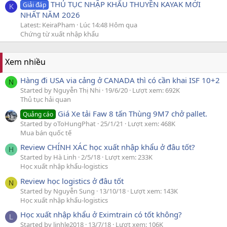
THỦ TỤC NHẬP KHẨU THUYỀN KAYAK MỚI
Giải đáp
K
NHẤT NĂM 2026
Latest: KeiraPham
Lúc 14:48 Hôm qua
Chứng từ xuất nhập khẩu
Xem nhiều
Hàng đi USA via cảng ở CANADA thì có cần khai ISF 10+2
N
Started by Nguyễn Thị Nhi
19/6/20
Lượt xem: 692K
Thủ tục hải quan
Giá Xe tải Faw 8 tấn Thùng 9M7 chở pallet.
Quảng cáo
Started by oToHungPhat
25/1/21
Lượt xem: 468K
Mua bán quốc tế
Review CHÍNH XÁC học xuất nhập khẩu ở đâu tốt?
H
Started by Hà Linh
2/5/18
Lượt xem: 233K
Học xuất nhập khẩu-logistics
Review học logistics ở đâu tốt
N
Started by Nguyễn Sung
13/10/18
Lượt xem: 143K
Học xuất nhập khẩu-logistics
Học xuất nhập khẩu ở Eximtrain có tốt không?
L
Started by linhle2018
13/7/18
Lượt xem: 106K