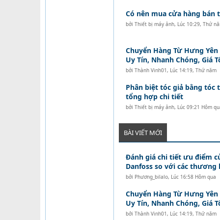
Có nên mua cửa hàng bán tó
bởi
Thiết bị máy ảnh
,
Lúc 10:29, Thứ n
Chuyển Hàng Từ Hưng Yên Đ
Uy Tín, Nhanh Chóng, Giá T
bởi
Thành Vinh01
,
Lúc 14:19, Thứ năm
Phân biệt tóc giả bằng tóc t
tổng hợp chi tiết
bởi
Thiết bị máy ảnh
,
Lúc 09:21 Hôm qu
BÀI VIẾT MỚI
Đánh giá chi tiết ưu điểm c
Danfoss so với các thương 
bởi
Phương_bilalo
,
Lúc 16:58 Hôm qua
Chuyển Hàng Từ Hưng Yên Đ
Uy Tín, Nhanh Chóng, Giá T
bởi
Thành Vinh01
,
Lúc 14:19, Thứ năm