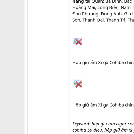
hãng
tại Quận: Ba Đình, Bắc
Hoàng Mai, Long Biên, Nam Từ
Đan Phượng, Đông Anh, Gia L
Sơn, Thanh Oai, Thanh Trì, T
Hộp giữ ẩm Xì gà Cohiba chí
Hộp giữ ẩm Xì gà Cohiba chí
Keyword: hop giu am cigar co
cohiba 50 dieu, hộp giữ ẩm xì