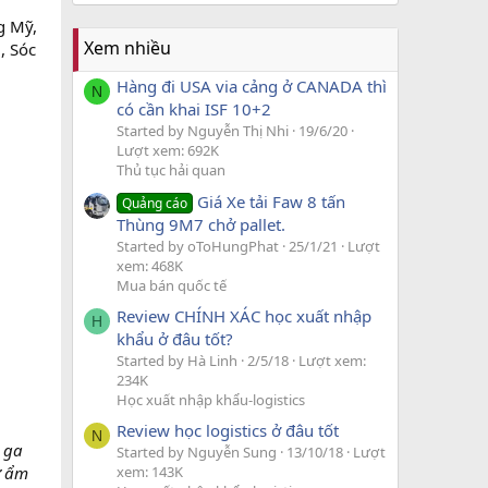
g Mỹ,
Xem nhiều
, Sóc
Hàng đi USA via cảng ở CANADA thì
N
có cần khai ISF 10+2
Started by Nguyễn Thị Nhi
19/6/20
Lượt xem: 692K
Thủ tục hải quan
Giá Xe tải Faw 8 tấn
Quảng cáo
Thùng 9M7 chở pallet.
Started by oToHungPhat
25/1/21
Lượt
xem: 468K
Mua bán quốc tế
Review CHÍNH XÁC học xuất nhập
H
khẩu ở đâu tốt?
Started by Hà Linh
2/5/18
Lượt xem:
234K
Học xuất nhập khẩu-logistics
Review học logistics ở đâu tốt
N
 ga
Started by Nguyễn Sung
13/10/18
Lượt
ữ ẩm
xem: 143K