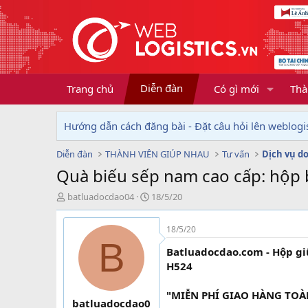
Diễn đàn
Trang chủ
Có gì mới
Thà
Hướng dẫn cách đăng bài - Đặt câu hỏi lên weblogis
Diễn đàn
THÀNH VIÊN GIÚP NHAU
Tư vấn
Quà biếu sếp nam cao cấp: hộp 
T
N
batluadocdao04
18/5/20
h
g
r
à
18/5/20
e
y
B
a
g
Batluadocdao.com - Hộp gi
d
ử
H524
s
i
t
"MIỄN PHÍ GIAO HÀNG TO
a
batluadocdao0
r