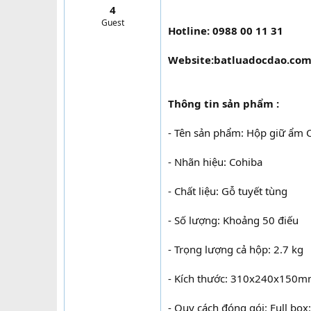
4
t
Guest
e
Hotline: 0988 00 11 31
r
Website:batluadocdao.co
Thông tin sản phẩm :
- Tên sản phẩm: Hộp giữ ẩm 
- Nhãn hiệu: Cohiba
- Chất liệu: Gỗ tuyết tùng
- Số lượng: Khoảng 50 điếu
- Trọng lượng cả hộp: 2.7 kg
- Kích thước: 310x240x150
- Quy cách đóng gói: Full box