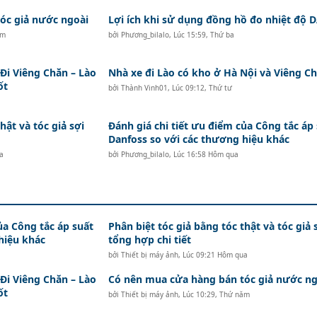
c giả nước ngoài
Lợi ích khi sử dụng đồng hồ đo nhiệt độ
ăm
bởi
Phương_bilalo
,
Lúc 15:59, Thứ ba
i Viêng Chăn – Lào
Nhà xe đi Lào có kho ở Hà Nội và Viêng Ch
ốt
bởi
Thành Vinh01
,
Lúc 09:12, Thứ tư
hật và tóc giả sợi
Đánh giá chi tiết ưu điểm của Công tắc áp
Danfoss so với các thương hiệu khác
a
bởi
Phương_bilalo
,
Lúc 16:58 Hôm qua
ủa Công tắc áp suất
Phân biệt tóc giả bằng tóc thật và tóc giả 
hiệu khác
tổng hợp chi tiết
bởi
Thiết bị máy ảnh
,
Lúc 09:21 Hôm qua
i Viêng Chăn – Lào
Có nên mua cửa hàng bán tóc giả nước ng
ốt
bởi
Thiết bị máy ảnh
,
Lúc 10:29, Thứ năm