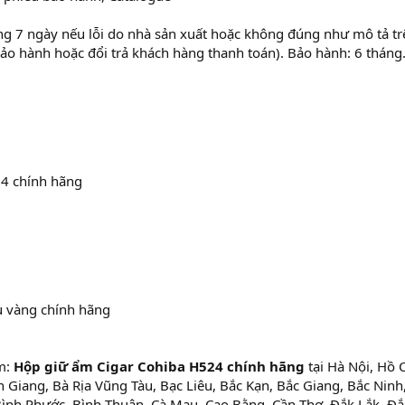
ng 7 ngày nếu lỗi do nhà sản xuất hoặc không đúng như mô tả tr
bảo hành hoặc đổi trả khách hàng thanh toán). Bảo hành: 6 tháng
4 chính hãng
 vàng chính hãng
m:
Hộp giữ ẩm Cigar Cohiba H524 chính hãng
tại Hà Nội, Hồ 
 Giang, Bà Rịa Vũng Tàu, Bạc Liêu, Bắc Kạn, Bắc Giang, Bắc Ninh
Bình Phước, Bình Thuận, Cà Mau, Cao Bằng, Cần Thơ, Đắk Lắk, Đắ