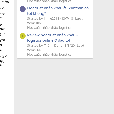
Học xuất nhập khẩu-logistics
ba màu
âu,
Học xuất nhập khẩu ở Eximtrain có
L
 hop
tốt không?
ẩm
Started by linhle2018
13/7/18
Lượt
ộp
xem: 106K
Học xuất nhập khẩu-logistics
 am
giữ
Review học xuất nhập khẩu –
T
giu
logistics online ở đâu tốt
da
Started by Thành Dung
3/3/20
Lượt
hụ
xem: 66K
Học xuất nhập khẩu-logistics
xì gà
ap,
à