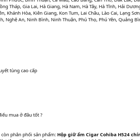
ồng Tháp, Gia Lai, Hà Giang, Hà Nam, Hà Tây, Hà Tĩnh, Hải Dươn
n, Khánh Hòa, Kiên Giang, Kon Tum, Lai Châu, Lào Cai, Lạng Sơn
, Nghệ An, Ninh Bình, Ninh Thuận, Phú Thọ, Phú Yên, Quảng Bì
uyết tùng cao cấp
iếu mua ở đâu tốt ?
còn phân phối sản phẩm:
Hộp giữ ẩm Cigar Cohiba H524 chí