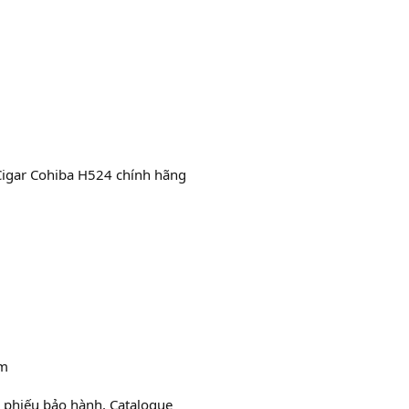
m
Cigar Cohiba H524 chính hãng
mm
: phiếu bảo hành, Catalogue