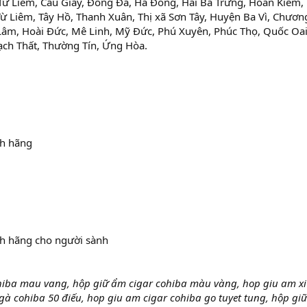
 Từ Liêm, Cầu Giấy, Đống Đa, Hà Đông, Hai Bà Trưng, Hoàn Kiếm,
 Liêm, Tây Hồ, Thanh Xuân, Thị xã Sơn Tây, Huyện Ba Vì, Chươn
âm, Hoài Đức, Mê Linh, Mỹ Đức, Phú Xuyên, Phúc Thọ, Quốc Oai
hạch Thất, Thường Tín, Ứng Hòa.
nh hãng
nh hãng cho người sành
hiba mau vang, hộp giữ ẩm cigar cohiba màu vàng, hop giu am xi
 gà cohiba 50 điếu, hop giu am cigar cohiba go tuyet tung, hộp gi