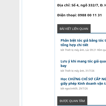
Địa chỉ: Số 4, ngõ 332/7, Đ.
Điện thoại: 0988 00 11 31
BÀI VIẾT LIÊN QUAN
Phân biệt tóc giả bằng tóc t
tổng hợp chi tiết
bởi
Thiết bị máy ảnh
,
Lúc 09:21 Hôm qu
Lưu ý khi mang tóc giả qua
bay
bởi
Thiết bị máy ảnh
,
31/7/26
Học CHỨNG CHỈ SƠ CẤP NG
giấy phép Kinh doanh vận 
bởi
ngoclinh09
,
29/7/26
ĐƯỢC QUAN TÂM