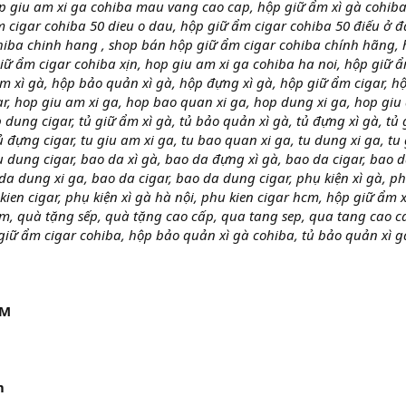
hop giu am xi ga cohiba mau vang cao cap, hộp giữ ẩm xì gà cohi
cigar cohiba 50 dieu o dau, hộp giữ ẩm cigar cohiba 50 điếu ở đ
hiba chinh hang , shop bán hộp giữ ẩm cigar cohiba chính hãng,
giữ ẩm cigar cohiba xịn, hop giu am xi ga cohiba ha noi, hộp giữ 
ẩm xì gà, hộp bảo quản xì gà, hộp đựng xì gà, hộp giữ ẩm cigar, h
r, hop giu am xi ga, hop bao quan xi ga, hop dung xi ga, hop giu
 dung cigar, tủ giữ ẩm xì gà, tủ bảo quản xì gà, tủ đựng xì gà, tủ 
ủ đựng cigar, tu giu am xi ga, tu bao quan xi ga, tu dung xi ga, tu 
u dung cigar, bao da xì gà, bao da đựng xì gà, bao da cigar, bao 
da dung xi ga, bao da cigar, bao da dung cigar, phụ kiện xì gà, p
 kien cigar, phụ kiện xì gà hà nội, phu kien cigar hcm, hộp giữ ẩm 
m, quà tặng sếp, quà tặng cao cấp, qua tang sep, qua tang cao c
giữ ẩm cigar cohiba, hộp bảo quản xì gà cohiba, tủ bảo quản xì g
ẨM
m