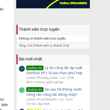
ên
.
Thành viên trực tuyến
Không có thành viên trực tuyến.
Tổng: 216 (Thành viên: 0, khách: 216)
Bài mới nhất
Lý do công tắc áp suất
Quảng cáo
P
Danfoss KP1 là lựa chọn phù hợp
Latest: Phương_bilalo
Lúc 15:58
Định hướng nghề nghiệp
Tại sao hệ thống nước
Quảng cáo
T
nóng cần công tắc dòng chảy?
Latest: thuylinhbilalo
Lúc 14:22
Chí
Tin tức cập nhật
, Bến
k