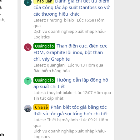
Đánh giá chi tiết ưu điểm
Thảo luận
P
g,
của Công tắc áp suất Danfoss so với
,
các thương hiệu khác
nh,
Latest: Phương_bilalo
Lúc 16:58 Hôm
qua
Dịch vụ doanh nghiệp xuất nhập khẩu-
Logistics
Than điện cực, điện cực
Quảng cáo
Q
EDM, Graphite lõi inox, bột than
chì, vảy Graphite
Latest: quanglan
Lúc 16:13 Hôm qua
Bảo hiểm hàng hóa
Hướng dẫn lắp đồng hồ
Quảng cáo
T
áp suất chi tiết
Latest: thuylinhbilalo
Lúc 12:07 Hôm qua
Tin tức cập nhật
Phân biệt tóc giả bằng tóc
Chia sẻ
thật và tóc giả sợi tổng hợp chi tiết
Latest: Thiết bị máy ảnh
Lúc 09:21 Hôm
qua
Dịch vụ doanh nghiệp xuất nhập khẩu-
nh
Logistics