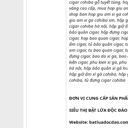
cigar cohiba gỗ tuyết tùng, 
vàng cao cấp, mua hop giu am 
shop ban hop giu am xi ga co
giu am xi ga cohiba xin, hộp 
cigar cohiba hà nội, hộp giữ 
bảo quản cigar, hộp đựng ciga
cigar, hop bao quan cigar, hop
ẩm cigar, tủ bảo quản cigar, t
am cigar, tu bao quan cigar, t
đựng cigar, bao da xi ga, bao 
kiện cigar, phu kien xi ga, phu
hà nội, hộp bảo quản xì gà hc
hộp giữ ẩm xì gà cohiba, hộp 
cohiba, tủ đựng cigar cohiba
ĐƠN VỊ CUNG CẤP SẢN PH
SIÊU THỊ BẬT LỬA ĐỘC ĐÁO
Website: batluadocdao.co