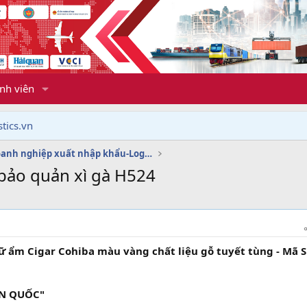
nh viên
tics.vn
Dịch vụ doanh nghiệp xuất nhập khẩu-Logistics
bảo quản xì gà H524
ữ ẩm Cigar Cohiba màu vàng chất liệu gỗ tuyết tùng - Mã S
ÀN QUỐC"