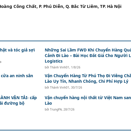
 Hoàng Công Chất, P. Phú Diễn, Q. Bắc Từ Liêm, TP. Hà Nội
hật và tóc giả sợi
Những Sai Lầm FWD Khi Chuyển Hàng Qu
Cảnh Đi Lào – Bài Học Đắt Giá Cho Người 
Logistics
a
bởi
Thành Vinh01
,
1/8/26
 cửa an ninh sân
Vận Chuyển Hàng Từ Phú Thọ Đi Viêng Ch
Lào Uy Tín, Nhanh Chóng, Chi Phí Hợp Lý
bởi
Thành Vinh01
,
30/7/26
ÀNH VẬN TẢI- cấp
Vận chuyển hàng nội thất từ Việt Nam sa
tải đường bộ
Lào
bởi
TrungPA
,
28/7/26