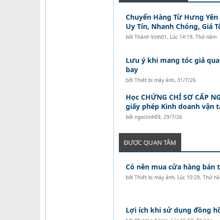
Chuyển Hàng Từ Hưng Yên Đ
Uy Tín, Nhanh Chóng, Giá T
bởi
Thành Vinh01
,
Lúc 14:19, Thứ năm
Lưu ý khi mang tóc giả qua
bay
bởi
Thiết bị máy ảnh
,
31/7/26
Học CHỨNG CHỈ SƠ CẤP NG
giấy phép Kinh doanh vận 
bởi
ngoclinh09
,
29/7/26
ĐƯỢC QUAN TÂM
Có nên mua cửa hàng bán tó
bởi
Thiết bị máy ảnh
,
Lúc 10:29, Thứ n
Lợi ích khi sử dụng đồng 