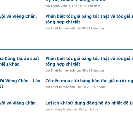
bởi
Thành Vinh01
,
Lúc 14:19, Thứ năm
Nội và Viêng Chăn.
Phân biệt tóc giả bằng tóc thật và tóc giả 
tổng hợp chi tiết
bởi
Thiết bị máy ảnh
,
Lúc 09:21 Hôm qua
ủa Công tắc áp suất
Phân biệt tóc giả bằng tóc thật và tóc giả 
hiệu khác
tổng hợp chi tiết
bởi
Thiết bị máy ảnh
,
Lúc 09:21 Hôm qua
i Viêng Chăn – Lào
Có nên mua cửa hàng bán tóc giả nước ng
ốt
bởi
Thiết bị máy ảnh
,
Lúc 10:29, Thứ năm
Nội và Viêng Chăn.
Lợi ích khi sử dụng đồng hồ đo nhiệt độ
bởi
Phương_bilalo
,
Lúc 15:59, Thứ ba