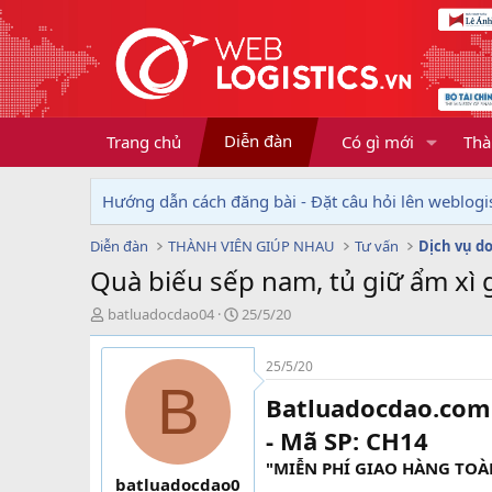
Diễn đàn
Trang chủ
Có gì mới
Thà
Hướng dẫn cách đăng bài - Đặt câu hỏi lên weblogis
Diễn đàn
THÀNH VIÊN GIÚP NHAU
Tư vấn
Quà biếu sếp nam, tủ giữ ẩm xì 
T
N
batluadocdao04
25/5/20
h
g
r
à
25/5/20
e
y
B
a
g
Batluadocdao.com 
d
ử
s
i
- Mã SP: CH14
t
"MIỄN PHÍ GIAO HÀNG TO
a
batluadocdao0
r