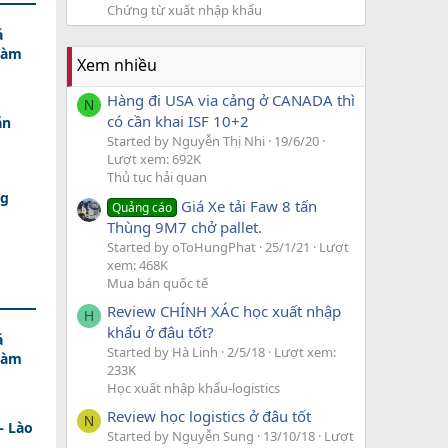
Chứng từ xuất nhập khẩu
á
Làm
Xem nhiều
Hàng đi USA via cảng ở CANADA thì
N
có cần khai ISF 10+2
ăn
Started by Nguyễn Thị Nhi
19/6/20
Lượt xem: 692K
Thủ tục hải quan
ng
Giá Xe tải Faw 8 tấn
Quảng cáo
Thùng 9M7 chở pallet.
Started by oToHungPhat
25/1/21
Lượt
xem: 468K
Mua bán quốc tế
Review CHÍNH XÁC học xuất nhập
H
khẩu ở đâu tốt?
á
Started by Hà Linh
2/5/18
Lượt xem:
Làm
233K
Học xuất nhập khẩu-logistics
Review học logistics ở đâu tốt
N
– Lào
Started by Nguyễn Sung
13/10/18
Lượt