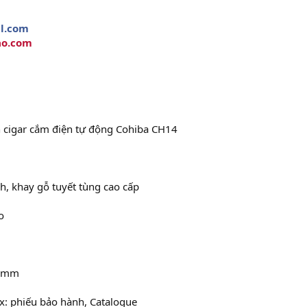
l.com
ao.com
 cigar cắm điện tự động Cohiba CH14
nh, khay gỗ tuyết tùng cao cấp
o
0mm
x: phiếu bảo hành, Catalogue