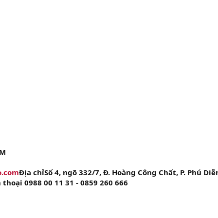
ẨM
o.com
Địa chỉSố 4, ngõ 332/7, Đ. Hoàng Công Chất, P. Phú Diễn
 thoại 0988 00 11 31 - 0859 260 666