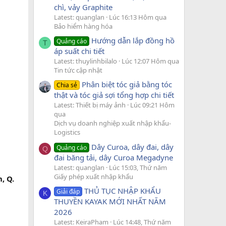
chì, vảy Graphite
Latest: quanglan
Lúc 16:13 Hôm qua
Bảo hiểm hàng hóa
Hướng dẫn lắp đồng hồ
Quảng cáo
T
áp suất chi tiết
Latest: thuylinhbilalo
Lúc 12:07 Hôm qua
Tin tức cập nhật
Phân biệt tóc giả bằng tóc
Chia sẻ
thật và tóc giả sợi tổng hợp chi tiết
Latest: Thiết bị máy ảnh
Lúc 09:21 Hôm
qua
Dịch vụ doanh nghiệp xuất nhập khẩu-
Logistics
Dây Curoa, dây đai, dây
Quảng cáo
Q
đai băng tải, dây Curoa Megadyne
Latest: quanglan
Lúc 15:03, Thứ năm
Giấy phép xuất nhập khẩu
, Q.
THỦ TỤC NHẬP KHẨU
Giải đáp
K
THUYỀN KAYAK MỚI NHẤT NĂM
2026
Latest: KeiraPham
Lúc 14:48, Thứ năm