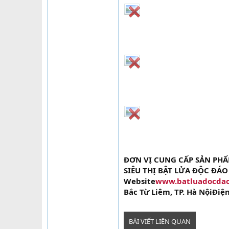
ĐƠN VỊ CUNG CẤP SẢN PH
SIÊU THỊ BẬT LỬA ĐỘC ĐÁO
Website
www.batluadocda
Bắc Từ Liêm, TP. Hà NộiĐiện
BÀI VIẾT LIÊN QUAN