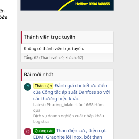
rên
 bảo
Thành viên trực tuyến
Không có thành viên trực tuyến.
Tổng: 62 (Thành viên: 0, khách: 62)
Bài mới nhất
Đánh giá chi tiết ưu điểm
Thảo luận
P
của Công tắc áp suất Danfoss so với
các thương hiệu khác
Latest: Phương_bilalo
Lúc 16:58 Hôm
qua
Dịch vụ doanh nghiệp xuất nhập khẩu-
Logistics
Than điện cực, điện cực
Quảng cáo
Q
EDM, Graphite lõi inox, bột than