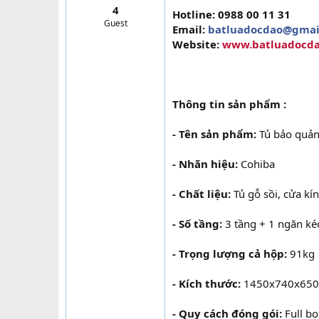
4
t
Hotline: 0988 00 11 31
Guest
e
Email:
batluadocdao@gmai
r
Website:
www.batluadocd
Thông tin sản phẩm :
- Tên sản phẩm:
Tủ bảo quản
- Nhãn hiệu:
Cohiba
- Chất liệu:
Tủ gỗ sồi, cửa kí
- Số tầng:
3 tầng + 1 ngăn ké
- Trọng lượng cả hộp:
91kg
- Kích thước:
1450x740x65
- Quy cách đóng gói:
Full bo