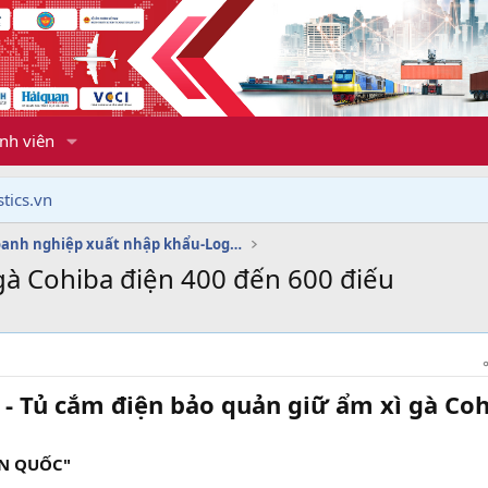
nh viên
tics.vn
Dịch vụ doanh nghiệp xuất nhập khẩu-Logistics
gà Cohiba điện 400 đến 600 điếu
- Tủ cắm điện bảo quản giữ ẩm xì gà Co
ÀN QUỐC"