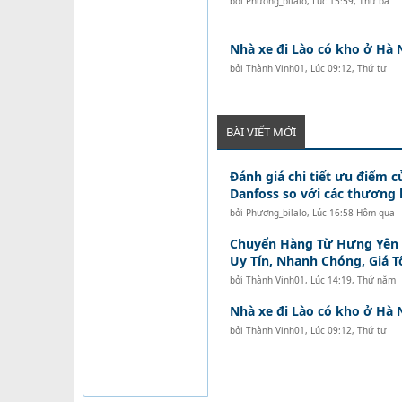
bởi
Phương_bilalo
,
Lúc 15:59, Thứ ba
Nhà xe đi Lào có kho ở Hà 
bởi
Thành Vinh01
,
Lúc 09:12, Thứ tư
BÀI VIẾT MỚI
Đánh giá chi tiết ưu điểm c
Danfoss so với các thương 
bởi
Phương_bilalo
,
Lúc 16:58 Hôm qua
Chuyển Hàng Từ Hưng Yên Đ
Uy Tín, Nhanh Chóng, Giá T
bởi
Thành Vinh01
,
Lúc 14:19, Thứ năm
Nhà xe đi Lào có kho ở Hà 
bởi
Thành Vinh01
,
Lúc 09:12, Thứ tư