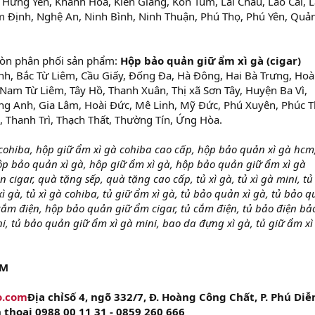
Hưng Yên, Khánh Hòa, Kiên Giang, Kon Tum, Lai Châu, Lào Cai, 
 Định, Nghệ An, Ninh Bình, Ninh Thuận, Phú Thọ, Phú Yên, Quả
òn phân phối sản phẩm:
Hộp bảo quản giữ ẩm xì gà (cigar)
ình, Bắc Từ Liêm, Cầu Giấy, Đống Đa, Hà Đông, Hai Bà Trưng, Ho
Nam Từ Liêm, Tây Hồ, Thanh Xuân, Thị xã Sơn Tây, Huyện Ba Vì,
 Anh, Gia Lâm, Hoài Đức, Mê Linh, Mỹ Đức, Phú Xuyên, Phúc T
, Thanh Trì, Thạch Thất, Thường Tín, Ứng Hòa.
cohiba, hộp giữ ẩm xì gà cohiba cao cấp, hộp bảo quản xì gà hc
ộp bảo quản xì gà, hộp giữ ẩm xì gà, hộp bảo quản giữ ẩm xì gà
n cigar, quà tặng sếp, quà tặng cao cấp, tủ xì gà, tủ xì gà mini, tủ
xì gà, tủ xì gà cohiba, tủ giữ ẩm xì gà, tủ bảo quản xì gà, tủ bảo 
 cắm điện, hộp bảo quản giữ ẩm cigar, tủ cắm điện, tủ bảo điện bả
ni, tủ bảo quản giữ ẩm xì gà mini, bao da đựng xì gà, tủ giữ ẩm xì
ẨM
o.com
Địa chỉSố 4, ngõ 332/7, Đ. Hoàng Công Chất, P. Phú Diễn
 thoại 0988 00 11 31 - 0859 260 666