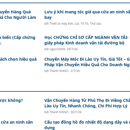
huyển Hàng Quá
Lưu ý khi mang tóc giả qua cửa an ninh s
Giá Cho Người Làm
bay
bởi
Thiết bị máy ảnh
,
Lúc 10:10, Thứ sáu
àu biển (Cấp chứng
Học CHỨNG CHỈ SƠ CẤP NGÀNH VẬN TẢI- 
.
giấy phép Kinh doanh vận tải đường bộ
bởi
ngoclinh09
,
29/7/26
cách chọn hiệu quả
Chuyển Máy Móc Đi Lào Uy Tín, Giá Tốt – G
Pháp Vận Chuyển Hiệu Quả Cho Doanh Ng
bởi
Thành Vinh01
,
2/7/26
được không?
Vận Chuyển Hàng Từ Phú Thọ Đi Viêng Ch
Lào Uy Tín, Nhanh Chóng, Chi Phí Hợp Lý
bởi
Thành Vinh01
,
30/7/26
 cửa an ninh sân
Cấu tạo đồng hồ đo nhiệt độ dạng dây và
dụng