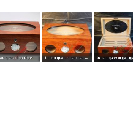
tu-bao-quan-xi-ga-cigar-cohiba-phu-kien-xi-ga-h500-02.jpg
tu-bao-quan-xi-ga-cigar-cohiba-phu-kien-xi-ga-h500-03.jpg
.4 KB · Lượt xem: 145
115.6 KB · Lượt xem: 139
113.5 KB · Lượt xem: 