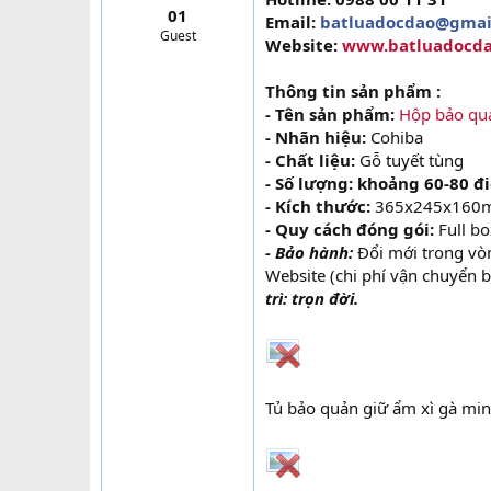
01
t
Email:
batluadocdao@gmai
Guest
e
Website:
www.batluadocd
r
Thông tin sản phẩm :
- Tên sản phẩm:
Hộp bảo quả
- Nhãn hiệu:
Cohiba
- Chất liệu:
Gỗ tuyết tùng
- Số lượng: khoảng 60-80 đi
- Kích thước:
365x245x160
- Quy cách đóng gói:
Full bo
- Bảo hành:
Đổi mới trong vò
Website (chi phí vận chuyển 
trì: trọn đời.
Tủ bảo quản giữ ẩm xì gà min