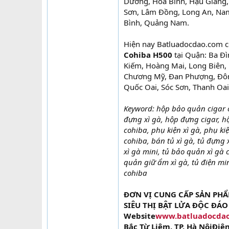
Dương, Hòa Bình, Hậu Giang, 
Sơn, Lâm Đồng, Long An, Nam
Bình, Quảng Nam.
Hiện nay Batluadocdao.com c
Cohiba H500
tại Quận: Ba Đ
Kiếm, Hoàng Mai, Long Biên, 
Chương Mỹ, Đan Phượng, Đông
Quốc Oai, Sóc Sơn, Thanh Oai
Keyword: hộp bảo quản cigar 
đựng xì gà, hộp đựng cigar, h
cohiba, phụ kiện xì gà, phụ kiệ
cohiba, bán tủ xì gà, tủ đựng 
xì gà mini, tủ bảo quản xì gà
quản giữ ẩm xì gà, tủ điện mi
cohiba
ĐƠN VỊ CUNG CẤP SẢN PH
SIÊU THỊ BẬT LỬA ĐỘC ĐÁO
Website
www.batluadocda
Bắc Từ Liêm, TP. Hà NộiĐiện