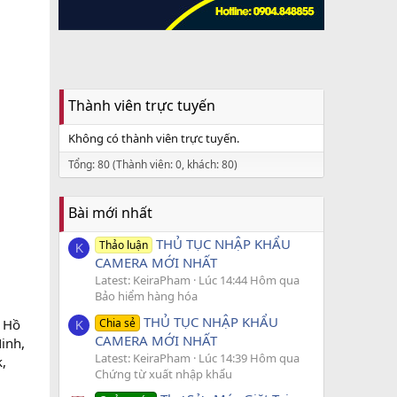
Thành viên trực tuyến
Không có thành viên trực tuyến.
Tổng: 80 (Thành viên: 0, khách: 80)
Bài mới nhất
THỦ TỤC NHẬP KHẨU
Thảo luận
K
CAMERA MỚI NHẤT
Latest: KeiraPham
Lúc 14:44 Hôm qua
Bảo hiểm hàng hóa
THỦ TỤC NHẬP KHẨU
Chia sẻ
, Hồ
K
CAMERA MỚI NHẤT
inh,
Latest: KeiraPham
Lúc 14:39 Hôm qua
,
Chứng từ xuất nhập khẩu