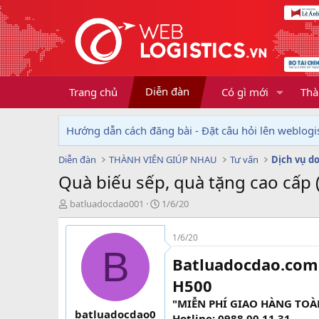
Diễn đàn
Trang chủ
Có gì mới
Thà
Hướng dẫn cách đăng bài - Đặt câu hỏi lên weblogis
Diễn đàn
THÀNH VIÊN GIÚP NHAU
Tư vấn
Quà biếu sếp, quà tặng cao cấp 
T
N
batluadocdao001
1/6/20
h
g
r
à
1/6/20
e
y
B
a
g
Batluadocdao.com -
d
ử
s
i
H500
t
"MIỄN PHÍ GIAO HÀNG TO
a
batluadocdao0
Hotline: 0988 00 11 31
r