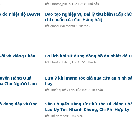
u
bởi
Phương_bilalo
,
Lúc 10:10, Thứ sáu
hồ đo nhiệt độ DAWN
Đào tạo nghiệp vụ Đại lý tàu biển (Cấp ch
chỉ chuẩn của Cục Hàng hải).
bởi
giaoducvietnam09
,
30/7/26
Nội và Viêng Chăn.
Lợi ích khi sử dụng đồng hồ đo nhiệt độ
bởi
Phương_bilalo
,
Lúc 15:59, Thứ ba
huyển Hàng Quá
Lưu ý khi mang tóc giả qua cửa an ninh s
Giá Cho Người Làm
bay
bởi
Thiết bị máy ảnh
,
Lúc 10:10, Thứ sáu
độ dạng dây và ứng
Vận Chuyển Hàng Từ Phú Thọ Đi Viêng Ch
Lào Uy Tín, Nhanh Chóng, Chi Phí Hợp Lý
bởi
Thành Vinh01
,
30/7/26