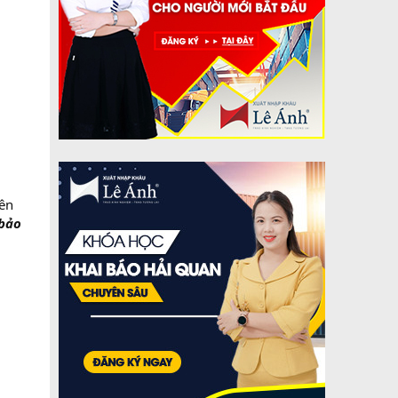
rên
 bảo