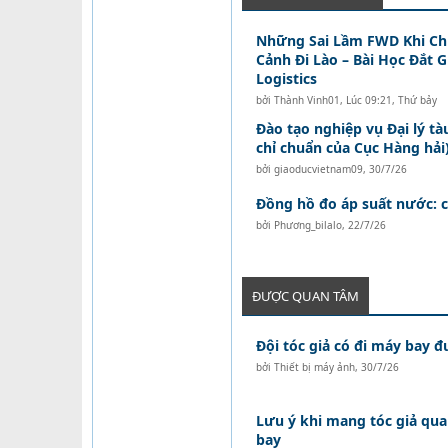
Những Sai Lầm FWD Khi C
Cảnh Đi Lào – Bài Học Đắt 
Logistics
bởi
Thành Vinh01
,
Lúc 09:21, Thứ bảy
Đào tạo nghiệp vụ Đại lý t
chỉ chuẩn của Cục Hàng hải)
bởi
giaoducvietnam09
,
30/7/26
Đồng hồ đo áp suất nước: 
bởi
Phương_bilalo
,
22/7/26
ĐƯỢC QUAN TÂM
Đội tóc giả có đi máy bay 
bởi
Thiết bị máy ảnh
,
30/7/26
Lưu ý khi mang tóc giả qua
bay