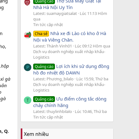
Thợ Sửa Máy Giặt Tại
Lạng
Quảng cáo
Nhà Hà Nội Uy Tín
ng
Latest: suamaygiatsalat
Lúc 11:13 Hôm
qua
Tin tức cập nhật
àn
Nhà xe đi Lào có kho ở Hà
Chia sẻ
Nội và Viêng Chăn.
họ,
Latest: Thành Vinh01
Lúc 09:12 Hôm qua
Dịch vụ doanh nghiệp xuất nhập khẩu-
Logistics
m,hộp
Lợi ích khi sử dụng đồng
Quảng cáo
P
hồ đo nhiệt độ DAWN
 xì gà
Latest: Phương_bilalo
Lúc 15:59, Thứ ba
Dịch vụ doanh nghiệp xuất nhập khẩu-
quản
Logistics
o
 gà
Ưu điểm công tắc dòng
Quảng cáo
T
chảy chính hãng
Latest: thuylinhbilalo
Lúc 10:46, Thứ ba
Tin tức cập nhật
, Q.
Xem nhiều