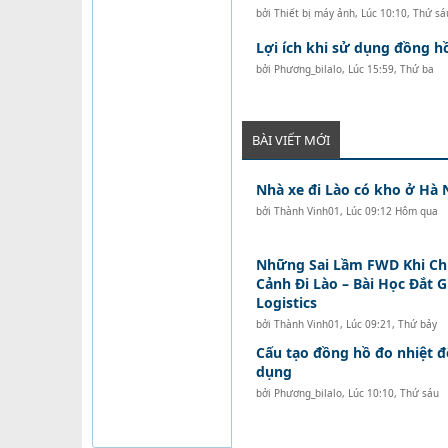
bởi
Thiết bị máy ảnh
,
Lúc 10:10, Thứ sá
Lợi ích khi sử dụng đồng 
bởi
Phương_bilalo
,
Lúc 15:59, Thứ ba
BÀI VIẾT MỚI
Nhà xe đi Lào có kho ở Hà 
bởi
Thành Vinh01
,
Lúc 09:12 Hôm qua
Những Sai Lầm FWD Khi C
Cảnh Đi Lào – Bài Học Đắt 
Logistics
bởi
Thành Vinh01
,
Lúc 09:21, Thứ bảy
Cấu tạo đồng hồ đo nhiệt 
dụng
bởi
Phương_bilalo
,
Lúc 10:10, Thứ sáu