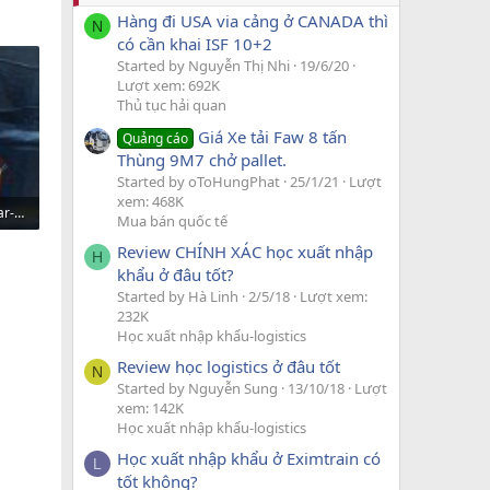
Hàng đi USA via cảng ở CANADA thì
N
có cần khai ISF 10+2
Started by Nguyễn Thị Nhi
19/6/20
Lượt xem: 692K
Thủ tục hải quan
Giá Xe tải Faw 8 tấn
Quảng cáo
Thùng 9M7 chở pallet.
Started by oToHungPhat
25/1/21
Lượt
xem: 468K
tu-bao-quan-xi-ga-cigar-cohiba-phu-kien-xi-ga-h500-04.jpg
Mua bán quốc tế
121
Review CHÍNH XÁC học xuất nhập
H
khẩu ở đâu tốt?
Started by Hà Linh
2/5/18
Lượt xem:
232K
Học xuất nhập khẩu-logistics
Review học logistics ở đâu tốt
N
Started by Nguyễn Sung
13/10/18
Lượt
xem: 142K
Học xuất nhập khẩu-logistics
Học xuất nhập khẩu ở Eximtrain có
L
tốt không?