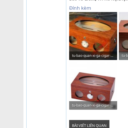
Đính kèm
tu-bao-quan-xi-ga-cigar-cohiba-phu-kien-xi-ga-h500-01.jpg
112.3 KB · Lượt xem: 135
113
tu-bao-quan-xi-ga-cigar-cohiba-phu-kien-xi-ga-h500-05.jpg
104.8 KB · Lượt xem: 137
BÀI VIẾT LIÊN QUAN