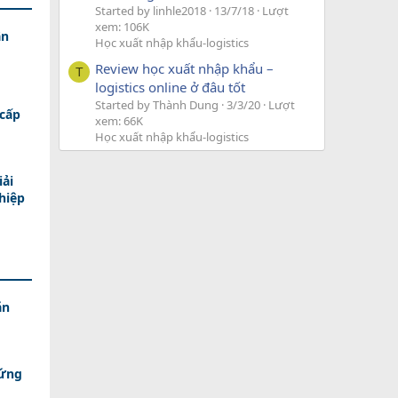
Started by linhle2018
13/7/18
Lượt
xem: 106K
ân
Học xuất nhập khẩu-logistics
Review học xuất nhập khẩu –
T
logistics online ở đâu tốt
Started by Thành Dung
3/3/20
Lượt
cấp
xem: 66K
Học xuất nhập khẩu-logistics
iải
hiệp
ăn
 ứng