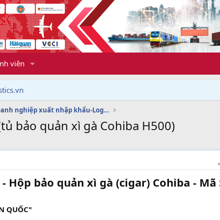
nh viên
tics.vn
Dịch vụ doanh nghiệp xuất nhập khẩu-Logistics
(tủ bảo quản xì gà Cohiba H500)
 Hộp bảo quản xì gà (cigar) Cohiba - Mã 
ÀN QUỐC"