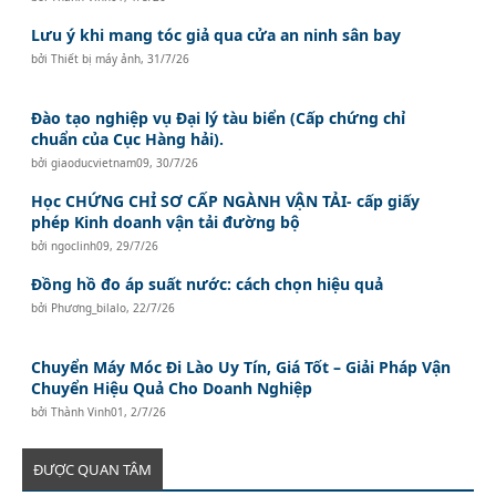
Lưu ý khi mang tóc giả qua cửa an ninh sân bay
bởi
Thiết bị máy ảnh
,
31/7/26
Đào tạo nghiệp vụ Đại lý tàu biển (Cấp chứng chỉ
chuẩn của Cục Hàng hải).
bởi
giaoducvietnam09
,
30/7/26
Học CHỨNG CHỈ SƠ CẤP NGÀNH VẬN TẢI- cấp giấy
phép Kinh doanh vận tải đường bộ
bởi
ngoclinh09
,
29/7/26
Đồng hồ đo áp suất nước: cách chọn hiệu quả
bởi
Phương_bilalo
,
22/7/26
Chuyển Máy Móc Đi Lào Uy Tín, Giá Tốt – Giải Pháp Vận
Chuyển Hiệu Quả Cho Doanh Nghiệp
bởi
Thành Vinh01
,
2/7/26
ĐƯỢC QUAN TÂM