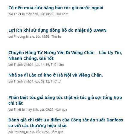
Có nên mua cửa hàng bán tóc giả nước ngoài
bởi
Thiết bị máy ảnh
,
Lúc 10:29, Thứ năm
Lợi ích khi sử dụng đồng hồ đo nhiệt độ DAWN
bởi
Phương_bilalo
,
Lúc 15:59, Thứ ba
Chuyển Hàng Từ Hưng Yên Đi Viêng Chăn – Lào Uy Tín,
Nhanh Chóng, Giá Tốt
bởi
Thành Vinh01
,
Lúc 14:19, Thứ năm
Nhà xe đi Lào có kho ở Hà Nội và Viêng Chăn.
bởi
Thành Vinh01
,
Lúc 09:12, Thứ tư
Phân biệt tóc giả bằng tóc thật và tóc giả sợi tổng hợp
chi tiết
bởi
Thiết bị máy ảnh
,
Lúc 09:21 Hôm qua
Đánh giá chi tiết ưu điểm của Công tắc áp suất Danfoss
so với các thương hiệu khác
bởi
Phương_bilalo
,
Lúc 16:58 Hôm qua