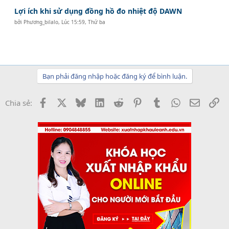
Lợi ích khi sử dụng đồng hồ đo nhiệt độ DAWN
bởi
Phương_bilalo
,
Lúc 15:59, Thứ ba
Bạn phải đăng nhập hoặc đăng ký để bình luận.
Facebook
X
Bluesky
LinkedIn
Reddit
Pinterest
Tumblr
WhatsApp
Email
Li
Chia sẻ: