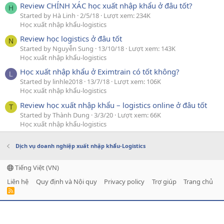
Review CHÍNH XÁC học xuất nhập khẩu ở đâu tốt?
H
Started by Hà Linh
2/5/18
Lượt xem: 234K
Học xuất nhập khẩu-logistics
Review học logistics ở đâu tốt
N
Started by Nguyễn Sung
13/10/18
Lượt xem: 143K
Học xuất nhập khẩu-logistics
Học xuất nhập khẩu ở Eximtrain có tốt không?
L
Started by linhle2018
13/7/18
Lượt xem: 106K
Học xuất nhập khẩu-logistics
Review học xuất nhập khẩu – logistics online ở đâu tốt
T
Started by Thành Dung
3/3/20
Lượt xem: 66K
Học xuất nhập khẩu-logistics
Dịch vụ doanh nghiệp xuất nhập khẩu-Logistics
Tiếng Việt (VN)
Liên hệ
Quy định và Nội quy
Privacy policy
Trợ giúp
Trang chủ
R
S
S