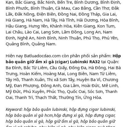
Kạn, Bắc Giang, Bắc Ninh, Bến Tre, Bình Dương, Bình Định,
Bình Phước, Bình Thuận, Cà Mau, Cao Bằng, Cần Thơ, Đắk
Lắk, Đắk Nông, Điện Biên, Đồng Nai, Đồng Tháp, Gia Lai,
Hà Giang, Hà Nam, Hà Tây, Hà Tĩnh, Hải Dương, Hòa Bình,
Hậu Giang, Hưng Yên, Khánh Hòa, Kiên Giang, Kon Tum,
Lai Châu, Lào Cai, Lạng Sơn, Lâm Đồng, Long An, Nam
Định, Nghệ An, Ninh Bình, Ninh Thuận, Phú Thọ, Phú Yên,
Quảng Bình, Quảng Nam.
Hiện nay Batluadocdao.com còn phân phối sản phẩm:
Hộp
bảo quản giữ ẩm xì gà (cigar) Lubinski RA32
tại Quận:
Ba Đình, Bắc Từ Liêm, Cầu Giấy, Đống Đa, Hà Đông, Hai Bà
Trưng, Hoàn Kiếm, Hoàng Mai, Long Biên, Nam Từ Liêm,
Tây Hồ, Thanh Xuân, Thị xã Sơn Tây, Huyện Ba Vì, Chương
Mỹ, Đan Phượng, Đông Anh, Gia Lâm, Hoài Đức, Mê Linh,
Mỹ Đức, Phú Xuyên, Phúc Thọ, Quốc Oai, Sóc Sơn, Thanh
Oai, Thanh Trì, Thạch Thất, Thường Tín, Ứng Hòa.
Keyword: hộp bảo quản lubinski, hộp đựng cigar lubinski,
hộp bảo quản xì gà hcm,hộp đựng xì gà, hộp đựng cigar,
hộp bảo quản xì gà, hộp giữ ẩm xì gà, hộp bảo quản giữ
ẩm xì gà cohiba, phụ kiện xì gà, phụ kiện cigar, quà tặng