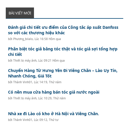
BÀI VIẾT MỚI
Đánh giá chi tiết ưu điểm của Công tắc áp suất Danfoss
so với các thương hiệu khác
bởi
Phương_bilalo
,
Lúc 16:58 Hôm qua
Phân biệt tóc giả bằng tóc thật và tóc giả sợi tổng hợp
chi tiết
bởi
Thiết bị máy ảnh
,
Lúc 09:21 Hôm qua
Chuyển Hàng Từ Hưng Yên Đi Viêng Chăn – Lào Uy Tín,
Nhanh Chóng, Giá Tốt
bởi
Thành Vinh01
,
Lúc 14:19, Thứ năm
Có nên mua cửa hàng bán tóc giả nước ngoài
bởi
Thiết bị máy ảnh
,
Lúc 10:29, Thứ năm
Nhà xe đi Lào có kho ở Hà Nội và Viêng Chăn.
bởi
Thành Vinh01
,
Lúc 09:12, Thứ tư