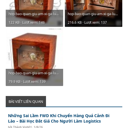
hop-bao-quan-giu-am-xi-ga-lubinski-phu-kien-xi-ga-ra932-01.jpg
hop-bao-quan-giu-am-xi-ga-lubinski-phu-kien-xi-ga-ra932-02.jpg
122 KB · Lượt xem: 146
216.6 KB · Lượt xem: 137
hop-bao-quan-giu-am-xi-ga-lubinski-phu-kien-xi-ga-ra932-03.jpg
79.9 KB · Lượt xem: 139
BÀI VIẾT LIÊN QUAN
Những Sai Lầm FWD Khi Chuyển Hàng Quá Cảnh Đi
Lào – Bài Học Đắt Giá Cho Người Làm Logistics
bởi
Thành Vinh01
,
1/8/26