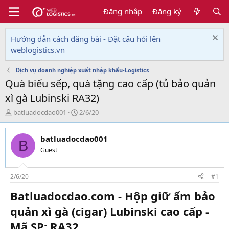
Đăng nhập
Đăng ký
Hướng dẫn cách đăng bài - Đặt câu hỏi lên
weblogistics.vn
Dịch vụ doanh nghiệp xuất nhập khẩu-Logistics
Quà biếu sếp, quà tặng cao cấp (tủ bảo quản
xì gà Lubinski RA32)
T
N
batluadocdao001
2/6/20
h
g
r
à
batluadocdao001
e
y
B
a
g
Guest
d
ử
s
i
t
2/6/20
#1
a
Batluadocdao.com - Hộp giữ ẩm bảo
r
t
quản xì gà (cigar) Lubinski cao cấp -
e
r
Mã SP: RA32