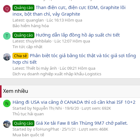
Than điện cực, điện cực EDM, Graphite lõi
Quảng cáo
Q
inox, bột than chì, vảy Graphite
Latest: quanglan
Lúc 16:13 Hôm qua
Bảo hiểm hàng hóa
Hướng dẫn lắp đồng hồ áp suất chi tiết
Quảng cáo
T
Latest: thuylinhbilalo
Lúc 12:07 Hôm qua
Tin tức cập nhật
Phân biệt tóc giả bằng tóc thật và tóc giả sợi tổng
Chia sẻ
hợp chi tiết
Latest: Thiết bị máy ảnh
Lúc 09:21 Hôm qua
Dịch vụ doanh nghiệp xuất nhập khẩu-Logistics
Xem nhiều
Hàng đi USA via cảng ở CANADA thì có cần khai ISF 10+2
N
Started by Nguyễn Thị Nhi
19/6/20
Lượt xem: 692K
Thủ tục hải quan
Giá Xe tải Faw 8 tấn Thùng 9M7 chở pallet.
Quảng cáo
Started by oToHungPhat
25/1/21
Lượt xem: 468K
Mua bán quốc tế