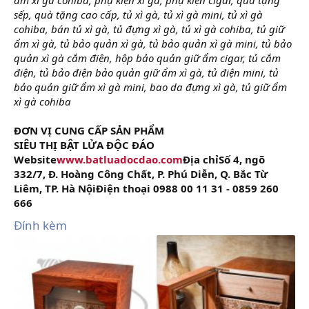
sếp, quà tặng cao cấp, tủ xì gà, tủ xì gà mini, tủ xì gà
cohiba, bán tủ xì gà, tủ đựng xì gà, tủ xì gà cohiba, tủ giữ
ẩm xì gà, tủ bảo quản xì gà, tủ bảo quản xì gà mini, tủ bảo
quản xì gà cắm điện, hộp bảo quản giữ ẩm cigar, tủ cắm
điện, tủ bảo điện bảo quản giữ ẩm xì gà, tủ điện mini, tủ
bảo quản giữ ẩm xì gà mini, bao da đựng xì gà, tủ giữ ẩm
xì gà cohiba
ĐƠN VỊ CUNG CẤP SẢN PHẨM
SIÊU THỊ BẬT LỬA ĐỘC ĐÁO
Website
www.batluadocdao.com
Địa chỉSố 4, ngõ
332/7, Đ. Hoàng Công Chất, P. Phú Diễn, Q. Bắc Từ
Liêm, TP. Hà NộiĐiện thoại 0988 00 11 31 - 0859 260
666
Đính kèm