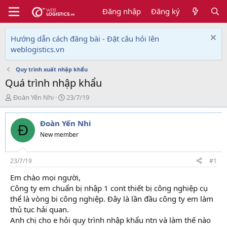
Đăng nhập
Đăng ký
Hướng dẫn cách đăng bài - Đặt câu hỏi lên
weblogistics.vn
Quy trình xuất nhập khẩu
Quá trình nhập khẩu
T
N
Đoàn Yến Nhi
23/7/19
h
g
r
à
Đoàn Yến Nhi
e
y
Đ
a
g
New member
d
ử
s
i
t
23/7/19
#1
a
Em chào mọi người,
r
Công ty em chuẩn bị nhập 1 cont thiết bị công nghiệp cụ
t
e
thể là vòng bi công nghiệp. Đây là lần đầu công ty em làm
r
thủ tục hải quan.
Anh chị cho e hỏi quy trình nhập khẩu ntn và làm thế nào