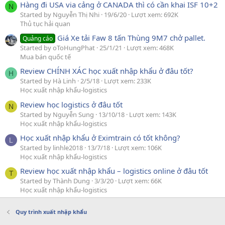
Hàng đi USA via cảng ở CANADA thì có cần khai ISF 10+2
N
Started by Nguyễn Thị Nhi
19/6/20
Lượt xem: 692K
Thủ tục hải quan
Giá Xe tải Faw 8 tấn Thùng 9M7 chở pallet.
Quảng cáo
Started by oToHungPhat
25/1/21
Lượt xem: 468K
Mua bán quốc tế
Review CHÍNH XÁC học xuất nhập khẩu ở đâu tốt?
H
Started by Hà Linh
2/5/18
Lượt xem: 233K
Học xuất nhập khẩu-logistics
Review học logistics ở đâu tốt
N
Started by Nguyễn Sung
13/10/18
Lượt xem: 143K
Học xuất nhập khẩu-logistics
Học xuất nhập khẩu ở Eximtrain có tốt không?
L
Started by linhle2018
13/7/18
Lượt xem: 106K
Học xuất nhập khẩu-logistics
Review học xuất nhập khẩu – logistics online ở đâu tốt
T
Started by Thành Dung
3/3/20
Lượt xem: 66K
Học xuất nhập khẩu-logistics
Quy trình xuất nhập khẩu