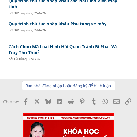
Quy trình thủ tục nhập khẩu các loại Linh kiện máy
tính
bởi
3W Logistics
,
25/6/26
Quy trình thủ tục nhập khẩu Phụ tùng xe máy
bởi
3W Logistics
,
24/6/26
Cách Chọn Mã Loại Hình Hải Quan Tránh Bị Phạt Và
Truy Thu Thuế
bởi
Hồ Hồng
,
22/6/26
Bạn phải đăng nhập hoặc đăng ký để bình luận.
Facebook
X
Bluesky
LinkedIn
Reddit
Pinterest
Tumblr
WhatsApp
Email
Li
Chia sẻ: