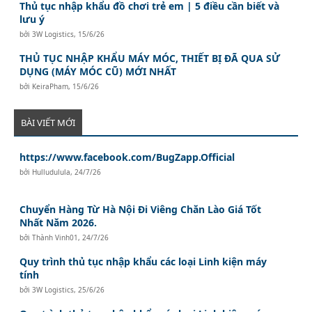
Thủ tục nhập khẩu đồ chơi trẻ em | 5 điều cần biết và
lưu ý
bởi
3W Logistics
,
15/6/26
THỦ TỤC NHẬP KHẨU MÁY MÓC, THIẾT BỊ ĐÃ QUA SỬ
DỤNG (MÁY MÓC CŨ) MỚI NHẤT
bởi
KeiraPham
,
15/6/26
BÀI VIẾT MỚI
https://www.facebook.com/BugZapp.Official
bởi
Hulludulula
,
24/7/26
Chuyển Hàng Từ Hà Nội Đi Viêng Chăn Lào Giá Tốt
Nhất Năm 2026.
bởi
Thành Vinh01
,
24/7/26
Quy trình thủ tục nhập khẩu các loại Linh kiện máy
tính
bởi
3W Logistics
,
25/6/26