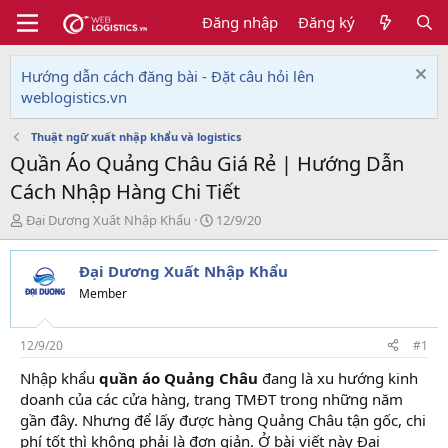
Đăng nhập
Đăng ký
Hướng dẫn cách đăng bài - Đặt câu hỏi lên
weblogistics.vn
Thuật ngữ xuất nhập khẩu và logistics
Quần Áo Quảng Châu Giá Rẻ | Hướng Dẫn
Cách Nhập Hàng Chi Tiết
T
N
Đại Dương Xuất Nhập Khẩu
12/9/20
h
g
r
à
Đại Dương Xuất Nhập Khẩu
e
y
a
g
Member
d
ử
s
i
t
12/9/20
#1
a
Nhập khẩu
quần áo Quảng Châu
đang là xu hướng kinh
r
doanh của các cửa hàng, trang TMĐT trong những năm
t
e
gần đây. Nhưng để lấy được hàng Quảng Châu tận gốc, chi
r
phí tốt thì không phải là đơn giản. Ở bài viết này Đại