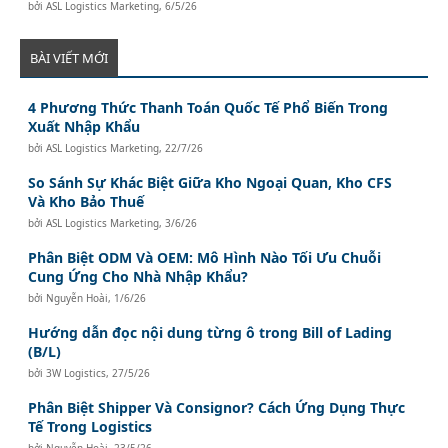
bởi
ASL Logistics Marketing
,
6/5/26
BÀI VIẾT MỚI
4 Phương Thức Thanh Toán Quốc Tế Phổ Biến Trong
Xuất Nhập Khẩu
bởi
ASL Logistics Marketing
,
22/7/26
So Sánh Sự Khác Biệt Giữa Kho Ngoại Quan, Kho CFS
Và Kho Bảo Thuế
bởi
ASL Logistics Marketing
,
3/6/26
Phân Biệt ODM Và OEM: Mô Hình Nào Tối Ưu Chuỗi
Cung Ứng Cho Nhà Nhập Khẩu?
bởi
Nguyễn Hoài
,
1/6/26
Hướng dẫn đọc nội dung từng ô trong Bill of Lading
(B/L)
bởi
3W Logistics
,
27/5/26
Phân Biệt Shipper Và Consignor? Cách Ứng Dụng Thực
Tế Trong Logistics