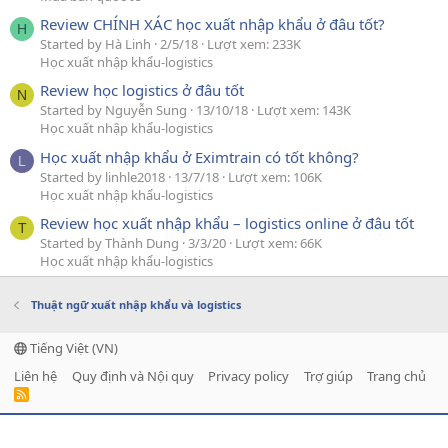
Review CHÍNH XÁC học xuất nhập khẩu ở đâu tốt?
H
Started by Hà Linh
2/5/18
Lượt xem: 233K
Học xuất nhập khẩu-logistics
Review học logistics ở đâu tốt
N
Started by Nguyễn Sung
13/10/18
Lượt xem: 143K
Học xuất nhập khẩu-logistics
Học xuất nhập khẩu ở Eximtrain có tốt không?
L
Started by linhle2018
13/7/18
Lượt xem: 106K
Học xuất nhập khẩu-logistics
Review học xuất nhập khẩu – logistics online ở đâu tốt
T
Started by Thành Dung
3/3/20
Lượt xem: 66K
Học xuất nhập khẩu-logistics
Thuật ngữ xuất nhập khẩu và logistics
Tiếng Việt (VN)
Liên hệ
Quy định và Nội quy
Privacy policy
Trợ giúp
Trang chủ
R
S
S