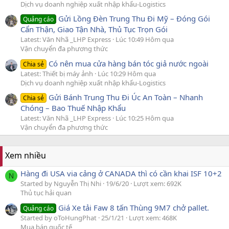
Dịch vụ doanh nghiệp xuất nhập khẩu-Logistics
Gửi Lồng Đèn Trung Thu Đi Mỹ – Đóng Gói
Quảng cáo
Cẩn Thận, Giao Tận Nhà, Thủ Tục Trọn Gói
Latest: Văn Nhã _LHP Express
Lúc 10:49 Hôm qua
Vận chuyển đa phương thức
Có nên mua cửa hàng bán tóc giả nước ngoài
Chia sẻ
Latest: Thiết bị máy ảnh
Lúc 10:29 Hôm qua
Dịch vụ doanh nghiệp xuất nhập khẩu-Logistics
Gửi Bánh Trung Thu Đi Úc An Toàn – Nhanh
Chia sẻ
Chóng – Bao Thuế Nhập Khẩu
Latest: Văn Nhã _LHP Express
Lúc 10:25 Hôm qua
Vận chuyển đa phương thức
Xem nhiều
Hàng đi USA via cảng ở CANADA thì có cần khai ISF 10+2
N
Started by Nguyễn Thị Nhi
19/6/20
Lượt xem: 692K
Thủ tục hải quan
Giá Xe tải Faw 8 tấn Thùng 9M7 chở pallet.
Quảng cáo
Started by oToHungPhat
25/1/21
Lượt xem: 468K
Mua bán quốc tế