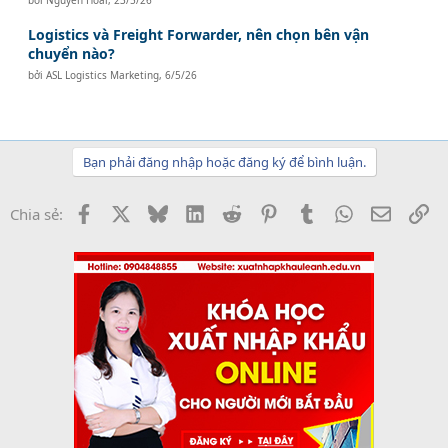
bởi
Nguyễn Hoài
,
23/5/26
Logistics và Freight Forwarder, nên chọn bên vận
chuyển nào?
bởi
ASL Logistics Marketing
,
6/5/26
Bạn phải đăng nhập hoặc đăng ký để bình luận.
Facebook
X
Bluesky
LinkedIn
Reddit
Pinterest
Tumblr
WhatsApp
Email
Li
Chia sẻ: