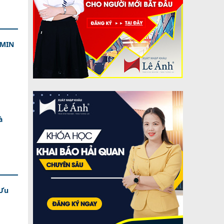
DMIN
à
 Ưu