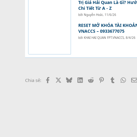
Trị Giá Hải Quan Là Gì? Hư
Chi Tiết Từ A - Z
bởi
Nguyễn Hoài
,
11/6/26
RESET MỞ KHÓA TÀI KHOẢ
VNACCS – 0933677075
bởi
KHAI HAI QUAN FPT.VNACCS
,
8/4/26
Facebook
X
Bluesky
LinkedIn
Reddit
Pinterest
Tumblr
What
Chia sẻ: