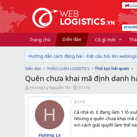
Diễn đàn
Trang chủ
Có gì mới
Thà
Hướng dẫn cách đăng bài - Đặt câu hỏi lên weblogis
Diễn đàn
THẢO LUẬN LOGISTICS
Thủ tục hải quan
Quên chưa khai mã định danh hà
T
N
Hương Ly Nguyễn Thị
5/1/19
h
g
r
à
5/1/19
e
y
H
a
g
Cả nhà ơi. E đang làm 1 lô xu
d
ử
Nhưng e quên chưa khai mã đ
s
i
xin cách giải quyết làm thế n
t
a
Hương Ly
r