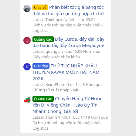
Phân biệt tóc giả bằng tóc
Chia sẻ
thật và tóc giả sợi tổng hợp chi tiết
Latest: Thiết bị máy ảnh
Lúc 09:21
Dịch vụ doanh nghiệp xuất nhập khẩu-
Logistics
Dây Curoa, dây đai, dây
Quảng cáo
Q
đai băng tải, dây Curoa Megadyne
Latest: quanglan
Lúc 15:03 Hôm qua
Giấy phép xuất nhập khẩu
THỦ TỤC NHẬP KHẨU
Giải đáp
K
THUYỀN KAYAK MỚI NHẤT NĂM
2026
Latest: KeiraPham
Lúc 14:48 Hôm qua
Chứng từ xuất nhập khẩu
Chuyển Hàng Từ Hưng
Quảng cáo
Yên Đi Viêng Chăn – Lào Uy Tín,
Nhanh Chóng, Giá Tốt
Latest: Thành Vinh01
Lúc 14:19 Hôm qua
Dịch vụ doanh nghiệp xuất nhập khẩu-
Logistics