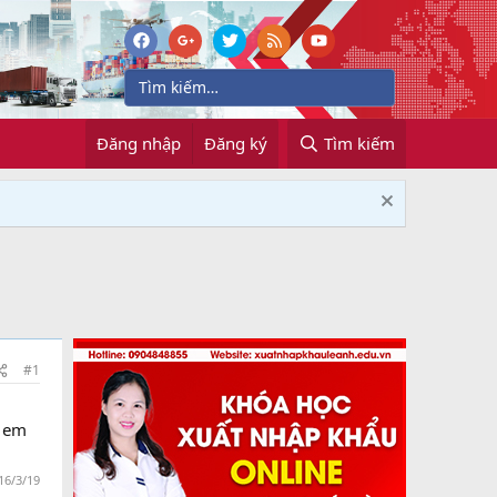
Đăng nhập
Đăng ký
Tìm kiếm
#1
o em
n
16/3/19