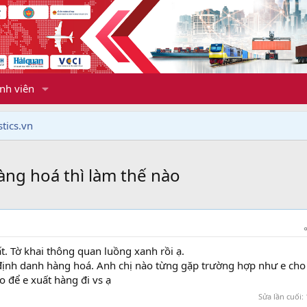
nh viên
tics.vn
ng hoá thì làm thế nào
ất. Tờ khai thông quan luồng xanh rồi ạ.
ịnh danh hàng hoá. Anh chị nào từng gặp trường hợp như e ch
ào để e xuất hàng đi vs ạ
cảnh báo lừa đảo ở các trung tâm kế toá
Sửa lần cuối: