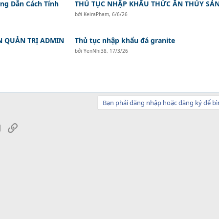
ớng Dẫn Cách Tính
THỦ TỤC NHẬP KHẨU THỨC ĂN THỦY SẢ
bởi
KeiraPham
,
6/6/26
N QUẢN TRỊ ADMIN
Thủ tục nhập khẩu đá granite
bởi
YenNhi38
,
17/3/26
Bạn phải đăng nhập hoặc đăng ký để bì
sApp
Email
Link