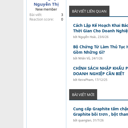
Nguyễn Thị
t
New member
e
BÀI VIẾT LIÊN QUAN
Bài viết
3
r
Reaction score
0
Cách Lập Kế Hoạch Khai Bá
Thời Gian Cho Doanh Nghi
bởi
Nguyễn Hoài
,
23/6/26
Bộ Chứng Từ Làm Thủ Tục 
Gồm Những Gì?
bởi
Nhân Vũ
,
24/1/26
CHÍNH SÁCH NHẬP KHẨU PI
DOANH NGHIỆP CẦN BIẾT
bởi
KeiraPham
,
17/12/25
BÀI VIẾT MỚI
Cung cấp Graphite tấm chặn
Graphite bôi trơn , bột than
bởi
quanglan
,
31/7/26