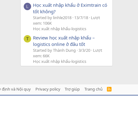
Học xuất nhập khẩu ở Eximtrain có
L
tốt không?
Started by linhle2018
13/7/18
Lượt
xem: 106K
Học xuất nhập khẩu-logistics
Review học xuất nhập khẩu –
T
logistics online ở đâu tốt
Started by Thành Dung
3/3/20
Lượt
xem: 66K
Học xuất nhập khẩu-logistics
 định và Nội quy
Privacy policy
Trợ giúp
Trang chủ
R
S
S