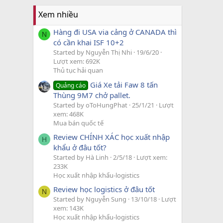
Xem nhiều
Hàng đi USA via cảng ở CANADA thì
N
có cần khai ISF 10+2
Started by Nguyễn Thị Nhi
19/6/20
Lượt xem: 692K
Thủ tục hải quan
Giá Xe tải Faw 8 tấn
Quảng cáo
Thùng 9M7 chở pallet.
Started by oToHungPhat
25/1/21
Lượt
xem: 468K
Mua bán quốc tế
Review CHÍNH XÁC học xuất nhập
H
khẩu ở đâu tốt?
Started by Hà Linh
2/5/18
Lượt xem:
233K
Học xuất nhập khẩu-logistics
Review học logistics ở đâu tốt
N
Started by Nguyễn Sung
13/10/18
Lượt
xem: 143K
Học xuất nhập khẩu-logistics