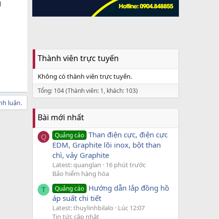
N
Thành viên trực tuyến
Không có thành viên trực tuyến.
Tổng: 104 (Thành viên: 1, khách: 103)
nh luận.
Bài mới nhất
Than điện cực, điện cực
Quảng cáo
Q
EDM, Graphite lõi inox, bột than
chì, vảy Graphite
Latest: quanglan
16 phút trước
Bảo hiểm hàng hóa
Hướng dẫn lắp đồng hồ
Quảng cáo
T
áp suất chi tiết
Latest: thuylinhbilalo
Lúc 12:07
Tin tức cập nhật