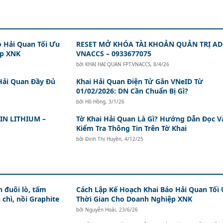
o Hải Quan Tối Ưu
RESET MỞ KHÓA TÀI KHOẢN QUẢN TRỊ A
ệp XNK
VNACCS – 0933677075
bởi
KHAI HAI QUAN FPT.VNACCS
,
8/4/26
Hải Quan Đầy Đủ
Khai Hải Quan Điện Tử Gắn VNeID Từ
01/02/2026: DN Cần Chuẩn Bị Gì?
bởi
Hồ Hồng
,
3/1/26
N LITHIUM –
Tờ Khai Hải Quan Là Gì? Hướng Dẫn Đọc V
Kiểm Tra Thông Tin Trên Tờ Khai
bởi
Đinh Thị Huyền
,
4/12/25
 đuôi lò, tấm
Cách Lập Kế Hoạch Khai Báo Hải Quan Tối
 chì, nồi Graphite
Thời Gian Cho Doanh Nghiệp XNK
bởi
Nguyễn Hoài
,
23/6/26