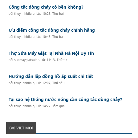
Công tắc dòng chảy có bền không?
bởi
thuylinhbilalo
,
Lúc 10:23, Thứ hai
Ưu điểm công tắc dòng chảy chính hãng
bởi
thuylinhbilalo
,
Lúc 10:46, Thứ ba
Thợ Sửa Máy Giặt Tại Nhà Hà Nội Uy Tín
bởi
suamaygiatsalat
,
Lúc 11:13, Thứ tư
Hướng dẫn lắp đồng hồ áp suất chi tiết
bởi
thuylinhbilalo
,
Lúc 12:07, Thứ sáu
Tại sao hệ thống nước nóng cần công tắc dòng chảy?
bởi
thuylinhbilalo
,
Lúc 14:22 Hôm qua
BÀI VIẾT MỚI