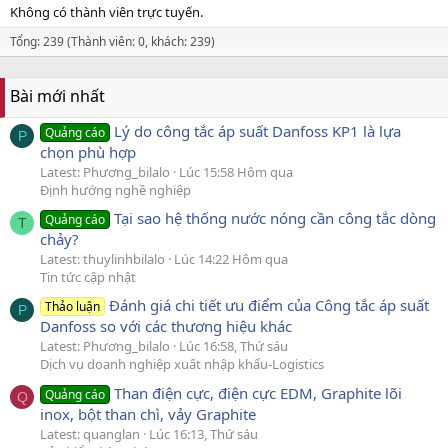
Không có thành viên trực tuyến.
Tổng: 239 (Thành viên: 0, khách: 239)
Bài mới nhất
Lý do công tắc áp suất Danfoss KP1 là lựa
Quảng cáo
P
chọn phù hợp
Latest: Phương_bilalo
Lúc 15:58 Hôm qua
Định hướng nghề nghiệp
Tại sao hệ thống nước nóng cần công tắc dòng
Quảng cáo
T
chảy?
Latest: thuylinhbilalo
Lúc 14:22 Hôm qua
Tin tức cập nhật
Đánh giá chi tiết ưu điểm của Công tắc áp suất
Thảo luận
P
Danfoss so với các thương hiệu khác
Latest: Phương_bilalo
Lúc 16:58, Thứ sáu
Dịch vụ doanh nghiệp xuất nhập khẩu-Logistics
Than điện cực, điện cực EDM, Graphite lõi
Quảng cáo
Q
inox, bột than chì, vảy Graphite
Latest: quanglan
Lúc 16:13, Thứ sáu