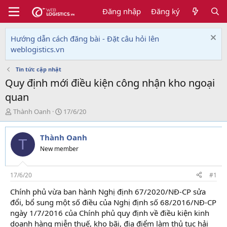
Đăng nhập
Đăng ký
Hướng dẫn cách đăng bài - Đặt câu hỏi lên
weblogistics.vn
Tin tức cập nhật
Quy định mới điều kiện công nhận kho ngoại
quan
T
N
Thành Oanh
17/6/20
h
g
r
à
Thành Oanh
e
y
T
a
g
New member
d
ử
s
i
t
17/6/20
#1
a
Chính phủ vừa ban hành Nghị định 67/2020/NĐ-CP sửa
r
đổi, bổ sung một số điều của Nghị định số 68/2016/NĐ-CP
t
e
ngày 1/7/2016 của Chính phủ quy định về điều kiện kinh
r
doanh hàng miễn thuế, kho bãi, địa điểm làm thủ tục hải