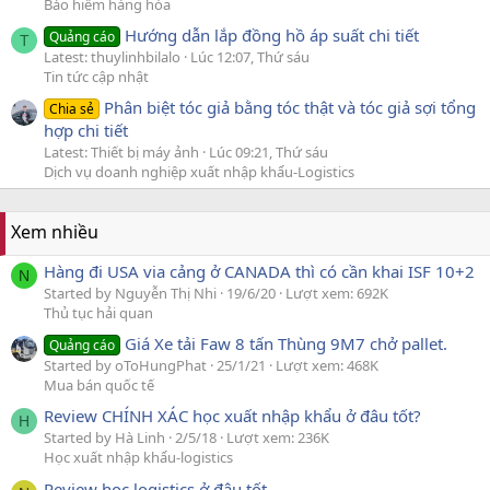
Bảo hiểm hàng hóa
Hướng dẫn lắp đồng hồ áp suất chi tiết
Quảng cáo
T
Latest: thuylinhbilalo
Lúc 12:07, Thứ sáu
Tin tức cập nhật
Phân biệt tóc giả bằng tóc thật và tóc giả sợi tổng
Chia sẻ
hợp chi tiết
Latest: Thiết bị máy ảnh
Lúc 09:21, Thứ sáu
Dịch vụ doanh nghiệp xuất nhập khẩu-Logistics
Xem nhiều
Hàng đi USA via cảng ở CANADA thì có cần khai ISF 10+2
N
Started by Nguyễn Thị Nhi
19/6/20
Lượt xem: 692K
Thủ tục hải quan
Giá Xe tải Faw 8 tấn Thùng 9M7 chở pallet.
Quảng cáo
Started by oToHungPhat
25/1/21
Lượt xem: 468K
Mua bán quốc tế
Review CHÍNH XÁC học xuất nhập khẩu ở đâu tốt?
H
Started by Hà Linh
2/5/18
Lượt xem: 236K
Học xuất nhập khẩu-logistics
Review học logistics ở đâu tốt