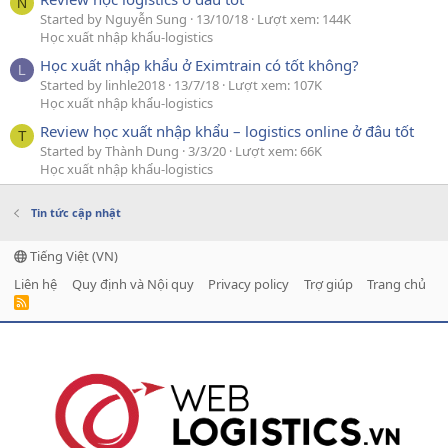
N
Started by Nguyễn Sung
13/10/18
Lượt xem: 144K
Học xuất nhập khẩu-logistics
Học xuất nhập khẩu ở Eximtrain có tốt không?
L
Started by linhle2018
13/7/18
Lượt xem: 107K
Học xuất nhập khẩu-logistics
Review học xuất nhập khẩu – logistics online ở đâu tốt
T
Started by Thành Dung
3/3/20
Lượt xem: 66K
Học xuất nhập khẩu-logistics
Tin tức cập nhật
Tiếng Việt (VN)
Liên hệ
Quy định và Nội quy
Privacy policy
Trợ giúp
Trang chủ
R
S
S