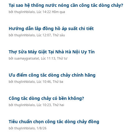
Tại sao hệ thống nước nóng cần công tắc dòng chảy?
bởi
thuylinhbilalo
,
Lúc 14:22 Hôm qua
Hướng dẫn lắp đồng hồ áp suất chi tiết
bởi
thuylinhbilalo
,
Lúc 12:07, Thứ sáu
Thợ Sửa Máy Giặt Tại Nhà Hà Nội Uy Tín
bởi
suamaygiatsalat
,
Lúc 11:13, Thứ tư
Ưu điểm công tắc dòng chảy chính hãng
bởi
thuylinhbilalo
,
Lúc 10:46, Thứ ba
Công tắc dòng chảy có bền không?
bởi
thuylinhbilalo
,
Lúc 10:23, Thứ hai
Tiêu chuẩn chọn công tắc dòng chảy đồng
bởi
thuylinhbilalo
,
1/8/26