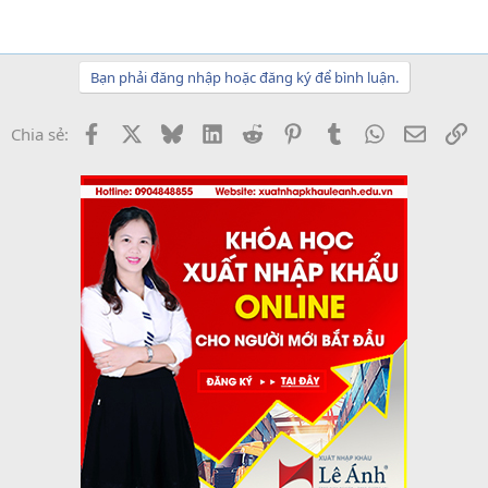
Bạn phải đăng nhập hoặc đăng ký để bình luận.
Facebook
X
Bluesky
LinkedIn
Reddit
Pinterest
Tumblr
WhatsApp
Email
Li
Chia sẻ: